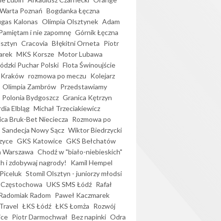
Warta Poznań
Bogdanka Łęczna
gas Kalonas
Olimpia Olsztynek
Adam
Pamiętam i nie zapomnę
Górnik Łęczna
lsztyn
Cracovia
Błękitni Orneta
Piotr
arek
MKS Korsze
Motor Lubawa
dzki Puchar Polski
Flota Świnoujście
 Kraków
rozmowa po meczu
Kolejarz
Olimpia Zambrów
Przedstawiamy
Polonia Bydgoszcz
Granica Kętrzyn
dia Elbląg
Michał Trzeciakiewicz
ica Bruk-Bet Nieciecza
Rozmowa po
Sandecja Nowy Sącz
Wiktor Biedrzycki
zyce
GKS Katowice
GKS Bełchatów
a Warszawa
Chodź w "biało-niebieskich"
h i zdobywaj nagrody!
Kamil Hempel
Piceluk
Stomil Olsztyn - juniorzy młodsi
 Częstochowa
UKS SMS Łódź
Rafał
Radomiak Radom
Paweł Kaczmarek
Travel
ŁKS Łódź
ŁKS Łomża
Rozwój
ice
Piotr Darmochwał
Bez napinki
Odra