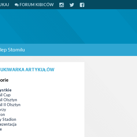
UKAJ
FORUM KIBICÓW
lep Stomilu
UKIWARKA ARTYKUŁÓW
orie
ystkie
il Cup
il Olsztyn
l II Olsztyn
orzy
ion
 Stadion
ezentacja
ce