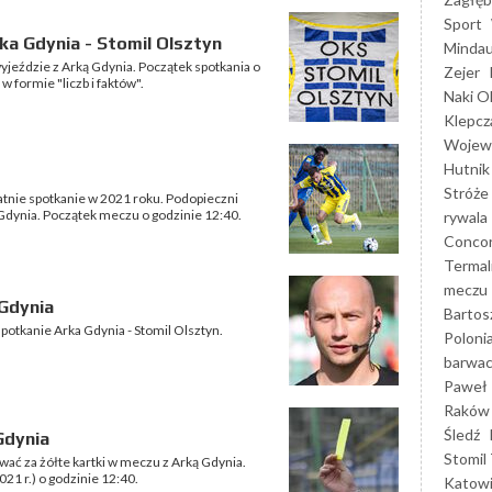
Sport
ka Gdynia - Stomil Olsztyn
Mindau
wyjeździe z Arką Gdynia. Początek spotkania o
Zejer
 formie "liczb i faktów".
Naki O
Klepcz
Wojewó
Hutnik
Stróże
tatnie spotkanie w 2021 roku. Podopieczni
 Gdynia. Początek meczu o godzinie 12:40.
rywala
Concor
Termal
meczu
 Gdynia
Bartos
potkanie Arka Gdynia - Stomil Olsztyn.
Poloni
barwac
Paweł 
Raków
Śledź
Gdynia
Stomil 
wać za żółte kartki w meczu z Arką Gdynia.
21 r.) o godzinie 12:40.
Katow