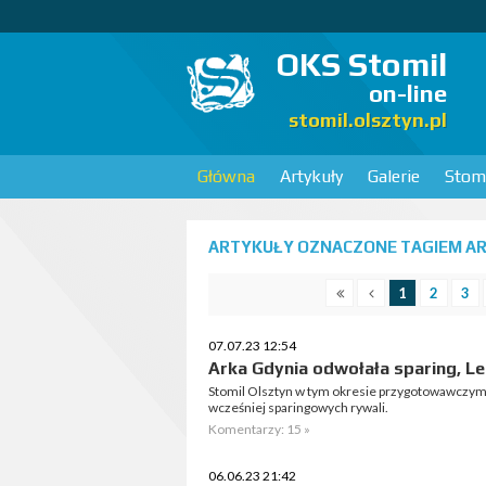
OKS Stomil
on-line
stomil.olsztyn.pl
Główna
Artykuły
Galerie
Stomi
ARTYKUŁY OZNACZONE TAGIEM ARK
1
2
3
07.07.23 12:54
Arka Gdynia odwołała sparing, L
Stomil Olsztyn w tym okresie przygotowawczym 
wcześniej sparingowych rywali.
Komentarzy: 15 »
06.06.23 21:42