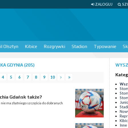
ZALOGUJ
SZ
l Olsztyn
Kibice
Rozgrywki
Stadion
Typowanie
Sk
A GDYNIA (205)
WYSZ
Kateg
4
5
6
7
8
9
10
Wsz
Stom
Stom
echia Gdańsk także?
Stomi
Juni
nie ma zbytniego szczęścia do dobranych
Stad
Nowy
Repr
Kibi
Inne