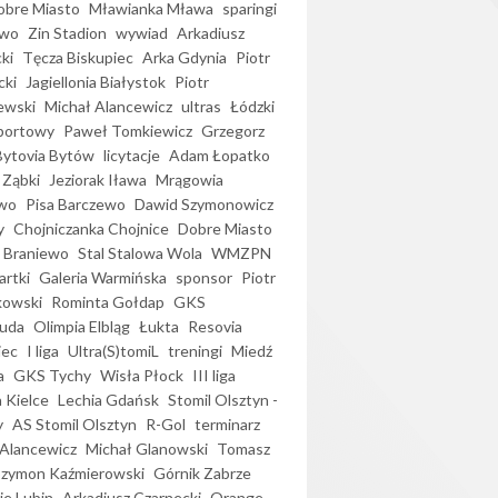
bre Miasto
Mławianka Mława
sparingi
ewo
Zin Stadion
wywiad
Arkadiusz
ki
Tęcza Biskupiec
Arka Gdynia
Piotr
cki
Jagiellonia Białystok
Piotr
ewski
Michał Alancewicz
ultras
Łódzki
portowy
Paweł Tomkiewicz
Grzegorz
Bytovia Bytów
licytacje
Adam Łopatko
 Ząbki
Jeziorak Iława
Mrągowia
wo
Pisa Barczewo
Dawid Szymonowicz
y
Chojniczanka Chojnice
Dobre Miasto
 Braniewo
Stal Stalowa Wola
WMZPN
artki
Galeria Warmińska
sponsor
Piotr
kowski
Rominta Gołdap
GKS
uda
Olimpia Elbląg
Łukta
Resovia
iec
I liga
Ultra(S)tomiL
treningi
Miedź
a
GKS Tychy
Wisła Płock
III liga
 Kielce
Lechia Gdańsk
Stomil Olsztyn -
y
AS Stomil Olsztyn
R-Gol
terminarz
Alancewicz
Michał Glanowski
Tomasz
Szymon Kaźmierowski
Górnik Zabrze
ie Lubin
Arkadiusz Czarnecki
Orange