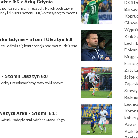
ażce 0:6 z Arką Gdynia
DKS Do
 po rozegranych meczach. Na ich podstawie
Barcz
undy i piłkarza sezonu. Najwyższą notę w meczu
Kopruc
Głowa
Wypni
Klub S
ka Gdynia - Stomil Olsztyn 6:0
Lech
meczu odbyła się konferencja prasowa z udziałem
Dolcan
Mrągo
karnet
Zatoka
- Stomil Olsztyn 6:0
żółte k
ą Arką. Przedstawiamy statystyki po tym
Zającz
Stawig
Biskup
Legnic
Korona
tyd! Arka - Stomil 6:0!
kobiet
 Gdyni. Podopieczni Adriana Stawskiego
Paweł 
Ptak
Zagłęb