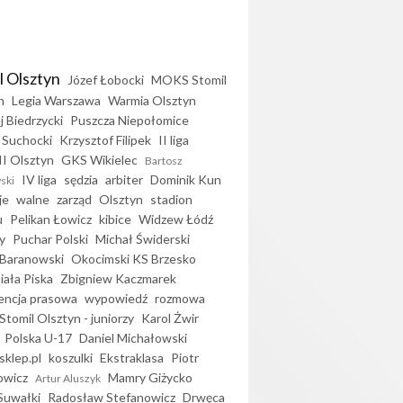
l Olsztyn
Józef Łobocki
MOKS Stomil
n
Legia Warszawa
Warmia Olsztyn
j Biedrzycki
Puszcza Niepołomice
 Suchocki
Krzysztof Filipek
II liga
II Olsztyn
GKS Wikielec
Bartosz
IV liga
sędzia
arbiter
Dominik Kun
ski
je
walne
zarząd
Olsztyn
stadion
u
Pelikan Łowicz
kibice
Widzew Łódź
y
Puchar Polski
Michał Świderski
Baranowski
Okocimski KS Brzesko
iała Piska
Zbigniew Kaczmarek
encja prasowa
wypowiedź
rozmowa
Stomil Olsztyn - juniorzy
Karol Żwir
Polska U-17
Daniel Michałowski
sklep.pl
koszulki
Ekstraklasa
Piotr
owicz
Mamry Giżycko
Artur Aluszyk
Suwałki
Radosław Stefanowicz
Drwęca