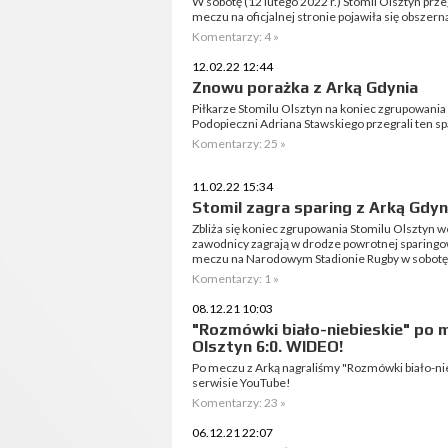
W sobotę (12 lutego 2022 r.) Stomil Olsztyn prz
meczu na oficjalnej stronie pojawiła się obsz
Komentarzy: 4 »
12.02.22 12:44
Znowu porażka z Arką Gdynia
Piłkarze Stomilu Olsztyn na koniec zgrupowania
Podopieczni Adriana Stawskiego przegrali ten spa
Komentarzy: 25 »
11.02.22 15:34
Stomil zagra sparing z Arką Gdyn
Zbliża się koniec zgrupowania Stomilu Olsztyn
zawodnicy zagrają w drodze powrotnej sparingow
meczu na Narodowym Stadionie Rugby w sobotę (
Komentarzy: 1 »
08.12.21 10:03
"Rozmówki biało-niebieskie" po m
Olsztyn 6:0. WIDEO!
Po meczu z Arką nagraliśmy "Rozmówki biało-ni
serwisie YouTube!
Komentarzy: 23 »
06.12.21 22:07