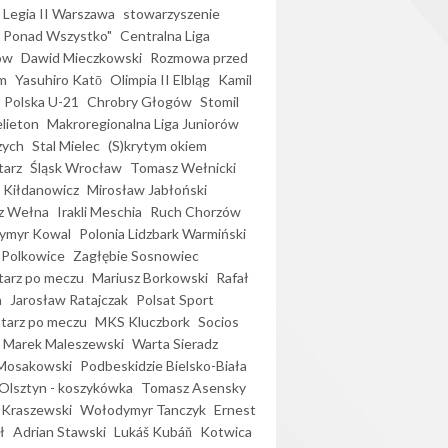
Legia II Warszawa
stowarzyszenie
l Ponad Wszystko"
Centralna Liga
ów
Dawid Mieczkowski
Rozmowa przed
m
Yasuhiro Katō
Olimpia II Elbląg
Kamil
Polska U-21
Chrobry Głogów
Stomil
elieton
Makroregionalna Liga Juniorów
zych
Stal Mielec
(S)krytym okiem
arz
Śląsk Wrocław
Tomasz Wełnicki
 Kiłdanowicz
Mirosław Jabłoński
z Wełna
Irakli Meschia
Ruch Chorzów
ymyr Kowal
Polonia Lidzbark Warmiński
 Polkowice
Zagłębie Sosnowiec
arz po meczu
Mariusz Borkowski
Rafał
a
Jarosław Ratajczak
Polsat Sport
arz po meczu
MKS Kluczbork
Socios
Marek Maleszewski
Warta Sieradz
Mosakowski
Podbeskidzie Bielsko-Biała
 Olsztyn - koszykówka
Tomasz Asensky
 Kraszewski
Wołodymyr Tanczyk
Ernest
ł
Adrian Stawski
Lukáš Kubáň
Kotwica