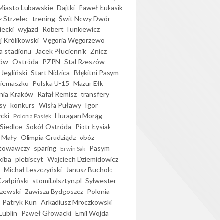
iasto Lubawskie
Dajtki
Paweł Łukasik
 Strzelec
trening
Świt Nowy Dwór
ecki
wyjazd
Robert Tunkiewicz
j Królikowski
Vęgoria Węgorzewo
 stadionu
Jacek Płuciennik
Znicz
ków
Ostróda
PZPN
Stal Rzeszów
Jegliński
Start Nidzica
Błękitni Pasym
Siemaszko
Polska U-15
Mazur Ełk
nia Kraków
Rafał Remisz
transfery
sy
konkurs
Wisła Puławy
Igor
ycki
Huragan Morąg
Polonia Pasłęk
Siedlce
Sokół Ostróda
Piotr Łysiak
 Mały
Olimpia Grudziądz
obóz
otowawczy
sparing
Pasym
Erwin Sak
kiba
plebiscyt
Wojciech Dziemidowicz
Michał Leszczyński
Janusz Bucholc
Czałpiński
stomil.olsztyn.pl
Sylwester
zewski
Zawisza Bydgoszcz
Polonia
Patryk Kun
Arkadiusz Mroczkowski
Lublin
Paweł Głowacki
Emil Wojda