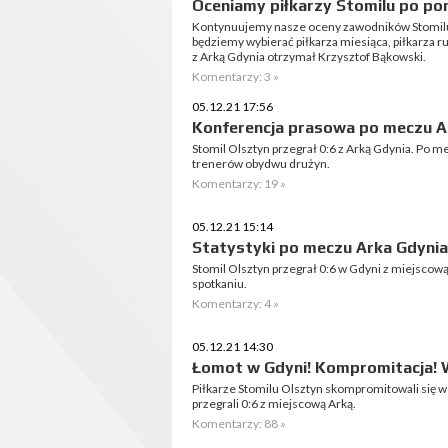
Oceniamy piłkarzy Stomilu po por
Kontynuujemy nasze oceny zawodników Stomilu
będziemy wybierać piłkarza miesiąca, piłkarza r
z Arką Gdynia otrzymał Krzysztof Bąkowski.
Komentarzy: 3 »
05.12.21 17:56
Konferencja prasowa po meczu Ar
Stomil Olsztyn przegrał 0:6 z Arką Gdynia. Po 
trenerów obydwu drużyn.
Komentarzy: 19 »
05.12.21 15:14
Statystyki po meczu Arka Gdynia 
Stomil Olsztyn przegrał 0:6 w Gdyni z miejscow
spotkaniu.
Komentarzy: 4 »
05.12.21 14:30
Łomot w Gdyni! Kompromitacja! Ws
Piłkarze Stomilu Olsztyn skompromitowali się w
przegrali 0:6 z miejscową Arką.
Komentarzy: 88 »