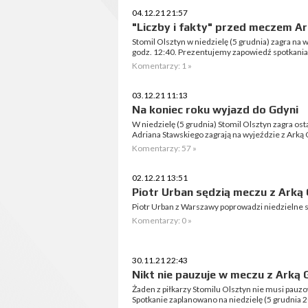
04.12.21 21:57
"Liczby i fakty" przed meczem Ar
Stomil Olsztyn w niedzielę (5 grudnia) zagra na 
godz. 12:40. Prezentujemy zapowiedź spotkania w
Komentarzy: 1 »
03.12.21 11:13
Na koniec roku wyjazd do Gdyni
W niedzielę (5 grudnia) Stomil Olsztyn zagra os
Adriana Stawskiego zagrają na wyjeździe z Arką
Komentarzy: 57 »
02.12.21 13:51
Piotr Urban sędzią meczu z Arką
Piotr Urban z Warszawy poprowadzi niedzielne s
Komentarzy: 0 »
30.11.21 22:43
Nikt nie pauzuje w meczu z Arką 
Żaden z piłkarzy Stomilu Olsztyn nie musi pauzo
Spotkanie zaplanowano na niedzielę (5 grudnia 20