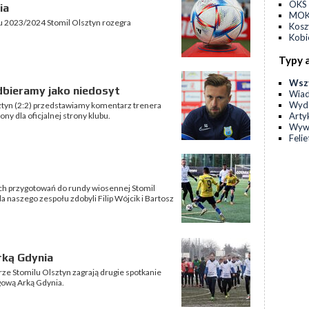
OKS 
ia
MOKS
2023/2024 Stomil Olsztyn rozegra
Kos
Kobi
Typy 
Wsz
dbieramy jako niedosyt
Wia
Wyda
sztyn (2:2) przedstawiamy komentarz trenera
Arty
y dla oficjalnej strony klubu.
Wyw
Feli
 przygotowań do rundy wiosennej Stomil
a naszego zespołu zdobyli Filip Wójcik i Bartosz
rką Gdynia
arze Stomilu Olsztyn zagrają drugie spotkanie
igową Arką Gdynia.