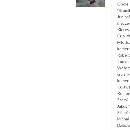
Opole
"Stomi
Junior
mecze
Kiereś
Cup
f
Młods
koment
Robert
Tomas
Wołod
Górnik
koment
Kujaw
Koment
Stomil
Jakub 
Stomil
Michał
Dzięcio