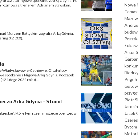
egrał 0:2 sparingowe spotkanie z Arką Gdynia. Po
Nowe M
erna rozmowa z trenerem Adrianem Stawskim.
Tomasz
Mazowi
Andrze
budowa
 nad Morzem Bałtyckim zagrali z Arką Gdynia.
ring 0:2 (0:0).
Prusz
Łukasz 
Artur 
Garbar
ia
konkur
 we Władysławowie-Cetniewie. Olsztyńscy
Biedrz
e spotkanie z I-ligową Arką Gdynia. Początek
Pogoń 
12 lutego 2022 roku)...
Gutów
przyg
Piotr S
eczu Arka Gdynia - Stomil
Jarocin
Jacek 
ebieskie", które tym razem możecie obejrzeć w
Czeres
Bytom
Motor 