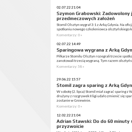
02.07.22 21:04
Szymon Grabowski: Zadowolony je
przedmeczowych założeń
Stomil Olsztyn wygrał 3:1 z Arką Gdynia. Na ofic
spotkaniu nowego szkoleniowca olsztyńskiego k
Komentarzy: 0 »
02.07.22 14:49
Sparingowa wygrana z Arką Gdyn
Piłkarze Stomilu Olsztyn rozegrali trzecie spo
zanotowali trzecią wygraną. Tym razem olsztyńs
Komentarzy: 58 »
29.06.22 15:57
Stomil zagra sparing z Arką Gdyn
W sobotę (2. lipca) Stomil miał zagrać sparing z
drużyny z rozgrywek II ligi udało zmienić się s
zostanie w Gniewinie.
Komentarzy: 0 »
12.02.22 21:04
Adrian Stawski: Do do 60 minuty
przyzwoicie