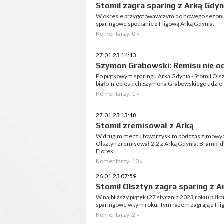
Stomil zagra sparing z Arką Gdyn
W okresie przygotowawczym do nowego sezonu 
sparingowe spotkanie z I-ligową Arką Gdynia.
Komentarzy: 0 »
27.01.23 14:13
Szymon Grabowski: Remisu nie o
Po piątkowym sparingu Arka Gdynia - Stomil Ol
biało-niebieskich Szymona Grabowskiego udzielon
Komentarzy: 1 »
27.01.23 13:18
Stomil zremisował z Arką
W drugim meczu towarzyskim podczas zimowych
Olsztyn zremisował 2:2 z Arką Gdynia. Bramki dl
Florek.
Komentarzy: 10 »
26.01.23 07:59
Stomil Olsztyn zagra sparing z A
W najbliższy piątek (27 stycznia 2023 roku) piłk
sparingowe w tym roku. Tym razem zagrają z I-l
Komentarzy: 2 »