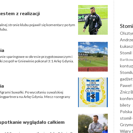
stem z realizacji
Stomi
jalnej stronie klubu pojawił się komentarz po tym
lubu.
Olszty
Andrze
Łukasz
ia
Stomil 
tkanie sparingowe w okresie przygotowawczym i
Bartkow
ki zespół w Gniewinie pokonał 3:1 Arkę Gdynia.
kontuz
Stomil
gadżet
Paweł 
ia
Znicz B
 Wigrami Suwałki. Po wycofaniu suwalskiej
paringpartnera na Arkę Gdynia. Mecz rozegrany
konfer
bilety
Polska
stomil-
 spotkanie wyglądało całkiem
Grzym
Wigry 