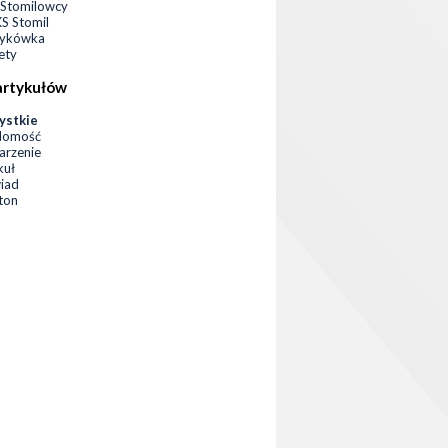
Stomilowcy
 Stomil
zykówka
ety
artykułów
ystkie
domość
rzenie
kuł
iad
eton