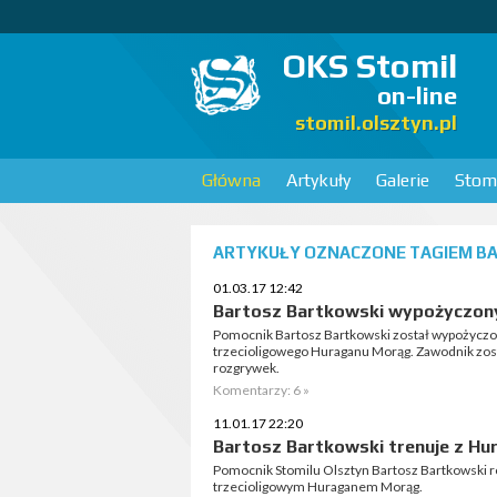
OKS Stomil
on-line
stomil.olsztyn.pl
Główna
Artykuły
Galerie
Stomi
ARTYKUŁY OZNACZONE TAGIEM BA
01.03.17 12:42
Bartosz Bartkowski wypożyczon
Pomocnik Bartosz Bartkowski został wypożyczo
trzecioligowego Huraganu Morąg. Zawodnik zost
rozgrywek.
Komentarzy: 6 »
11.01.17 22:20
Bartosz Bartkowski trenuje z H
Pomocnik Stomilu Olsztyn Bartosz Bartkowski r
trzecioligowym Huraganem Morąg.