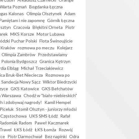
Warta Poznań
Bogdanka Łęczna
gas Kalonas
Olimpia Olsztynek
Adam
Pamiętam i nie zapomnę
Górnik Łęczna
lsztyn
Cracovia
Błękitni Orneta
Piotr
arek
MKS Korsze
Motor Lubawa
dzki Puchar Polski
Flota Świnoujście
 Kraków
rozmowa po meczu
Kolejarz
Olimpia Zambrów
Przedstawiamy
Polonia Bydgoszcz
Granica Kętrzyn
dia Elbląg
Michał Trzeciakiewicz
ica Bruk-Bet Nieciecza
Rozmowa po
Sandecja Nowy Sącz
Wiktor Biedrzycki
zyce
GKS Katowice
GKS Bełchatów
a Warszawa
Chodź w "biało-niebieskich"
h i zdobywaj nagrody!
Kamil Hempel
Piceluk
Stomil Olsztyn - juniorzy młodsi
 Częstochowa
UKS SMS Łódź
Rafał
Radomiak Radom
Paweł Kaczmarek
Travel
ŁKS Łódź
ŁKS Łomża
Rozwój
ice
Piotr Darmochwał
Bez napinki
Odra