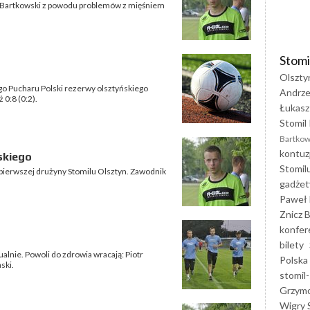
 Bartkowski z powodu problemów z mięśniem
Stomi
Olszty
o Pucharu Polski rezerwy olsztyńskiego
Andrze
 0:8 (0:2).
Łukasz
Stomil 
Bartkow
kontuz
skiego
Stomil
 pierwszej drużyny Stomilu Olsztyn. Zawodnik
gadżet
Paweł 
Znicz B
konfer
bilety
alnie. Powoli do zdrowia wracają: Piotr
Polska
ski.
stomil-
Grzym
Wigry 