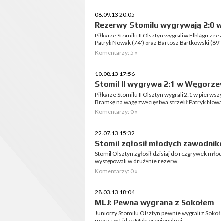
08.09.13 20:05
Rezerwy Stomilu wygrywają 2:0 w
Piłkarze Stomilu II Olsztyn wygrali w Elblągu z re
Patryk Nowak (74') oraz Bartosz Bartkowski (89'
Komentarzy: 5 »
10.08.13 17:56
Stomil II wygrywa 2:1 w Węgorze
Piłkarze Stomilu II Olsztyn wygrali 2:1 w pierws
Bramkę na wagę zwycięstwa strzelił Patryk Nowa
Komentarzy: 0 »
22.07.13 15:32
Stomil zgłosił młodych zawodni
Stomil Olsztyn zgłosił dzisiaj do rozgrywek mło
występowali w drużynie rezerw.
Komentarzy: 0 »
28.03.13 18:04
MLJ: Pewna wygrana z Sokołem
Juniorzy Stomilu Olsztyn pewnie wygrali z Sok
meczu w Lidze Makroregionalnej.