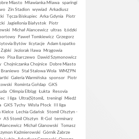
bre Miasto
Mławianka Mława
sparingi
ewo
Zin Stadion
wywiad
Arkadiusz
ki
Tęcza Biskupiec
Arka Gdynia
Piotr
cki
Jagiellonia Białystok
Piotr
ewski
Michał Alancewicz
ultras
Łódzki
portowy
Paweł Tomkiewicz
Grzegorz
Bytovia Bytów
licytacje
Adam Łopatko
 Ząbki
Jeziorak Iława
Mrągowia
wo
Pisa Barczewo
Dawid Szymonowicz
y
Chojniczanka Chojnice
Dobre Miasto
 Braniewo
Stal Stalowa Wola
WMZPN
artki
Galeria Warmińska
sponsor
Piotr
kowski
Rominta Gołdap
GKS
uda
Olimpia Elbląg
Łukta
Resovia
iec
I liga
Ultra(S)tomiL
treningi
Miedź
a
GKS Tychy
Wisła Płock
III liga
 Kielce
Lechia Gdańsk
Stomil Olsztyn -
y
AS Stomil Olsztyn
R-Gol
terminarz
Alancewicz
Michał Glanowski
Tomasz
Szymon Kaźmierowski
Górnik Zabrze
ie Lubin
Arkadiusz Czarnecki
Orange