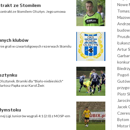
Nowe M
ntrakt ze Stomilem
Tomasz
 kontrakt ze Stomilem Olsztyn. Jego umowa
Mazowi
Andrze
budowa
Prusz
nnych klubów
Łukasz 
ie grali w czwartoligowych rezerwach Stomilu
Artur 
Garbar
konkur
Biedrz
Pogoń 
sztynku
Gutów
 Olsztynek. Bramki dla "Biało-niebieskich"
Bartosz Papka oraz Karol Żwir.
przyg
Piotr S
Jarocin
Jacek 
ałymstoku
Czeres
nej Ligi Juniorów wygrali 4:1 (2:0) z MOSP-em
Bytom
Motor 