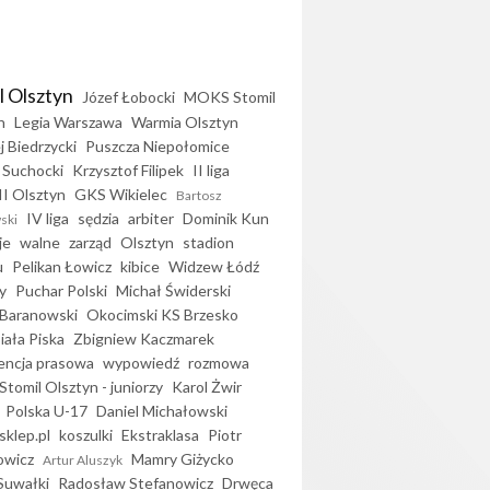
l Olsztyn
Józef Łobocki
MOKS Stomil
n
Legia Warszawa
Warmia Olsztyn
j Biedrzycki
Puszcza Niepołomice
 Suchocki
Krzysztof Filipek
II liga
II Olsztyn
GKS Wikielec
Bartosz
IV liga
sędzia
arbiter
Dominik Kun
ski
je
walne
zarząd
Olsztyn
stadion
u
Pelikan Łowicz
kibice
Widzew Łódź
y
Puchar Polski
Michał Świderski
Baranowski
Okocimski KS Brzesko
iała Piska
Zbigniew Kaczmarek
encja prasowa
wypowiedź
rozmowa
Stomil Olsztyn - juniorzy
Karol Żwir
Polska U-17
Daniel Michałowski
sklep.pl
koszulki
Ekstraklasa
Piotr
owicz
Mamry Giżycko
Artur Aluszyk
Suwałki
Radosław Stefanowicz
Drwęca