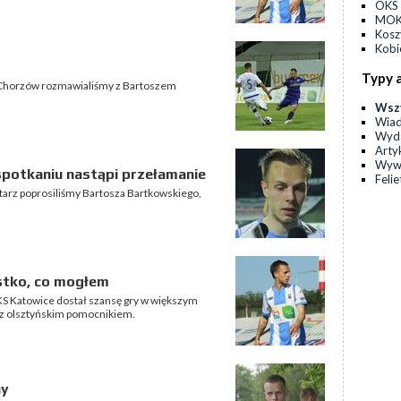
OKS 
MOKS
Kos
Kobi
Typy 
h Chorzów rozmawialiśmy z Bartoszem
Wsz
Wia
Wyda
Arty
Wyw
spotkaniu nastąpi przełamanie
Feli
tarz poprosiliśmy Bartosza Bartkowskiego,
stko, co mogłem
KS Katowice dostał szansę gry w większym
z olsztyńskim pomocnikiem.
ny