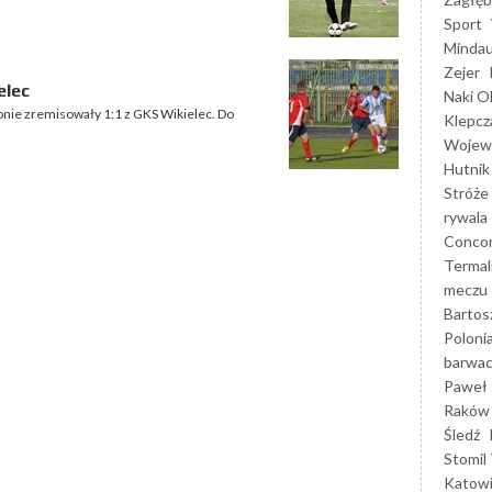
Sport
Mindau
Zejer
elec
Naki O
onie zremisowały 1:1 z GKS Wikielec. Do
Klepcz
Wojewó
Hutnik
Stróże
rywala
Concor
Termal
meczu
Bartos
Poloni
barwac
Paweł 
Raków
Śledź
Stomil 
Katow