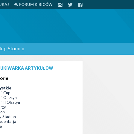
UKAJ
FORUM KIBICÓW
lep Stomilu
UKIWARKA ARTYKUŁÓW
orie
ystkie
il Cup
il Olsztyn
l II Olsztyn
orzy
ion
 Stadion
ezentacja
ce