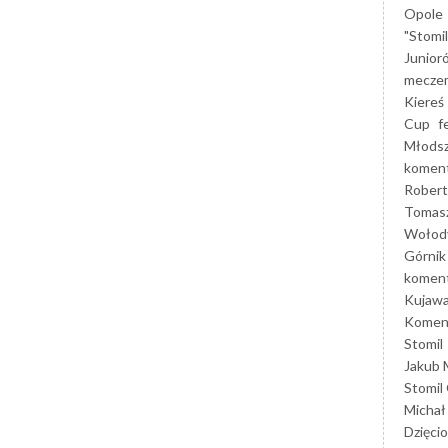
Opole
"Stomi
Junior
mecze
Kiereś
Cup
f
Młods
koment
Robert
Tomas
Wołod
Górnik
koment
Kujaw
Koment
Stomil
Jakub 
Stomil
Michał
Dzięcio