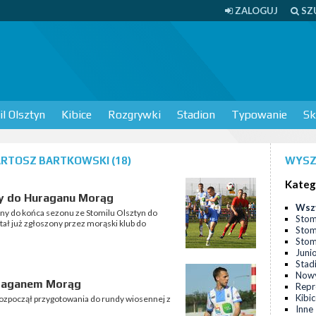
ZALOGUJ
SZ
l Olsztyn
Kibice
Rozgrywki
Stadion
Typowanie
Sk
RTOSZ BARTKOWSKI (18)
WYSZ
Kateg
y do Huraganu Morąg
Wsz
ny do końca sezonu ze Stomilu Olsztyn do
Stom
ał już zgłoszony przez morąski klub do
Stom
Stomi
Juni
Stad
Nowy
uraganem Morąg
Repr
Kibi
ozpoczął przygotowania do rundy wiosennej z
Inne