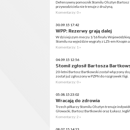
Defensywny pomocnik Stomilu Olsztyn Bartosz
przywodziciela nie trenuje z drużyną.
Komentarzy: 0 »
30.09.15 17:42
WPP: Rezerwy grają dalej
W dzisiejszym meczu 1/16 finału Wojewódzkieg
Stomilu na wyjeździe wygrały z LZS-em Knopin aż
Komentarzy: 1 »
04.09.15 12:56
Stomil zgłosił Bartosza Bartkow
20-letni Bartosz Bartkowski został włączony do
został już zgłoszony w PZPN do rozgrywek I ligi.
Komentarzy: 0 »
05.08.15 23:02
Wracają do zdrowia
Trzech piłkarzy Stomilu Olsztyn trenuje indywidu
Głowacki, Bartosz Bartkowski oraz Łukasz Jegliń
Komentarzy: 2 »
08.07.15 14:23