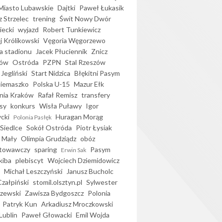
iasto Lubawskie
Dajtki
Paweł Łukasik
 Strzelec
trening
Świt Nowy Dwór
ecki
wyjazd
Robert Tunkiewicz
j Królikowski
Vęgoria Węgorzewo
 stadionu
Jacek Płuciennik
Znicz
ków
Ostróda
PZPN
Stal Rzeszów
Jegliński
Start Nidzica
Błękitni Pasym
Siemaszko
Polska U-15
Mazur Ełk
nia Kraków
Rafał Remisz
transfery
sy
konkurs
Wisła Puławy
Igor
ycki
Huragan Morąg
Polonia Pasłęk
Siedlce
Sokół Ostróda
Piotr Łysiak
 Mały
Olimpia Grudziądz
obóz
otowawczy
sparing
Pasym
Erwin Sak
kiba
plebiscyt
Wojciech Dziemidowicz
Michał Leszczyński
Janusz Bucholc
Czałpiński
stomil.olsztyn.pl
Sylwester
zewski
Zawisza Bydgoszcz
Polonia
Patryk Kun
Arkadiusz Mroczkowski
Lublin
Paweł Głowacki
Emil Wojda