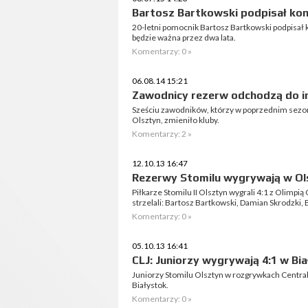
Bartosz Bartkowski podpisał ko
20-letni pomocnik Bartosz Bartkowski podpisał
będzie ważna przez dwa lata.
Komentarzy: 0 »
06.08.14 15:21
Zawodnicy rezerw odchodzą do i
Sześciu zawodników, którzy w poprzednim sezon
Olsztyn, zmieniło kluby.
Komentarzy: 2 »
12.10.13 16:47
Rezerwy Stomilu wygrywają w Ol
Piłkarze Stomilu II Olsztyn wygrali 4:1 z Olimpią
strzelali: Bartosz Bartkowski, Damian Skrodzki, 
Komentarzy: 0 »
05.10.13 16:41
CLJ: Juniorzy wygrywają 4:1 w Bi
Juniorzy Stomilu Olsztyn w rozgrywkach Central
Białystok.
Komentarzy: 0 »