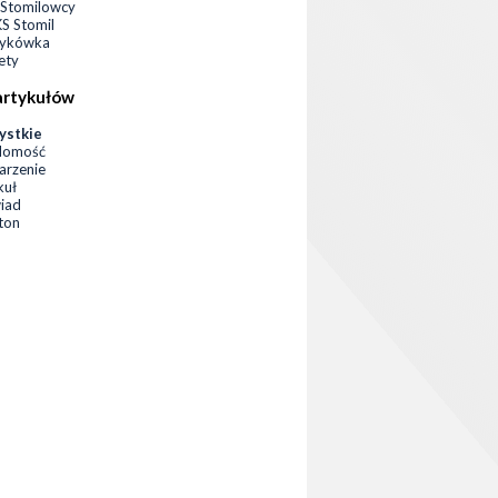
Stomilowcy
 Stomil
zykówka
ety
artykułów
ystkie
domość
rzenie
kuł
iad
eton