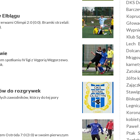
DKS Do
Barcz
 Elblągu
Kopruc
zerwami Olimpii 2:0 (0:0). Bramki strzelali:
Głowa
).
Wypni
Klub S
Lech
Dolcan
wie
Mrągo
zym spotkaniu IV ligi z Vęgorią Węgorzewo.
karnet
k.
Zatoka
żółte k
Zającz
ków do rozgrywek
Stawig
dych zawodników, którzy do tej pory
Biskup
Legnic
Korona
kobiet
Paweł 
Ptak
ołem Ostróda 7:0 (3:0) w swoim pierwszym
Zagłęb