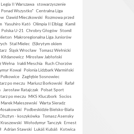
Legia II Warszawa
stowarzyszenie
l Ponad Wszystko"
Centralna Liga
ów
Dawid Mieczkowski
Rozmowa przed
m
Yasuhiro Katō
Olimpia II Elbląg
Kamil
Polska U-21
Chrobry Głogów
Stomil
elieton
Makroregionalna Liga Juniorów
zych
Stal Mielec
(S)krytym okiem
arz
Śląsk Wrocław
Tomasz Wełnicki
 Kiłdanowicz
Mirosław Jabłoński
z Wełna
Irakli Meschia
Ruch Chorzów
ymyr Kowal
Polonia Lidzbark Warmiński
 Polkowice
Zagłębie Sosnowiec
arz po meczu
Mariusz Borkowski
Rafał
a
Jarosław Ratajczak
Polsat Sport
arz po meczu
MKS Kluczbork
Socios
Marek Maleszewski
Warta Sieradz
Mosakowski
Podbeskidzie Bielsko-Biała
 Olsztyn - koszykówka
Tomasz Asensky
 Kraszewski
Wołodymyr Tanczyk
Ernest
ł
Adrian Stawski
Lukáš Kubáň
Kotwica