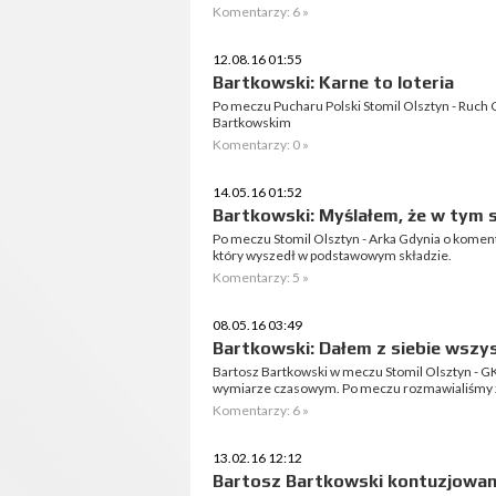
Komentarzy: 6 »
12.08.16 01:55
Bartkowski: Karne to loteria
Po meczu Pucharu Polski Stomil Olsztyn - Ruc
Bartkowskim
Komentarzy: 0 »
14.05.16 01:52
Bartkowski: Myślałem, że w tym 
Po meczu Stomil Olsztyn - Arka Gdynia o komen
który wyszedł w podstawowym składzie.
Komentarzy: 5 »
08.05.16 03:49
Bartkowski: Dałem z siebie wszy
Bartosz Bartkowski w meczu Stomil Olsztyn - G
wymiarze czasowym. Po meczu rozmawialiśmy 
Komentarzy: 6 »
13.02.16 12:12
Bartosz Bartkowski kontuzjowa