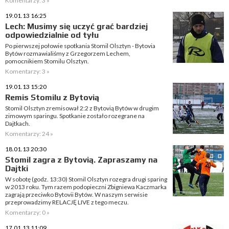
Komentarzy: 3 »
19.01.13 16:25
Lech: Musimy się uczyć grać bardziej
odpowiedzialnie od tyłu
Po pierwszej połowie spotkania Stomil Olsztyn - Bytovia
Bytów rozmawialiśmy z Grzegorzem Lechem,
pomocnikiem Stomilu Olsztyn.
Komentarzy: 3 »
19.01.13 15:20
Remis Stomilu z Bytovią
Stomil Olsztyn zremisował 2:2 z Bytovią Bytów w drugim
zimowym sparingu. Spotkanie zostało rozegrane na
Dajtkach.
Komentarzy: 24 »
18.01.13 20:30
Stomil zagra z Bytovią. Zapraszamy na
Dajtki
W sobotę (godz. 13:30) Stomil Olsztyn rozegra drugi sparing
w 2013 roku. Tym razem podopieczni Zbigniewa Kaczmarka
zagrają przeciwko Bytovii Bytów. W naszym serwisie
przeprowadzimy RELACJĘ LIVE z tego meczu.
Komentarzy: 0 »
17.01.13 11:09