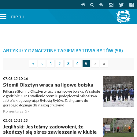
menu
ARTYKUŁY OZNACZONE TAGIEM BYTOVIA BYTÓW (98)
1
2
3
4
5
07.03.15 10:16
Stomil Olsztyn wraca na ligowe boiska
Piłkarze Stomilu Olsztyn wracają na ligowe boiska. W sobotę
o godzinie 13 na stadionie Stomilu podopieczni Mirosława
Jabłońskiego zagrają z Bytovią Bytów. Zachęcamy do
gorącego dopingu dla naszej drużyny!
Komentarzy: 5 »
05.03.15 23:23
Jegliński: Jesteśmy zadowoleni, że
skończył się okres zawieszenia w klubie