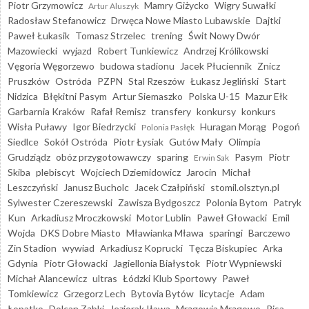
Piotr Grzymowicz
Mamry Giżycko
Wigry Suwałki
Artur Aluszyk
Radosław Stefanowicz
Drwęca Nowe Miasto Lubawskie
Dajtki
Paweł Łukasik
Tomasz Strzelec
trening
Świt Nowy Dwór
Mazowiecki
wyjazd
Robert Tunkiewicz
Andrzej Królikowski
Vęgoria Węgorzewo
budowa stadionu
Jacek Płuciennik
Znicz
Pruszków
Ostróda
PZPN
Stal Rzeszów
Łukasz Jegliński
Start
Nidzica
Błękitni Pasym
Artur Siemaszko
Polska U-15
Mazur Ełk
Garbarnia Kraków
Rafał Remisz
transfery
konkursy
konkurs
Wisła Puławy
Igor Biedrzycki
Huragan Morąg
Pogoń
Polonia Pasłęk
Siedlce
Sokół Ostróda
Piotr Łysiak
Gutów Mały
Olimpia
Grudziądz
obóz przygotowawczy
sparing
Pasym
Piotr
Erwin Sak
Skiba
plebiscyt
Wojciech Dziemidowicz
Jarocin
Michał
Leszczyński
Janusz Bucholc
Jacek Czałpiński
stomil.olsztyn.pl
Sylwester Czereszewski
Zawisza Bydgoszcz
Polonia Bytom
Patryk
Kun
Arkadiusz Mroczkowski
Motor Lublin
Paweł Głowacki
Emil
Wojda
DKS Dobre Miasto
Mławianka Mława
sparingi
Barczewo
Zin Stadion
wywiad
Arkadiusz Koprucki
Tęcza Biskupiec
Arka
Gdynia
Piotr Głowacki
Jagiellonia Białystok
Piotr Wypniewski
Michał Alancewicz
ultras
Łódzki Klub Sportowy
Paweł
Tomkiewicz
Grzegorz Lech
Bytovia Bytów
licytacje
Adam
Łopatko
Dolcan Ząbki
Jeziorak Iława
Mrągowia Mrągowo
Pisa