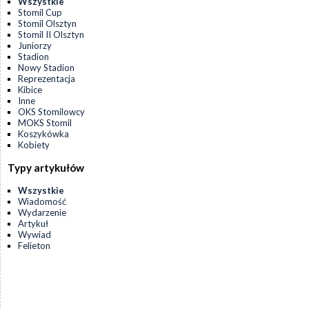
Wszystkie
Stomil Cup
Stomil Olsztyn
Stomil II Olsztyn
Juniorzy
Stadion
Nowy Stadion
Reprezentacja
Kibice
Inne
OKS Stomilowcy
MOKS Stomil
Koszykówka
Kobiety
Typy artykułów
Wszystkie
Wiadomość
Wydarzenie
Artykuł
Wywiad
Felieton