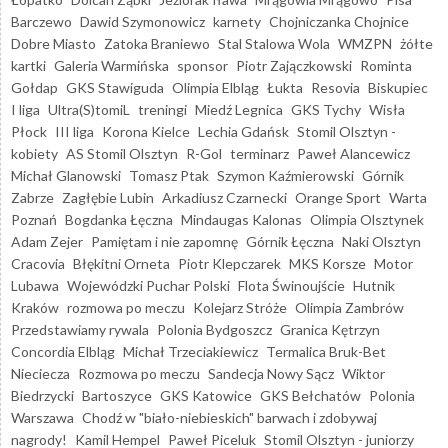
Barczewo
Dawid Szymonowicz
karnety
Chojniczanka Chojnice
Dobre Miasto
Zatoka Braniewo
Stal Stalowa Wola
WMZPN
żółte
kartki
Galeria Warmińska
sponsor
Piotr Zajączkowski
Rominta
Gołdap
GKS Stawiguda
Olimpia Elbląg
Łukta
Resovia
Biskupiec
I liga
Ultra(S)tomiL
treningi
Miedź Legnica
GKS Tychy
Wisła
Płock
III liga
Korona Kielce
Lechia Gdańsk
Stomil Olsztyn -
kobiety
AS Stomil Olsztyn
R-Gol
terminarz
Paweł Alancewicz
Michał Glanowski
Tomasz Ptak
Szymon Kaźmierowski
Górnik
Zabrze
Zagłębie Lubin
Arkadiusz Czarnecki
Orange Sport
Warta
Poznań
Bogdanka Łęczna
Mindaugas Kalonas
Olimpia Olsztynek
Adam Zejer
Pamiętam i nie zapomnę
Górnik Łęczna
Naki Olsztyn
Cracovia
Błękitni Orneta
Piotr Klepczarek
MKS Korsze
Motor
Lubawa
Wojewódzki Puchar Polski
Flota Świnoujście
Hutnik
Kraków
rozmowa po meczu
Kolejarz Stróże
Olimpia Zambrów
Przedstawiamy rywala
Polonia Bydgoszcz
Granica Kętrzyn
Concordia Elbląg
Michał Trzeciakiewicz
Termalica Bruk-Bet
Nieciecza
Rozmowa po meczu
Sandecja Nowy Sącz
Wiktor
Biedrzycki
Bartoszyce
GKS Katowice
GKS Bełchatów
Polonia
Warszawa
Chodź w "biało-niebieskich" barwach i zdobywaj
nagrody!
Kamil Hempel
Paweł Piceluk
Stomil Olsztyn - juniorzy