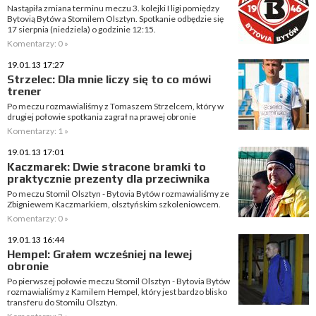
Nastąpiła zmiana terminu meczu 3. kolejki I ligi pomiędzy
Bytovią Bytów a Stomilem Olsztyn. Spotkanie odbędzie się
17 sierpnia (niedziela) o godzinie 12:15.
Komentarzy: 0 »
19.01.13 17:27
Strzelec: Dla mnie liczy się to co mówi
trener
Po meczu rozmawialiśmy z Tomaszem Strzelcem, który w
drugiej połowie spotkania zagrał na prawej obronie
Komentarzy: 1 »
19.01.13 17:01
Kaczmarek: Dwie stracone bramki to
praktycznie prezenty dla przeciwnika
Po meczu Stomil Olsztyn - Bytovia Bytów rozmawialiśmy ze
Zbigniewem Kaczmarkiem, olsztyńskim szkoleniowcem.
Komentarzy: 0 »
19.01.13 16:44
Hempel: Grałem wcześniej na lewej
obronie
Po pierwszej połowie meczu Stomil Olsztyn - Bytovia Bytów
rozmawialiśmy z Kamilem Hempel, który jest bardzo blisko
transferu do Stomilu Olsztyn.