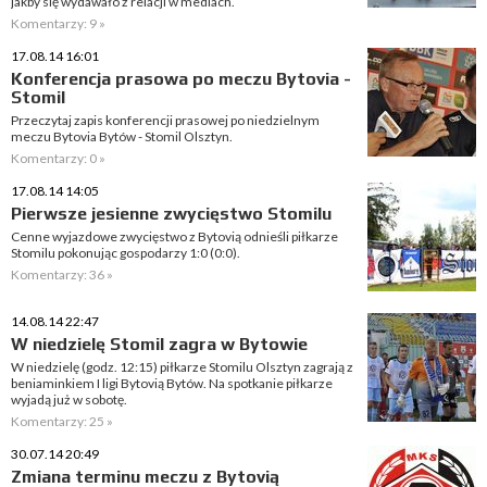
jakby się wydawało z relacji w mediach.
Komentarzy: 9 »
17.08.14 16:01
Konferencja prasowa po meczu Bytovia -
Stomil
Przeczytaj zapis konferencji prasowej po niedzielnym
meczu Bytovia Bytów - Stomil Olsztyn.
Komentarzy: 0 »
17.08.14 14:05
Pierwsze jesienne zwycięstwo Stomilu
Cenne wyjazdowe zwycięstwo z Bytovią odnieśli piłkarze
Stomilu pokonując gospodarzy 1:0 (0:0).
Komentarzy: 36 »
14.08.14 22:47
W niedzielę Stomil zagra w Bytowie
W niedzielę (godz. 12:15) piłkarze Stomilu Olsztyn zagrają z
beniaminkiem I ligi Bytovią Bytów. Na spotkanie piłkarze
wyjadą już w sobotę.
Komentarzy: 25 »
30.07.14 20:49
Zmiana terminu meczu z Bytovią