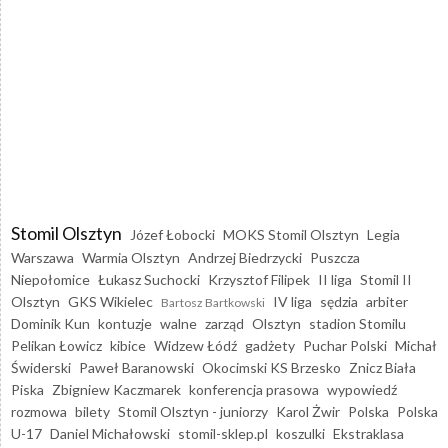
Stomil Olsztyn
Józef Łobocki
MOKS Stomil Olsztyn
Legia
Warszawa
Warmia Olsztyn
Andrzej Biedrzycki
Puszcza
Niepołomice
Łukasz Suchocki
Krzysztof Filipek
II liga
Stomil II
Olsztyn
GKS Wikielec
IV liga
sędzia
arbiter
Bartosz Bartkowski
Dominik Kun
kontuzje
walne
zarząd
Olsztyn
stadion Stomilu
Pelikan Łowicz
kibice
Widzew Łódź
gadżety
Puchar Polski
Michał
Świderski
Paweł Baranowski
Okocimski KS Brzesko
Znicz Biała
Piska
Zbigniew Kaczmarek
konferencja prasowa
wypowiedź
rozmowa
bilety
Stomil Olsztyn - juniorzy
Karol Żwir
Polska
Polska
U-17
Daniel Michałowski
stomil-sklep.pl
koszulki
Ekstraklasa