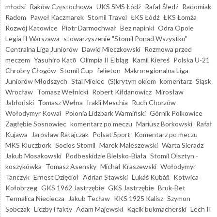
młodsi
Raków Częstochowa
UKS SMS Łódź
Rafał Śledź
Radomiak
Radom
Paweł Kaczmarek
Stomil Travel
ŁKS Łódź
ŁKS Łomża
Rozwój Katowice
Piotr Darmochwał
Bez napinki
Odra Opole
Legia II Warszawa
stowarzyszenie "Stomil Ponad Wszystko"
Centralna Liga Juniorów
Dawid Mieczkowski
Rozmowa przed
meczem
Yasuhiro Katō
Olimpia II Elbląg
Kamil Kiereś
Polska U-21
Chrobry Głogów
Stomil Cup
felieton
Makroregionalna Liga
Juniorów Młodszych
Stal Mielec
(S)krytym okiem
komentarz
Śląsk
Wrocław
Tomasz Wełnicki
Robert Kiłdanowicz
Mirosław
Jabłoński
Tomasz Wełna
Irakli Meschia
Ruch Chorzów
Wołodymyr Kowal
Polonia Lidzbark Warmiński
Górnik Polkowice
Zagłębie Sosnowiec
komentarz po meczu
Mariusz Borkowski
Rafał
Kujawa
Jarosław Ratajczak
Polsat Sport
Komentarz po meczu
MKS Kluczbork
Socios Stomil
Marek Maleszewski
Warta Sieradz
Jakub Mosakowski
Podbeskidzie Bielsko-Biała
Stomil Olsztyn -
koszykówka
Tomasz Asensky
Michał Kraszewski
Wołodymyr
Tanczyk
Ernest Dzięcioł
Adrian Stawski
Lukáš Kubáň
Kotwica
Kołobrzeg
GKS 1962 Jastrzębie
GKS Jastrzębie
Bruk-Bet
Termalica Nieciecza
Jakub Tecław
KKS 1925 Kalisz
Szymon
Sobczak
Liczby i fakty
Adam Majewski
Kącik bukmacherski
Lech II