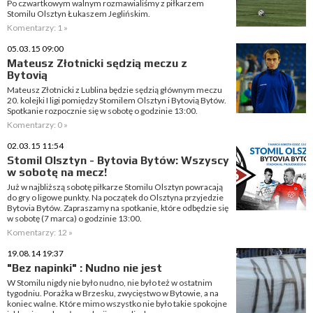
Po czwartkowym walnym rozmawialiśmy z piłkarzem
Stomilu Olsztyn Łukaszem Jeglińskim.
Komentarzy: 1 »
05.03.15 09:00
Mateusz Złotnicki sędzią meczu z
Bytovią
Mateusz Złotnicki z Lublina będzie sędzią głównym meczu
20. kolejki I ligi pomiędzy Stomilem Olsztyn i Bytovią Bytów.
Spotkanie rozpocznie się w sobotę o godzinie 13:00.
Komentarzy: 0 »
02.03.15 11:54
Stomil Olsztyn - Bytovia Bytów: Wszyscy
w sobotę na mecz!
Już w najbliższą sobotę piłkarze Stomilu Olsztyn powracają
do gry o ligowe punkty. Na początek do Olsztyna przyjedzie
Bytovia Bytów. Zapraszamy na spotkanie, które odbędzie się
w sobotę (7 marca) o godzinie 13:00.
Komentarzy: 12 »
19.08.14 19:37
"Bez napinki" : Nudno nie jest
W Stomilu nigdy nie było nudno, nie było też w ostatnim
tygodniu. Porażka w Brzesku, zwycięstwo w Bytowie, a na
koniec walne. Które mimo wszystko nie było takie spokojne