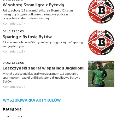
W sobotę Stomil gra z Bytovią
Już w sobotę (19 stycznia) piłkarze Stomilu Olsztyn
rozegrają drugie spotkanie sparingowe podczas
przygotowań do rundy wiosennej.
Komentarzy: 4 »
04.12.12 18:03
Sparing z Bytovią Bytów
19 stycznia kibice w Olsztynie będą mogli obejrzeć sparing
swojej drużyny.
Komentarzy: 2 »
04.02.12 11:08
Leszczyński zagrał w sparingu Jagiellonii
Michał Leszczyński zagrał w przegranym 1:2 spotkaniu
sparingowym Jagiellonii Białystok z drugoligową Bytovią
Bytów.
Komentarzy: 0 »
WYSZUKIWARKA ARTYKUŁÓW
Kategorie