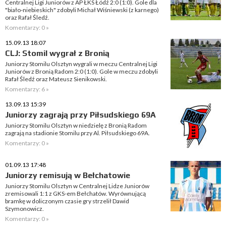
Centralnej Ligi Juniorów z AP ŁKS Łódź 2:0 (1:0). Gole dla
"biało-niebieskich" zdobyli Michał Wiśniewski (z karnego)
oraz Rafał Śledź.
Komentarzy: 0 »
15.09.13 18:07
CLJ: Stomil wygrał z Bronią
Juniorzy Stomilu Olsztyn wygrali w meczu Centralnej Ligi
Juniorów z Bronią Radom 2:0 (1:0). Gole w meczu zdobyli
Rafał Śledź oraz Mateusz Sienikowski.
Komentarzy: 6 »
13.09.13 15:39
Juniorzy zagrają przy Piłsudskiego 69A
Juniorzy Stomilu Olsztyn w niedzielę z Bronią Radom
zagrają na stadionie Stomilu przy Al. Piłsudskiego 69A.
Komentarzy: 0 »
01.09.13 17:48
Juniorzy remisują w Bełchatowie
Juniorzy Stomilu Olsztyn w Centralnej Lidze Juniorów
zremisowali 1:1 z GKS-em Bełchatów. Wyrównującą
bramkę w doliczonym czasie gry strzelił Dawid
Szymonowicz.
Komentarzy: 0 »