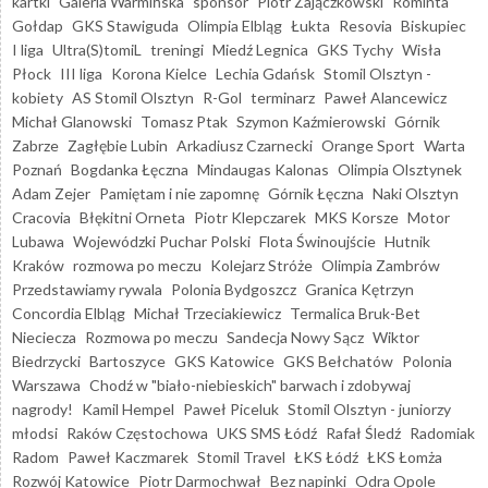
kartki
Galeria Warmińska
sponsor
Piotr Zajączkowski
Rominta
Gołdap
GKS Stawiguda
Olimpia Elbląg
Łukta
Resovia
Biskupiec
I liga
Ultra(S)tomiL
treningi
Miedź Legnica
GKS Tychy
Wisła
Płock
III liga
Korona Kielce
Lechia Gdańsk
Stomil Olsztyn -
kobiety
AS Stomil Olsztyn
R-Gol
terminarz
Paweł Alancewicz
Michał Glanowski
Tomasz Ptak
Szymon Kaźmierowski
Górnik
Zabrze
Zagłębie Lubin
Arkadiusz Czarnecki
Orange Sport
Warta
Poznań
Bogdanka Łęczna
Mindaugas Kalonas
Olimpia Olsztynek
Adam Zejer
Pamiętam i nie zapomnę
Górnik Łęczna
Naki Olsztyn
Cracovia
Błękitni Orneta
Piotr Klepczarek
MKS Korsze
Motor
Lubawa
Wojewódzki Puchar Polski
Flota Świnoujście
Hutnik
Kraków
rozmowa po meczu
Kolejarz Stróże
Olimpia Zambrów
Przedstawiamy rywala
Polonia Bydgoszcz
Granica Kętrzyn
Concordia Elbląg
Michał Trzeciakiewicz
Termalica Bruk-Bet
Nieciecza
Rozmowa po meczu
Sandecja Nowy Sącz
Wiktor
Biedrzycki
Bartoszyce
GKS Katowice
GKS Bełchatów
Polonia
Warszawa
Chodź w "biało-niebieskich" barwach i zdobywaj
nagrody!
Kamil Hempel
Paweł Piceluk
Stomil Olsztyn - juniorzy
młodsi
Raków Częstochowa
UKS SMS Łódź
Rafał Śledź
Radomiak
Radom
Paweł Kaczmarek
Stomil Travel
ŁKS Łódź
ŁKS Łomża
Rozwój Katowice
Piotr Darmochwał
Bez napinki
Odra Opole