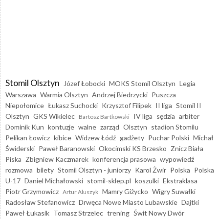
Stomil Olsztyn
Józef Łobocki
MOKS Stomil Olsztyn
Legia
Warszawa
Warmia Olsztyn
Andrzej Biedrzycki
Puszcza
Niepołomice
Łukasz Suchocki
Krzysztof Filipek
II liga
Stomil II
Olsztyn
GKS Wikielec
IV liga
sędzia
arbiter
Bartosz Bartkowski
Dominik Kun
kontuzje
walne
zarząd
Olsztyn
stadion Stomilu
Pelikan Łowicz
kibice
Widzew Łódź
gadżety
Puchar Polski
Michał
Świderski
Paweł Baranowski
Okocimski KS Brzesko
Znicz Biała
Piska
Zbigniew Kaczmarek
konferencja prasowa
wypowiedź
rozmowa
bilety
Stomil Olsztyn - juniorzy
Karol Żwir
Polska
Polska
U-17
Daniel Michałowski
stomil-sklep.pl
koszulki
Ekstraklasa
Piotr Grzymowicz
Mamry Giżycko
Wigry Suwałki
Artur Aluszyk
Radosław Stefanowicz
Drwęca Nowe Miasto Lubawskie
Dajtki
Paweł Łukasik
Tomasz Strzelec
trening
Świt Nowy Dwór