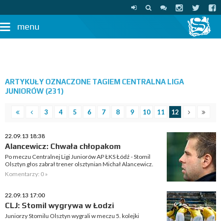
menu
ARTYKUŁY OZNACZONE TAGIEM CENTRALNA LIGA
JUNIORÓW (231)
3
4
5
6
7
8
9
10
11
12
22.09.13 18:38
Alancewicz: Chwała chłopakom
Po meczu Centralnej Ligi Juniorów AP ŁKS Łódź - Stomil
Olsztyn głos zabrał trener olsztynian Michał Alancewicz.
Komentarzy: 0 »
22.09.13 17:00
CLJ: Stomil wygrywa w Łodzi
Juniorzy Stomilu Olsztyn wygrali w meczu 5. kolejki