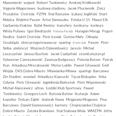
Mazowiecki
wyjazd
Robert Tunkiewicz
Andrzej Królikowski
Vęgoria Węgorzewo
budowa stadionu
Jacek Płuciennik
Znicz
Pruszków
Ostróda
PZPN
Stal Rzeszów
Łukasz Jegliński
Start
Nidzica
Błękitni Pasym
Artur Siemaszko
Polska U-15
Mazur Ełk
Garbarnia Kraków
Rafał Remisz
transfery
konkursy
konkurs
Wisła Puławy
Igor Biedrzycki
Huragan Morąg
Pogoń
Polonia Pasłęk
Siedlce
Sokół Ostróda
Piotr Łysiak
Gutów Mały
Olimpia
Grudziądz
obóz przygotowawczy
sparing
Pasym
Piotr
Erwin Sak
Skiba
plebiscyt
Wojciech Dziemidowicz
Jarocin
Michał
Leszczyński
Janusz Bucholc
Jacek Czałpiński
stomil.olsztyn.pl
Sylwester Czereszewski
Zawisza Bydgoszcz
Polonia Bytom
Patryk
Kun
Arkadiusz Mroczkowski
Motor Lublin
Paweł Głowacki
Emil
Wojda
DKS Dobre Miasto
Mławianka Mława
sparingi
Barczewo
Zin Stadion
wywiad
Arkadiusz Koprucki
Tęcza Biskupiec
Arka
Gdynia
Piotr Głowacki
Jagiellonia Białystok
Piotr Wypniewski
Michał Alancewicz
ultras
Łódzki Klub Sportowy
Paweł
Tomkiewicz
Grzegorz Lech
Bytovia Bytów
licytacje
Adam
Łopatko
Dolcan Ząbki
Jeziorak Iława
Mrągowia Mrągowo
Pisa
Barczewo
Dawid Szymonowicz
karnety
Chojniczanka Chojnice
Dobre Miasto
Zatoka Braniewo
Stal Stalowa Wola
WMZPN
żółte