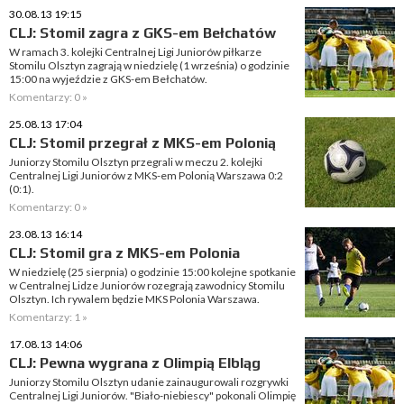
30.08.13 19:15
CLJ: Stomil zagra z GKS-em Bełchatów
W ramach 3. kolejki Centralnej Ligi Juniorów piłkarze
Stomilu Olsztyn zagrają w niedzielę (1 września) o godzinie
15:00 na wyjeździe z GKS-em Bełchatów.
Komentarzy: 0 »
25.08.13 17:04
CLJ: Stomil przegrał z MKS-em Polonią
Juniorzy Stomilu Olsztyn przegrali w meczu 2. kolejki
Centralnej Ligi Juniorów z MKS-em Polonią Warszawa 0:2
(0:1).
Komentarzy: 0 »
23.08.13 16:14
CLJ: Stomil gra z MKS-em Polonia
W niedzielę (25 sierpnia) o godzinie 15:00 kolejne spotkanie
w Centralnej Lidze Juniorów rozegrają zawodnicy Stomilu
Olsztyn. Ich rywalem będzie MKS Polonia Warszawa.
Komentarzy: 1 »
17.08.13 14:06
CLJ: Pewna wygrana z Olimpią Elbląg
Juniorzy Stomilu Olsztyn udanie zainaugurowali rozgrywki
Centralnej Ligi Juniorów. "Biało-niebiescy" pokonali Olimpię