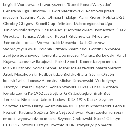
Legia II Warszawa
stowarzyszenie "Stomil Ponad Wszystko"
Centralna Liga Juniorów
Dawid Mieczkowski
Rozmowa przed
meczem
Yasuhiro Katō
Olimpia II Elbląg
Kamil Kiereś
Polska U-21
Chrobry Głogów
Stomil Cup
felieton
Makroregionalna Liga
Juniorów Młodszych
Stal Mielec
(S)krytym okiem
komentarz
Śląsk
Wrocław
Tomasz Wełnicki
Robert Kiłdanowicz
Mirosław
Jabłoński
Tomasz Wełna
Irakli Meschia
Ruch Chorzów
Wołodymyr Kowal
Polonia Lidzbark Warmiński
Górnik Polkowice
Zagłębie Sosnowiec
komentarz po meczu
Mariusz Borkowski
Rafał
Kujawa
Jarosław Ratajczak
Polsat Sport
Komentarz po meczu
MKS Kluczbork
Socios Stomil
Marek Maleszewski
Warta Sieradz
Jakub Mosakowski
Podbeskidzie Bielsko-Biała
Stomil Olsztyn -
koszykówka
Tomasz Asensky
Michał Kraszewski
Wołodymyr
Tanczyk
Ernest Dzięcioł
Adrian Stawski
Lukáš Kubáň
Kotwica
Kołobrzeg
GKS 1962 Jastrzębie
GKS Jastrzębie
Bruk-Bet
Termalica Nieciecza
Jakub Tecław
KKS 1925 Kalisz
Szymon
Sobczak
Liczby i fakty
Adam Majewski
Kącik bukmacherski
Lech II
Poznań
Radunia Stężyca
Skra Częstochowa
Rozgrzewka
juniorzy
młodsi
wypowiedź po meczu
Szymon Grabowski
Stomil Olsztyn -
CLJ U-17
Stomil Olsztyn - rocznik 2004
statystyki po meczu