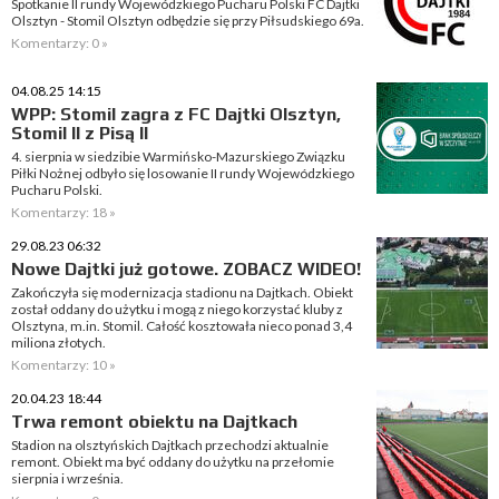
Spotkanie II rundy Wojewódzkiego Pucharu Polski FC Dajtki
Olsztyn - Stomil Olsztyn odbędzie się przy Piłsudskiego 69a.
Komentarzy: 0 »
04.08.25 14:15
WPP: Stomil zagra z FC Dajtki Olsztyn,
Stomil II z Pisą II
4. sierpnia w siedzibie Warmińsko-Mazurskiego Związku
Piłki Nożnej odbyło się losowanie II rundy Wojewódzkiego
Pucharu Polski.
Komentarzy: 18 »
29.08.23 06:32
Nowe Dajtki już gotowe. ZOBACZ WIDEO!
Zakończyła się modernizacja stadionu na Dajtkach. Obiekt
został oddany do użytku i mogą z niego korzystać kluby z
Olsztyna, m.in. Stomil. Całość kosztowała nieco ponad 3,4
miliona złotych.
Komentarzy: 10 »
20.04.23 18:44
Trwa remont obiektu na Dajtkach
Stadion na olsztyńskich Dajtkach przechodzi aktualnie
remont. Obiekt ma być oddany do użytku na przełomie
sierpnia i września.