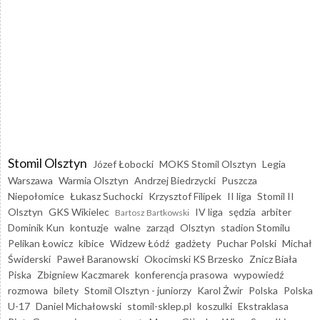
Stomil Olsztyn
Józef Łobocki
MOKS Stomil Olsztyn
Legia
Warszawa
Warmia Olsztyn
Andrzej Biedrzycki
Puszcza
Niepołomice
Łukasz Suchocki
Krzysztof Filipek
II liga
Stomil II
Olsztyn
GKS Wikielec
IV liga
sędzia
arbiter
Bartosz Bartkowski
Dominik Kun
kontuzje
walne
zarząd
Olsztyn
stadion Stomilu
Pelikan Łowicz
kibice
Widzew Łódź
gadżety
Puchar Polski
Michał
Świderski
Paweł Baranowski
Okocimski KS Brzesko
Znicz Biała
Piska
Zbigniew Kaczmarek
konferencja prasowa
wypowiedź
rozmowa
bilety
Stomil Olsztyn - juniorzy
Karol Żwir
Polska
Polska
U-17
Daniel Michałowski
stomil-sklep.pl
koszulki
Ekstraklasa