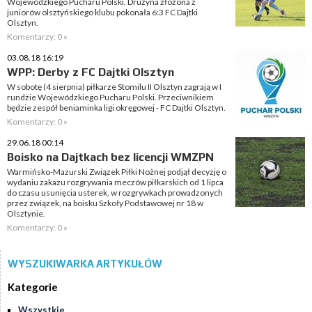
Wojewódzkiego Pucharu Polski. Drużyna złożona z
juniorów olsztyńskiego klubu pokonała 6:3 FC Dajtki
Olsztyn.
Komentarzy: 0 »
03.08.18 16:19
WPP: Derby z FC Dajtki Olsztyn
W sobotę (4 sierpnia) piłkarze Stomilu II Olsztyn zagrają w I
rundzie Wojewódzkiego Pucharu Polski. Przeciwnikiem
będzie zespół beniaminka ligi okręgowej - FC Dajtki Olsztyn.
Komentarzy: 0 »
29.06.18 00:14
Boisko na Dajtkach bez licencji WMZPN
Warmińsko-Mazurski Związek Piłki Nożnej podjął decyzję o
wydaniu zakazu rozgrywania meczów piłkarskich od 1 lipca
do czasu usunięcia usterek, w rozgrywkach prowadzonych
przez związek, na boisku Szkoły Podstawowej nr 18 w
Olsztynie.
Komentarzy: 0 »
WYSZUKIWARKA ARTYKUŁÓW
Kategorie
Wszystkie