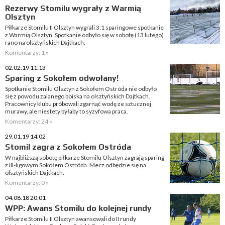
Rezerwy Stomilu wygrały z Warmią
Olsztyn
Piłkarze Stomilu II Olsztyn wygrali 3:1 sparingowe spotkanie
z Warmią Olsztyn. Spotkanie odbyło się w sobotę (13 lutego)
rano na olsztyńskich Dajtkach.
Komentarzy: 1 »
02.02.19 11:13
Sparing z Sokołem odwołany!
Spotkanie Stomilu Olsztyn z Sokołem Ostróda nie odbyło
się z powodu zalanego boiska na olsztyńskich Dajtkach.
Pracownicy klubu próbowali zgarnąć wodę ze sztucznej
murawy, ale niestety byłaby to syzyfowa praca.
Komentarzy: 24 »
29.01.19 14:02
Stomil zagra z Sokołem Ostróda
W najbliższą sobotę piłkarze Stomilu Olsztyn zagrają sparing
z III-ligowym Sokołem Ostróda. Mecz odbędzie się na
olsztyńskich Dajtkach.
Komentarzy: 0 »
04.08.18 20:01
WPP: Awans Stomilu do kolejnej rundy
Piłkarze Stomilu II Olsztyn awansowali do II rundy