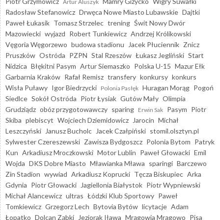
Piotr Grzymowicz
Mamry Giżycko
Wigry Suwałki
Artur Aluszyk
Radosław Stefanowicz
Drwęca Nowe Miasto Lubawskie
Dajtki
Paweł Łukasik
Tomasz Strzelec
trening
Świt Nowy Dwór
Mazowiecki
wyjazd
Robert Tunkiewicz
Andrzej Królikowski
Vęgoria Węgorzewo
budowa stadionu
Jacek Płuciennik
Znicz
Pruszków
Ostróda
PZPN
Stal Rzeszów
Łukasz Jegliński
Start
Nidzica
Błękitni Pasym
Artur Siemaszko
Polska U-15
Mazur Ełk
Garbarnia Kraków
Rafał Remisz
transfery
konkursy
konkurs
Wisła Puławy
Igor Biedrzycki
Huragan Morąg
Pogoń
Polonia Pasłęk
Siedlce
Sokół Ostróda
Piotr Łysiak
Gutów Mały
Olimpia
Grudziądz
obóz przygotowawczy
sparing
Pasym
Piotr
Erwin Sak
Skiba
plebiscyt
Wojciech Dziemidowicz
Jarocin
Michał
Leszczyński
Janusz Bucholc
Jacek Czałpiński
stomil.olsztyn.pl
Sylwester Czereszewski
Zawisza Bydgoszcz
Polonia Bytom
Patryk
Kun
Arkadiusz Mroczkowski
Motor Lublin
Paweł Głowacki
Emil
Wojda
DKS Dobre Miasto
Mławianka Mława
sparingi
Barczewo
Zin Stadion
wywiad
Arkadiusz Koprucki
Tęcza Biskupiec
Arka
Gdynia
Piotr Głowacki
Jagiellonia Białystok
Piotr Wypniewski
Michał Alancewicz
ultras
Łódzki Klub Sportowy
Paweł
Tomkiewicz
Grzegorz Lech
Bytovia Bytów
licytacje
Adam
Łopatko
Dolcan Ząbki
Jeziorak Iława
Mrągowia Mrągowo
Pisa