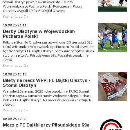
Stomil Olsztyn pewnie awansował do III rundy
Wojewódzkiego Pucharu Polski. Podopieczni Piotra
Gurzędy wygrali 10:0 z FC Dajtki Olsztyn.
Komentarzy: 7 »
19.08.25 21:11
Derby Olsztyna w Wojewódzkim
Pucharze Polski
Piłkarze Stomilu Olsztyn zagrają w środę (20 sierpnia 2025
roku) w II rundzie Wojewódzkiego Pucharu Polski. Rywalem
będzie drużyna FC Dajtki Olsztyn. Spotkanie odbędzie się na
stadionie przy Al. Piłsudskiego 69a. Początek o godzinie
17:30.
Komentarzy: 0 »
18.08.25 13:13
Bilety na mecz WPP: FC Dajtki Olsztyn -
Stomil Olsztyn
W środę (20 sierpnia 2025 roku o godzinie 17:30) Stomil
Olsztyn zagra w ramach II rundy Wojewódzkiego Pucharu
Polski z FC Dajtki Olsztyn. Na mecz wejściówki kosztują 10
złotych.
Komentarzy: 1 »
08.08.25 12:03
Mecz z FC Dajtki przy Piłsudskiego 69a