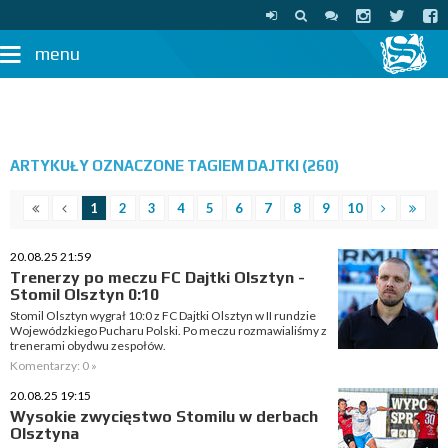
menu
ARTYKUŁY OZNACZONE TAGIEM DAJTKI (260)
1
2
3
4
5
6
7
8
9
10
20.08.25 21:59
Trenerzy po meczu FC Dajtki Olsztyn -
Stomil Olsztyn 0:10
Stomil Olsztyn wygrał 10:0 z FC Dajtki Olsztyn w II rundzie
Wojewódzkiego Pucharu Polski. Po meczu rozmawialiśmy z
trenerami obydwu zespołów.
Komentarzy: 0 »
20.08.25 19:15
Wysokie zwycięstwo Stomilu w derbach
Olsztyna