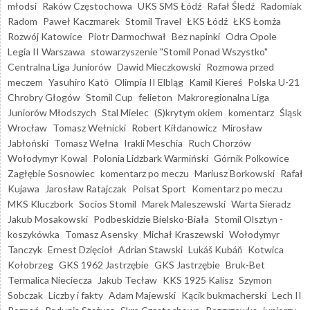
młodsi
Raków Częstochowa
UKS SMS Łódź
Rafał Śledź
Radomiak
Radom
Paweł Kaczmarek
Stomil Travel
ŁKS Łódź
ŁKS Łomża
Rozwój Katowice
Piotr Darmochwał
Bez napinki
Odra Opole
Legia II Warszawa
stowarzyszenie "Stomil Ponad Wszystko"
Centralna Liga Juniorów
Dawid Mieczkowski
Rozmowa przed
meczem
Yasuhiro Katō
Olimpia II Elbląg
Kamil Kiereś
Polska U-21
Chrobry Głogów
Stomil Cup
felieton
Makroregionalna Liga
Juniorów Młodszych
Stal Mielec
(S)krytym okiem
komentarz
Śląsk
Wrocław
Tomasz Wełnicki
Robert Kiłdanowicz
Mirosław
Jabłoński
Tomasz Wełna
Irakli Meschia
Ruch Chorzów
Wołodymyr Kowal
Polonia Lidzbark Warmiński
Górnik Polkowice
Zagłębie Sosnowiec
komentarz po meczu
Mariusz Borkowski
Rafał
Kujawa
Jarosław Ratajczak
Polsat Sport
Komentarz po meczu
MKS Kluczbork
Socios Stomil
Marek Maleszewski
Warta Sieradz
Jakub Mosakowski
Podbeskidzie Bielsko-Biała
Stomil Olsztyn -
koszykówka
Tomasz Asensky
Michał Kraszewski
Wołodymyr
Tanczyk
Ernest Dzięcioł
Adrian Stawski
Lukáš Kubáň
Kotwica
Kołobrzeg
GKS 1962 Jastrzębie
GKS Jastrzębie
Bruk-Bet
Termalica Nieciecza
Jakub Tecław
KKS 1925 Kalisz
Szymon
Sobczak
Liczby i fakty
Adam Majewski
Kącik bukmacherski
Lech II