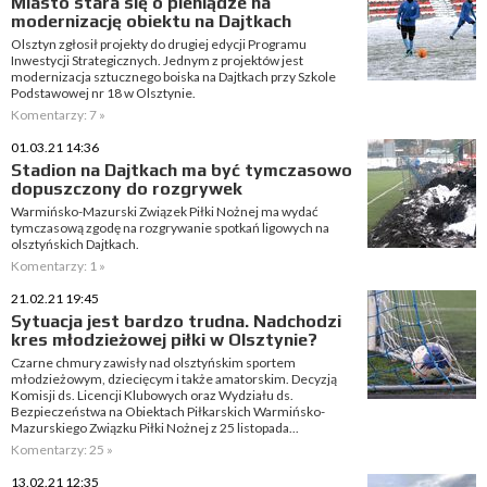
Miasto stara się o pieniądze na
modernizację obiektu na Dajtkach
Olsztyn zgłosił projekty do drugiej edycji Programu
Inwestycji Strategicznych. Jednym z projektów jest
modernizacja sztucznego boiska na Dajtkach przy Szkole
Podstawowej nr 18 w Olsztynie.
Komentarzy: 7 »
01.03.21 14:36
Stadion na Dajtkach ma być tymczasowo
dopuszczony do rozgrywek
Warmińsko-Mazurski Związek Piłki Nożnej ma wydać
tymczasową zgodę na rozgrywanie spotkań ligowych na
olsztyńskich Dajtkach.
Komentarzy: 1 »
21.02.21 19:45
Sytuacja jest bardzo trudna. Nadchodzi
kres młodzieżowej piłki w Olsztynie?
Czarne chmury zawisły nad olsztyńskim sportem
młodzieżowym, dziecięcym i także amatorskim. Decyzją
Komisji ds. Licencji Klubowych oraz Wydziału ds.
Bezpieczeństwa na Obiektach Piłkarskich Warmińsko-
Mazurskiego Związku Piłki Nożnej z 25 listopada...
Komentarzy: 25 »
13.02.21 12:35