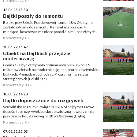
Komentarzy: 0 »
12.04.23 15:50
Dajtki poszły do remontu
Boisko przy Szkole Podstawowej numer 18 w Olsztynie
zostało oddane do remontu. Remont ma potrwać 4
miesiące i kosztować ma nieco ponad 3,4 miliona złotych.
Komentarzy: 0 »
30.05.22 15:47
Obiekt na Dajtkach przejdzie
modernizację
Gmina Olsztyn otrzymała dofinansowanie w kwocie 5
milionów złotych na modernizację stadionu na olsztyńskich
Dajtkach. Pieniądze pochodzą z Programu Inwestycji
Strategicznych (Polski Ład).
Komentarzy: 11 »
10.03.22 14:28
Dajtki dopuszczone do rozgrywek
Warmińsko-Mazurski Związek Piłki Nożnej tymczasowo
dopuścił do rozgrywek boisko ze sztuczną nawierzchnią
przy Szkole Podstawowej nr 18 w Olsztynie (Dajtki).
Komentarzy: 0 »
07.01.22 22:03