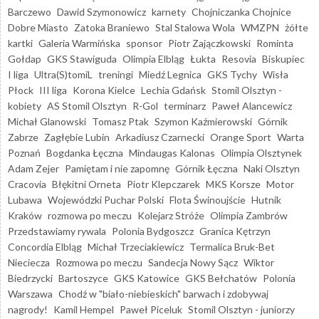
Barczewo
Dawid Szymonowicz
karnety
Chojniczanka Chojnice
Dobre Miasto
Zatoka Braniewo
Stal Stalowa Wola
WMZPN
żółte
kartki
Galeria Warmińska
sponsor
Piotr Zajączkowski
Rominta
Gołdap
GKS Stawiguda
Olimpia Elbląg
Łukta
Resovia
Biskupiec
I liga
Ultra(S)tomiL
treningi
Miedź Legnica
GKS Tychy
Wisła
Płock
III liga
Korona Kielce
Lechia Gdańsk
Stomil Olsztyn -
kobiety
AS Stomil Olsztyn
R-Gol
terminarz
Paweł Alancewicz
Michał Glanowski
Tomasz Ptak
Szymon Kaźmierowski
Górnik
Zabrze
Zagłębie Lubin
Arkadiusz Czarnecki
Orange Sport
Warta
Poznań
Bogdanka Łęczna
Mindaugas Kalonas
Olimpia Olsztynek
Adam Zejer
Pamiętam i nie zapomnę
Górnik Łęczna
Naki Olsztyn
Cracovia
Błękitni Orneta
Piotr Klepczarek
MKS Korsze
Motor
Lubawa
Wojewódzki Puchar Polski
Flota Świnoujście
Hutnik
Kraków
rozmowa po meczu
Kolejarz Stróże
Olimpia Zambrów
Przedstawiamy rywala
Polonia Bydgoszcz
Granica Kętrzyn
Concordia Elbląg
Michał Trzeciakiewicz
Termalica Bruk-Bet
Nieciecza
Rozmowa po meczu
Sandecja Nowy Sącz
Wiktor
Biedrzycki
Bartoszyce
GKS Katowice
GKS Bełchatów
Polonia
Warszawa
Chodź w "biało-niebieskich" barwach i zdobywaj
nagrody!
Kamil Hempel
Paweł Piceluk
Stomil Olsztyn - juniorzy