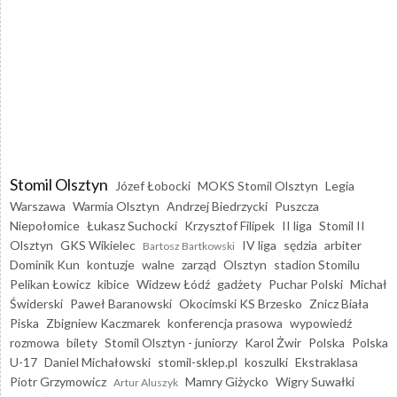
Stomil Olsztyn
Józef Łobocki
MOKS Stomil Olsztyn
Legia
Warszawa
Warmia Olsztyn
Andrzej Biedrzycki
Puszcza
Niepołomice
Łukasz Suchocki
Krzysztof Filipek
II liga
Stomil II
Olsztyn
GKS Wikielec
IV liga
sędzia
arbiter
Bartosz Bartkowski
Dominik Kun
kontuzje
walne
zarząd
Olsztyn
stadion Stomilu
Pelikan Łowicz
kibice
Widzew Łódź
gadżety
Puchar Polski
Michał
Świderski
Paweł Baranowski
Okocimski KS Brzesko
Znicz Biała
Piska
Zbigniew Kaczmarek
konferencja prasowa
wypowiedź
rozmowa
bilety
Stomil Olsztyn - juniorzy
Karol Żwir
Polska
Polska
U-17
Daniel Michałowski
stomil-sklep.pl
koszulki
Ekstraklasa
Piotr Grzymowicz
Mamry Giżycko
Wigry Suwałki
Artur Aluszyk