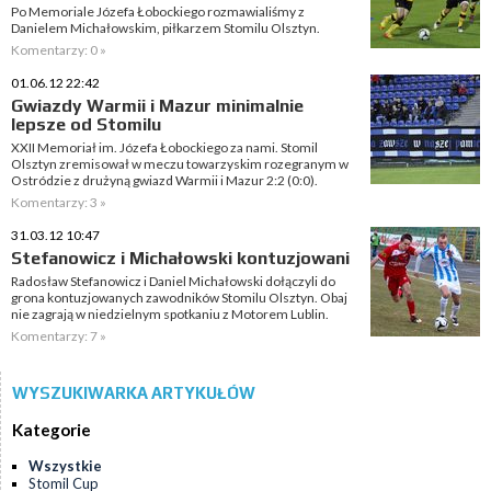
Po Memoriale Józefa Łobockiego rozmawialiśmy z
Danielem Michałowskim, piłkarzem Stomilu Olsztyn.
Komentarzy: 0 »
01.06.12 22:42
Gwiazdy Warmii i Mazur minimalnie
lepsze od Stomilu
XXII Memoriał im. Józefa Łobockiego za nami. Stomil
Olsztyn zremisował w meczu towarzyskim rozegranym w
Ostródzie z drużyną gwiazd Warmii i Mazur 2:2 (0:0).
Komentarzy: 3 »
31.03.12 10:47
Stefanowicz i Michałowski kontuzjowani
Radosław Stefanowicz i Daniel Michałowski dołączyli do
grona kontuzjowanych zawodników Stomilu Olsztyn. Obaj
nie zagrają w niedzielnym spotkaniu z Motorem Lublin.
Komentarzy: 7 »
WYSZUKIWARKA ARTYKUŁÓW
Kategorie
Wszystkie
Stomil Cup