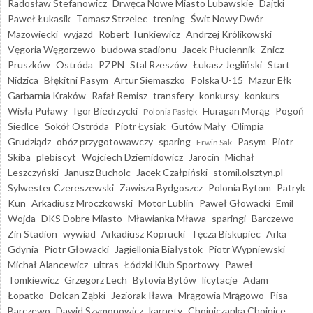
Radosław Stefanowicz
Drwęca Nowe Miasto Lubawskie
Dajtki
Paweł Łukasik
Tomasz Strzelec
trening
Świt Nowy Dwór
Mazowiecki
wyjazd
Robert Tunkiewicz
Andrzej Królikowski
Vęgoria Węgorzewo
budowa stadionu
Jacek Płuciennik
Znicz
Pruszków
Ostróda
PZPN
Stal Rzeszów
Łukasz Jegliński
Start
Nidzica
Błękitni Pasym
Artur Siemaszko
Polska U-15
Mazur Ełk
Garbarnia Kraków
Rafał Remisz
transfery
konkursy
konkurs
Wisła Puławy
Igor Biedrzycki
Huragan Morąg
Pogoń
Polonia Pasłęk
Siedlce
Sokół Ostróda
Piotr Łysiak
Gutów Mały
Olimpia
Grudziądz
obóz przygotowawczy
sparing
Pasym
Piotr
Erwin Sak
Skiba
plebiscyt
Wojciech Dziemidowicz
Jarocin
Michał
Leszczyński
Janusz Bucholc
Jacek Czałpiński
stomil.olsztyn.pl
Sylwester Czereszewski
Zawisza Bydgoszcz
Polonia Bytom
Patryk
Kun
Arkadiusz Mroczkowski
Motor Lublin
Paweł Głowacki
Emil
Wojda
DKS Dobre Miasto
Mławianka Mława
sparingi
Barczewo
Zin Stadion
wywiad
Arkadiusz Koprucki
Tęcza Biskupiec
Arka
Gdynia
Piotr Głowacki
Jagiellonia Białystok
Piotr Wypniewski
Michał Alancewicz
ultras
Łódzki Klub Sportowy
Paweł
Tomkiewicz
Grzegorz Lech
Bytovia Bytów
licytacje
Adam
Łopatko
Dolcan Ząbki
Jeziorak Iława
Mrągowia Mrągowo
Pisa
Barczewo
Dawid Szymonowicz
karnety
Chojniczanka Chojnice