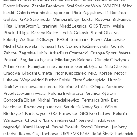
Dobre Miasto
Zatoka Braniewo
Stal Stalowa Wola
WMZPN
żółte
kartki
Galeria Warmińska
sponsor
Piotr Zajączkowski
Rominta
Gołdap
GKS Stawiguda
Olimpia Elbląg
Łukta
Resovia
Biskupiec
I liga
Ultra(S)tomiL
treningi
Miedź Legnica
GKS Tychy
Wisła
Płock
III liga
Korona Kielce
Lechia Gdańsk
Stomil Olsztyn -
kobiety
AS Stomil Olsztyn
R-Gol
terminarz
Paweł Alancewicz
Michał Glanowski
Tomasz Ptak
Szymon Kaźmierowski
Górnik
Zabrze
Zagłębie Lubin
Arkadiusz Czarnecki
Orange Sport
Warta
Poznań
Bogdanka Łęczna
Mindaugas Kalonas
Olimpia Olsztynek
Adam Zejer
Pamiętam i nie zapomnę
Górnik Łęczna
Naki Olsztyn
Cracovia
Błękitni Orneta
Piotr Klepczarek
MKS Korsze
Motor
Lubawa
Wojewódzki Puchar Polski
Flota Świnoujście
Hutnik
Kraków
rozmowa po meczu
Kolejarz Stróże
Olimpia Zambrów
Przedstawiamy rywala
Polonia Bydgoszcz
Granica Kętrzyn
Concordia Elbląg
Michał Trzeciakiewicz
Termalica Bruk-Bet
Nieciecza
Rozmowa po meczu
Sandecja Nowy Sącz
Wiktor
Biedrzycki
Bartoszyce
GKS Katowice
GKS Bełchatów
Polonia
Warszawa
Chodź w "biało-niebieskich" barwach i zdobywaj
nagrody!
Kamil Hempel
Paweł Piceluk
Stomil Olsztyn - juniorzy
młodsi
Raków Częstochowa
UKS SMS Łódź
Rafał Śledź
Radomiak