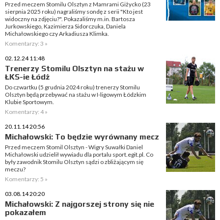
Przed meczem Stomilu Olsztyn z Mamrami Giżycko (23
sierpnia 2025 roku) nagraliśmy sondę z serii "Kto jest
widoczny na zdjęciu?". Pokazaliśmy m.in. Bartosza
Jurkowskiego, Kazimierza Sidorczuka, Daniela
Michałowskiego czy Arkadiusza Klimka.
Komentarzy: 3 »
02.12.24 11:48
Trenerzy Stomilu Olsztyn na stażu w
ŁKS-ie Łódź
Do czwartku (5 grudnia 2024 roku) trenerzy Stomilu
Olsztyn będą przebywać na stażu w I-ligowym Łódzkim
Klubie Sportowym.
Komentarzy: 4 »
20.11.14 20:56
Michałowski: To będzie wyrównany mecz
Przed meczem Stomil Olsztyn - Wigry Suwałki Daniel
Michałowski udzielił wywiadu dla portalu sport.egit.pl. Co
były zawodnik Stomilu Olsztyn sądzi o zbliżającym się
meczu?
Komentarzy: 5 »
03.08.14 20:20
Michałowski: Z najgorszej strony się nie
pokazałem