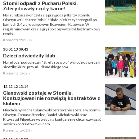
Stomil odpadł z Pucharu Polski.
Zdecydowały rzuty karne!
Na I rundzie zakończyła się przygoda piłkarzy Stomilu
Olsztyn w Pucharze Polski. "Biało-niebiescy" przegrali po
karnych 2:4 z drugoligowym Rozwojem Katowice. W
regulaminowym czasie gry i po dogrywce był bezbramkowy
remis.
Komentarzy: 33 »
30.01.13 09:43
Dzieci odwiedziły klub
Najmłodsi podopieczni "Strefy rozwoju" w środę odwiedzili
siedzibę klubu przy Al. Piłsudskiego 69A.
Komentarzy: 2 »
12.12.12 13:14
Glanowski zostaje w Stomilu.
Kontuzjowani nie rozwiążą kontraktów z
klubem
Niechciany Michał Glanowski ostatecznie zostaje w Stomilu
Olsztyn. Tomasz Strzelec, Daniel Michałowski oraz
Krzysztof Filipek ze względu na kontuzje nie chcą rozwiązać
swoich kontraktów z klubem.
Komentarzy: 14 »