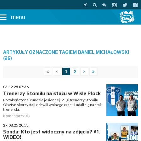
menu
ARTYKUŁY OZNACZONE TAGIEM DANIEL MICHAŁOWSKI
(26)
1
2
03.12.25 07:36
Trenerzy Stomilu na stażu w Wiśle Płock
Po zakończonej rundzie jesiennej IV ligi trenerzy Stomilu
Olsztyn skorzystali z chwili wolnego czasu i udali się na staż
trenerski.
Komentarzy: 6 »
27.08.25 20:53
Sonda: Kto jest widoczny na zdjęciu? #1.
WIDEO!