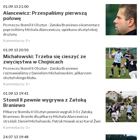
01.09.13 21:00
Alancewicz: Przespaliśmy pierwszą
połowę
Po meczu Stomil II Olsztyn - Zatoka Braniewo o komentarz
poprosiliśmy Michała Alancewicza, opiekuna olsztyńskiej
drużyny.
Komentarzy: 0 »
01.09.13 20:50
Michałowski: Trzeba się cieszyć ze
zwycięstwa w Chojnicach
Po meczu Stomil II Olsztyn - Zatoka Braniewo
rozmawialiśmy z Danielem Michałowskim, piłkarzem
olsztyńskiego klubu.
Komentarzy: 0 »
01.09.13 19:41
Stomil II pewnie wygrywa z Zatoką
Braniewo
Piłkarze Stomilu II Olsztyn pewnie wygrali 3:0 z Zatoką
Braniewo. Bramki dla piłkarzy Michała Alancewicza
strzelali: Daniel Michałowski, Patryk Nowak oraz Karol Żwir.
Komentarzy: 0 »
24.07.13 19:48