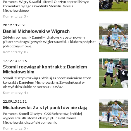
Po meczu Wigry Suwałki - Stomil Olsztyn poprosiliśmy o
komentarz byłego zawodnika Stomilu Daniela
Michałowskiego.
Komentarzy: 3 »
20.12.13 23:23
Daniel Michałowski w Wigrach
26-letni pomocnik Daniel Michałowski został nowym
piłkarzem drugoligowych Wigier Suwałki. Z klubem podpisał
półroczną umowę.
Komentarzy: 0 »
17.12.13 13:16
Stomil rozwiązał kontrakt z Danielem
Michałowskim
Stomil Olsztyn rozwiązał dzisiaj za porozumieniem stron
kontrakt z Danielem Michałowskim. Zawodnik grał w
olsztyńskim klubie od sezonu 2006/07.
Komentarzy: 4 »
22.09.13 21:31
Michałowski: Za styl punktów nie dają
Po meczu Stomil Olsztyn - GKS Bełchatów, krótkiej
wypowiedzi dla stomil.olsztyn.pl udzielił Daniel
Michałowski, olsztyński pomocnik.
Komentarzy: 5 »