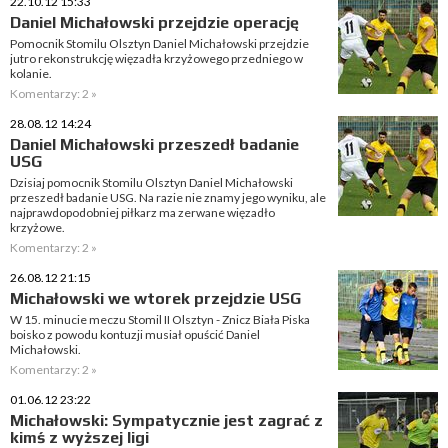
22.10.12 15:33
Daniel Michałowski przejdzie operację
Pomocnik Stomilu Olsztyn Daniel Michałowski przejdzie
jutro rekonstrukcję więzadła krzyżowego przedniego w
kolanie.
Komentarzy: 2 »
28.08.12 14:24
Daniel Michałowski przeszedł badanie
USG
Dzisiaj pomocnik Stomilu Olsztyn Daniel Michałowski
przeszedł badanie USG. Na razie nie znamy jego wyniku, ale
najprawdopodobniej piłkarz ma zerwane więzadło
krzyżowe.
Komentarzy: 2 »
26.08.12 21:15
Michałowski we wtorek przejdzie USG
W 15. minucie meczu Stomil II Olsztyn - Znicz Biała Piska
boisko z powodu kontuzji musiał opuścić Daniel
Michałowski.
Komentarzy: 2 »
01.06.12 23:22
Michałowski: Sympatycznie jest zagrać z
kimś z wyższej ligi