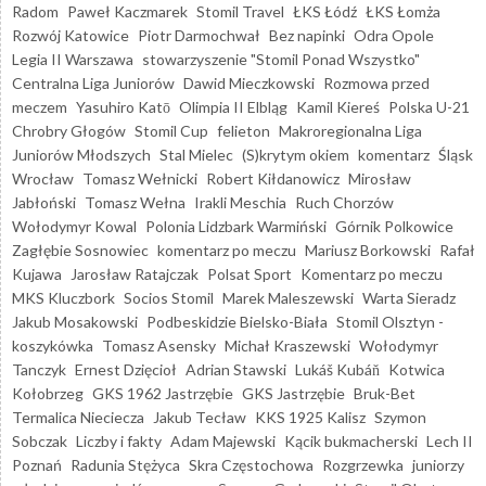
Radom
Paweł Kaczmarek
Stomil Travel
ŁKS Łódź
ŁKS Łomża
Rozwój Katowice
Piotr Darmochwał
Bez napinki
Odra Opole
Legia II Warszawa
stowarzyszenie "Stomil Ponad Wszystko"
Centralna Liga Juniorów
Dawid Mieczkowski
Rozmowa przed
meczem
Yasuhiro Katō
Olimpia II Elbląg
Kamil Kiereś
Polska U-21
Chrobry Głogów
Stomil Cup
felieton
Makroregionalna Liga
Juniorów Młodszych
Stal Mielec
(S)krytym okiem
komentarz
Śląsk
Wrocław
Tomasz Wełnicki
Robert Kiłdanowicz
Mirosław
Jabłoński
Tomasz Wełna
Irakli Meschia
Ruch Chorzów
Wołodymyr Kowal
Polonia Lidzbark Warmiński
Górnik Polkowice
Zagłębie Sosnowiec
komentarz po meczu
Mariusz Borkowski
Rafał
Kujawa
Jarosław Ratajczak
Polsat Sport
Komentarz po meczu
MKS Kluczbork
Socios Stomil
Marek Maleszewski
Warta Sieradz
Jakub Mosakowski
Podbeskidzie Bielsko-Biała
Stomil Olsztyn -
koszykówka
Tomasz Asensky
Michał Kraszewski
Wołodymyr
Tanczyk
Ernest Dzięcioł
Adrian Stawski
Lukáš Kubáň
Kotwica
Kołobrzeg
GKS 1962 Jastrzębie
GKS Jastrzębie
Bruk-Bet
Termalica Nieciecza
Jakub Tecław
KKS 1925 Kalisz
Szymon
Sobczak
Liczby i fakty
Adam Majewski
Kącik bukmacherski
Lech II
Poznań
Radunia Stężyca
Skra Częstochowa
Rozgrzewka
juniorzy