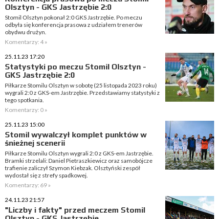
Olsztyn - GKS Jastrzębie 2:0
Stomil Olsztyn pokonał 2:0 GKS Jastrzębie. Po meczu
odbyła się konferencja prasowa z udziałem trenerów
obydwu drużyn.
Komentarzy: 4 »
25.11.23 17:20
Statystyki po meczu Stomil Olsztyn -
GKS Jastrzębie 2:0
Piłkarze Stomilu Olsztyn w sobotę (25 listopada 2023 roku)
wygrali 2:0 z GKS-em Jastrzębie. Przedstawiamy statystyki z
tego spotkania.
Komentarzy: 0 »
25.11.23 15:00
Stomil wywalczył komplet punktów w
śnieżnej scenerii
Piłkarze Stomilu Olsztyn wygrali 2:0 z GKS-em Jastrzębie.
Bramki strzelali: Daniel Pietraszkiewicz oraz samobójcze
trafienie zaliczył Szymon Kiebzak. Olsztyński zespół
wydostał się z strefy spadkowej.
Komentarzy: 69 »
24.11.23 21:57
"Liczby i fakty" przed meczem Stomil
Olsztyn - GKS Jastrzębie