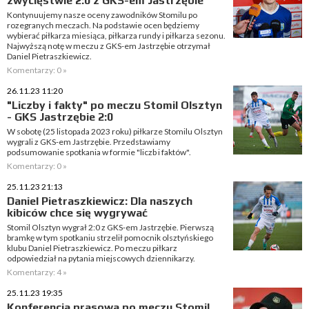
zwycięstwie 2:0 z GKS-em Jastrzębie
Kontynuujemy nasze oceny zawodników Stomilu po
rozegranych meczach. Na podstawie ocen będziemy
wybierać piłkarza miesiąca, piłkarza rundy i piłkarza sezonu.
Najwyższą notę w meczu z GKS-em Jastrzębie otrzymał
Daniel Pietraszkiewicz.
Komentarzy: 0 »
26.11.23 11:20
"Liczby i fakty" po meczu Stomil Olsztyn
- GKS Jastrzębie 2:0
W sobotę (25 listopada 2023 roku) piłkarze Stomilu Olsztyn
wygrali z GKS-em Jastrzębie. Przedstawiamy
podsumowanie spotkania w formie "liczb i faktów".
Komentarzy: 0 »
25.11.23 21:13
Daniel Pietraszkiewicz: Dla naszych
kibiców chce się wygrywać
Stomil Olsztyn wygrał 2:0 z GKS-em Jastrzębie. Pierwszą
bramkę w tym spotkaniu strzelił pomocnik olsztyńskiego
klubu Daniel Pietraszkiewicz. Po meczu piłkarz
odpowiedział na pytania miejscowych dziennikarzy.
Komentarzy: 4 »
25.11.23 19:35
Konferencja prasowa po meczu Stomil