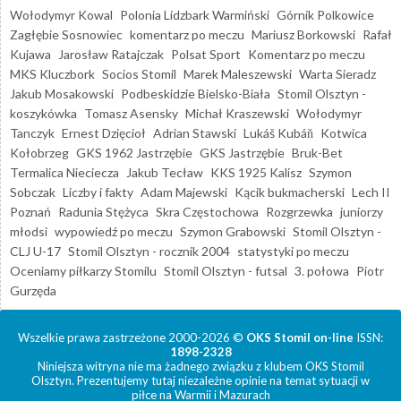
Wołodymyr Kowal
Polonia Lidzbark Warmiński
Górnik Polkowice
Zagłębie Sosnowiec
komentarz po meczu
Mariusz Borkowski
Rafał
Kujawa
Jarosław Ratajczak
Polsat Sport
Komentarz po meczu
MKS Kluczbork
Socios Stomil
Marek Maleszewski
Warta Sieradz
Jakub Mosakowski
Podbeskidzie Bielsko-Biała
Stomil Olsztyn -
koszykówka
Tomasz Asensky
Michał Kraszewski
Wołodymyr
Tanczyk
Ernest Dzięcioł
Adrian Stawski
Lukáš Kubáň
Kotwica
Kołobrzeg
GKS 1962 Jastrzębie
GKS Jastrzębie
Bruk-Bet
Termalica Nieciecza
Jakub Tecław
KKS 1925 Kalisz
Szymon
Sobczak
Liczby i fakty
Adam Majewski
Kącik bukmacherski
Lech II
Poznań
Radunia Stężyca
Skra Częstochowa
Rozgrzewka
juniorzy
młodsi
wypowiedź po meczu
Szymon Grabowski
Stomil Olsztyn -
CLJ U-17
Stomil Olsztyn - rocznik 2004
statystyki po meczu
Oceniamy piłkarzy Stomilu
Stomil Olsztyn - futsal
3. połowa
Piotr
Gurzęda
Wszelkie prawa zastrzeżone 2000-2026 ©
OKS Stomil on-line
ISSN:
1898-2328
Niniejsza witryna nie ma żadnego związku z klubem OKS Stomil
Olsztyn. Prezentujemy tutaj niezależne opinie na temat sytuacji w
piłce na Warmii i Mazurach