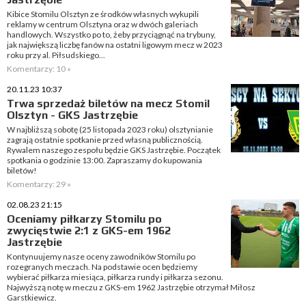
Kibice Stomilu Olsztyn ze środków własnych wykupili
reklamy w centrum Olsztyna oraz w dwóch galeriach
handlowych. Wszystko po to, żeby przyciągnąć na trybuny,
jak największą liczbę fanów na ostatni ligowym mecz w 2023
roku przy al. Piłsudskiego...
Komentarzy: 10 »
20.11.23 10:37
Trwa sprzedaż biletów na mecz Stomil
Olsztyn - GKS Jastrzębie
W najbliższą sobotę (25 listopada 2023 roku) olsztynianie
zagrają ostatnie spotkanie przed własną publicznością.
Rywalem naszego zespołu będzie GKS Jastrzębie. Początek
spotkania o godzinie 13:00. Zapraszamy do kupowania
biletów!
Komentarzy: 29 »
02.08.23 21:15
Oceniamy piłkarzy Stomilu po
zwycięstwie 2:1 z GKS-em 1962
Jastrzębie
Kontynuujemy nasze oceny zawodników Stomilu po
rozegranych meczach. Na podstawie ocen będziemy
wybierać piłkarza miesiąca, piłkarza rundy i piłkarza sezonu.
Najwyższą notę w meczu z GKS-em 1962 Jastrzębie otrzymał Miłosz
Garstkiewicz.