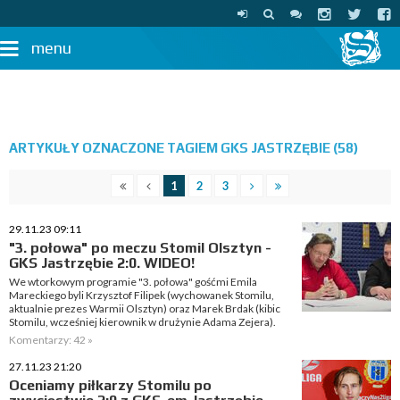
menu
ARTYKUŁY OZNACZONE TAGIEM GKS JASTRZĘBIE (58)
1
2
3
29.11.23 09:11
"3. połowa" po meczu Stomil Olsztyn -
GKS Jastrzębie 2:0. WIDEO!
We wtorkowym programie "3. połowa" gośćmi Emila
Mareckiego byli Krzysztof Filipek (wychowanek Stomilu,
aktualnie prezes Warmii Olsztyn) oraz Marek Brdak (kibic
Stomilu, wcześniej kierownik w drużynie Adama Zejera).
Komentarzy: 42 »
27.11.23 21:20
Oceniamy piłkarzy Stomilu po