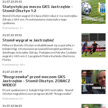
31.07.23 20:15
Statystyki po meczu GKS Jastrzębie -
Stomil Olsztyn 1:2
Stomil Olsztyn wygrał (31 lipca 2023 roku) 2:1 w Jastrzębiu-
Zdroju z GKS-em. Przedstawiamy statystyki z tego
spotkania.
Komentarzy: 1 »
31.07.23 19:52
Stomil wygrał w Jastrzębiu!
Piłkarze Stomilu Olsztyn zrehabilitowali się za porażkę z I
kolejki II ligi. Olsztynianie przywieźli komplet punktów z
dalekiego Jastrzębia-Zdroju. Podopieczni Patryka Czubaka
wygrali z GKS-em 2:1 po golach Piotra Kurbiela i Bartosza
Florka.
Komentarzy: 64 »
31.07.23 09:19
"Rozgrzewka" przed meczem GKS
Jastrzębie - Stomil Olsztyn. ZOBACZ
WIDEO!
Przed spotkaniem 2. kolejki II ligi GKS Jastrzębie - Stomil
Olsztyn nagraliśmy nasz program #LIVE "Rozgrzewka".
Komentarzy: 0 »
31.07.23 06:35