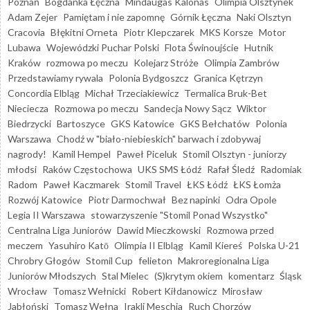
Poznań
Bogdanka Łęczna
Mindaugas Kalonas
Olimpia Olsztynek
Adam Zejer
Pamiętam i nie zapomnę
Górnik Łęczna
Naki Olsztyn
Cracovia
Błękitni Orneta
Piotr Klepczarek
MKS Korsze
Motor
Lubawa
Wojewódzki Puchar Polski
Flota Świnoujście
Hutnik
Kraków
rozmowa po meczu
Kolejarz Stróże
Olimpia Zambrów
Przedstawiamy rywala
Polonia Bydgoszcz
Granica Kętrzyn
Concordia Elbląg
Michał Trzeciakiewicz
Termalica Bruk-Bet
Nieciecza
Rozmowa po meczu
Sandecja Nowy Sącz
Wiktor
Biedrzycki
Bartoszyce
GKS Katowice
GKS Bełchatów
Polonia
Warszawa
Chodź w "biało-niebieskich" barwach i zdobywaj
nagrody!
Kamil Hempel
Paweł Piceluk
Stomil Olsztyn - juniorzy
młodsi
Raków Częstochowa
UKS SMS Łódź
Rafał Śledź
Radomiak
Radom
Paweł Kaczmarek
Stomil Travel
ŁKS Łódź
ŁKS Łomża
Rozwój Katowice
Piotr Darmochwał
Bez napinki
Odra Opole
Legia II Warszawa
stowarzyszenie "Stomil Ponad Wszystko"
Centralna Liga Juniorów
Dawid Mieczkowski
Rozmowa przed
meczem
Yasuhiro Katō
Olimpia II Elbląg
Kamil Kiereś
Polska U-21
Chrobry Głogów
Stomil Cup
felieton
Makroregionalna Liga
Juniorów Młodszych
Stal Mielec
(S)krytym okiem
komentarz
Śląsk
Wrocław
Tomasz Wełnicki
Robert Kiłdanowicz
Mirosław
Jabłoński
Tomasz Wełna
Irakli Meschia
Ruch Chorzów