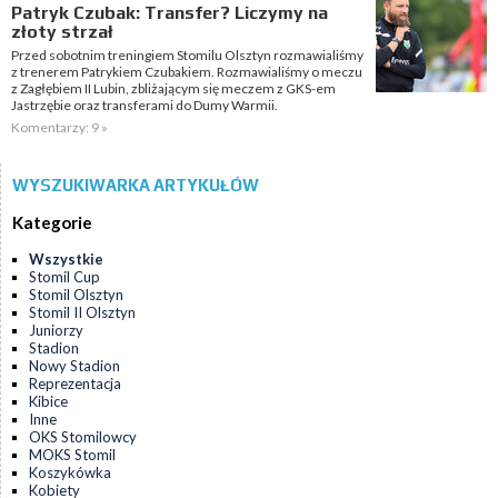
Patryk Czubak: Transfer? Liczymy na
złoty strzał
Przed sobotnim treningiem Stomilu Olsztyn rozmawialiśmy
z trenerem Patrykiem Czubakiem. Rozmawialiśmy o meczu
z Zagłębiem II Lubin, zbliżającym się meczem z GKS-em
Jastrzębie oraz transferami do Dumy Warmii.
Komentarzy: 9 »
WYSZUKIWARKA ARTYKUŁÓW
Kategorie
Wszystkie
Stomil Cup
Stomil Olsztyn
Stomil II Olsztyn
Juniorzy
Stadion
Nowy Stadion
Reprezentacja
Kibice
Inne
OKS Stomilowcy
MOKS Stomil
Koszykówka
Kobiety