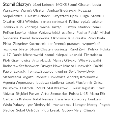
Stomil Olsztyn
Józef Łobocki
MOKS Stomil Olsztyn
Legia
Warszawa
Warmia Olsztyn
Andrzej Biedrzycki
Puszcza
Niepołomice
Łukasz Suchocki
Krzysztof Filipek
II liga
Stomil II
Olsztyn
GKS Wikielec
IV liga
sędzia
arbiter
Bartosz Bartkowski
Dominik Kun
kontuzje
walne
zarząd
Olsztyn
stadion Stomilu
Pelikan Łowicz
kibice
Widzew Łódź
gadżety
Puchar Polski
Michał
Świderski
Paweł Baranowski
Okocimski KS Brzesko
Znicz Biała
Piska
Zbigniew Kaczmarek
konferencja prasowa
wypowiedź
rozmowa
bilety
Stomil Olsztyn - juniorzy
Karol Żwir
Polska
Polska
U-17
Daniel Michałowski
stomil-sklep.pl
koszulki
Ekstraklasa
Piotr Grzymowicz
Mamry Giżycko
Wigry Suwałki
Artur Aluszyk
Radosław Stefanowicz
Drwęca Nowe Miasto Lubawskie
Dajtki
Paweł Łukasik
Tomasz Strzelec
trening
Świt Nowy Dwór
Mazowiecki
wyjazd
Robert Tunkiewicz
Andrzej Królikowski
Vęgoria Węgorzewo
budowa stadionu
Jacek Płuciennik
Znicz
Pruszków
Ostróda
PZPN
Stal Rzeszów
Łukasz Jegliński
Start
Nidzica
Błękitni Pasym
Artur Siemaszko
Polska U-15
Mazur Ełk
Garbarnia Kraków
Rafał Remisz
transfery
konkursy
konkurs
Wisła Puławy
Igor Biedrzycki
Huragan Morąg
Pogoń
Polonia Pasłęk
Siedlce
Sokół Ostróda
Piotr Łysiak
Gutów Mały
Olimpia