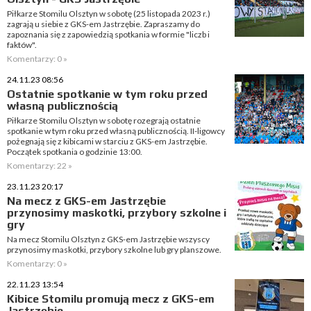
Piłkarze Stomilu Olsztyn w sobotę (25 listopada 2023 r.)
zagrają u siebie z GKS-em Jastrzębie. Zapraszamy do
zapoznania się z zapowiedzią spotkania w formie "liczb i
faktów".
Komentarzy: 0 »
24.11.23 08:56
Ostatnie spotkanie w tym roku przed
własną publicznością
Piłkarze Stomilu Olsztyn w sobotę rozegrają ostatnie
spotkanie w tym roku przed własną publicznością. II-ligowcy
pożegnają się z kibicami w starciu z GKS-em Jastrzębie.
Początek spotkania o godzinie 13:00.
Komentarzy: 22 »
23.11.23 20:17
Na mecz z GKS-em Jastrzębie
przynosimy maskotki, przybory szkolne i
gry
Na mecz Stomilu Olsztyn z GKS-em Jastrzębie wszyscy
przynosimy maskotki, przybory szkolne lub gry planszowe.
Komentarzy: 0 »
22.11.23 13:54
Kibice Stomilu promują mecz z GKS-em
Jastrzębie