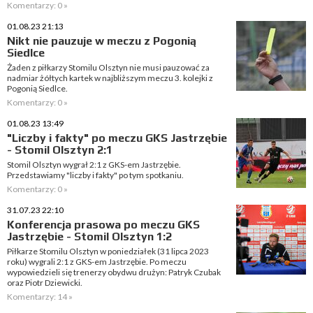
Komentarzy: 0 »
01.08.23 21:13
Nikt nie pauzuje w meczu z Pogonią
Siedlce
Żaden z piłkarzy Stomilu Olsztyn nie musi pauzować za
nadmiar żółtych kartek w najbliższym meczu 3. kolejki z
Pogonią Siedlce.
Komentarzy: 0 »
01.08.23 13:49
"Liczby i fakty" po meczu GKS Jastrzębie
- Stomil Olsztyn 2:1
Stomil Olsztyn wygrał 2:1 z GKS-em Jastrzębie.
Przedstawiamy "liczby i fakty" po tym spotkaniu.
Komentarzy: 0 »
31.07.23 22:10
Konferencja prasowa po meczu GKS
Jastrzębie - Stomil Olsztyn 1:2
Piłkarze Stomilu Olsztyn w poniedziałek (31 lipca 2023
roku) wygrali 2:1 z GKS-em Jastrzębie. Po meczu
wypowiedzieli się trenerzy obydwu drużyn: Patryk Czubak
oraz Piotr Dziewicki.
Komentarzy: 14 »