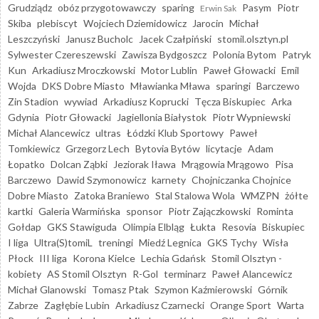
Grudziądz
obóz przygotowawczy
sparing
Pasym
Piotr
Erwin Sak
Skiba
plebiscyt
Wojciech Dziemidowicz
Jarocin
Michał
Leszczyński
Janusz Bucholc
Jacek Czałpiński
stomil.olsztyn.pl
Sylwester Czereszewski
Zawisza Bydgoszcz
Polonia Bytom
Patryk
Kun
Arkadiusz Mroczkowski
Motor Lublin
Paweł Głowacki
Emil
Wojda
DKS Dobre Miasto
Mławianka Mława
sparingi
Barczewo
Zin Stadion
wywiad
Arkadiusz Koprucki
Tęcza Biskupiec
Arka
Gdynia
Piotr Głowacki
Jagiellonia Białystok
Piotr Wypniewski
Michał Alancewicz
ultras
Łódzki Klub Sportowy
Paweł
Tomkiewicz
Grzegorz Lech
Bytovia Bytów
licytacje
Adam
Łopatko
Dolcan Ząbki
Jeziorak Iława
Mrągowia Mrągowo
Pisa
Barczewo
Dawid Szymonowicz
karnety
Chojniczanka Chojnice
Dobre Miasto
Zatoka Braniewo
Stal Stalowa Wola
WMZPN
żółte
kartki
Galeria Warmińska
sponsor
Piotr Zajączkowski
Rominta
Gołdap
GKS Stawiguda
Olimpia Elbląg
Łukta
Resovia
Biskupiec
I liga
Ultra(S)tomiL
treningi
Miedź Legnica
GKS Tychy
Wisła
Płock
III liga
Korona Kielce
Lechia Gdańsk
Stomil Olsztyn -
kobiety
AS Stomil Olsztyn
R-Gol
terminarz
Paweł Alancewicz
Michał Glanowski
Tomasz Ptak
Szymon Kaźmierowski
Górnik
Zabrze
Zagłębie Lubin
Arkadiusz Czarnecki
Orange Sport
Warta