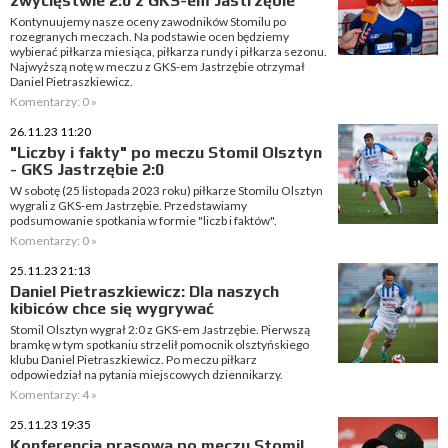
zwycięstwie 2:0 z GKS-em Jastrzębie
Kontynuujemy nasze oceny zawodników Stomilu po
rozegranych meczach. Na podstawie ocen będziemy
wybierać piłkarza miesiąca, piłkarza rundy i piłkarza sezonu.
Najwyższą notę w meczu z GKS-em Jastrzębie otrzymał
Daniel Pietraszkiewicz.
Komentarzy: 0 »
26.11.23 11:20
"Liczby i fakty" po meczu Stomil Olsztyn
- GKS Jastrzębie 2:0
W sobotę (25 listopada 2023 roku) piłkarze Stomilu Olsztyn
wygrali z GKS-em Jastrzębie. Przedstawiamy
podsumowanie spotkania w formie "liczb i faktów".
Komentarzy: 0 »
25.11.23 21:13
Daniel Pietraszkiewicz: Dla naszych
kibiców chce się wygrywać
Stomil Olsztyn wygrał 2:0 z GKS-em Jastrzębie. Pierwszą
bramkę w tym spotkaniu strzelił pomocnik olsztyńskiego
klubu Daniel Pietraszkiewicz. Po meczu piłkarz
odpowiedział na pytania miejscowych dziennikarzy.
Komentarzy: 4 »
25.11.23 19:35
Konferencja prasowa po meczu Stomil