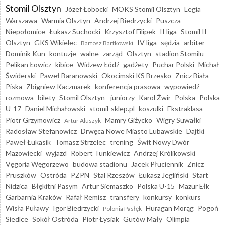
Stomil Olsztyn
Józef Łobocki
MOKS Stomil Olsztyn
Legia
Warszawa
Warmia Olsztyn
Andrzej Biedrzycki
Puszcza
Niepołomice
Łukasz Suchocki
Krzysztof Filipek
II liga
Stomil II
Olsztyn
GKS Wikielec
IV liga
sędzia
arbiter
Bartosz Bartkowski
Dominik Kun
kontuzje
walne
zarząd
Olsztyn
stadion Stomilu
Pelikan Łowicz
kibice
Widzew Łódź
gadżety
Puchar Polski
Michał
Świderski
Paweł Baranowski
Okocimski KS Brzesko
Znicz Biała
Piska
Zbigniew Kaczmarek
konferencja prasowa
wypowiedź
rozmowa
bilety
Stomil Olsztyn - juniorzy
Karol Żwir
Polska
Polska
U-17
Daniel Michałowski
stomil-sklep.pl
koszulki
Ekstraklasa
Piotr Grzymowicz
Mamry Giżycko
Wigry Suwałki
Artur Aluszyk
Radosław Stefanowicz
Drwęca Nowe Miasto Lubawskie
Dajtki
Paweł Łukasik
Tomasz Strzelec
trening
Świt Nowy Dwór
Mazowiecki
wyjazd
Robert Tunkiewicz
Andrzej Królikowski
Vęgoria Węgorzewo
budowa stadionu
Jacek Płuciennik
Znicz
Pruszków
Ostróda
PZPN
Stal Rzeszów
Łukasz Jegliński
Start
Nidzica
Błękitni Pasym
Artur Siemaszko
Polska U-15
Mazur Ełk
Garbarnia Kraków
Rafał Remisz
transfery
konkursy
konkurs
Wisła Puławy
Igor Biedrzycki
Huragan Morąg
Pogoń
Polonia Pasłęk
Siedlce
Sokół Ostróda
Piotr Łysiak
Gutów Mały
Olimpia