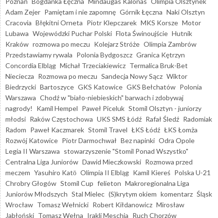
Poznań
Bogdanka Łęczna
Mindaugas Kalonas
Olimpia Olsztynek
Adam Zejer
Pamiętam i nie zapomnę
Górnik Łęczna
Naki Olsztyn
Cracovia
Błękitni Orneta
Piotr Klepczarek
MKS Korsze
Motor
Lubawa
Wojewódzki Puchar Polski
Flota Świnoujście
Hutnik
Kraków
rozmowa po meczu
Kolejarz Stróże
Olimpia Zambrów
Przedstawiamy rywala
Polonia Bydgoszcz
Granica Kętrzyn
Concordia Elbląg
Michał Trzeciakiewicz
Termalica Bruk-Bet
Nieciecza
Rozmowa po meczu
Sandecja Nowy Sącz
Wiktor
Biedrzycki
Bartoszyce
GKS Katowice
GKS Bełchatów
Polonia
Warszawa
Chodź w "biało-niebieskich" barwach i zdobywaj
nagrody!
Kamil Hempel
Paweł Piceluk
Stomil Olsztyn - juniorzy
młodsi
Raków Częstochowa
UKS SMS Łódź
Rafał Śledź
Radomiak
Radom
Paweł Kaczmarek
Stomil Travel
ŁKS Łódź
ŁKS Łomża
Rozwój Katowice
Piotr Darmochwał
Bez napinki
Odra Opole
Legia II Warszawa
stowarzyszenie "Stomil Ponad Wszystko"
Centralna Liga Juniorów
Dawid Mieczkowski
Rozmowa przed
meczem
Yasuhiro Katō
Olimpia II Elbląg
Kamil Kiereś
Polska U-21
Chrobry Głogów
Stomil Cup
felieton
Makroregionalna Liga
Juniorów Młodszych
Stal Mielec
(S)krytym okiem
komentarz
Śląsk
Wrocław
Tomasz Wełnicki
Robert Kiłdanowicz
Mirosław
Jabłoński
Tomasz Wełna
Irakli Meschia
Ruch Chorzów