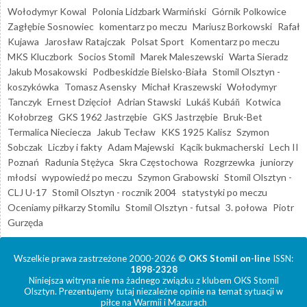
Wołodymyr Kowal
Polonia Lidzbark Warmiński
Górnik Polkowice
Zagłębie Sosnowiec
komentarz po meczu
Mariusz Borkowski
Rafał
Kujawa
Jarosław Ratajczak
Polsat Sport
Komentarz po meczu
MKS Kluczbork
Socios Stomil
Marek Maleszewski
Warta Sieradz
Jakub Mosakowski
Podbeskidzie Bielsko-Biała
Stomil Olsztyn -
koszykówka
Tomasz Asensky
Michał Kraszewski
Wołodymyr
Tanczyk
Ernest Dzięcioł
Adrian Stawski
Lukáš Kubáň
Kotwica
Kołobrzeg
GKS 1962 Jastrzębie
GKS Jastrzębie
Bruk-Bet
Termalica Nieciecza
Jakub Tecław
KKS 1925 Kalisz
Szymon
Sobczak
Liczby i fakty
Adam Majewski
Kącik bukmacherski
Lech II
Poznań
Radunia Stężyca
Skra Częstochowa
Rozgrzewka
juniorzy
młodsi
wypowiedź po meczu
Szymon Grabowski
Stomil Olsztyn -
CLJ U-17
Stomil Olsztyn - rocznik 2004
statystyki po meczu
Oceniamy piłkarzy Stomilu
Stomil Olsztyn - futsal
3. połowa
Piotr
Gurzęda
Wszelkie prawa zastrzeżone 2000-2026 ©
OKS Stomil on-line
ISSN:
1898-2328
Niniejsza witryna nie ma żadnego związku z klubem OKS Stomil
Olsztyn. Prezentujemy tutaj niezależne opinie na temat sytuacji w
piłce na Warmii i Mazurach