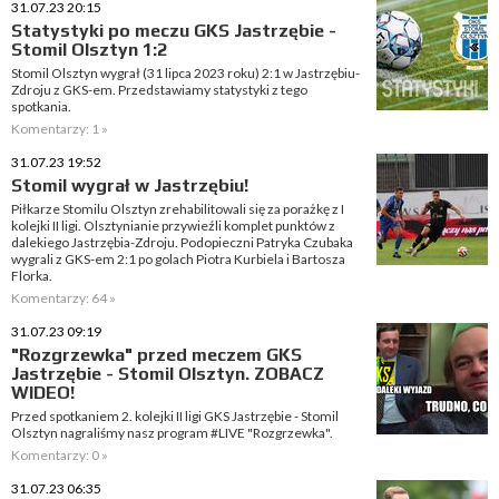
31.07.23 20:15
Statystyki po meczu GKS Jastrzębie -
Stomil Olsztyn 1:2
Stomil Olsztyn wygrał (31 lipca 2023 roku) 2:1 w Jastrzębiu-
Zdroju z GKS-em. Przedstawiamy statystyki z tego
spotkania.
Komentarzy: 1 »
31.07.23 19:52
Stomil wygrał w Jastrzębiu!
Piłkarze Stomilu Olsztyn zrehabilitowali się za porażkę z I
kolejki II ligi. Olsztynianie przywieźli komplet punktów z
dalekiego Jastrzębia-Zdroju. Podopieczni Patryka Czubaka
wygrali z GKS-em 2:1 po golach Piotra Kurbiela i Bartosza
Florka.
Komentarzy: 64 »
31.07.23 09:19
"Rozgrzewka" przed meczem GKS
Jastrzębie - Stomil Olsztyn. ZOBACZ
WIDEO!
Przed spotkaniem 2. kolejki II ligi GKS Jastrzębie - Stomil
Olsztyn nagraliśmy nasz program #LIVE "Rozgrzewka".
Komentarzy: 0 »
31.07.23 06:35