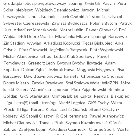
Grudziądz
obóz przygotowawczy
sparing
Pasym
Piotr
Erwin Sak
Skiba
plebiscyt
Wojciech Dziemidowicz
Jarocin
Michał
Leszczyński
Janusz Bucholc
Jacek Czałpiński
stomil.olsztyn.pl
Sylwester Czereszewski
Zawisza Bydgoszcz
Polonia Bytom
Patryk
Kun
Arkadiusz Mroczkowski
Motor Lublin
Paweł Głowacki
Emil
Wojda
DKS Dobre Miasto
Mławianka Mława
sparingi
Barczewo
Zin Stadion
wywiad
Arkadiusz Koprucki
Tęcza Biskupiec
Arka
Gdynia
Piotr Głowacki
Jagiellonia Białystok
Piotr Wypniewski
Michał Alancewicz
ultras
Łódzki Klub Sportowy
Paweł
Tomkiewicz
Grzegorz Lech
Bytovia Bytów
licytacje
Adam
Łopatko
Dolcan Ząbki
Jeziorak Iława
Mrągowia Mrągowo
Pisa
Barczewo
Dawid Szymonowicz
karnety
Chojniczanka Chojnice
Dobre Miasto
Zatoka Braniewo
Stal Stalowa Wola
WMZPN
żółte
kartki
Galeria Warmińska
sponsor
Piotr Zajączkowski
Rominta
Gołdap
GKS Stawiguda
Olimpia Elbląg
Łukta
Resovia
Biskupiec
I liga
Ultra(S)tomiL
treningi
Miedź Legnica
GKS Tychy
Wisła
Płock
III liga
Korona Kielce
Lechia Gdańsk
Stomil Olsztyn -
kobiety
AS Stomil Olsztyn
R-Gol
terminarz
Paweł Alancewicz
Michał Glanowski
Tomasz Ptak
Szymon Kaźmierowski
Górnik
Zabrze
Zagłębie Lubin
Arkadiusz Czarnecki
Orange Sport
Warta