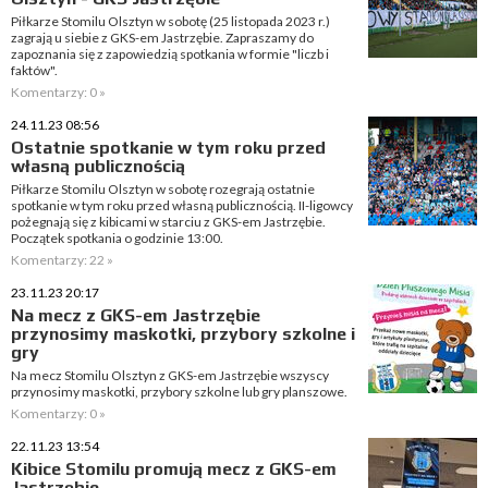
Piłkarze Stomilu Olsztyn w sobotę (25 listopada 2023 r.)
zagrają u siebie z GKS-em Jastrzębie. Zapraszamy do
zapoznania się z zapowiedzią spotkania w formie "liczb i
faktów".
Komentarzy: 0 »
24.11.23 08:56
Ostatnie spotkanie w tym roku przed
własną publicznością
Piłkarze Stomilu Olsztyn w sobotę rozegrają ostatnie
spotkanie w tym roku przed własną publicznością. II-ligowcy
pożegnają się z kibicami w starciu z GKS-em Jastrzębie.
Początek spotkania o godzinie 13:00.
Komentarzy: 22 »
23.11.23 20:17
Na mecz z GKS-em Jastrzębie
przynosimy maskotki, przybory szkolne i
gry
Na mecz Stomilu Olsztyn z GKS-em Jastrzębie wszyscy
przynosimy maskotki, przybory szkolne lub gry planszowe.
Komentarzy: 0 »
22.11.23 13:54
Kibice Stomilu promują mecz z GKS-em
Jastrzębie