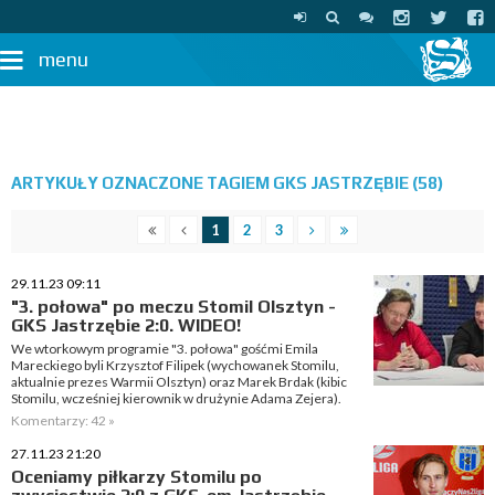
menu
ARTYKUŁY OZNACZONE TAGIEM GKS JASTRZĘBIE (58)
1
2
3
29.11.23 09:11
"3. połowa" po meczu Stomil Olsztyn -
GKS Jastrzębie 2:0. WIDEO!
We wtorkowym programie "3. połowa" gośćmi Emila
Mareckiego byli Krzysztof Filipek (wychowanek Stomilu,
aktualnie prezes Warmii Olsztyn) oraz Marek Brdak (kibic
Stomilu, wcześniej kierownik w drużynie Adama Zejera).
Komentarzy: 42 »
27.11.23 21:20
Oceniamy piłkarzy Stomilu po