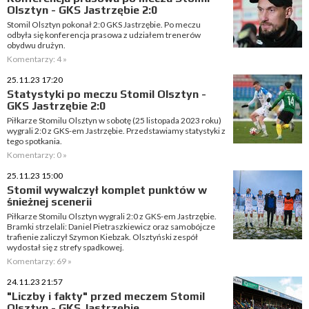
Olsztyn - GKS Jastrzębie 2:0
Stomil Olsztyn pokonał 2:0 GKS Jastrzębie. Po meczu
odbyła się konferencja prasowa z udziałem trenerów
obydwu drużyn.
Komentarzy: 4 »
25.11.23 17:20
Statystyki po meczu Stomil Olsztyn -
GKS Jastrzębie 2:0
Piłkarze Stomilu Olsztyn w sobotę (25 listopada 2023 roku)
wygrali 2:0 z GKS-em Jastrzębie. Przedstawiamy statystyki z
tego spotkania.
Komentarzy: 0 »
25.11.23 15:00
Stomil wywalczył komplet punktów w
śnieżnej scenerii
Piłkarze Stomilu Olsztyn wygrali 2:0 z GKS-em Jastrzębie.
Bramki strzelali: Daniel Pietraszkiewicz oraz samobójcze
trafienie zaliczył Szymon Kiebzak. Olsztyński zespół
wydostał się z strefy spadkowej.
Komentarzy: 69 »
24.11.23 21:57
"Liczby i fakty" przed meczem Stomil
Olsztyn - GKS Jastrzębie