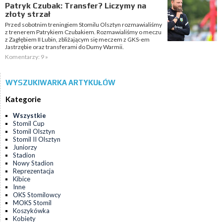
Patryk Czubak: Transfer? Liczymy na
złoty strzał
Przed sobotnim treningiem Stomilu Olsztyn rozmawialiśmy
z trenerem Patrykiem Czubakiem. Rozmawialiśmy o meczu
z Zagłębiem II Lubin, zbliżającym się meczem z GKS-em
Jastrzębie oraz transferami do Dumy Warmii.
Komentarzy: 9 »
WYSZUKIWARKA ARTYKUŁÓW
Kategorie
Wszystkie
Stomil Cup
Stomil Olsztyn
Stomil II Olsztyn
Juniorzy
Stadion
Nowy Stadion
Reprezentacja
Kibice
Inne
OKS Stomilowcy
MOKS Stomil
Koszykówka
Kobiety