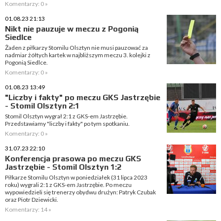
Komentarzy: 0 »
01.08.23 21:13
Nikt nie pauzuje w meczu z Pogonią
Siedlce
Żaden z piłkarzy Stomilu Olsztyn nie musi pauzować za
nadmiar żółtych kartek w najbliższym meczu 3. kolejki z
Pogonią Siedlce.
Komentarzy: 0 »
01.08.23 13:49
"Liczby i fakty" po meczu GKS Jastrzębie
- Stomil Olsztyn 2:1
Stomil Olsztyn wygrał 2:1 z GKS-em Jastrzębie.
Przedstawiamy "liczby i fakty" po tym spotkaniu.
Komentarzy: 0 »
31.07.23 22:10
Konferencja prasowa po meczu GKS
Jastrzębie - Stomil Olsztyn 1:2
Piłkarze Stomilu Olsztyn w poniedziałek (31 lipca 2023
roku) wygrali 2:1 z GKS-em Jastrzębie. Po meczu
wypowiedzieli się trenerzy obydwu drużyn: Patryk Czubak
oraz Piotr Dziewicki.
Komentarzy: 14 »