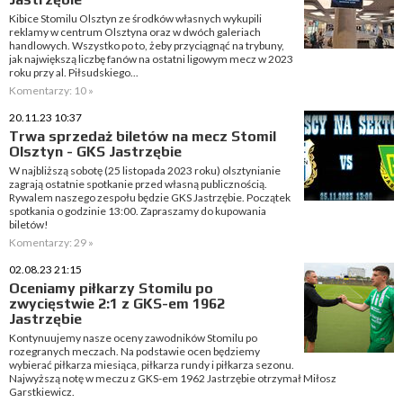
Kibice Stomilu Olsztyn ze środków własnych wykupili
reklamy w centrum Olsztyna oraz w dwóch galeriach
handlowych. Wszystko po to, żeby przyciągnąć na trybuny,
jak największą liczbę fanów na ostatni ligowym mecz w 2023
roku przy al. Piłsudskiego...
Komentarzy: 10 »
20.11.23 10:37
Trwa sprzedaż biletów na mecz Stomil
Olsztyn - GKS Jastrzębie
W najbliższą sobotę (25 listopada 2023 roku) olsztynianie
zagrają ostatnie spotkanie przed własną publicznością.
Rywalem naszego zespołu będzie GKS Jastrzębie. Początek
spotkania o godzinie 13:00. Zapraszamy do kupowania
biletów!
Komentarzy: 29 »
02.08.23 21:15
Oceniamy piłkarzy Stomilu po
zwycięstwie 2:1 z GKS-em 1962
Jastrzębie
Kontynuujemy nasze oceny zawodników Stomilu po
rozegranych meczach. Na podstawie ocen będziemy
wybierać piłkarza miesiąca, piłkarza rundy i piłkarza sezonu.
Najwyższą notę w meczu z GKS-em 1962 Jastrzębie otrzymał Miłosz
Garstkiewicz.