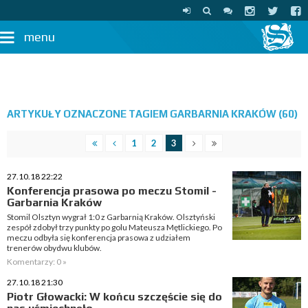
menu
ARTYKUŁY OZNACZONE TAGIEM GARBARNIA KRAKÓW (60)
1
2
3
27.10.18 22:22
Konferencja prasowa po meczu Stomil -
Garbarnia Kraków
Stomil Olsztyn wygrał 1:0 z Garbarnią Kraków. Olsztyński
zespół zdobył trzy punkty po golu Mateusza Mętlickiego. Po
meczu odbyła się konferencja prasowa z udziałem
trenerów obydwu klubów.
Komentarzy: 0 »
27.10.18 21:30
Piotr Głowacki: W końcu szczęście się do