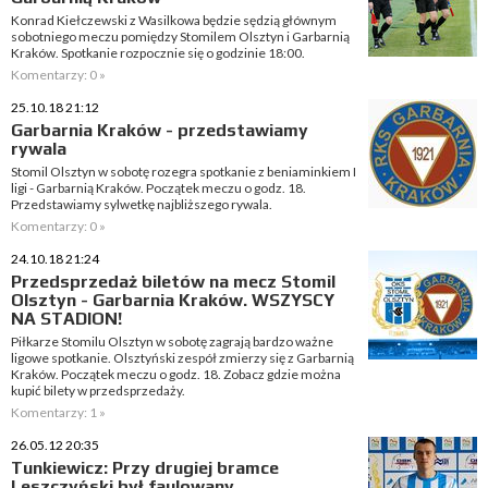
Konrad Kiełczewski z Wasilkowa będzie sędzią głównym
sobotniego meczu pomiędzy Stomilem Olsztyn i Garbarnią
Kraków. Spotkanie rozpocznie się o godzinie 18:00.
Komentarzy: 0 »
25.10.18 21:12
Garbarnia Kraków - przedstawiamy
rywala
Stomil Olsztyn w sobotę rozegra spotkanie z beniaminkiem I
ligi - Garbarnią Kraków. Początek meczu o godz. 18.
Przedstawiamy sylwetkę najbliższego rywala.
Komentarzy: 0 »
24.10.18 21:24
Przedsprzedaż biletów na mecz Stomil
Olsztyn - Garbarnia Kraków. WSZYSCY
NA STADION!
Piłkarze Stomilu Olsztyn w sobotę zagrają bardzo ważne
ligowe spotkanie. Olsztyński zespół zmierzy się z Garbarnią
Kraków. Początek meczu o godz. 18. Zobacz gdzie można
kupić bilety w przedsprzedaży.
Komentarzy: 1 »
26.05.12 20:35
Tunkiewicz: Przy drugiej bramce
Leszczyński był faulowany