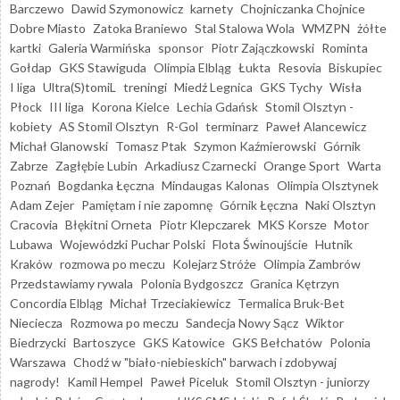
Barczewo
Dawid Szymonowicz
karnety
Chojniczanka Chojnice
Dobre Miasto
Zatoka Braniewo
Stal Stalowa Wola
WMZPN
żółte
kartki
Galeria Warmińska
sponsor
Piotr Zajączkowski
Rominta
Gołdap
GKS Stawiguda
Olimpia Elbląg
Łukta
Resovia
Biskupiec
I liga
Ultra(S)tomiL
treningi
Miedź Legnica
GKS Tychy
Wisła
Płock
III liga
Korona Kielce
Lechia Gdańsk
Stomil Olsztyn -
kobiety
AS Stomil Olsztyn
R-Gol
terminarz
Paweł Alancewicz
Michał Glanowski
Tomasz Ptak
Szymon Kaźmierowski
Górnik
Zabrze
Zagłębie Lubin
Arkadiusz Czarnecki
Orange Sport
Warta
Poznań
Bogdanka Łęczna
Mindaugas Kalonas
Olimpia Olsztynek
Adam Zejer
Pamiętam i nie zapomnę
Górnik Łęczna
Naki Olsztyn
Cracovia
Błękitni Orneta
Piotr Klepczarek
MKS Korsze
Motor
Lubawa
Wojewódzki Puchar Polski
Flota Świnoujście
Hutnik
Kraków
rozmowa po meczu
Kolejarz Stróże
Olimpia Zambrów
Przedstawiamy rywala
Polonia Bydgoszcz
Granica Kętrzyn
Concordia Elbląg
Michał Trzeciakiewicz
Termalica Bruk-Bet
Nieciecza
Rozmowa po meczu
Sandecja Nowy Sącz
Wiktor
Biedrzycki
Bartoszyce
GKS Katowice
GKS Bełchatów
Polonia
Warszawa
Chodź w "biało-niebieskich" barwach i zdobywaj
nagrody!
Kamil Hempel
Paweł Piceluk
Stomil Olsztyn - juniorzy