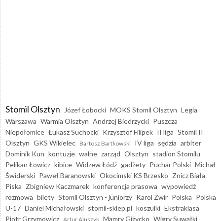
Stomil Olsztyn
Józef Łobocki
MOKS Stomil Olsztyn
Legia
Warszawa
Warmia Olsztyn
Andrzej Biedrzycki
Puszcza
Niepołomice
Łukasz Suchocki
Krzysztof Filipek
II liga
Stomil II
Olsztyn
GKS Wikielec
IV liga
sędzia
arbiter
Bartosz Bartkowski
Dominik Kun
kontuzje
walne
zarząd
Olsztyn
stadion Stomilu
Pelikan Łowicz
kibice
Widzew Łódź
gadżety
Puchar Polski
Michał
Świderski
Paweł Baranowski
Okocimski KS Brzesko
Znicz Biała
Piska
Zbigniew Kaczmarek
konferencja prasowa
wypowiedź
rozmowa
bilety
Stomil Olsztyn - juniorzy
Karol Żwir
Polska
Polska
U-17
Daniel Michałowski
stomil-sklep.pl
koszulki
Ekstraklasa
Piotr Grzymowicz
Mamry Giżycko
Wigry Suwałki
Artur Aluszyk