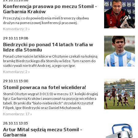
Konferencja prasowa po meczu Stomil -
Garbarnia Kraków
Przeczytaj co do powiedzenia mieli trenerzy obydwu
drużyn na pomeczowej konferencji prasowej.
Komentarzy: 3 »
29.10.11 19:08
Biedrzycki po ponad 14 latach trafia w
lidze dla Stomilu
Ponad czternaście lat kibice w Olsztynie czekali na kolejną
bramkę Biedrzyckiego dla Stomilu w lidze. Tym razem do
siatki rywali nie trafił Andrzej, a jego syn Igor.
Komentarzy: 2 »
29.10.11 15:00
Stomil powraca na fotel wicelidera!
Stomil Olsztyn wygrał 3:0 (1:0) w meczu 17. kolejki drugiej
ligi z Garbarnią Kraków i awansował na pozycję wicelidera
tabeli. Bramki dla "biało-niebieskich" strzelali Krzysztof
Filipek, Igor Biedrzycki oraz Daniel Michałowski.
Komentarzy: 17 »
28.10.11 13:05
Artur Mital sędzią meczu Stomil -
Garbarnia