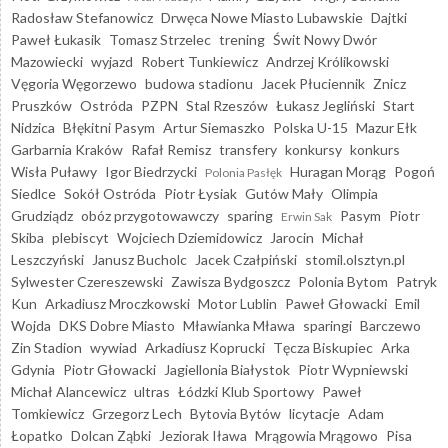
Radosław Stefanowicz
Drwęca Nowe Miasto Lubawskie
Dajtki
Paweł Łukasik
Tomasz Strzelec
trening
Świt Nowy Dwór
Mazowiecki
wyjazd
Robert Tunkiewicz
Andrzej Królikowski
Vęgoria Węgorzewo
budowa stadionu
Jacek Płuciennik
Znicz
Pruszków
Ostróda
PZPN
Stal Rzeszów
Łukasz Jegliński
Start
Nidzica
Błękitni Pasym
Artur Siemaszko
Polska U-15
Mazur Ełk
Garbarnia Kraków
Rafał Remisz
transfery
konkursy
konkurs
Wisła Puławy
Igor Biedrzycki
Huragan Morąg
Pogoń
Polonia Pasłęk
Siedlce
Sokół Ostróda
Piotr Łysiak
Gutów Mały
Olimpia
Grudziądz
obóz przygotowawczy
sparing
Pasym
Piotr
Erwin Sak
Skiba
plebiscyt
Wojciech Dziemidowicz
Jarocin
Michał
Leszczyński
Janusz Bucholc
Jacek Czałpiński
stomil.olsztyn.pl
Sylwester Czereszewski
Zawisza Bydgoszcz
Polonia Bytom
Patryk
Kun
Arkadiusz Mroczkowski
Motor Lublin
Paweł Głowacki
Emil
Wojda
DKS Dobre Miasto
Mławianka Mława
sparingi
Barczewo
Zin Stadion
wywiad
Arkadiusz Koprucki
Tęcza Biskupiec
Arka
Gdynia
Piotr Głowacki
Jagiellonia Białystok
Piotr Wypniewski
Michał Alancewicz
ultras
Łódzki Klub Sportowy
Paweł
Tomkiewicz
Grzegorz Lech
Bytovia Bytów
licytacje
Adam
Łopatko
Dolcan Ząbki
Jeziorak Iława
Mrągowia Mrągowo
Pisa