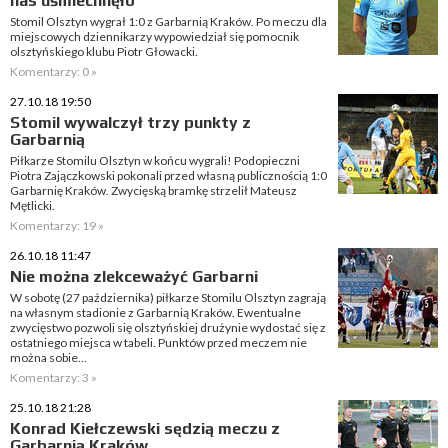
nas uśmiechnęło
Stomil Olsztyn wygrał 1:0 z Garbarnią Kraków. Po meczu dla
miejscowych dziennikarzy wypowiedział się pomocnik
olsztyńskiego klubu Piotr Głowacki.
Komentarzy: 0 »
27.10.18 19:50
Stomil wywalczył trzy punkty z
Garbarnią
Piłkarze Stomilu Olsztyn w końcu wygrali! Podopieczni
Piotra Zajączkowski pokonali przed własną publicznością 1:0
Garbarnię Kraków. Zwycięską bramkę strzelił Mateusz
Mętlicki.
Komentarzy: 19 »
26.10.18 11:47
Nie można zlekceważyć Garbarni
W sobotę (27 października) piłkarze Stomilu Olsztyn zagrają
na własnym stadionie z Garbarnią Kraków. Ewentualne
zwycięstwo pozwoli się olsztyńskiej drużynie wydostać się z
ostatniego miejsca w tabeli. Punktów przed meczem nie
można sobie...
Komentarzy: 3 »
25.10.18 21:28
Konrad Kiełczewski sędzią meczu z
Garbarnią Kraków