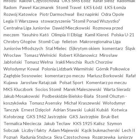
młodsi
Raków Częstochowa
UKS SMS Łódź
Rafał Śledź
Radomiak
Radom
Paweł Kaczmarek
Stomil Travel
ŁKS Łódź
ŁKS Łomża
Rozwój Katowice
Piotr Darmochwał
Bez napinki
Odra Opole
Legia II Warszawa
stowarzyszenie "Stomil Ponad Wszystko"
Centralna Liga Juniorów
Dawid Mieczkowski
Rozmowa przed
meczem
Yasuhiro Katō
Olimpia II Elbląg
Kamil Kiereś
Polska U-21
Chrobry Głogów
Stomil Cup
felieton
Makroregionalna Liga
Juniorów Młodszych
Stal Mielec
(S)krytym okiem
komentarz
Śląsk
Wrocław
Tomasz Wełnicki
Robert Kiłdanowicz
Mirosław
Jabłoński
Tomasz Wełna
Irakli Meschia
Ruch Chorzów
Wołodymyr Kowal
Polonia Lidzbark Warmiński
Górnik Polkowice
Zagłębie Sosnowiec
komentarz po meczu
Mariusz Borkowski
Rafał
Kujawa
Jarosław Ratajczak
Polsat Sport
Komentarz po meczu
MKS Kluczbork
Socios Stomil
Marek Maleszewski
Warta Sieradz
Jakub Mosakowski
Podbeskidzie Bielsko-Biała
Stomil Olsztyn -
koszykówka
Tomasz Asensky
Michał Kraszewski
Wołodymyr
Tanczyk
Ernest Dzięcioł
Adrian Stawski
Lukáš Kubáň
Kotwica
Kołobrzeg
GKS 1962 Jastrzębie
GKS Jastrzębie
Bruk-Bet
Termalica Nieciecza
Jakub Tecław
KKS 1925 Kalisz
Szymon
Sobczak
Liczby i fakty
Adam Majewski
Kącik bukmacherski
Lech II
Poznań
Radunia Stężyca
Skra Częstochowa
Rozgrzewka
juniorzy