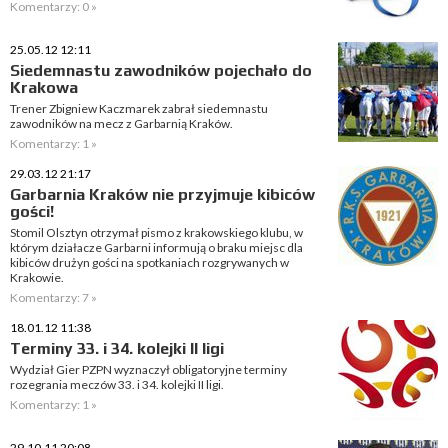
Komentarzy: 0 »
25.05.12 12:11
Siedemnastu zawodników pojechało do
Krakowa
Trener Zbigniew Kaczmarek zabrał siedemnastu
zawodników na mecz z Garbarnią Kraków.
Komentarzy: 1 »
29.03.12 21:17
Garbarnia Kraków nie przyjmuje kibiców
gości!
Stomil Olsztyn otrzymał pismo z krakowskiego klubu, w
którym działacze Garbarni informują o braku miejsc dla
kibiców drużyn gości na spotkaniach rozgrywanych w
Krakowie.
Komentarzy: 7 »
18.01.12 11:38
Terminy 33. i 34. kolejki II ligi
Wydział Gier PZPN wyznaczył obligatoryjne terminy
rozegrania meczów 33. i 34. kolejki II ligi.
Komentarzy: 1 »
29.10.11 20:08