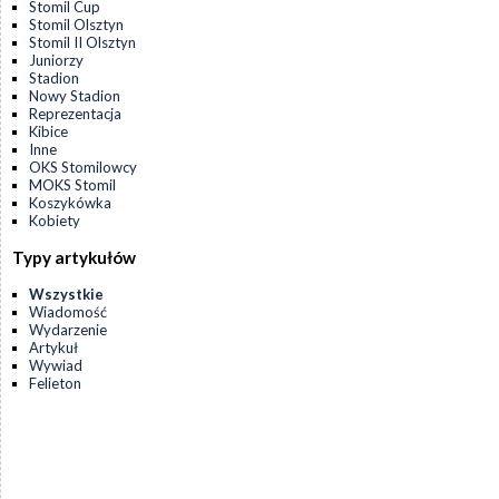
Stomil Cup
Stomil Olsztyn
Stomil II Olsztyn
Juniorzy
Stadion
Nowy Stadion
Reprezentacja
Kibice
Inne
OKS Stomilowcy
MOKS Stomil
Koszykówka
Kobiety
Typy artykułów
Wszystkie
Wiadomość
Wydarzenie
Artykuł
Wywiad
Felieton