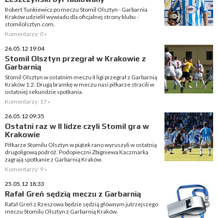
Robert Tunkiewicz po meczu Stomil Olsztyn - Garbarnia
Kraków udzielił wywiadu dla oficjalnej strony klubu -
stomilolsztyn.com.
Komentarzy: 0 »
26.05.12 19:04
Stomil Olsztyn przegrał w Krakowie z
Garbarnią
Stomil Olsztyn w ostatnim meczu II ligi przegrał z Garbarnią
Kraków 1:2. Drugą bramkę w meczu nasi piłkarze stracili w
ostatniej sekundzie spotkania.
Komentarzy: 17 »
26.05.12 09:35
Ostatni raz w II lidze czyli Stomil gra w
Krakowie
Piłkarze Stomilu Olsztyn w piątek rano wyruszyli w ostatnią
drugoligową podróż. Podopieczni Zbigniewa Kaczmarka
zagrają spotkanie z Garbarnią Kraków.
Komentarzy: 9 »
25.05.12 18:33
Rafał Greń sędzią meczu z Garbarnią
Rafał Greń z Rzeszowa będzie sędzią głównym jutrzejszego
meczu Stomilu Olsztyn z Garbarnią Kraków.