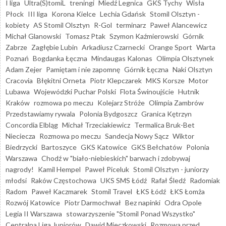
I liga
Ultra(S)tomiL
treningi
Miedź Legnica
GKS Tychy
Wisła
Płock
III liga
Korona Kielce
Lechia Gdańsk
Stomil Olsztyn -
kobiety
AS Stomil Olsztyn
R-Gol
terminarz
Paweł Alancewicz
Michał Glanowski
Tomasz Ptak
Szymon Kaźmierowski
Górnik
Zabrze
Zagłębie Lubin
Arkadiusz Czarnecki
Orange Sport
Warta
Poznań
Bogdanka Łęczna
Mindaugas Kalonas
Olimpia Olsztynek
Adam Zejer
Pamiętam i nie zapomnę
Górnik Łęczna
Naki Olsztyn
Cracovia
Błękitni Orneta
Piotr Klepczarek
MKS Korsze
Motor
Lubawa
Wojewódzki Puchar Polski
Flota Świnoujście
Hutnik
Kraków
rozmowa po meczu
Kolejarz Stróże
Olimpia Zambrów
Przedstawiamy rywala
Polonia Bydgoszcz
Granica Kętrzyn
Concordia Elbląg
Michał Trzeciakiewicz
Termalica Bruk-Bet
Nieciecza
Rozmowa po meczu
Sandecja Nowy Sącz
Wiktor
Biedrzycki
Bartoszyce
GKS Katowice
GKS Bełchatów
Polonia
Warszawa
Chodź w "biało-niebieskich" barwach i zdobywaj
nagrody!
Kamil Hempel
Paweł Piceluk
Stomil Olsztyn - juniorzy
młodsi
Raków Częstochowa
UKS SMS Łódź
Rafał Śledź
Radomiak
Radom
Paweł Kaczmarek
Stomil Travel
ŁKS Łódź
ŁKS Łomża
Rozwój Katowice
Piotr Darmochwał
Bez napinki
Odra Opole
Legia II Warszawa
stowarzyszenie "Stomil Ponad Wszystko"
Centralna Liga Juniorów
Dawid Mieczkowski
Rozmowa przed