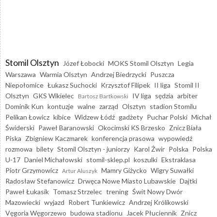
Stomil Olsztyn
Józef Łobocki
MOKS Stomil Olsztyn
Legia
Warszawa
Warmia Olsztyn
Andrzej Biedrzycki
Puszcza
Niepołomice
Łukasz Suchocki
Krzysztof Filipek
II liga
Stomil II
Olsztyn
GKS Wikielec
IV liga
sędzia
arbiter
Bartosz Bartkowski
Dominik Kun
kontuzje
walne
zarząd
Olsztyn
stadion Stomilu
Pelikan Łowicz
kibice
Widzew Łódź
gadżety
Puchar Polski
Michał
Świderski
Paweł Baranowski
Okocimski KS Brzesko
Znicz Biała
Piska
Zbigniew Kaczmarek
konferencja prasowa
wypowiedź
rozmowa
bilety
Stomil Olsztyn - juniorzy
Karol Żwir
Polska
Polska
U-17
Daniel Michałowski
stomil-sklep.pl
koszulki
Ekstraklasa
Piotr Grzymowicz
Mamry Giżycko
Wigry Suwałki
Artur Aluszyk
Radosław Stefanowicz
Drwęca Nowe Miasto Lubawskie
Dajtki
Paweł Łukasik
Tomasz Strzelec
trening
Świt Nowy Dwór
Mazowiecki
wyjazd
Robert Tunkiewicz
Andrzej Królikowski
Vęgoria Węgorzewo
budowa stadionu
Jacek Płuciennik
Znicz