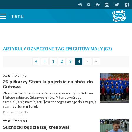
menu
ARTYKUŁY OZNACZONE TAGIEM GUTÓW MAŁY (67)
1
2
3
4
23.01.12 21:37
26 piłkarzy Stomilu pojedzie na obóz do
Gutowa
Zbigniew Kaczmarek na obóz przygotowawczy do Gutowa
Małego zabierze 26 zawodników. Piłkarze w środę
zameldują się na miejscu i jeszcze tego samego dnia zagrają
sparing z Turem Turek.
Komentarzy: 1 »
22.01.12 19:03
Suchocki będzie lżej trenował