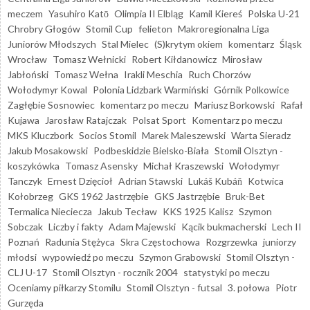
meczem
Yasuhiro Katō
Olimpia II Elbląg
Kamil Kiereś
Polska U-21
Chrobry Głogów
Stomil Cup
felieton
Makroregionalna Liga
Juniorów Młodszych
Stal Mielec
(S)krytym okiem
komentarz
Śląsk
Wrocław
Tomasz Wełnicki
Robert Kiłdanowicz
Mirosław
Jabłoński
Tomasz Wełna
Irakli Meschia
Ruch Chorzów
Wołodymyr Kowal
Polonia Lidzbark Warmiński
Górnik Polkowice
Zagłębie Sosnowiec
komentarz po meczu
Mariusz Borkowski
Rafał
Kujawa
Jarosław Ratajczak
Polsat Sport
Komentarz po meczu
MKS Kluczbork
Socios Stomil
Marek Maleszewski
Warta Sieradz
Jakub Mosakowski
Podbeskidzie Bielsko-Biała
Stomil Olsztyn -
koszykówka
Tomasz Asensky
Michał Kraszewski
Wołodymyr
Tanczyk
Ernest Dzięcioł
Adrian Stawski
Lukáš Kubáň
Kotwica
Kołobrzeg
GKS 1962 Jastrzębie
GKS Jastrzębie
Bruk-Bet
Termalica Nieciecza
Jakub Tecław
KKS 1925 Kalisz
Szymon
Sobczak
Liczby i fakty
Adam Majewski
Kącik bukmacherski
Lech II
Poznań
Radunia Stężyca
Skra Częstochowa
Rozgrzewka
juniorzy
młodsi
wypowiedź po meczu
Szymon Grabowski
Stomil Olsztyn -
CLJ U-17
Stomil Olsztyn - rocznik 2004
statystyki po meczu
Oceniamy piłkarzy Stomilu
Stomil Olsztyn - futsal
3. połowa
Piotr
Gurzęda