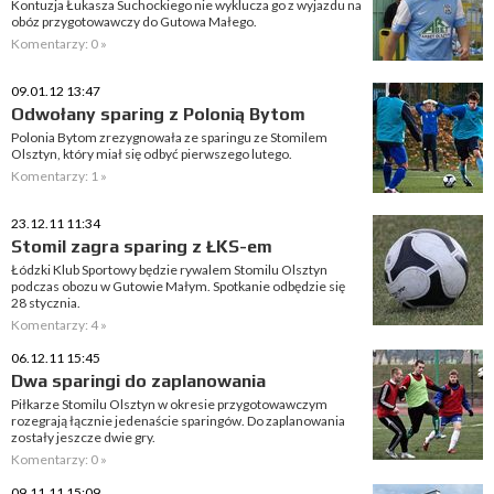
Kontuzja Łukasza Suchockiego nie wyklucza go z wyjazdu na
obóz przygotowawczy do Gutowa Małego.
Komentarzy: 0 »
09.01.12 13:47
Odwołany sparing z Polonią Bytom
Polonia Bytom zrezygnowała ze sparingu ze Stomilem
Olsztyn, który miał się odbyć pierwszego lutego.
Komentarzy: 1 »
23.12.11 11:34
Stomil zagra sparing z ŁKS-em
Łódzki Klub Sportowy będzie rywalem Stomilu Olsztyn
podczas obozu w Gutowie Małym. Spotkanie odbędzie się
28 stycznia.
Komentarzy: 4 »
06.12.11 15:45
Dwa sparingi do zaplanowania
Piłkarze Stomilu Olsztyn w okresie przygotowawczym
rozegrają łącznie jedenaście sparingów. Do zaplanowania
zostały jeszcze dwie gry.
Komentarzy: 0 »
09.11.11 15:09