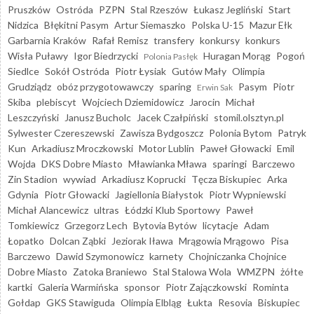
Pruszków
Ostróda
PZPN
Stal Rzeszów
Łukasz Jegliński
Start
Nidzica
Błękitni Pasym
Artur Siemaszko
Polska U-15
Mazur Ełk
Garbarnia Kraków
Rafał Remisz
transfery
konkursy
konkurs
Wisła Puławy
Igor Biedrzycki
Huragan Morąg
Pogoń
Polonia Pasłęk
Siedlce
Sokół Ostróda
Piotr Łysiak
Gutów Mały
Olimpia
Grudziądz
obóz przygotowawczy
sparing
Pasym
Piotr
Erwin Sak
Skiba
plebiscyt
Wojciech Dziemidowicz
Jarocin
Michał
Leszczyński
Janusz Bucholc
Jacek Czałpiński
stomil.olsztyn.pl
Sylwester Czereszewski
Zawisza Bydgoszcz
Polonia Bytom
Patryk
Kun
Arkadiusz Mroczkowski
Motor Lublin
Paweł Głowacki
Emil
Wojda
DKS Dobre Miasto
Mławianka Mława
sparingi
Barczewo
Zin Stadion
wywiad
Arkadiusz Koprucki
Tęcza Biskupiec
Arka
Gdynia
Piotr Głowacki
Jagiellonia Białystok
Piotr Wypniewski
Michał Alancewicz
ultras
Łódzki Klub Sportowy
Paweł
Tomkiewicz
Grzegorz Lech
Bytovia Bytów
licytacje
Adam
Łopatko
Dolcan Ząbki
Jeziorak Iława
Mrągowia Mrągowo
Pisa
Barczewo
Dawid Szymonowicz
karnety
Chojniczanka Chojnice
Dobre Miasto
Zatoka Braniewo
Stal Stalowa Wola
WMZPN
żółte
kartki
Galeria Warmińska
sponsor
Piotr Zajączkowski
Rominta
Gołdap
GKS Stawiguda
Olimpia Elbląg
Łukta
Resovia
Biskupiec