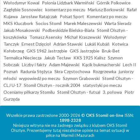
Wołodymyr Kowal
Polonia Lidzbark Warmiński
Górnik Polkowice
Zagłębie Sosnowiec
komentarz po meczu
Mariusz Borkowski
Rafał
Kujawa
Jarosław Ratajczak
Polsat Sport
Komentarz po meczu
MKS Kluczbork
Socios Stomil
Marek Maleszewski
Warta Sieradz
Jakub Mosakowski
Podbeskidzie Bielsko-Biała
Stomil Olsztyn -
koszykówka
Tomasz Asensky
Michał Kraszewski
Wołodymyr
Tanczyk
Ernest Dzięcioł
Adrian Stawski
Lukáš Kubáň
Kotwica
Kołobrzeg
GKS 1962 Jastrzębie
GKS Jastrzębie
Bruk-Bet
Termalica Nieciecza
Jakub Tecław
KKS 1925 Kalisz
Szymon
Sobczak
Liczby i fakty
Adam Majewski
Kącik bukmacherski
Lech II
Poznań
Radunia Stężyca
Skra Częstochowa
Rozgrzewka
juniorzy
młodsi
wypowiedź po meczu
Szymon Grabowski
Stomil Olsztyn -
CLJ U-17
Stomil Olsztyn - rocznik 2004
statystyki po meczu
Oceniamy piłkarzy Stomilu
Stomil Olsztyn - futsal
3. połowa
Piotr
Gurzęda
Wszelkie prawa zastrzeżone 2000-2026 ©
OKS Stomil on-line
ISSN:
1898-2328
Niniejsza witryna nie ma żadnego związku z klubem OKS Stomil
Olsztyn. Prezentujemy tutaj niezależne opinie na temat sytuacji w
piłce na Warmii i Mazurach