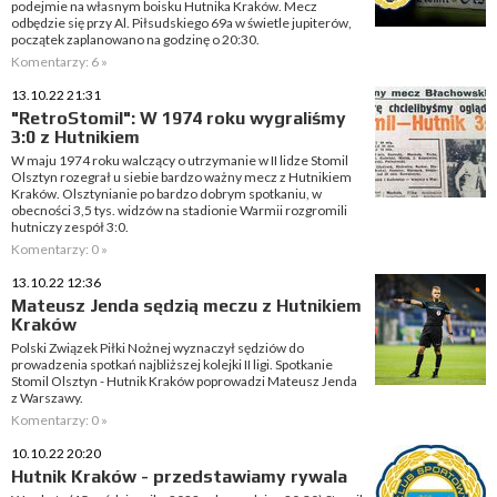
podejmie na własnym boisku Hutnika Kraków. Mecz
odbędzie się przy Al. Piłsudskiego 69a w świetle jupiterów,
początek zaplanowano na godzinę o 20:30.
Komentarzy: 6 »
13.10.22 21:31
"RetroStomil": W 1974 roku wygraliśmy
3:0 z Hutnikiem
W maju 1974 roku walczący o utrzymanie w II lidze Stomil
Olsztyn rozegrał u siebie bardzo ważny mecz z Hutnikiem
Kraków. Olsztynianie po bardzo dobrym spotkaniu, w
obecności 3,5 tys. widzów na stadionie Warmii rozgromili
hutniczy zespół 3:0.
Komentarzy: 0 »
13.10.22 12:36
Mateusz Jenda sędzią meczu z Hutnikiem
Kraków
Polski Związek Piłki Nożnej wyznaczył sędziów do
prowadzenia spotkań najbliższej kolejki II ligi. Spotkanie
Stomil Olsztyn - Hutnik Kraków poprowadzi Mateusz Jenda
z Warszawy.
Komentarzy: 0 »
10.10.22 20:20
Hutnik Kraków - przedstawiamy rywala