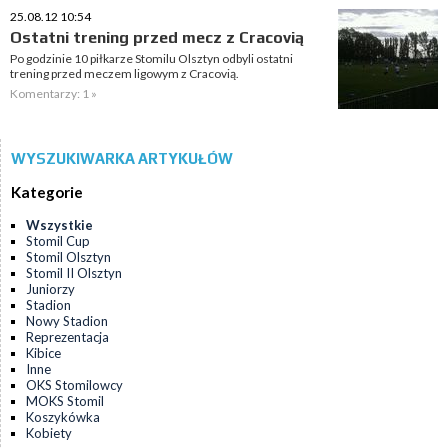
25.08.12 10:54
Ostatni trening przed mecz z Cracovią
Po godzinie 10 piłkarze Stomilu Olsztyn odbyli ostatni
trening przed meczem ligowym z Cracovią.
Komentarzy: 1 »
WYSZUKIWARKA ARTYKUŁÓW
Kategorie
Wszystkie
Stomil Cup
Stomil Olsztyn
Stomil II Olsztyn
Juniorzy
Stadion
Nowy Stadion
Reprezentacja
Kibice
Inne
OKS Stomilowcy
MOKS Stomil
Koszykówka
Kobiety