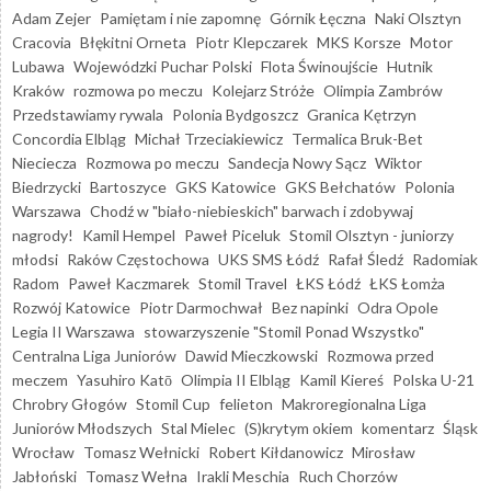
Adam Zejer
Pamiętam i nie zapomnę
Górnik Łęczna
Naki Olsztyn
Cracovia
Błękitni Orneta
Piotr Klepczarek
MKS Korsze
Motor
Lubawa
Wojewódzki Puchar Polski
Flota Świnoujście
Hutnik
Kraków
rozmowa po meczu
Kolejarz Stróże
Olimpia Zambrów
Przedstawiamy rywala
Polonia Bydgoszcz
Granica Kętrzyn
Concordia Elbląg
Michał Trzeciakiewicz
Termalica Bruk-Bet
Nieciecza
Rozmowa po meczu
Sandecja Nowy Sącz
Wiktor
Biedrzycki
Bartoszyce
GKS Katowice
GKS Bełchatów
Polonia
Warszawa
Chodź w "biało-niebieskich" barwach i zdobywaj
nagrody!
Kamil Hempel
Paweł Piceluk
Stomil Olsztyn - juniorzy
młodsi
Raków Częstochowa
UKS SMS Łódź
Rafał Śledź
Radomiak
Radom
Paweł Kaczmarek
Stomil Travel
ŁKS Łódź
ŁKS Łomża
Rozwój Katowice
Piotr Darmochwał
Bez napinki
Odra Opole
Legia II Warszawa
stowarzyszenie "Stomil Ponad Wszystko"
Centralna Liga Juniorów
Dawid Mieczkowski
Rozmowa przed
meczem
Yasuhiro Katō
Olimpia II Elbląg
Kamil Kiereś
Polska U-21
Chrobry Głogów
Stomil Cup
felieton
Makroregionalna Liga
Juniorów Młodszych
Stal Mielec
(S)krytym okiem
komentarz
Śląsk
Wrocław
Tomasz Wełnicki
Robert Kiłdanowicz
Mirosław
Jabłoński
Tomasz Wełna
Irakli Meschia
Ruch Chorzów