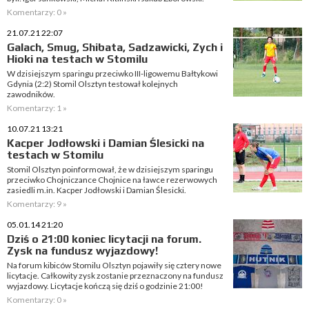
Komentarzy: 0 »
21.07.21 22:07
Galach, Smug, Shibata, Sadzawicki, Zych i
Hioki na testach w Stomilu
W dzisiejszym sparingu przeciwko III-ligowemu Bałtykowi
Gdynia (2:2) Stomil Olsztyn testował kolejnych
zawodników.
Komentarzy: 1 »
10.07.21 13:21
Kacper Jodłowski i Damian Ślesicki na
testach w Stomilu
Stomil Olsztyn poinformował, że w dzisiejszym sparingu
przeciwko Chojniczance Chojnice na ławce rezerwowych
zasiedli m.in. Kacper Jodłowski i Damian Ślesicki.
Komentarzy: 9 »
05.01.14 21:20
Dziś o 21:00 koniec licytacji na forum.
Zysk na fundusz wyjazdowy!
Na forum kibiców Stomilu Olsztyn pojawiły się cztery nowe
licytacje. Całkowity zysk zostanie przeznaczony na fundusz
wyjazdowy. Licytacje kończą się dziś o godzinie 21:00!
Komentarzy: 0 »