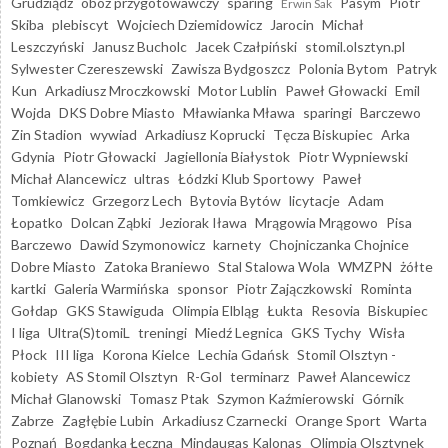
Grudziądz
obóz przygotowawczy
sparing
Pasym
Piotr
Erwin Sak
Skiba
plebiscyt
Wojciech Dziemidowicz
Jarocin
Michał
Leszczyński
Janusz Bucholc
Jacek Czałpiński
stomil.olsztyn.pl
Sylwester Czereszewski
Zawisza Bydgoszcz
Polonia Bytom
Patryk
Kun
Arkadiusz Mroczkowski
Motor Lublin
Paweł Głowacki
Emil
Wojda
DKS Dobre Miasto
Mławianka Mława
sparingi
Barczewo
Zin Stadion
wywiad
Arkadiusz Koprucki
Tęcza Biskupiec
Arka
Gdynia
Piotr Głowacki
Jagiellonia Białystok
Piotr Wypniewski
Michał Alancewicz
ultras
Łódzki Klub Sportowy
Paweł
Tomkiewicz
Grzegorz Lech
Bytovia Bytów
licytacje
Adam
Łopatko
Dolcan Ząbki
Jeziorak Iława
Mrągowia Mrągowo
Pisa
Barczewo
Dawid Szymonowicz
karnety
Chojniczanka Chojnice
Dobre Miasto
Zatoka Braniewo
Stal Stalowa Wola
WMZPN
żółte
kartki
Galeria Warmińska
sponsor
Piotr Zajączkowski
Rominta
Gołdap
GKS Stawiguda
Olimpia Elbląg
Łukta
Resovia
Biskupiec
I liga
Ultra(S)tomiL
treningi
Miedź Legnica
GKS Tychy
Wisła
Płock
III liga
Korona Kielce
Lechia Gdańsk
Stomil Olsztyn -
kobiety
AS Stomil Olsztyn
R-Gol
terminarz
Paweł Alancewicz
Michał Glanowski
Tomasz Ptak
Szymon Kaźmierowski
Górnik
Zabrze
Zagłębie Lubin
Arkadiusz Czarnecki
Orange Sport
Warta
Poznań
Bogdanka Łęczna
Mindaugas Kalonas
Olimpia Olsztynek