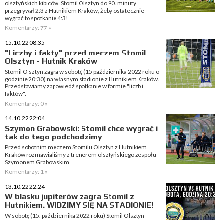
olsztyńskich kibiców. Stomil Olsztyn do 90. minuty
przegrywał 2:3 z Hutnikiem Kraków, żeby ostatecznie
wygrać to spotkanie 4:3!
Komentarzy: 77 »
15.10.22 08:35
"Liczby i fakty" przed meczem Stomil
Olsztyn - Hutnik Kraków
Stomil Olsztyn zagra w sobotę (15 października 2022 roku o
godzinie 20:30) na własnym stadionie z Hutnikiem Kraków.
Przedstawiamy zapowiedź spotkanie w formie "liczb i
faktów".
Komentarzy: 0 »
14.10.22 22:04
Szymon Grabowski: Stomil chce wygrać i
tak do tego podchodzimy
Przed sobotnim meczem Stomilu Olsztyn z Hutnikiem
Kraków rozmawialiśmy z trenerem olsztyńskiego zespołu -
Szymonem Grabowskim.
Komentarzy: 1 »
13.10.22 22:24
W blasku jupiterów zagra Stomil z
Hutnikiem. WIDZIMY SIĘ NA STADIONIE!
W sobotę (15. października 2022 roku) Stomil Olsztyn