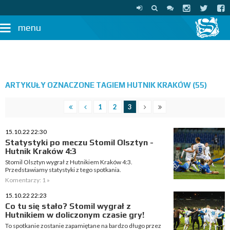
menu
ARTYKUŁY OZNACZONE TAGIEM HUTNIK KRAKÓW (55)
1
2
3
15.10.22 22:30
Statystyki po meczu Stomil Olsztyn -
Hutnik Kraków 4:3
Stomil Olsztyn wygrał z Hutnikiem Kraków 4:3.
Przedstawiamy statystyki z tego spotkania.
Komentarzy: 1 »
15.10.22 22:23
Co tu się stało? Stomil wygrał z
Hutnikiem w doliczonym czasie gry!
To spotkanie zostanie zapamiętane na bardzo długo przez