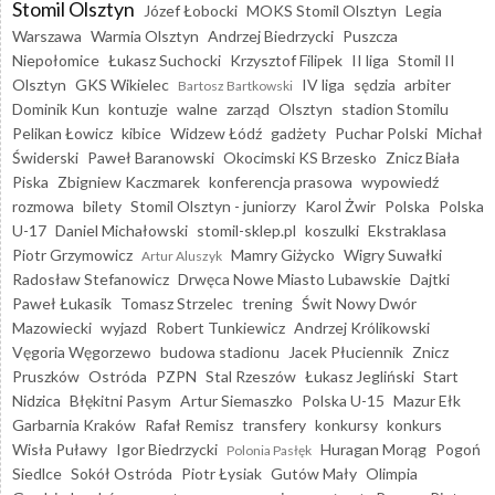
Stomil Olsztyn
Józef Łobocki
MOKS Stomil Olsztyn
Legia
Warszawa
Warmia Olsztyn
Andrzej Biedrzycki
Puszcza
Niepołomice
Łukasz Suchocki
Krzysztof Filipek
II liga
Stomil II
Olsztyn
GKS Wikielec
IV liga
sędzia
arbiter
Bartosz Bartkowski
Dominik Kun
kontuzje
walne
zarząd
Olsztyn
stadion Stomilu
Pelikan Łowicz
kibice
Widzew Łódź
gadżety
Puchar Polski
Michał
Świderski
Paweł Baranowski
Okocimski KS Brzesko
Znicz Biała
Piska
Zbigniew Kaczmarek
konferencja prasowa
wypowiedź
rozmowa
bilety
Stomil Olsztyn - juniorzy
Karol Żwir
Polska
Polska
U-17
Daniel Michałowski
stomil-sklep.pl
koszulki
Ekstraklasa
Piotr Grzymowicz
Mamry Giżycko
Wigry Suwałki
Artur Aluszyk
Radosław Stefanowicz
Drwęca Nowe Miasto Lubawskie
Dajtki
Paweł Łukasik
Tomasz Strzelec
trening
Świt Nowy Dwór
Mazowiecki
wyjazd
Robert Tunkiewicz
Andrzej Królikowski
Vęgoria Węgorzewo
budowa stadionu
Jacek Płuciennik
Znicz
Pruszków
Ostróda
PZPN
Stal Rzeszów
Łukasz Jegliński
Start
Nidzica
Błękitni Pasym
Artur Siemaszko
Polska U-15
Mazur Ełk
Garbarnia Kraków
Rafał Remisz
transfery
konkursy
konkurs
Wisła Puławy
Igor Biedrzycki
Huragan Morąg
Pogoń
Polonia Pasłęk
Siedlce
Sokół Ostróda
Piotr Łysiak
Gutów Mały
Olimpia