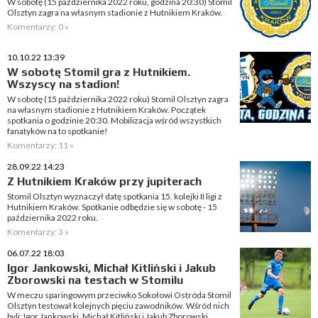
W sobotę (15 października 2022 roku, godzina 20:30) Stomil
Olsztyn zagra na własnym stadionie z Hutnikiem Kraków.
Komentarzy: 0 »
10.10.22 13:39
W sobotę Stomil gra z Hutnikiem.
Wszyscy na stadion!
W sobotę (15 października 2022 roku) Stomil Olsztyn zagra
na własnym stadionie z Hutnikiem Kraków. Początek
spotkania o godzinie 20:30. Mobilizacja wśród wszystkich
fanatyków na to spotkanie!
Komentarzy: 11 »
28.09.22 14:23
Z Hutnikiem Kraków przy jupiterach
Stomil Olsztyn wyznaczył datę spotkania 15. kolejki II ligi z
Hutnikiem Kraków. Spotkanie odbędzie się w sobotę - 15
października 2022 roku.
Komentarzy: 3 »
06.07.22 18:03
Igor Jankowski, Michał Kitliński i Jakub
Zborowski na testach w Stomilu
W meczu sparingowym przeciwko Sokołowi Ostróda Stomil
Olsztyn testował kolejnych pięciu zawodników. Wśród nich
byli: Igor Jankowski, Michał Kitliński i Jakub Zborowski.