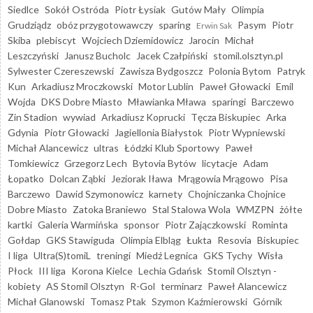
Siedlce
Sokół Ostróda
Piotr Łysiak
Gutów Mały
Olimpia
Grudziądz
obóz przygotowawczy
sparing
Pasym
Piotr
Erwin Sak
Skiba
plebiscyt
Wojciech Dziemidowicz
Jarocin
Michał
Leszczyński
Janusz Bucholc
Jacek Czałpiński
stomil.olsztyn.pl
Sylwester Czereszewski
Zawisza Bydgoszcz
Polonia Bytom
Patryk
Kun
Arkadiusz Mroczkowski
Motor Lublin
Paweł Głowacki
Emil
Wojda
DKS Dobre Miasto
Mławianka Mława
sparingi
Barczewo
Zin Stadion
wywiad
Arkadiusz Koprucki
Tęcza Biskupiec
Arka
Gdynia
Piotr Głowacki
Jagiellonia Białystok
Piotr Wypniewski
Michał Alancewicz
ultras
Łódzki Klub Sportowy
Paweł
Tomkiewicz
Grzegorz Lech
Bytovia Bytów
licytacje
Adam
Łopatko
Dolcan Ząbki
Jeziorak Iława
Mrągowia Mrągowo
Pisa
Barczewo
Dawid Szymonowicz
karnety
Chojniczanka Chojnice
Dobre Miasto
Zatoka Braniewo
Stal Stalowa Wola
WMZPN
żółte
kartki
Galeria Warmińska
sponsor
Piotr Zajączkowski
Rominta
Gołdap
GKS Stawiguda
Olimpia Elbląg
Łukta
Resovia
Biskupiec
I liga
Ultra(S)tomiL
treningi
Miedź Legnica
GKS Tychy
Wisła
Płock
III liga
Korona Kielce
Lechia Gdańsk
Stomil Olsztyn -
kobiety
AS Stomil Olsztyn
R-Gol
terminarz
Paweł Alancewicz
Michał Glanowski
Tomasz Ptak
Szymon Kaźmierowski
Górnik