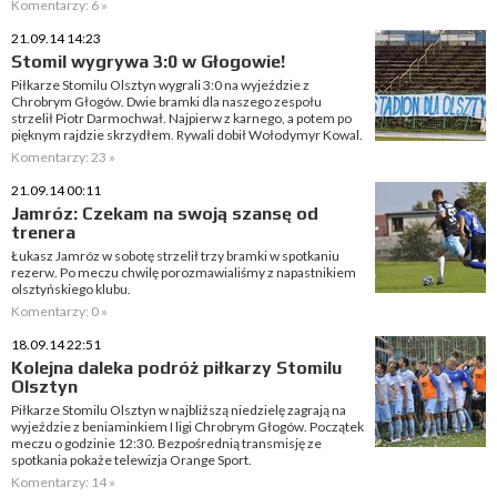
Komentarzy: 6 »
21.09.14 14:23
Stomil wygrywa 3:0 w Głogowie!
Piłkarze Stomilu Olsztyn wygrali 3:0 na wyjeździe z
Chrobrym Głogów. Dwie bramki dla naszego zespołu
strzelił Piotr Darmochwał. Najpierw z karnego, a potem po
pięknym rajdzie skrzydłem. Rywali dobił Wołodymyr Kowal.
Komentarzy: 23 »
21.09.14 00:11
Jamróz: Czekam na swoją szansę od
trenera
Łukasz Jamróz w sobotę strzelił trzy bramki w spotkaniu
rezerw. Po meczu chwilę porozmawialiśmy z napastnikiem
olsztyńskiego klubu.
Komentarzy: 0 »
18.09.14 22:51
Kolejna daleka podróż piłkarzy Stomilu
Olsztyn
Piłkarze Stomilu Olsztyn w najbliższą niedzielę zagrają na
wyjeździe z beniaminkiem I ligi Chrobrym Głogów. Początek
meczu o godzinie 12:30. Bezpośrednią transmisję ze
spotkania pokaże telewizja Orange Sport.
Komentarzy: 14 »