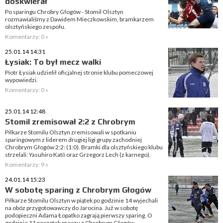
doskwierał
Po sparingu Chrobry Głogów - Stomil Olsztyn
rozmawialiśmy z Dawidem Mieczkowskim, bramkarzem
olsztyńskiego zespołu.
Komentarzy: 0 »
25.01.14 14:31
Łysiak: To był mecz walki
Piotr Łysiak udzielił oficjalnej stronie klubu pomeczowej
wypowiedzi.
Komentarzy: 0 »
25.01.14 12:48
Stomil zremisował 2:2 z Chrobrym
Piłkarze Stomilu Olsztyn zremisowali w spotkaniu
sparingowym z liderem drugiej ligi grupy zachodniej
Chrobrym Głogów 2:2: (1:0). Bramki dla olsztyńskiego klubu
strzelali: Yasuhiro Katō oraz Grzegorz Lech (z karnego).
Komentarzy: 9 »
24.01.14 15:23
W sobotę sparing z Chrobrym Głogów
Piłkarze Stomilu Olsztyn w piątek po godzinie 14 wyjechali
na obóz przygotowawczy do Jarocina. Już w sobotę
podopieczni Adama Łopatko zagrają pierwszy sparing. O
godzinie 11 początek meczu z Chrobrym Głogów.