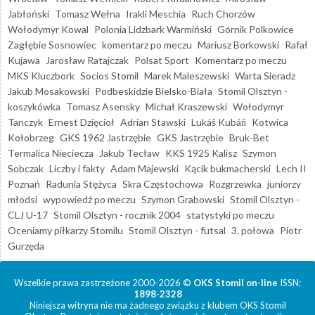
Jabłoński
Tomasz Wełna
Irakli Meschia
Ruch Chorzów
Wołodymyr Kowal
Polonia Lidzbark Warmiński
Górnik Polkowice
Zagłębie Sosnowiec
komentarz po meczu
Mariusz Borkowski
Rafał
Kujawa
Jarosław Ratajczak
Polsat Sport
Komentarz po meczu
MKS Kluczbork
Socios Stomil
Marek Maleszewski
Warta Sieradz
Jakub Mosakowski
Podbeskidzie Bielsko-Biała
Stomil Olsztyn -
koszykówka
Tomasz Asensky
Michał Kraszewski
Wołodymyr
Tanczyk
Ernest Dzięcioł
Adrian Stawski
Lukáš Kubáň
Kotwica
Kołobrzeg
GKS 1962 Jastrzębie
GKS Jastrzębie
Bruk-Bet
Termalica Nieciecza
Jakub Tecław
KKS 1925 Kalisz
Szymon
Sobczak
Liczby i fakty
Adam Majewski
Kącik bukmacherski
Lech II
Poznań
Radunia Stężyca
Skra Częstochowa
Rozgrzewka
juniorzy
młodsi
wypowiedź po meczu
Szymon Grabowski
Stomil Olsztyn -
CLJ U-17
Stomil Olsztyn - rocznik 2004
statystyki po meczu
Oceniamy piłkarzy Stomilu
Stomil Olsztyn - futsal
3. połowa
Piotr
Gurzęda
Wszelkie prawa zastrzeżone 2000-2026 ©
OKS Stomil on-line
ISSN:
1898-2328
Niniejsza witryna nie ma żadnego związku z klubem OKS Stomil