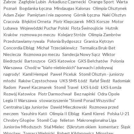
Zabrze
Zagłębie Lubin
Arkadiusz Czarnecki
Orange Sport
Warta
Poznań
Bogdanka Łęczna
Mindaugas Kalonas
Olimpia Olsztynek
Adam Zejer
Pamiętam i nie zapomnę
Górnik Łęczna
Naki Olsztyn
Cracovia
Błękitni Orneta
Piotr Klepczarek
MKS Korsze
Motor
Lubawa
Wojewódzki Puchar Polski
Flota Świnoujście
Hutnik
Kraków
rozmowa po meczu
Kolejarz Stróże
Olimpia Zambrów
Przedstawiamy rywala
Polonia Bydgoszcz
Granica Kętrzyn
Concordia Elbląg
Michał Trzeciakiewicz
Termalica Bruk-Bet
Nieciecza
Rozmowa po meczu
Sandecja Nowy Sącz
Wiktor
Biedrzycki
Bartoszyce
GKS Katowice
GKS Bełchatów
Polonia
Warszawa
Chodź w "biało-niebieskich" barwach i zdobywaj
nagrody!
Kamil Hempel
Paweł Piceluk
Stomil Olsztyn - juniorzy
młodsi
Raków Częstochowa
UKS SMS Łódź
Rafał Śledź
Radomiak
Radom
Paweł Kaczmarek
Stomil Travel
ŁKS Łódź
ŁKS Łomża
Rozwój Katowice
Piotr Darmochwał
Bez napinki
Odra Opole
Legia II Warszawa
stowarzyszenie "Stomil Ponad Wszystko"
Centralna Liga Juniorów
Dawid Mieczkowski
Rozmowa przed
meczem
Yasuhiro Katō
Olimpia II Elbląg
Kamil Kiereś
Polska U-21
Chrobry Głogów
Stomil Cup
felieton
Makroregionalna Liga
Juniorów Młodszych
Stal Mielec
(S)krytym okiem
komentarz
Śląsk
Wrocław
Tomasz Wełnicki
Robert Kiłdanowicz
Mirosław