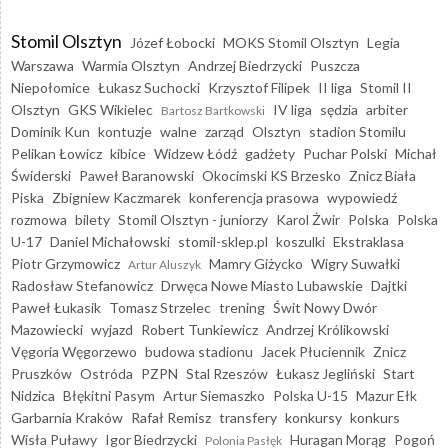
Stomil Olsztyn
Józef Łobocki
MOKS Stomil Olsztyn
Legia
Warszawa
Warmia Olsztyn
Andrzej Biedrzycki
Puszcza
Niepołomice
Łukasz Suchocki
Krzysztof Filipek
II liga
Stomil II
Olsztyn
GKS Wikielec
IV liga
sędzia
arbiter
Bartosz Bartkowski
Dominik Kun
kontuzje
walne
zarząd
Olsztyn
stadion Stomilu
Pelikan Łowicz
kibice
Widzew Łódź
gadżety
Puchar Polski
Michał
Świderski
Paweł Baranowski
Okocimski KS Brzesko
Znicz Biała
Piska
Zbigniew Kaczmarek
konferencja prasowa
wypowiedź
rozmowa
bilety
Stomil Olsztyn - juniorzy
Karol Żwir
Polska
Polska
U-17
Daniel Michałowski
stomil-sklep.pl
koszulki
Ekstraklasa
Piotr Grzymowicz
Mamry Giżycko
Wigry Suwałki
Artur Aluszyk
Radosław Stefanowicz
Drwęca Nowe Miasto Lubawskie
Dajtki
Paweł Łukasik
Tomasz Strzelec
trening
Świt Nowy Dwór
Mazowiecki
wyjazd
Robert Tunkiewicz
Andrzej Królikowski
Vęgoria Węgorzewo
budowa stadionu
Jacek Płuciennik
Znicz
Pruszków
Ostróda
PZPN
Stal Rzeszów
Łukasz Jegliński
Start
Nidzica
Błękitni Pasym
Artur Siemaszko
Polska U-15
Mazur Ełk
Garbarnia Kraków
Rafał Remisz
transfery
konkursy
konkurs
Wisła Puławy
Igor Biedrzycki
Huragan Morąg
Pogoń
Polonia Pasłęk