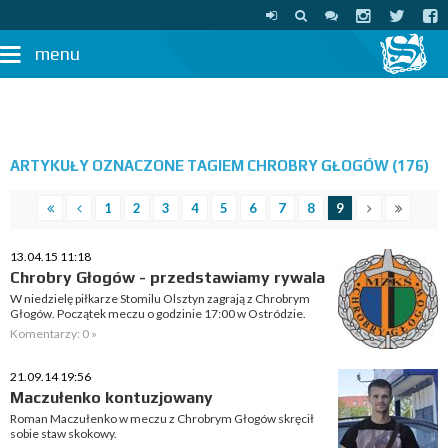
menu
ARTYKUŁY OZNACZONE TAGIEM CHROBRY GŁOGÓW (176)
1
2
3
4
5
6
7
8
9
13.04.15 11:18
Chrobry Głogów - przedstawiamy rywala
W niedzielę piłkarze Stomilu Olsztyn zagrają z Chrobrym
Głogów. Początek meczu o godzinie 17:00 w Ostródzie.
Komentarzy: 0 »
21.09.14 19:56
Maczułenko kontuzjowany
Roman Maczułenko w meczu z Chrobrym Głogów skręcił
sobie staw skokowy.