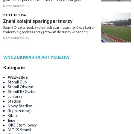
Komentarzy: 1 »
21.11.13 11:46
Znani kolejni sparingpartnerzy
Stomil Olsztyn podał kolejnych sparingpartnerów, z którymi
zmierzy się podczas przygotowań do rundy wiosennej.
Komentarzy: 0 »
WYSZUKIWARKA ARTYKUŁÓW
Kategorie
Wszystkie
Stomil Cup
Stomil Olsztyn
Stomil II Olsztyn
Juniorzy
Stadion
Nowy Stadion
Reprezentacja
Kibice
Inne
OKS Stomilowcy
MOKS Stomil