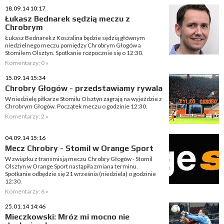
18.09.14 10:17
Łukasz Bednarek sędzią meczu z
Chrobrym
Łukasz Bednarek z Koszalina będzie sędzią głównym
niedzielnego meczu pomiędzy Chrobrym Głogów a
Stomilem Olsztyn. Spotkanie rozpocznie się o 12:30.
Komentarzy: 0 »
15.09.14 15:34
Chrobry Głogów - przedstawiamy rywala
W niedzielę piłkarze Stomilu Olsztyn zagrają na wyjeździe z
Chrobrym Głogów. Początek meczu o godzinie 12:30.
Komentarzy: 2 »
04.09.14 15:16
Mecz Chrobry - Stomil w Orange Sport
W związku z transmisją meczu Chrobry Głogów - Stomil
Olsztyn w Orange Sport nastąpiła zmiana terminu.
Spotkanie odbędzie się 21 września (niedziela) o godzinie
12:30.
Komentarzy: 6 »
25.01.14 14:46
Mieczkowski: Mróz mi mocno nie