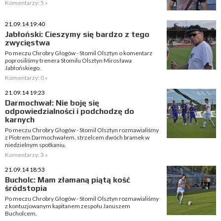
Komentarzy: 5 »
21.09.14 19:40
Jabłoński: Cieszymy się bardzo z tego
zwycięstwa
Po meczu Chrobry Głogów - Stomil Olsztyn o komentarz
poprosiliśmy trenera Stomilu Olsztyn Mirosława
Jabłońskiego.
Komentarzy: 0 »
21.09.14 19:23
Darmochwał: Nie boję się
odpowiedzialności i podchodzę do
karnych
Po meczu Chrobry Głogów - Stomil Olsztyn rozmawialiśmy
z Piotrem Darmochwałem, strzelcem dwóch bramek w
niedzielnym spotkaniu.
Komentarzy: 3 »
21.09.14 18:53
Bucholc: Mam złamaną piątą kość
śródstopia
Po meczu Chrobry Głogów - Stomil Olsztyn rozmawialiśmy
z kontuzjowanym kapitanem zespołu Januszem
Bucholcem.