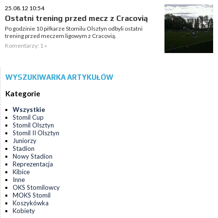
25.08.12 10:54
Ostatni trening przed mecz z Cracovią
Po godzinie 10 piłkarze Stomilu Olsztyn odbyli ostatni
trening przed meczem ligowym z Cracovią.
Komentarzy: 1 »
WYSZUKIWARKA ARTYKUŁÓW
Kategorie
Wszystkie
Stomil Cup
Stomil Olsztyn
Stomil II Olsztyn
Juniorzy
Stadion
Nowy Stadion
Reprezentacja
Kibice
Inne
OKS Stomilowcy
MOKS Stomil
Koszykówka
Kobiety