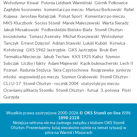
Wołodymyr Kowal
Polonia Lidzbark Warmiński
Górnik Polkowice
Zagłębie Sosnowiec
komentarz po meczu
Mariusz Borkowski
Rafał
Kujawa
Jarosław Ratajczak
Polsat Sport
Komentarz po meczu
MKS Kluczbork
Socios Stomil
Marek Maleszewski
Warta Sieradz
Jakub Mosakowski
Podbeskidzie Bielsko-Biała
Stomil Olsztyn -
koszykówka
Tomasz Asensky
Michał Kraszewski
Wołodymyr
Tanczyk
Ernest Dzięcioł
Adrian Stawski
Lukáš Kubáň
Kotwica
Kołobrzeg
GKS 1962 Jastrzębie
GKS Jastrzębie
Bruk-Bet
Termalica Nieciecza
Jakub Tecław
KKS 1925 Kalisz
Szymon
Sobczak
Liczby i fakty
Adam Majewski
Kącik bukmacherski
Lech II
Poznań
Radunia Stężyca
Skra Częstochowa
Rozgrzewka
juniorzy
młodsi
wypowiedź po meczu
Szymon Grabowski
Stomil Olsztyn -
CLJ U-17
Stomil Olsztyn - rocznik 2004
statystyki po meczu
Oceniamy piłkarzy Stomilu
Stomil Olsztyn - futsal
3. połowa
Piotr
Gurzęda
Wszelkie prawa zastrzeżone 2000-2026 ©
OKS Stomil on-line
ISSN:
1898-2328
Niniejsza witryna nie ma żadnego związku z klubem OKS Stomil
Olsztyn. Prezentujemy tutaj niezależne opinie na temat sytuacji w
piłce na Warmii i Mazurach