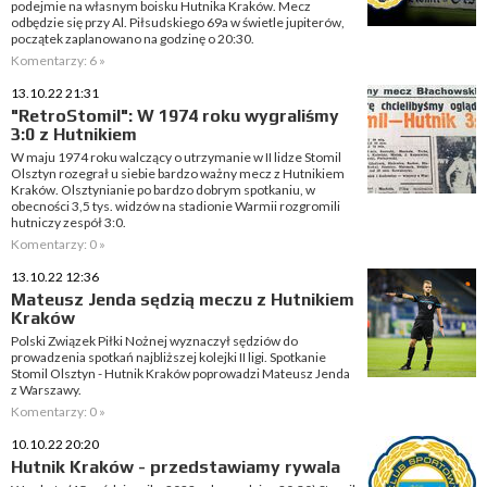
podejmie na własnym boisku Hutnika Kraków. Mecz
odbędzie się przy Al. Piłsudskiego 69a w świetle jupiterów,
początek zaplanowano na godzinę o 20:30.
Komentarzy: 6 »
13.10.22 21:31
"RetroStomil": W 1974 roku wygraliśmy
3:0 z Hutnikiem
W maju 1974 roku walczący o utrzymanie w II lidze Stomil
Olsztyn rozegrał u siebie bardzo ważny mecz z Hutnikiem
Kraków. Olsztynianie po bardzo dobrym spotkaniu, w
obecności 3,5 tys. widzów na stadionie Warmii rozgromili
hutniczy zespół 3:0.
Komentarzy: 0 »
13.10.22 12:36
Mateusz Jenda sędzią meczu z Hutnikiem
Kraków
Polski Związek Piłki Nożnej wyznaczył sędziów do
prowadzenia spotkań najbliższej kolejki II ligi. Spotkanie
Stomil Olsztyn - Hutnik Kraków poprowadzi Mateusz Jenda
z Warszawy.
Komentarzy: 0 »
10.10.22 20:20
Hutnik Kraków - przedstawiamy rywala