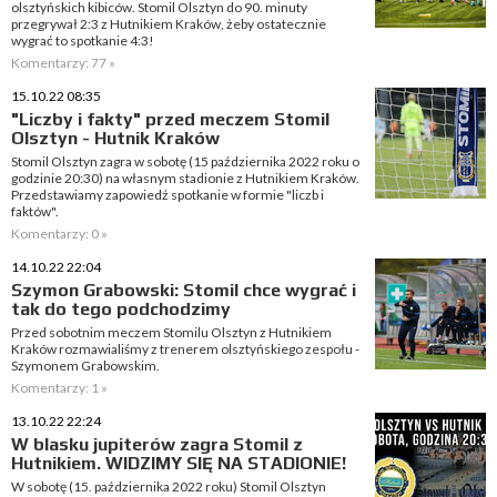
olsztyńskich kibiców. Stomil Olsztyn do 90. minuty
przegrywał 2:3 z Hutnikiem Kraków, żeby ostatecznie
wygrać to spotkanie 4:3!
Komentarzy: 77 »
15.10.22 08:35
"Liczby i fakty" przed meczem Stomil
Olsztyn - Hutnik Kraków
Stomil Olsztyn zagra w sobotę (15 października 2022 roku o
godzinie 20:30) na własnym stadionie z Hutnikiem Kraków.
Przedstawiamy zapowiedź spotkanie w formie "liczb i
faktów".
Komentarzy: 0 »
14.10.22 22:04
Szymon Grabowski: Stomil chce wygrać i
tak do tego podchodzimy
Przed sobotnim meczem Stomilu Olsztyn z Hutnikiem
Kraków rozmawialiśmy z trenerem olsztyńskiego zespołu -
Szymonem Grabowskim.
Komentarzy: 1 »
13.10.22 22:24
W blasku jupiterów zagra Stomil z
Hutnikiem. WIDZIMY SIĘ NA STADIONIE!
W sobotę (15. października 2022 roku) Stomil Olsztyn