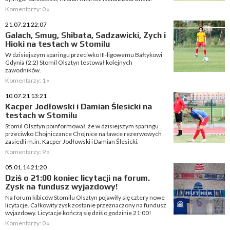
Komentarzy: 0 »
21.07.21 22:07
Galach, Smug, Shibata, Sadzawicki, Zych i
Hioki na testach w Stomilu
W dzisiejszym sparingu przeciwko III-ligowemu Bałtykowi
Gdynia (2:2) Stomil Olsztyn testował kolejnych
zawodników.
Komentarzy: 1 »
10.07.21 13:21
Kacper Jodłowski i Damian Ślesicki na
testach w Stomilu
Stomil Olsztyn poinformował, że w dzisiejszym sparingu
przeciwko Chojniczance Chojnice na ławce rezerwowych
zasiedli m.in. Kacper Jodłowski i Damian Ślesicki.
Komentarzy: 9 »
05.01.14 21:20
Dziś o 21:00 koniec licytacji na forum.
Zysk na fundusz wyjazdowy!
Na forum kibiców Stomilu Olsztyn pojawiły się cztery nowe
licytacje. Całkowity zysk zostanie przeznaczony na fundusz
wyjazdowy. Licytacje kończą się dziś o godzinie 21:00!
Komentarzy: 0 »