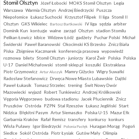
Stomil Olsztyn
Józef Łobocki
MOKS Stomil Olsztyn
Legia
Warszawa
Warmia Olsztyn
Andrzej Biedrzycki
Puszcza
Niepołomice
Łukasz Suchocki
Krzysztof Filipek
II liga
Stomil II
Olsztyn
GKS Wikielec
IV liga
sędzia
arbiter
Bartosz Bartkowski
Dominik Kun
kontuzje
walne
zarząd
Olsztyn
stadion Stomilu
Pelikan Łowicz
kibice
Widzew Łódź
gadżety
Puchar Polski
Michał
Świderski
Paweł Baranowski
Okocimski KS Brzesko
Znicz Biała
Piska
Zbigniew Kaczmarek
konferencja prasowa
wypowiedź
rozmowa
bilety
Stomil Olsztyn - juniorzy
Karol Żwir
Polska
Polska
U-17
Daniel Michałowski
stomil-sklep.pl
koszulki
Ekstraklasa
Piotr Grzymowicz
Mamry Giżycko
Wigry Suwałki
Artur Aluszyk
Radosław Stefanowicz
Drwęca Nowe Miasto Lubawskie
Dajtki
Paweł Łukasik
Tomasz Strzelec
trening
Świt Nowy Dwór
Mazowiecki
wyjazd
Robert Tunkiewicz
Andrzej Królikowski
Vęgoria Węgorzewo
budowa stadionu
Jacek Płuciennik
Znicz
Pruszków
Ostróda
PZPN
Stal Rzeszów
Łukasz Jegliński
Start
Nidzica
Błękitni Pasym
Artur Siemaszko
Polska U-15
Mazur Ełk
Garbarnia Kraków
Rafał Remisz
transfery
konkursy
konkurs
Wisła Puławy
Igor Biedrzycki
Huragan Morąg
Pogoń
Polonia Pasłęk
Siedlce
Sokół Ostróda
Piotr Łysiak
Gutów Mały
Olimpia