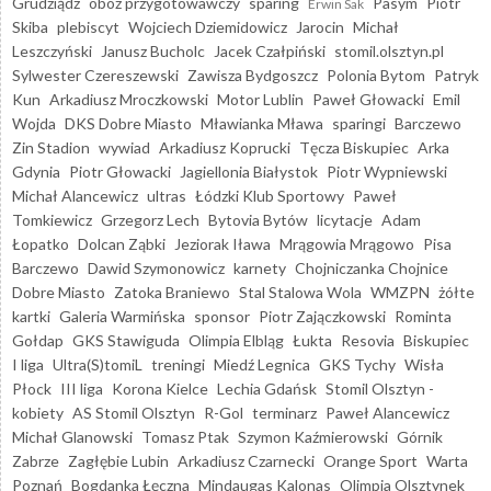
Grudziądz
obóz przygotowawczy
sparing
Pasym
Piotr
Erwin Sak
Skiba
plebiscyt
Wojciech Dziemidowicz
Jarocin
Michał
Leszczyński
Janusz Bucholc
Jacek Czałpiński
stomil.olsztyn.pl
Sylwester Czereszewski
Zawisza Bydgoszcz
Polonia Bytom
Patryk
Kun
Arkadiusz Mroczkowski
Motor Lublin
Paweł Głowacki
Emil
Wojda
DKS Dobre Miasto
Mławianka Mława
sparingi
Barczewo
Zin Stadion
wywiad
Arkadiusz Koprucki
Tęcza Biskupiec
Arka
Gdynia
Piotr Głowacki
Jagiellonia Białystok
Piotr Wypniewski
Michał Alancewicz
ultras
Łódzki Klub Sportowy
Paweł
Tomkiewicz
Grzegorz Lech
Bytovia Bytów
licytacje
Adam
Łopatko
Dolcan Ząbki
Jeziorak Iława
Mrągowia Mrągowo
Pisa
Barczewo
Dawid Szymonowicz
karnety
Chojniczanka Chojnice
Dobre Miasto
Zatoka Braniewo
Stal Stalowa Wola
WMZPN
żółte
kartki
Galeria Warmińska
sponsor
Piotr Zajączkowski
Rominta
Gołdap
GKS Stawiguda
Olimpia Elbląg
Łukta
Resovia
Biskupiec
I liga
Ultra(S)tomiL
treningi
Miedź Legnica
GKS Tychy
Wisła
Płock
III liga
Korona Kielce
Lechia Gdańsk
Stomil Olsztyn -
kobiety
AS Stomil Olsztyn
R-Gol
terminarz
Paweł Alancewicz
Michał Glanowski
Tomasz Ptak
Szymon Kaźmierowski
Górnik
Zabrze
Zagłębie Lubin
Arkadiusz Czarnecki
Orange Sport
Warta
Poznań
Bogdanka Łęczna
Mindaugas Kalonas
Olimpia Olsztynek