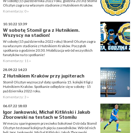
W sobotę (15 października 2022 roku, godzina 20:30) Stomil
Olsztyn zagra na własnym stadionie z Hutnikiem Kraków.
Komentarzy: 0 »
10.10.22 13:39
W sobotę Stomil gra z Hutnikiem.
Wszyscy na stadion!
W sobotę (15 października 2022 roku) Stomil Olsztyn zagra
na własnym stadionie z Hutnikiem Kraków. Początek
spotkania o godzinie 20:30. Mobilizacja wśród wszystkich
fanatyków na to spotkanie!
Komentarzy: 11 »
28.09.22 14:23
Z Hutnikiem Kraków przy jupiterach
Stomil Olsztyn wyznaczył datę spotkania 15. kolejki II ligi z
Hutnikiem Kraków. Spotkanie odbędzie się w sobotę - 15
października 2022 roku.
Komentarzy: 3 »
06.07.22 18:03
Igor Jankowski, Michał Kitliński i Jakub
Zborowski na testach w Stomilu
W meczu sparingowym przeciwko Sokołowi Ostróda Stomil
Olsztyn testował kolejnych pięciu zawodników. Wśród nich
byli: Igor Jankowski, Michał Kitliński i Jakub Zborowski.