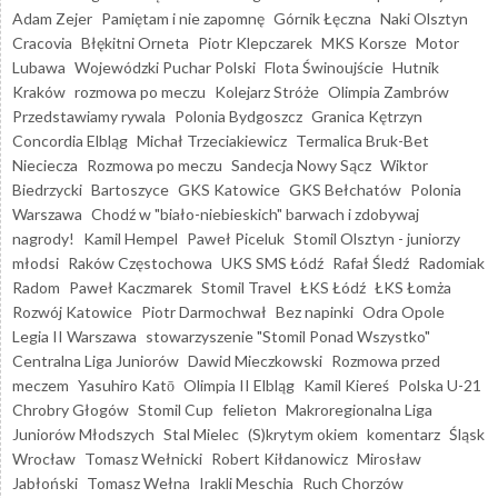
Adam Zejer
Pamiętam i nie zapomnę
Górnik Łęczna
Naki Olsztyn
Cracovia
Błękitni Orneta
Piotr Klepczarek
MKS Korsze
Motor
Lubawa
Wojewódzki Puchar Polski
Flota Świnoujście
Hutnik
Kraków
rozmowa po meczu
Kolejarz Stróże
Olimpia Zambrów
Przedstawiamy rywala
Polonia Bydgoszcz
Granica Kętrzyn
Concordia Elbląg
Michał Trzeciakiewicz
Termalica Bruk-Bet
Nieciecza
Rozmowa po meczu
Sandecja Nowy Sącz
Wiktor
Biedrzycki
Bartoszyce
GKS Katowice
GKS Bełchatów
Polonia
Warszawa
Chodź w "biało-niebieskich" barwach i zdobywaj
nagrody!
Kamil Hempel
Paweł Piceluk
Stomil Olsztyn - juniorzy
młodsi
Raków Częstochowa
UKS SMS Łódź
Rafał Śledź
Radomiak
Radom
Paweł Kaczmarek
Stomil Travel
ŁKS Łódź
ŁKS Łomża
Rozwój Katowice
Piotr Darmochwał
Bez napinki
Odra Opole
Legia II Warszawa
stowarzyszenie "Stomil Ponad Wszystko"
Centralna Liga Juniorów
Dawid Mieczkowski
Rozmowa przed
meczem
Yasuhiro Katō
Olimpia II Elbląg
Kamil Kiereś
Polska U-21
Chrobry Głogów
Stomil Cup
felieton
Makroregionalna Liga
Juniorów Młodszych
Stal Mielec
(S)krytym okiem
komentarz
Śląsk
Wrocław
Tomasz Wełnicki
Robert Kiłdanowicz
Mirosław
Jabłoński
Tomasz Wełna
Irakli Meschia
Ruch Chorzów