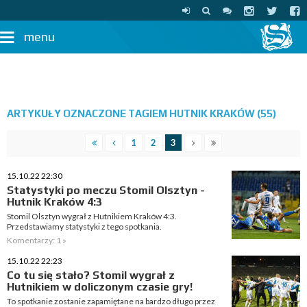
menu
ARTYKUŁY OZNACZONE TAGIEM HUTNIK KRAKÓW (55)
1
2
3
15.10.22 22:30
Statystyki po meczu Stomil Olsztyn -
Hutnik Kraków 4:3
Stomil Olsztyn wygrał z Hutnikiem Kraków 4:3.
Przedstawiamy statystyki z tego spotkania.
Komentarzy: 1 »
15.10.22 22:23
Co tu się stało? Stomil wygrał z
Hutnikiem w doliczonym czasie gry!
To spotkanie zostanie zapamiętane na bardzo długo przez