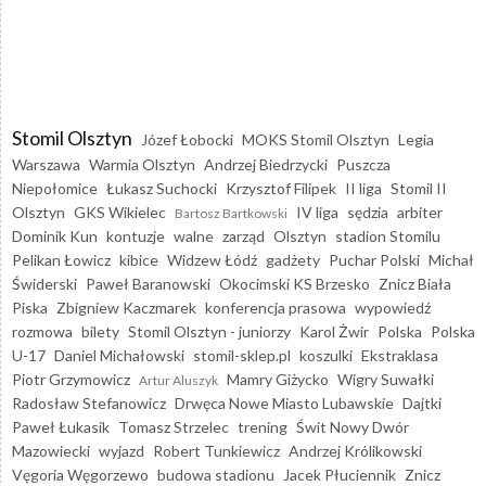
Stomil Olsztyn
Józef Łobocki
MOKS Stomil Olsztyn
Legia
Warszawa
Warmia Olsztyn
Andrzej Biedrzycki
Puszcza
Niepołomice
Łukasz Suchocki
Krzysztof Filipek
II liga
Stomil II
Olsztyn
GKS Wikielec
IV liga
sędzia
arbiter
Bartosz Bartkowski
Dominik Kun
kontuzje
walne
zarząd
Olsztyn
stadion Stomilu
Pelikan Łowicz
kibice
Widzew Łódź
gadżety
Puchar Polski
Michał
Świderski
Paweł Baranowski
Okocimski KS Brzesko
Znicz Biała
Piska
Zbigniew Kaczmarek
konferencja prasowa
wypowiedź
rozmowa
bilety
Stomil Olsztyn - juniorzy
Karol Żwir
Polska
Polska
U-17
Daniel Michałowski
stomil-sklep.pl
koszulki
Ekstraklasa
Piotr Grzymowicz
Mamry Giżycko
Wigry Suwałki
Artur Aluszyk
Radosław Stefanowicz
Drwęca Nowe Miasto Lubawskie
Dajtki
Paweł Łukasik
Tomasz Strzelec
trening
Świt Nowy Dwór
Mazowiecki
wyjazd
Robert Tunkiewicz
Andrzej Królikowski
Vęgoria Węgorzewo
budowa stadionu
Jacek Płuciennik
Znicz