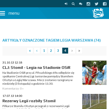
menu
ARTYKUŁY OZNACZONE TAGIEM LEGIA WARSZAWA (74)
1
2
3
4
31.10.13 12:18
CLJ: Stomil - Legia na Stadionie OSiR
Na Stadionie OSiR przy al. Piłsudskiego 69a odbędzie się
spotkanie Centralnej Ligi Juniorów pomiędzy Stomilem
Olsztyn a Legią Warszawa. Mecz zostanie rozegrany w
niedzielę (3 listopada) o godzinie 11:30.
Komentarzy: 0 »
17.07.13 14:00
Rezerwy Legii rozbiły Stomil
Piłkarze Stomilu Olsztyn przegrali z rezerwami Legii