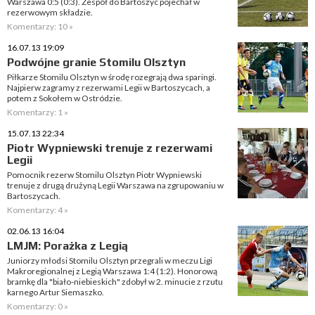
Warszawa 0:5 (0:3). Zespół do Bartoszyc pojechał w
rezerwowym składzie.
Komentarzy: 10 »
16.07.13 19:09
Podwójne granie Stomilu Olsztyn
Piłkarze Stomilu Olsztyn w środę rozegrają dwa sparingi.
Najpierw zagramy z rezerwami Legii w Bartoszycach, a
potem z Sokołem w Ostródzie.
Komentarzy: 1 »
15.07.13 22:34
Piotr Wypniewski trenuje z rezerwami
Legii
Pomocnik rezerw Stomilu Olsztyn Piotr Wypniewski
trenuje z drugą drużyną Legii Warszawa na zgrupowaniu w
Bartoszycach.
Komentarzy: 4 »
02.06.13 16:04
LMJM: Porażka z Legią
Juniorzy młodsi Stomilu Olsztyn przegrali w meczu Ligi
Makroregionalnej z Legią Warszawa 1:4 (1:2). Honorową
bramkę dla "biało-niebieskich" zdobył w 2. minucie z rzutu
karnego Artur Siemaszko.
Komentarzy: 0 »