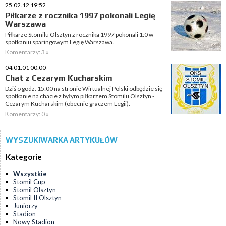
25.02.12 19:52
Piłkarze z rocznika 1997 pokonali Legię
Warszawa
Piłkarze Stomilu Olsztyn z rocznika 1997 pokonali 1:0 w
spotkaniu sparingowym Legię Warszawa.
Komentarzy: 3 »
04.01.01 00:00
Chat z Cezarym Kucharskim
Dziś o godz. 15:00 na stronie Wirtualnej Polski odbędzie się
spotkanie na chacie z byłym piłkarzem Stomilu Olsztyn -
Cezarym Kucharskim (obecnie graczem Legii).
Komentarzy: 0 »
WYSZUKIWARKA ARTYKUŁÓW
Kategorie
Wszystkie
Stomil Cup
Stomil Olsztyn
Stomil II Olsztyn
Juniorzy
Stadion
Nowy Stadion