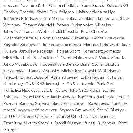
meczem
Yasuhiro Katō
Olimpia II Elbląg
Kamil Kiereś
Polska U-21
Chrobry Głogów
Stomil Cup
felieton
Makroregionalna Liga
Juniorów Młodszych
Stal Mielec
(S)krytym okiem
komentarz
Śląsk
Wrocław
Tomasz Wełnicki
Robert Kiłdanowicz
Mirosław
Jabłoński
Tomasz Wełna
Irakli Meschia
Ruch Chorzów
Wołodymyr Kowal
Polonia Lidzbark Warmiński
Górnik Polkowice
Zagłębie Sosnowiec
komentarz po meczu
Mariusz Borkowski
Rafał
Kujawa
Jarosław Ratajczak
Polsat Sport
Komentarz po meczu
MKS Kluczbork
Socios Stomil
Marek Maleszewski
Warta Sieradz
Jakub Mosakowski
Podbeskidzie Bielsko-Biała
Stomil Olsztyn -
koszykówka
Tomasz Asensky
Michał Kraszewski
Wołodymyr
Tanczyk
Ernest Dzięcioł
Adrian Stawski
Lukáš Kubáň
Kotwica
Kołobrzeg
GKS 1962 Jastrzębie
GKS Jastrzębie
Bruk-Bet
Termalica Nieciecza
Jakub Tecław
KKS 1925 Kalisz
Szymon
Sobczak
Liczby i fakty
Adam Majewski
Kącik bukmacherski
Lech II
Poznań
Radunia Stężyca
Skra Częstochowa
Rozgrzewka
juniorzy
młodsi
wypowiedź po meczu
Szymon Grabowski
Stomil Olsztyn -
CLJ U-17
Stomil Olsztyn - rocznik 2004
statystyki po meczu
Oceniamy piłkarzy Stomilu
Stomil Olsztyn - futsal
3. połowa
Piotr
Gurzęda