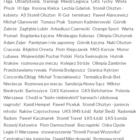
I liga
Ultra(S)tomiL
treningi
Miedź Legnica
GKS Tychy
Wisła
Płock
III liga
Korona Kielce
Lechia Gdańsk
Stomil Olsztyn -
kobiety
AS Stomil Olsztyn
R-Gol
terminarz
Paweł Alancewicz
Michał Glanowski
Tomasz Ptak
Szymon Kaźmierowski
Górnik
Zabrze
Zagłębie Lubin
Arkadiusz Czarnecki
Orange Sport
Warta
Poznań
Bogdanka Łęczna
Mindaugas Kalonas
Olimpia Olsztynek
Adam Zejer
Pamiętam i nie zapomnę
Górnik Łęczna
Naki Olsztyn
Cracovia
Błękitni Orneta
Piotr Klepczarek
MKS Korsze
Motor
Lubawa
Wojewódzki Puchar Polski
Flota Świnoujście
Hutnik
Kraków
rozmowa po meczu
Kolejarz Stróże
Olimpia Zambrów
Przedstawiamy rywala
Polonia Bydgoszcz
Granica Kętrzyn
Concordia Elbląg
Michał Trzeciakiewicz
Termalica Bruk-Bet
Nieciecza
Rozmowa po meczu
Sandecja Nowy Sącz
Wiktor
Biedrzycki
Bartoszyce
GKS Katowice
GKS Bełchatów
Polonia
Warszawa
Chodź w "biało-niebieskich" barwach i zdobywaj
nagrody!
Kamil Hempel
Paweł Piceluk
Stomil Olsztyn - juniorzy
młodsi
Raków Częstochowa
UKS SMS Łódź
Rafał Śledź
Radomiak
Radom
Paweł Kaczmarek
Stomil Travel
ŁKS Łódź
ŁKS Łomża
Rozwój Katowice
Piotr Darmochwał
Bez napinki
Odra Opole
Legia II Warszawa
stowarzyszenie "Stomil Ponad Wszystko"
Centralna Liga Juniorów
Dawid Mieczkowski
Rozmowa przed