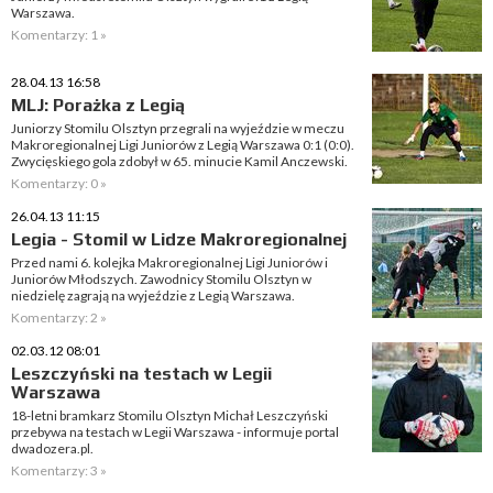
Warszawa.
Komentarzy: 1 »
28.04.13 16:58
MLJ: Porażka z Legią
Juniorzy Stomilu Olsztyn przegrali na wyjeździe w meczu
Makroregionalnej Ligi Juniorów z Legią Warszawa 0:1 (0:0).
Zwycięskiego gola zdobył w 65. minucie Kamil Anczewski.
Komentarzy: 0 »
26.04.13 11:15
Legia - Stomil w Lidze Makroregionalnej
Przed nami 6. kolejka Makroregionalnej Ligi Juniorów i
Juniorów Młodszych. Zawodnicy Stomilu Olsztyn w
niedzielę zagrają na wyjeździe z Legią Warszawa.
Komentarzy: 2 »
02.03.12 08:01
Leszczyński na testach w Legii
Warszawa
18-letni bramkarz Stomilu Olsztyn Michał Leszczyński
przebywa na testach w Legii Warszawa - informuje portal
dwadozera.pl.
Komentarzy: 3 »