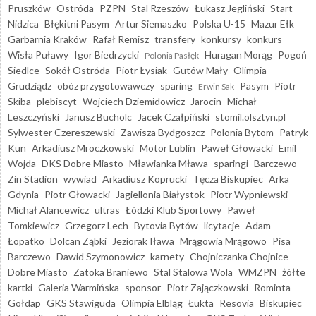
Pruszków
Ostróda
PZPN
Stal Rzeszów
Łukasz Jegliński
Start
Nidzica
Błękitni Pasym
Artur Siemaszko
Polska U-15
Mazur Ełk
Garbarnia Kraków
Rafał Remisz
transfery
konkursy
konkurs
Wisła Puławy
Igor Biedrzycki
Huragan Morąg
Pogoń
Polonia Pasłęk
Siedlce
Sokół Ostróda
Piotr Łysiak
Gutów Mały
Olimpia
Grudziądz
obóz przygotowawczy
sparing
Pasym
Piotr
Erwin Sak
Skiba
plebiscyt
Wojciech Dziemidowicz
Jarocin
Michał
Leszczyński
Janusz Bucholc
Jacek Czałpiński
stomil.olsztyn.pl
Sylwester Czereszewski
Zawisza Bydgoszcz
Polonia Bytom
Patryk
Kun
Arkadiusz Mroczkowski
Motor Lublin
Paweł Głowacki
Emil
Wojda
DKS Dobre Miasto
Mławianka Mława
sparingi
Barczewo
Zin Stadion
wywiad
Arkadiusz Koprucki
Tęcza Biskupiec
Arka
Gdynia
Piotr Głowacki
Jagiellonia Białystok
Piotr Wypniewski
Michał Alancewicz
ultras
Łódzki Klub Sportowy
Paweł
Tomkiewicz
Grzegorz Lech
Bytovia Bytów
licytacje
Adam
Łopatko
Dolcan Ząbki
Jeziorak Iława
Mrągowia Mrągowo
Pisa
Barczewo
Dawid Szymonowicz
karnety
Chojniczanka Chojnice
Dobre Miasto
Zatoka Braniewo
Stal Stalowa Wola
WMZPN
żółte
kartki
Galeria Warmińska
sponsor
Piotr Zajączkowski
Rominta
Gołdap
GKS Stawiguda
Olimpia Elbląg
Łukta
Resovia
Biskupiec