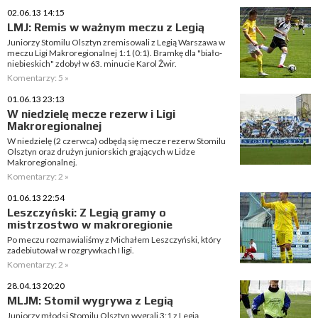
02.06.13 14:15
LMJ: Remis w ważnym meczu z Legią
Juniorzy Stomilu Olsztyn zremisowali z Legią Warszawa w
meczu Ligi Makroregionalnej 1:1 (0:1). Bramkę dla "biało-
niebieskich" zdobył w 63. minucie Karol Żwir.
Komentarzy: 5 »
01.06.13 23:13
W niedzielę mecze rezerw i Ligi
Makroregionalnej
W niedzielę (2 czerwca) odbędą się mecze rezerw Stomilu
Olsztyn oraz drużyn juniorskich grających w Lidze
Makroregionalnej.
Komentarzy: 2 »
01.06.13 22:54
Leszczyński: Z Legią gramy o
mistrzostwo w makroregionie
Po meczu rozmawialiśmy z Michałem Leszczyński, który
zadebiutował w rozgrywkach I ligi.
Komentarzy: 2 »
28.04.13 20:20
MLJM: Stomil wygrywa z Legią
Juniorzy młodsi Stomilu Olsztyn wygrali 3:1 z Legią