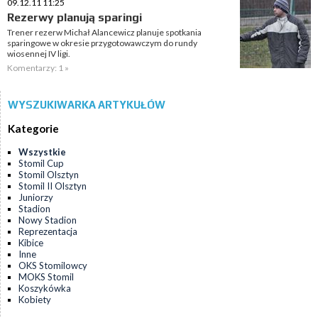
09.12.11 11:25
Rezerwy planują sparingi
Trener rezerw Michał Alancewicz planuje spotkania
sparingowe w okresie przygotowawczym do rundy
wiosennej IV ligi.
Komentarzy: 1 »
WYSZUKIWARKA ARTYKUŁÓW
Kategorie
Wszystkie
Stomil Cup
Stomil Olsztyn
Stomil II Olsztyn
Juniorzy
Stadion
Nowy Stadion
Reprezentacja
Kibice
Inne
OKS Stomilowcy
MOKS Stomil
Koszykówka
Kobiety