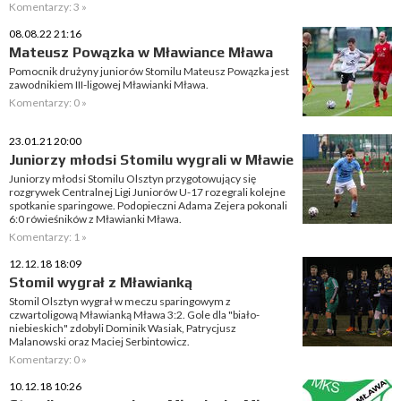
Komentarzy: 3 »
08.08.22 21:16
Mateusz Powązka w Mławiance Mława
Pomocnik drużyny juniorów Stomilu Mateusz Powązka jest
zawodnikiem III-ligowej Mławianki Mława.
Komentarzy: 0 »
23.01.21 20:00
Juniorzy młodsi Stomilu wygrali w Mławie
Juniorzy młodsi Stomilu Olsztyn przygotowujący się
rozgrywek Centralnej Ligi Juniorów U-17 rozegrali kolejne
spotkanie sparingowe. Podopieczni Adama Zejera pokonali
6:0 rówieśników z Mławianki Mława.
Komentarzy: 1 »
12.12.18 18:09
Stomil wygrał z Mławianką
Stomil Olsztyn wygrał w meczu sparingowym z
czwartoligową Mławianką Mława 3:2. Gole dla "biało-
niebieskich" zdobyli Dominik Wasiak, Patrycjusz
Malanowski oraz Maciej Serbintowicz.
Komentarzy: 0 »
10.12.18 10:26