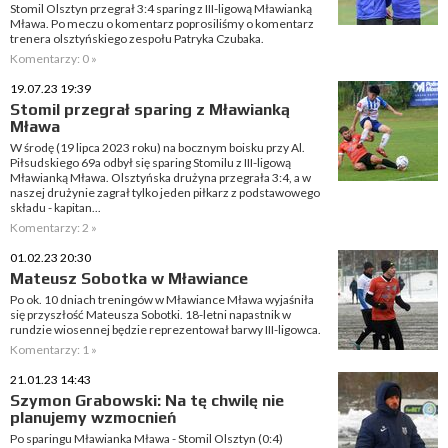
Stomil Olsztyn przegrał 3:4 sparing z III-ligową Mławianką
Mława. Po meczu o komentarz poprosiliśmy o komentarz
trenera olsztyńskiego zespołu Patryka Czubaka.
Komentarzy: 0 »
19.07.23 19:39
Stomil przegrał sparing z Mławianką
Mława
W środę (19 lipca 2023 roku) na bocznym boisku przy Al.
Piłsudskiego 69a odbył się sparing Stomilu z III-ligową
Mławianką Mława. Olsztyńska drużyna przegrała 3:4, a w
naszej drużynie zagrał tylko jeden piłkarz z podstawowego
składu - kapitan...
Komentarzy: 2 »
01.02.23 20:30
Mateusz Sobotka w Mławiance
Po ok. 10 dniach treningów w Mławiance Mława wyjaśniła
się przyszłość Mateusza Sobotki. 18-letni napastnik w
rundzie wiosennej będzie reprezentował barwy III-ligowca.
Komentarzy: 1 »
21.01.23 14:43
Szymon Grabowski: Na tę chwilę nie
planujemy wzmocnień
Po sparingu Mławianka Mława - Stomil Olsztyn (0:4)