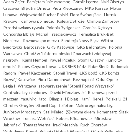
Adam Zejer
Pamiętam i nie zapomnę
Górnik Łęczna
Naki Olsztyn
Cracovia
Błękitni Orneta
Piotr Klepczarek
MKS Korsze
Motor
Lubawa
Wojewódzki Puchar Polski
Flota Świnoujście
Hutnik
Kraków
rozmowa po meczu
Kolejarz Stróże
Olimpia Zambrów
Przedstawiamy rywala
Polonia Bydgoszcz
Granica Kętrzyn
Concordia Elbląg
Michał Trzeciakiewicz
Termalica Bruk-Bet
Nieciecza
Rozmowa po meczu
Sandecja Nowy Sącz
Wiktor
Biedrzycki
Bartoszyce
GKS Katowice
GKS Bełchatów
Polonia
Warszawa
Chodź w "biało-niebieskich" barwach i zdobywaj
nagrody!
Kamil Hempel
Paweł Piceluk
Stomil Olsztyn - juniorzy
młodsi
Raków Częstochowa
UKS SMS Łódź
Rafał Śledź
Radomiak
Radom
Paweł Kaczmarek
Stomil Travel
ŁKS Łódź
ŁKS Łomża
Rozwój Katowice
Piotr Darmochwał
Bez napinki
Odra Opole
Legia II Warszawa
stowarzyszenie "Stomil Ponad Wszystko"
Centralna Liga Juniorów
Dawid Mieczkowski
Rozmowa przed
meczem
Yasuhiro Katō
Olimpia II Elbląg
Kamil Kiereś
Polska U-21
Chrobry Głogów
Stomil Cup
felieton
Makroregionalna Liga
Juniorów Młodszych
Stal Mielec
(S)krytym okiem
komentarz
Śląsk
Wrocław
Tomasz Wełnicki
Robert Kiłdanowicz
Mirosław
Jabłoński
Tomasz Wełna
Irakli Meschia
Ruch Chorzów
Wołodymyr Kowal
Polonia Lidzbark Warmiński
Górnik Polkowice