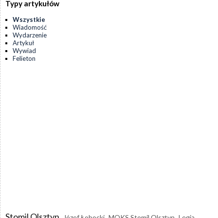
Typy artykułów
Wszystkie
Wiadomość
Wydarzenie
Artykuł
Wywiad
Felieton
Stomil Olsztyn
Józef Łobocki
MOKS Stomil Olsztyn
Legia