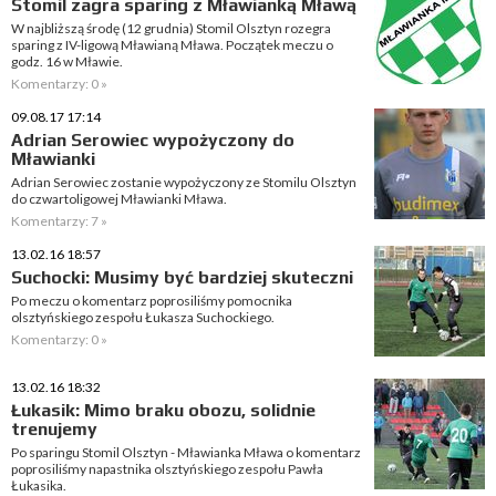
Stomil zagra sparing z Mławianką Mławą
W najbliższą środę (12 grudnia) Stomil Olsztyn rozegra
sparing z IV-ligową Mławianą Mława. Początek meczu o
godz. 16 w Mławie.
Komentarzy: 0 »
09.08.17 17:14
Adrian Serowiec wypożyczony do
Mławianki
Adrian Serowiec zostanie wypożyczony ze Stomilu Olsztyn
do czwartoligowej Mławianki Mława.
Komentarzy: 7 »
13.02.16 18:57
Suchocki: Musimy być bardziej skuteczni
Po meczu o komentarz poprosiliśmy pomocnika
olsztyńskiego zespołu Łukasza Suchockiego.
Komentarzy: 0 »
13.02.16 18:32
Łukasik: Mimo braku obozu, solidnie
trenujemy
Po sparingu Stomil Olsztyn - Mławianka Mława o komentarz
poprosiliśmy napastnika olsztyńskiego zespołu Pawła
Łukasika.