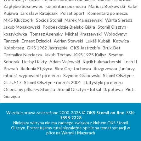
Zagłębie Sosnowiec
komentarz po meczu
Mariusz Borkowski
Rafał
Kujawa
Jarosław Ratajczak
Polsat Sport
Komentarz po meczu
MKS Kluczbork
Socios Stomil
Marek Maleszewski
Warta Sieradz
Jakub Mosakowski
Podbeskidzie Bielsko-Biała
Stomil Olsztyn -
koszykówka
Tomasz Asensky
Michał Kraszewski
Wołodymyr
Tanczyk
Ernest Dzięcioł
Adrian Stawski
Lukáš Kubáň
Kotwica
Kołobrzeg
GKS 1962 Jastrzębie
GKS Jastrzębie
Bruk-Bet
Termalica Nieciecza
Jakub Tecław
KKS 1925 Kalisz
Szymon
Sobczak
Liczby i fakty
Adam Majewski
Kącik bukmacherski
Lech II
Poznań
Radunia Stężyca
Skra Częstochowa
Rozgrzewka
juniorzy
młodsi
wypowiedź po meczu
Szymon Grabowski
Stomil Olsztyn -
CLJ U-17
Stomil Olsztyn - rocznik 2004
statystyki po meczu
Oceniamy piłkarzy Stomilu
Stomil Olsztyn - futsal
3. połowa
Piotr
Gurzęda
Wszelkie prawa zastrzeżone 2000-2026 ©
OKS Stomil on-line
ISSN:
1898-2328
Niniejsza witryna nie ma żadnego związku z klubem OKS Stomil
Olsztyn. Prezentujemy tutaj niezależne opinie na temat sytuacji w
piłce na Warmii i Mazurach