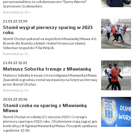
porozmawialiśmy ze szkoleniowcem "Dumy Warmii"
Szymonem Grabowskim.
Komentarzy: 67 »
21.01.23 13:59
Stomil wygrał pierwszy sparing w 2023
roku
Stomil Olsztyn pokonał na wyjeździe Mławiankę Mława 4:0.
Bramki dla Stomilu zdobyli: Hubert Krawczun (dwie),
Sebastian Szypulski i Filip Wójcik.
Komentarzy: 3 »
21.01.23 12:22
Mateusz Sobotka trenuje z Mławianką
Mateusz Sobotka trenuje z trzecioligową Mławianką Mława.
Zawodnik w grudniu został wystawiony na listę transferową
przez Stomil Olsztyn.
Komentarzy: 0 »
20.01.23 10:36
Stomil czeka na sparing z Mławianką
Mława
Stomil Olsztyn w sobotę (21 stycznia 2023 r.) rozegra
pierwszy sparing w 2023 roku. Olsztynianie mają zagrać grę
kontrolną z III-ligową Mławianką Mława. Początek spotkania
o godzinie 12:00.