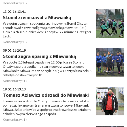
Komentarzy: 0 »
13.02.16 13:41
Stomil zremisował z Mławianką
W swoim trzecim spotkaniu sparingowym Stomil Olsztyn
zremisował z czwartoligową Mławianką Mława 1:1 (0:0).
Gola dla "biało-niebieskich" zdobył w 88. minucie Grzegorz
Lech.
Komentarzy: 0 »
09.02.16 20:19
Stomil zagra sparing z Mławianką
W sobotę (13 lutego) o godzinie 12:00 piłkarze Stomilu
Olsztyn zagrają spotkanie sparingowe z czwartoligową
Mławianką Mława. Mecz odbędzie się w Olsztynie na boisku
Szkoły Podstawowej nr 18.
Komentarzy: 1 »
19.01.16 13:13
Tomasz Aziewicz odszedł do Mławianki
Trener rezerw Stomilu Olsztyn Tomasz Aziewicz został w
poniedziałek nowym trenerem czwartoligowej Mławianki
Mława. Szkoleniowiec współpracował również ze sztabem
szkoleniowym pierwszego zespołu.
Komentarzy: 1 »