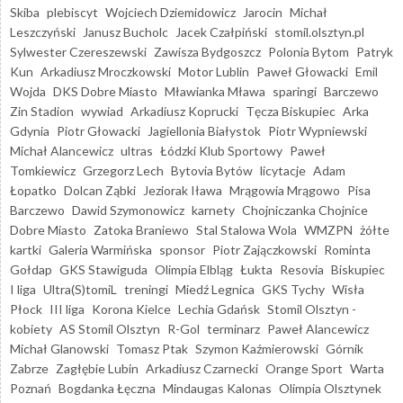
Skiba
plebiscyt
Wojciech Dziemidowicz
Jarocin
Michał
Leszczyński
Janusz Bucholc
Jacek Czałpiński
stomil.olsztyn.pl
Sylwester Czereszewski
Zawisza Bydgoszcz
Polonia Bytom
Patryk
Kun
Arkadiusz Mroczkowski
Motor Lublin
Paweł Głowacki
Emil
Wojda
DKS Dobre Miasto
Mławianka Mława
sparingi
Barczewo
Zin Stadion
wywiad
Arkadiusz Koprucki
Tęcza Biskupiec
Arka
Gdynia
Piotr Głowacki
Jagiellonia Białystok
Piotr Wypniewski
Michał Alancewicz
ultras
Łódzki Klub Sportowy
Paweł
Tomkiewicz
Grzegorz Lech
Bytovia Bytów
licytacje
Adam
Łopatko
Dolcan Ząbki
Jeziorak Iława
Mrągowia Mrągowo
Pisa
Barczewo
Dawid Szymonowicz
karnety
Chojniczanka Chojnice
Dobre Miasto
Zatoka Braniewo
Stal Stalowa Wola
WMZPN
żółte
kartki
Galeria Warmińska
sponsor
Piotr Zajączkowski
Rominta
Gołdap
GKS Stawiguda
Olimpia Elbląg
Łukta
Resovia
Biskupiec
I liga
Ultra(S)tomiL
treningi
Miedź Legnica
GKS Tychy
Wisła
Płock
III liga
Korona Kielce
Lechia Gdańsk
Stomil Olsztyn -
kobiety
AS Stomil Olsztyn
R-Gol
terminarz
Paweł Alancewicz
Michał Glanowski
Tomasz Ptak
Szymon Kaźmierowski
Górnik
Zabrze
Zagłębie Lubin
Arkadiusz Czarnecki
Orange Sport
Warta
Poznań
Bogdanka Łęczna
Mindaugas Kalonas
Olimpia Olsztynek