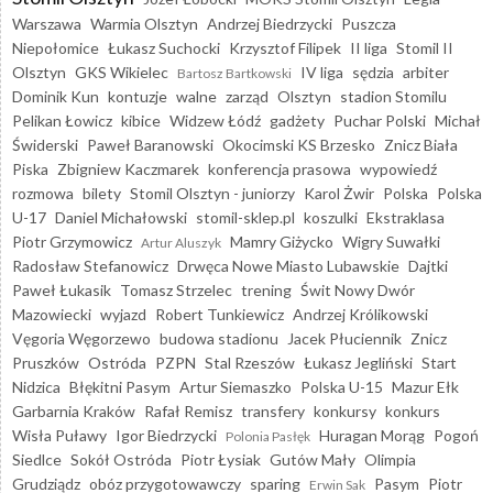
Warszawa
Warmia Olsztyn
Andrzej Biedrzycki
Puszcza
Niepołomice
Łukasz Suchocki
Krzysztof Filipek
II liga
Stomil II
Olsztyn
GKS Wikielec
IV liga
sędzia
arbiter
Bartosz Bartkowski
Dominik Kun
kontuzje
walne
zarząd
Olsztyn
stadion Stomilu
Pelikan Łowicz
kibice
Widzew Łódź
gadżety
Puchar Polski
Michał
Świderski
Paweł Baranowski
Okocimski KS Brzesko
Znicz Biała
Piska
Zbigniew Kaczmarek
konferencja prasowa
wypowiedź
rozmowa
bilety
Stomil Olsztyn - juniorzy
Karol Żwir
Polska
Polska
U-17
Daniel Michałowski
stomil-sklep.pl
koszulki
Ekstraklasa
Piotr Grzymowicz
Mamry Giżycko
Wigry Suwałki
Artur Aluszyk
Radosław Stefanowicz
Drwęca Nowe Miasto Lubawskie
Dajtki
Paweł Łukasik
Tomasz Strzelec
trening
Świt Nowy Dwór
Mazowiecki
wyjazd
Robert Tunkiewicz
Andrzej Królikowski
Vęgoria Węgorzewo
budowa stadionu
Jacek Płuciennik
Znicz
Pruszków
Ostróda
PZPN
Stal Rzeszów
Łukasz Jegliński
Start
Nidzica
Błękitni Pasym
Artur Siemaszko
Polska U-15
Mazur Ełk
Garbarnia Kraków
Rafał Remisz
transfery
konkursy
konkurs
Wisła Puławy
Igor Biedrzycki
Huragan Morąg
Pogoń
Polonia Pasłęk
Siedlce
Sokół Ostróda
Piotr Łysiak
Gutów Mały
Olimpia
Grudziądz
obóz przygotowawczy
sparing
Pasym
Piotr
Erwin Sak