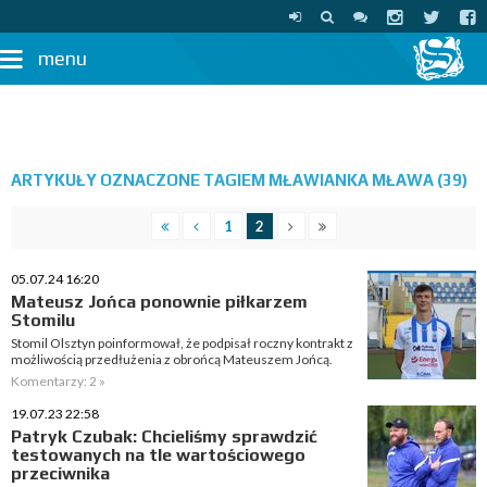
menu
ARTYKUŁY OZNACZONE TAGIEM MŁAWIANKA MŁAWA (39)
1
2
05.07.24 16:20
Mateusz Jońca ponownie piłkarzem
Stomilu
Stomil Olsztyn poinformował, że podpisał roczny kontrakt z
możliwością przedłużenia z obrońcą Mateuszem Jońcą.
Komentarzy: 2 »
19.07.23 22:58
Patryk Czubak: Chcieliśmy sprawdzić
testowanych na tle wartościowego
przeciwnika