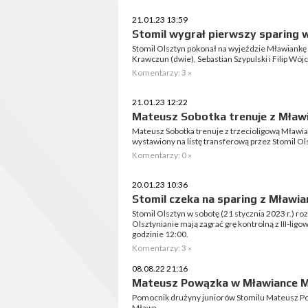
21.01.23 13:59
Stomil wygrał pierwszy sparing 
Stomil Olsztyn pokonał na wyjeździe Mławiankę 
Krawczun (dwie), Sebastian Szypulski i Filip Wójc
Komentarzy: 3 »
21.01.23 12:22
Mateusz Sobotka trenuje z Mław
Mateusz Sobotka trenuje z trzecioligową Mławi
wystawiony na listę transferową przez Stomil Ol
Komentarzy: 0 »
20.01.23 10:36
Stomil czeka na sparing z Mławi
Stomil Olsztyn w sobotę (21 stycznia 2023 r.) ro
Olsztynianie mają zagrać grę kontrolną z III-li
godzinie 12:00.
Komentarzy: 3 »
08.08.22 21:16
Mateusz Powązka w Mławiance 
Pomocnik drużyny juniorów Stomilu Mateusz Pow
Mława.