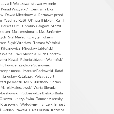
Legia II Warszawa
stowarzyszenie
l Ponad Wszystko"
Centralna Liga
ów
Dawid Mieczkowski
Rozmowa przed
m
Yasuhiro Katō
Olimpia II Elbląg
Kamil
Polska U-21
Chrobry Głogów
Stomil
elieton
Makroregionalna Liga Juniorów
zych
Stal Mielec
(S)krytym okiem
arz
Śląsk Wrocław
Tomasz Wełnicki
 Kiłdanowicz
Mirosław Jabłoński
z Wełna
Irakli Meschia
Ruch Chorzów
ymyr Kowal
Polonia Lidzbark Warmiński
 Polkowice
Zagłębie Sosnowiec
arz po meczu
Mariusz Borkowski
Rafał
a
Jarosław Ratajczak
Polsat Sport
arz po meczu
MKS Kluczbork
Socios
Marek Maleszewski
Warta Sieradz
Mosakowski
Podbeskidzie Bielsko-Biała
 Olsztyn - koszykówka
Tomasz Asensky
 Kraszewski
Wołodymyr Tanczyk
Ernest
ł
Adrian Stawski
Lukáš Kubáň
Kotwica