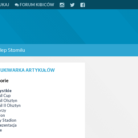
UKAJ
FORUM KIBICÓW
lep Stomilu
UKIWARKA ARTYKUŁÓW
orie
ystkie
il Cup
il Olsztyn
l II Olsztyn
orzy
ion
 Stadion
ezentacja
ce