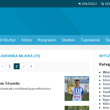
ZALOGUJ
SZ
l Olsztyn
Kibice
Rozgrywki
Stadion
Typowanie
Sk
AWIANKA MŁAWA (39)
WYSZ
Kateg
1
2
Wsz
Stom
Stom
em Stomilu
Stomi
Juni
y kontrakt z możliwością przedłużenia z
Stad
Nowy
Repr
Kibi
Inne