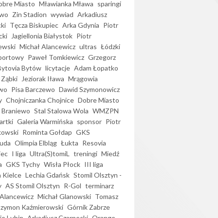
bre Miasto
Mławianka Mława
sparingi
ewo
Zin Stadion
wywiad
Arkadiusz
ki
Tęcza Biskupiec
Arka Gdynia
Piotr
cki
Jagiellonia Białystok
Piotr
ewski
Michał Alancewicz
ultras
Łódzki
portowy
Paweł Tomkiewicz
Grzegorz
Bytovia Bytów
licytacje
Adam Łopatko
 Ząbki
Jeziorak Iława
Mrągowia
wo
Pisa Barczewo
Dawid Szymonowicz
y
Chojniczanka Chojnice
Dobre Miasto
 Braniewo
Stal Stalowa Wola
WMZPN
artki
Galeria Warmińska
sponsor
Piotr
kowski
Rominta Gołdap
GKS
uda
Olimpia Elbląg
Łukta
Resovia
iec
I liga
Ultra(S)tomiL
treningi
Miedź
a
GKS Tychy
Wisła Płock
III liga
 Kielce
Lechia Gdańsk
Stomil Olsztyn -
y
AS Stomil Olsztyn
R-Gol
terminarz
Alancewicz
Michał Glanowski
Tomasz
Szymon Kaźmierowski
Górnik Zabrze
ie Lubin
Arkadiusz Czarnecki
Orange