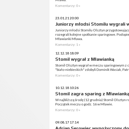
Komentarzy: 0 »
23.01.21 20:00
Juniorzy młodsi Stomilu wygrali 
Juniorzy młodsi Stomilu Olsztyn przygotowujący
rozegrali kolejne spotkanie sparingowe. Podopi
Mławianki Mława.
Komentarzy: 1 »
12.12.18 18:09
Stomil wygrał z Mławianką
Stomil Olsztyn wygrał w meczu sparingowym z c
"biało-niebieskich" zdobyli Dominik Wasiak, Pat
Komentarzy: 0 »
10.12.18 10:26
Stomil zagra sparing z Mławiank
W najbliższą środę (12 grudnia) Stomil Olsztyn 
Początek meczu o godz. 16 w Mławie.
Komentarzy: 0 »
09.08.17 17:14
Adrian Serowiec wypożyczony do