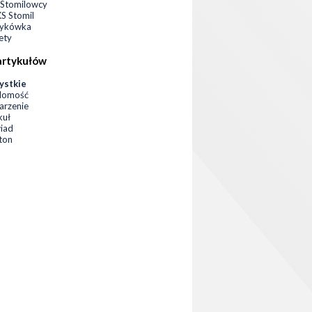
Stomilowcy
 Stomil
zykówka
ety
artykułów
ystkie
domość
rzenie
kuł
iad
eton