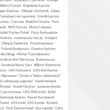
Warta Poznań
Bogdanka Łęczna
gas Kalonas
Olimpia Olsztynek
Adam
Pamiętam i nie zapomnę
Górnik Łęczna
lsztyn
Cracovia
Błękitni Orneta
Piotr
arek
MKS Korsze
Motor Lubawa
dzki Puchar Polski
Flota Świnoujście
 Kraków
rozmowa po meczu
Kolejarz
Olimpia Zambrów
Przedstawiamy
Polonia Bydgoszcz
Granica Kętrzyn
dia Elbląg
Michał Trzeciakiewicz
ica Bruk-Bet Nieciecza
Rozmowa po
Sandecja Nowy Sącz
Wiktor Biedrzycki
zyce
GKS Katowice
GKS Bełchatów
a Warszawa
Chodź w "biało-niebieskich"
h i zdobywaj nagrody!
Kamil Hempel
Piceluk
Stomil Olsztyn - juniorzy młodsi
 Częstochowa
UKS SMS Łódź
Rafał
Radomiak Radom
Paweł Kaczmarek
Travel
ŁKS Łódź
ŁKS Łomża
Rozwój
ice
Piotr Darmochwał
Bez napinki
Odra