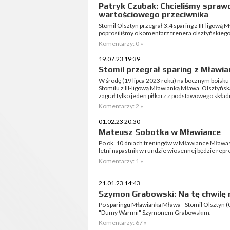
Patryk Czubak: Chcieliśmy spraw
wartościowego przeciwnika
Stomil Olsztyn przegrał 3:4 sparing z III-ligow
poprosiliśmy o komentarz trenera olsztyńskiego
Komentarzy: 0 »
19.07.23 19:39
Stomil przegrał sparing z Mławi
W środę (19 lipca 2023 roku) na bocznym boisku p
Stomilu z III-ligową Mławianką Mława. Olsztyńsk
zagrał tylko jeden piłkarz z podstawowego składu 
Komentarzy: 2 »
01.02.23 20:30
Mateusz Sobotka w Mławiance
Po ok. 10 dniach treningów w Mławiance Mława w
letni napastnik w rundzie wiosennej będzie repr
Komentarzy: 1 »
21.01.23 14:43
Szymon Grabowski: Na tę chwilę 
Po sparingu Mławianka Mława - Stomil Olsztyn 
"Dumy Warmii" Szymonem Grabowskim.
Komentarzy: 67 »