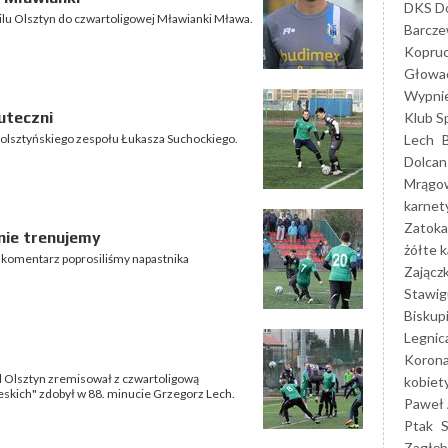
DKS Do
lu Olsztyn do czwartoligowej Mławianki Mława.
Barcz
Kopruc
Głowa
Wypni
uteczni
Klub S
Lech
olsztyńskiego zespołu Łukasza Suchockiego.
Dolcan
Mrągo
karnet
Zatoka
nie trenujemy
żółte k
 komentarz poprosiliśmy napastnika
Zającz
Stawig
Biskup
Legnic
Korona
 Olsztyn zremisował z czwartoligową
kobiet
ieskich" zdobył w 88. minucie Grzegorz Lech.
Paweł 
Ptak
Zagłęb