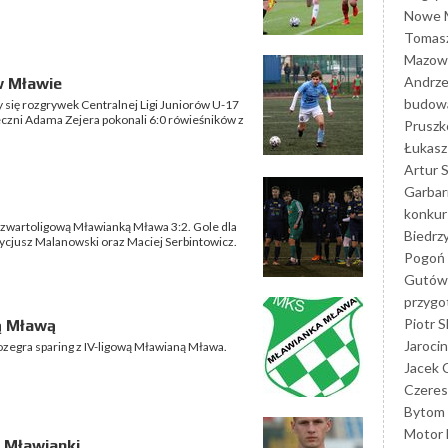
Nowe M
Tomasz
Mazowi
Andrze
w Mławie
budowa
 się rozgrywek Centralnej Ligi Juniorów U-17
eczni Adama Zejera pokonali 6:0 rówieśników z
Prusz
Łukasz 
Artur 
Garbar
konkur
zwartoligową Mławianką Mława 3:2. Gole dla
Biedrz
rycjusz Malanowski oraz Maciej Serbintowicz.
Pogoń 
Gutów
przyg
Piotr S
ą Mławą
Jarocin
rozegra sparing z IV-ligową Mławianą Mława.
Jacek 
Czeres
Bytom
Motor 
 Mławianki