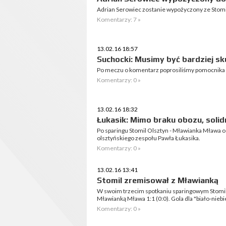
Adrian Serowiec zostanie wypożyczony ze Stomi
Komentarzy: 7 »
13.02.16 18:57
Suchocki: Musimy być bardziej sk
Po meczu o komentarz poprosiliśmy pomocnika 
Komentarzy: 0 »
13.02.16 18:32
Łukasik: Mimo braku obozu, solid
Po sparingu Stomil Olsztyn - Mławianka Mława o
olsztyńskiego zespołu Pawła Łukasika.
Komentarzy: 0 »
13.02.16 13:41
Stomil zremisował z Mławianką
W swoim trzecim spotkaniu sparingowym Stomil
Mławianką Mława 1:1 (0:0). Gola dla "biało-nieb
Komentarzy: 0 »