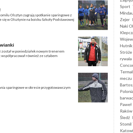
Sport
ą
Mindau
Stomilu Olsztyn zagrają spotkanie sparingowe z
Zejer
się w Olsztynie na boisku Szkoły Podstawowej
Naki O
Klepcz
Wojewó
wianki
Hutnik
z został w poniedziałek nowym trenerem
Stróże
c współpracował również ze sztabem
rywala
Concor
Termal
meczu
Bartos
kania sparingowe w okresie przygotowawczym
Poloni
barwac
Paweł 
Raków
Śledź
Stomil 
Katow