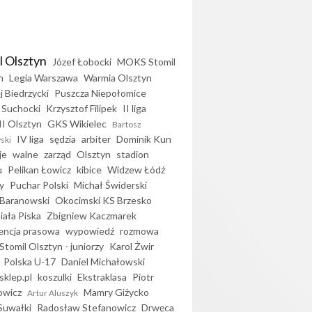
l Olsztyn
Józef Łobocki
MOKS Stomil
n
Legia Warszawa
Warmia Olsztyn
j Biedrzycki
Puszcza Niepołomice
 Suchocki
Krzysztof Filipek
II liga
II Olsztyn
GKS Wikielec
Bartosz
IV liga
sędzia
arbiter
Dominik Kun
ski
je
walne
zarząd
Olsztyn
stadion
u
Pelikan Łowicz
kibice
Widzew Łódź
y
Puchar Polski
Michał Świderski
Baranowski
Okocimski KS Brzesko
iała Piska
Zbigniew Kaczmarek
encja prasowa
wypowiedź
rozmowa
Stomil Olsztyn - juniorzy
Karol Żwir
Polska U-17
Daniel Michałowski
sklep.pl
koszulki
Ekstraklasa
Piotr
owicz
Mamry Giżycko
Artur Aluszyk
Suwałki
Radosław Stefanowicz
Drwęca