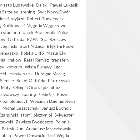
iasto Lubawskie
Dajtki
Paweł Łukasik
 Strzelec
trening
Świt Nowy Dwór
ecki
wyjazd
Robert Tunkiewicz
j Królikowski
Vęgoria Węgorzewo
 stadionu
Jacek Płuciennik
Znicz
ków
Ostróda
PZPN
Stal Rzeszów
Jegliński
Start Nidzica
Błękitni Pasym
Siemaszko
Polska U-15
Mazur Ełk
nia Kraków
Rafał Remisz
transfery
sy
konkurs
Wisła Puławy
Igor
ycki
Huragan Morąg
Polonia Pasłęk
Siedlce
Sokół Ostróda
Piotr Łysiak
 Mały
Olimpia Grudziądz
obóz
otowawczy
sparing
Pasym
Erwin Sak
kiba
plebiscyt
Wojciech Dziemidowicz
Michał Leszczyński
Janusz Bucholc
Czałpiński
stomil.olsztyn.pl
Sylwester
zewski
Zawisza Bydgoszcz
Polonia
Patryk Kun
Arkadiusz Mroczkowski
Lublin
Paweł Głowacki
Emil Wojda