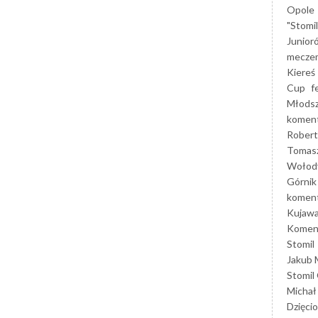
Opole
"Stomi
Junior
mecze
Kiereś
Cup
f
Młods
koment
Robert
Tomas
Wołod
Górnik
koment
Kujaw
Koment
Stomil
Jakub 
Stomil
Michał
Dzięcio