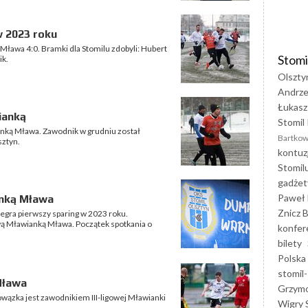
w 2023 roku
Mława 4:0. Bramki dla Stomilu zdobyli: Hubert
Stomi
ik.
Olszty
Andrze
Łukasz
ianką
Stomil 
anką Mława. Zawodnik w grudniu został
Bartkow
sztyn.
kontuz
Stomil
gadżet
Paweł 
anką Mława
Znicz B
zegra pierwszy sparing w 2023 roku.
gową Mławianką Mława. Początek spotkania o
konfer
bilety
Polska
stomil-
Mława
Grzym
ązka jest zawodnikiem III-ligowej Mławianki
Wigry 