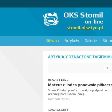
OKS Stomil
on-line
stomil.olsztyn.pl
Główna
Artykuły
Galerie
Stomi
ARTYKUŁY OZNACZONE TAGIEM MŁ
05.07.24 16:20
Mateusz Jońca ponownie piłkarz
Stomil Olsztyn poinformował, że podpisał roczn
obrońcą Mateuszem Jońcą.
Komentarzy: 2 »
19.07.23 22:58