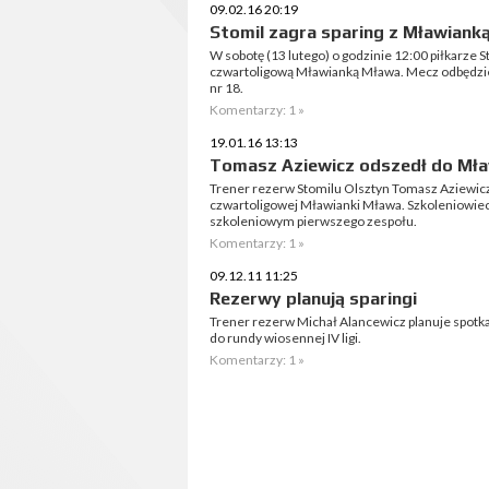
09.02.16 20:19
Stomil zagra sparing z Mławiank
W sobotę (13 lutego) o godzinie 12:00 piłkarze 
czwartoligową Mławianką Mława. Mecz odbędzie 
nr 18.
Komentarzy: 1 »
19.01.16 13:13
Tomasz Aziewicz odszedł do Mła
Trener rezerw Stomilu Olsztyn Tomasz Aziewic
czwartoligowej Mławianki Mława. Szkoleniowie
szkoleniowym pierwszego zespołu.
Komentarzy: 1 »
09.12.11 11:25
Rezerwy planują sparingi
Trener rezerw Michał Alancewicz planuje spot
do rundy wiosennej IV ligi.
Komentarzy: 1 »