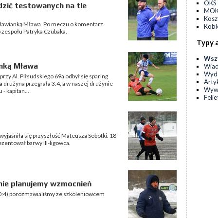
OKS 
dzić testowanych na tle
MOKS
Kos
ą Mławianką Mława. Po meczu o komentarz
Kobi
 zespołu Patryka Czubaka.
Typy 
Wsz
anką Mława
Wia
Wyda
rzy Al. Piłsudskiego 69a odbył się sparing
Arty
a drużyna przegrała 3:4, a w naszej drużynie
Wyw
- kapitan...
Feli
yjaśniła się przyszłość Mateusza Sobotki. 18-
ezentował barwy III-ligowca.
nie planujemy wzmocnień
(0:4) porozmawialiśmy ze szkoleniowcem