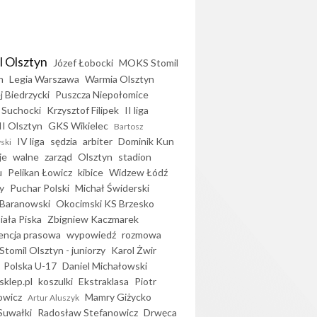
l Olsztyn
Józef Łobocki
MOKS Stomil
n
Legia Warszawa
Warmia Olsztyn
j Biedrzycki
Puszcza Niepołomice
 Suchocki
Krzysztof Filipek
II liga
II Olsztyn
GKS Wikielec
Bartosz
IV liga
sędzia
arbiter
Dominik Kun
ski
je
walne
zarząd
Olsztyn
stadion
u
Pelikan Łowicz
kibice
Widzew Łódź
y
Puchar Polski
Michał Świderski
Baranowski
Okocimski KS Brzesko
iała Piska
Zbigniew Kaczmarek
encja prasowa
wypowiedź
rozmowa
Stomil Olsztyn - juniorzy
Karol Żwir
Polska U-17
Daniel Michałowski
sklep.pl
koszulki
Ekstraklasa
Piotr
owicz
Mamry Giżycko
Artur Aluszyk
Suwałki
Radosław Stefanowicz
Drwęca