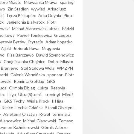
bre Miasto
Mławianka Mława
sparingi
ewo
Zin Stadion
wywiad
Arkadiusz
ki
Tęcza Biskupiec
Arka Gdynia
Piotr
cki
Jagiellonia Białystok
Piotr
ewski
Michał Alancewicz
ultras
Łódzki
portowy
Paweł Tomkiewicz
Grzegorz
Bytovia Bytów
licytacje
Adam Łopatko
 Ząbki
Jeziorak Iława
Mrągowia
wo
Pisa Barczewo
Dawid Szymonowicz
y
Chojniczanka Chojnice
Dobre Miasto
 Braniewo
Stal Stalowa Wola
WMZPN
artki
Galeria Warmińska
sponsor
Piotr
kowski
Rominta Gołdap
GKS
uda
Olimpia Elbląg
Łukta
Resovia
iec
I liga
Ultra(S)tomiL
treningi
Miedź
a
GKS Tychy
Wisła Płock
III liga
 Kielce
Lechia Gdańsk
Stomil Olsztyn -
y
AS Stomil Olsztyn
R-Gol
terminarz
Alancewicz
Michał Glanowski
Tomasz
Szymon Kaźmierowski
Górnik Zabrze
ie Lubin
Arkadiusz Czarnecki
Orange