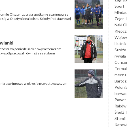
Sport
ą
Mindau
Stomilu Olsztyn zagrają spotkanie sparingowe z
Zejer
się w Olsztynie na boisku Szkoły Podstawowej
Naki O
Klepcz
Wojewó
wianki
Hutnik
z został w poniedziałek nowym trenerem
Stróże
c współpracował również ze sztabem
rywala
Concor
Termal
meczu
Bartos
kania sparingowe w okresie przygotowawczym
Poloni
barwac
Paweł 
Raków
Śledź
Stomil 
Katow