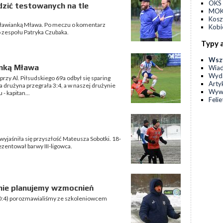
OKS 
dzić testowanych na tle
MOKS
Kos
ą Mławianką Mława. Po meczu o komentarz
Kobi
 zespołu Patryka Czubaka.
Typy 
Wsz
anką Mława
Wia
Wyda
rzy Al. Piłsudskiego 69a odbył się sparing
Arty
a drużyna przegrała 3:4, a w naszej drużynie
Wyw
- kapitan...
Feli
yjaśniła się przyszłość Mateusza Sobotki. 18-
ezentował barwy III-ligowca.
nie planujemy wzmocnień
(0:4) porozmawialiśmy ze szkoleniowcem