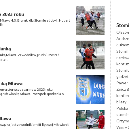
w 2023 roku
Mława 4:0. Bramki dla Stomilu zdobyli: Hubert
Stomi
ik.
Olszty
Andrze
Łukasz
ianką
Stomil 
anką Mława. Zawodnik w grudniu został
Bartkow
sztyn.
kontuz
Stomil
gadżet
Paweł 
anką Mława
Znicz B
zegra pierwszy sparing w 2023 roku.
gową Mławianką Mława. Początek spotkania o
konfer
bilety
Polska
stomil-
Mława
Grzym
ązka jest zawodnikiem III-ligowej Mławianki
Wigry 