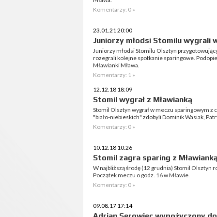
Komentarzy: 0 »
23.01.21 20:00
Juniorzy młodsi Stomilu wygrali 
Juniorzy młodsi Stomilu Olsztyn przygotowujący
rozegrali kolejne spotkanie sparingowe. Podopi
Mławianki Mława.
Komentarzy: 1 »
12.12.18 18:09
Stomil wygrał z Mławianką
Stomil Olsztyn wygrał w meczu sparingowym z c
"biało-niebieskich" zdobyli Dominik Wasiak, Pat
Komentarzy: 0 »
10.12.18 10:26
Stomil zagra sparing z Mławiank
W najbliższą środę (12 grudnia) Stomil Olsztyn 
Początek meczu o godz. 16 w Mławie.
Komentarzy: 0 »
09.08.17 17:14
Adrian Serowiec wypożyczony do