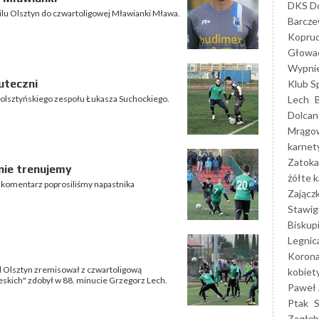
DKS Do
lu Olsztyn do czwartoligowej Mławianki Mława.
Barcz
Kopruc
Głowa
Wypni
uteczni
Klub S
Lech
olsztyńskiego zespołu Łukasza Suchockiego.
Dolcan
Mrągo
karnet
Zatoka
nie trenujemy
żółte k
 komentarz poprosiliśmy napastnika
Zającz
Stawig
Biskup
Legnic
Korona
 Olsztyn zremisował z czwartoligową
kobiet
ieskich" zdobył w 88. minucie Grzegorz Lech.
Paweł 
Ptak
Zagłęb