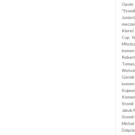
Opole
"Stomi
Junior
mecze
Kiereś
Cup
f
Młods
koment
Robert
Tomas
Wołod
Górnik
koment
Kujaw
Koment
Stomil
Jakub 
Stomil
Michał
Dzięcio