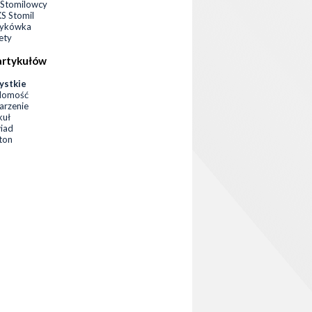
Stomilowcy
 Stomil
zykówka
ety
artykułów
ystkie
domość
rzenie
kuł
iad
eton