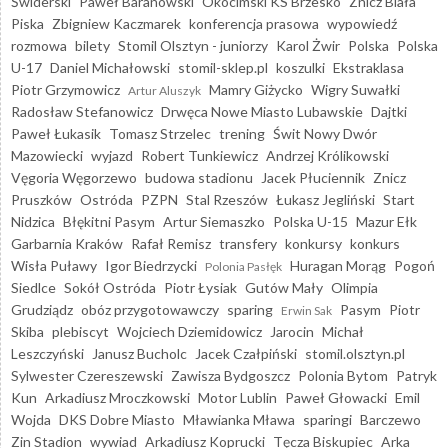
Świderski
Paweł Baranowski
Okocimski KS Brzesko
Znicz Biała
Piska
Zbigniew Kaczmarek
konferencja prasowa
wypowiedź
rozmowa
bilety
Stomil Olsztyn - juniorzy
Karol Żwir
Polska
Polska
U-17
Daniel Michałowski
stomil-sklep.pl
koszulki
Ekstraklasa
Piotr Grzymowicz
Mamry Giżycko
Wigry Suwałki
Artur Aluszyk
Radosław Stefanowicz
Drwęca Nowe Miasto Lubawskie
Dajtki
Paweł Łukasik
Tomasz Strzelec
trening
Świt Nowy Dwór
Mazowiecki
wyjazd
Robert Tunkiewicz
Andrzej Królikowski
Vęgoria Węgorzewo
budowa stadionu
Jacek Płuciennik
Znicz
Pruszków
Ostróda
PZPN
Stal Rzeszów
Łukasz Jegliński
Start
Nidzica
Błękitni Pasym
Artur Siemaszko
Polska U-15
Mazur Ełk
Garbarnia Kraków
Rafał Remisz
transfery
konkursy
konkurs
Wisła Puławy
Igor Biedrzycki
Huragan Morąg
Pogoń
Polonia Pasłęk
Siedlce
Sokół Ostróda
Piotr Łysiak
Gutów Mały
Olimpia
Grudziądz
obóz przygotowawczy
sparing
Pasym
Piotr
Erwin Sak
Skiba
plebiscyt
Wojciech Dziemidowicz
Jarocin
Michał
Leszczyński
Janusz Bucholc
Jacek Czałpiński
stomil.olsztyn.pl
Sylwester Czereszewski
Zawisza Bydgoszcz
Polonia Bytom
Patryk
Kun
Arkadiusz Mroczkowski
Motor Lublin
Paweł Głowacki
Emil
Wojda
DKS Dobre Miasto
Mławianka Mława
sparingi
Barczewo
Zin Stadion
wywiad
Arkadiusz Koprucki
Tęcza Biskupiec
Arka