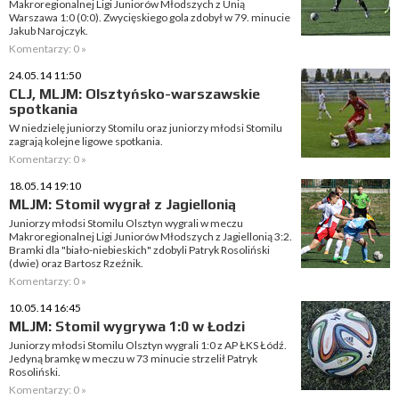
Makroregionalnej Ligi Juniorów Młodszych z Unią
Warszawa 1:0 (0:0). Zwycięskiego gola zdobył w 79. minucie
Jakub Narojczyk.
Komentarzy: 0 »
24.05.14 11:50
CLJ, MLJM: Olsztyńsko-warszawskie
spotkania
W niedzielę juniorzy Stomilu oraz juniorzy młodsi Stomilu
zagrają kolejne ligowe spotkania.
Komentarzy: 0 »
18.05.14 19:10
MLJM: Stomil wygrał z Jagiellonią
Juniorzy młodsi Stomilu Olsztyn wygrali w meczu
Makroregionalnej Ligi Juniorów Młodszych z Jagiellonią 3:2.
Bramki dla "biało-niebieskich" zdobyli Patryk Rosoliński
(dwie) oraz Bartosz Rzeźnik.
Komentarzy: 0 »
10.05.14 16:45
MLJM: Stomil wygrywa 1:0 w Łodzi
Juniorzy młodsi Stomilu Olsztyn wygrali 1:0 z AP ŁKS Łódź.
Jedyną bramkę w meczu w 73 minucie strzelił Patryk
Rosoliński.
Komentarzy: 0 »