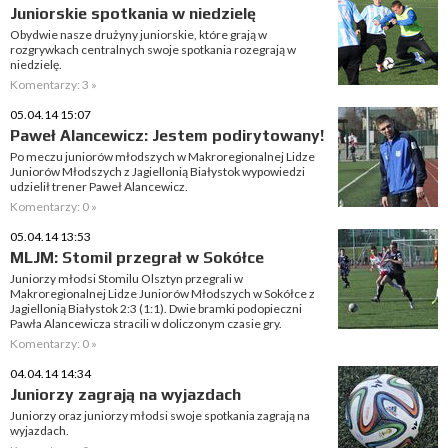
Juniorskie spotkania w niedzielę
Obydwie nasze drużyny juniorskie, które grają w
rozgrywkach centralnych swoje spotkania rozegrają w
niedzielę.
Komentarzy: 3 »
05.04.14 15:07
Paweł Alancewicz: Jestem podirytowany!
Po meczu juniorów młodszych w Makroregionalnej Lidze
Juniorów Młodszych z Jagiellonią Białystok wypowiedzi
udzielił trener Paweł Alancewicz.
Komentarzy: 0 »
05.04.14 13:53
MLJM: Stomil przegrał w Sokółce
Juniorzy młodsi Stomilu Olsztyn przegrali w
Makroregionalnej Lidze Juniorów Młodszych w Sokółce z
Jagiellonią Białystok 2:3 (1:1). Dwie bramki podopieczni
Pawła Alancewicza stracili w doliczonym czasie gry.
Komentarzy: 0 »
04.04.14 14:34
Juniorzy zagrają na wyjazdach
Juniorzy oraz juniorzy młodsi swoje spotkania zagrają na
wyjazdach.