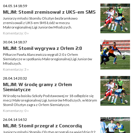
04.05.14 18:59
MLJM: Stomil zremisował z UKS-em SMS
Juniorzy młodsi Stomilu Olsztyn bezbramkowo
zremisowali z UKS-em SMS Łódź w meczu
Makroregionalnej Ligi Juniorów Młodszych.
Komentarzy: 0 »
30.04.14 18:37
MLJM: Stomil wygrywa z Orłem 2:0
Piłkarze Pawła Alancewicza wygrali 2:0 z Orłem
Siemiatycze w spotkaniu Makroregionalnej Ligi Juniorów
Młodszych.
Komentarzy: 3 »
28.04.14 20:32
MLJM: W środę gramy z Orłem
Siemiatycze
W środę na boisku Szkoły Podstawowej nr 18 odbędzie się
mecz Makroregionalnej Ligi Juniorów Młodszych, w którym
Stomil Olsztyn zagra z Orłem Siemiatycze.
Komentarzy: 0 »
26.04.14 14:52
MLJM: Stomil przegrał z Concordią
Juniorzy młodsi Stomilu Olsztyn przegrali na wyjeździe 0:2