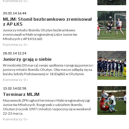
Komentarzy: 0 »
30.03.14 16:44
MLJM: Stomil bezbramkowo zremisował
z AP ŁKS
Juniorzy młodsi Stomilu Olsztyn bezbramkowo
zremisowali w Makroregionalnej Lidze Juniorów
Młodszych z AP ŁKS Łódź.
Komentarzy: 0 »
28.03.14 12:24
Juniorzy grają u siebie
W niedzielę (30 marca) swoje spotkania rozegrają juniorzy i
juniorzy młodsi Stomilu Olsztyn. Oba mecze odbędą się na
boisku Szkoły Podstawowej nr 18 (Dajtki) w Olsztynie.
Komentarzy: 0 »
13.02.14 02:58
Terminarz MLJM
Mazowiecki ZPN ogłosił terminarz Makroregionalnej Ligi
Juniorów Młodszych. Rozgrywki z udziałem Stomilu
Olsztyn (rocznik 1997 i młodsi) rozpoczną się w weekend
22-23 marca.
Komentarzy: 0 »