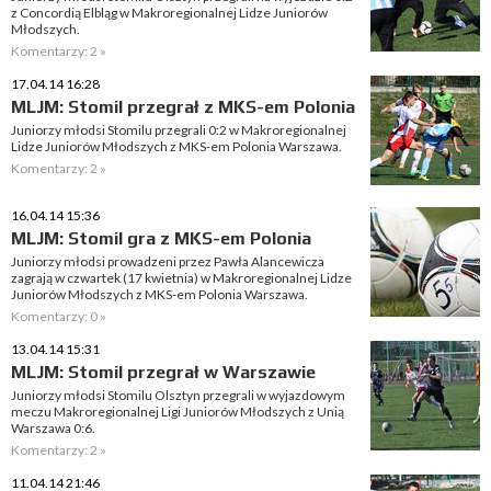
z Concordią Elbląg w Makroregionalnej Lidze Juniorów
Młodszych.
Komentarzy: 2 »
17.04.14 16:28
MLJM: Stomil przegrał z MKS-em Polonia
Juniorzy młodsi Stomilu przegrali 0:2 w Makroregionalnej
Lidze Juniorów Młodszych z MKS-em Polonia Warszawa.
Komentarzy: 2 »
16.04.14 15:36
MLJM: Stomil gra z MKS-em Polonia
Juniorzy młodsi prowadzeni przez Pawła Alancewicza
zagrają w czwartek (17 kwietnia) w Makroregionalnej Lidze
Juniorów Młodszych z MKS-em Polonia Warszawa.
Komentarzy: 0 »
13.04.14 15:31
MLJM: Stomil przegrał w Warszawie
Juniorzy młodsi Stomilu Olsztyn przegrali w wyjazdowym
meczu Makroregionalnej Ligi Juniorów Młodszych z Unią
Warszawa 0:6.
Komentarzy: 2 »
11.04.14 21:46