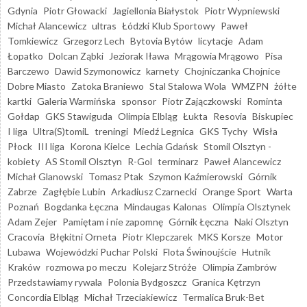
Gdynia
Piotr Głowacki
Jagiellonia Białystok
Piotr Wypniewski
Michał Alancewicz
ultras
Łódzki Klub Sportowy
Paweł
Tomkiewicz
Grzegorz Lech
Bytovia Bytów
licytacje
Adam
Łopatko
Dolcan Ząbki
Jeziorak Iława
Mrągowia Mrągowo
Pisa
Barczewo
Dawid Szymonowicz
karnety
Chojniczanka Chojnice
Dobre Miasto
Zatoka Braniewo
Stal Stalowa Wola
WMZPN
żółte
kartki
Galeria Warmińska
sponsor
Piotr Zajączkowski
Rominta
Gołdap
GKS Stawiguda
Olimpia Elbląg
Łukta
Resovia
Biskupiec
I liga
Ultra(S)tomiL
treningi
Miedź Legnica
GKS Tychy
Wisła
Płock
III liga
Korona Kielce
Lechia Gdańsk
Stomil Olsztyn -
kobiety
AS Stomil Olsztyn
R-Gol
terminarz
Paweł Alancewicz
Michał Glanowski
Tomasz Ptak
Szymon Kaźmierowski
Górnik
Zabrze
Zagłębie Lubin
Arkadiusz Czarnecki
Orange Sport
Warta
Poznań
Bogdanka Łęczna
Mindaugas Kalonas
Olimpia Olsztynek
Adam Zejer
Pamiętam i nie zapomnę
Górnik Łęczna
Naki Olsztyn
Cracovia
Błękitni Orneta
Piotr Klepczarek
MKS Korsze
Motor
Lubawa
Wojewódzki Puchar Polski
Flota Świnoujście
Hutnik
Kraków
rozmowa po meczu
Kolejarz Stróże
Olimpia Zambrów
Przedstawiamy rywala
Polonia Bydgoszcz
Granica Kętrzyn
Concordia Elbląg
Michał Trzeciakiewicz
Termalica Bruk-Bet