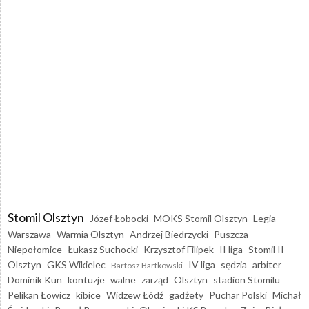
Stomil Olsztyn
Józef Łobocki
MOKS Stomil Olsztyn
Legia
Warszawa
Warmia Olsztyn
Andrzej Biedrzycki
Puszcza
Niepołomice
Łukasz Suchocki
Krzysztof Filipek
II liga
Stomil II
Olsztyn
GKS Wikielec
IV liga
sędzia
arbiter
Bartosz Bartkowski
Dominik Kun
kontuzje
walne
zarząd
Olsztyn
stadion Stomilu
Pelikan Łowicz
kibice
Widzew Łódź
gadżety
Puchar Polski
Michał