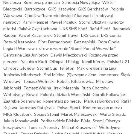
Nieciecza
Rozmowa po meczu
Sandecja Nowy Sącz
Wiktor
Biedrzycki
Bartoszyce
GKS Katowice
GKS Bełchatów
Polonia
Warszawa
Chodź w "biało-niebieskich" barwach i zdobywaj
nagrody!
Kamil Hempel
Paweł Piceluk
Stomil Olsztyn - juniorzy
młodsi
Raków Częstochowa
UKS SMS Łódź
Rafał Śledź
Radomiak
Radom
Paweł Kaczmarek
Stomil Travel
ŁKS Łódź
ŁKS Łomża
Rozwój Katowice
Piotr Darmochwał
Bez napinki
Odra Opole
Legia II Warszawa
stowarzyszenie "Stomil Ponad Wszystko"
Centralna Liga Juniorów
Dawid Mieczkowski
Rozmowa przed
meczem
Yasuhiro Katō
Olimpia II Elbląg
Kamil Kiereś
Polska U-21
Chrobry Głogów
Stomil Cup
felieton
Makroregionalna Liga
Juniorów Młodszych
Stal Mielec
(S)krytym okiem
komentarz
Śląsk
Wrocław
Tomasz Wełnicki
Robert Kiłdanowicz
Mirosław
Jabłoński
Tomasz Wełna
Irakli Meschia
Ruch Chorzów
Wołodymyr Kowal
Polonia Lidzbark Warmiński
Górnik Polkowice
Zagłębie Sosnowiec
komentarz po meczu
Mariusz Borkowski
Rafał
Kujawa
Jarosław Ratajczak
Polsat Sport
Komentarz po meczu
MKS Kluczbork
Socios Stomil
Marek Maleszewski
Warta Sieradz
Jakub Mosakowski
Podbeskidzie Bielsko-Biała
Stomil Olsztyn -
koszykówka
Tomasz Asensky
Michał Kraszewski
Wołodymyr
Tanczyk
Ernest Dzięcioł
Adrian Stawski
Lukáš Kubáň
Kotwica