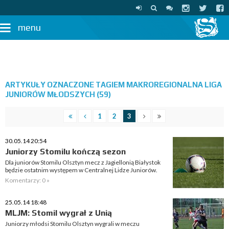
menu
ARTYKUŁY OZNACZONE TAGIEM MAKROREGIONALNA LIGA
JUNIORÓW MŁODSZYCH (59)
1
2
3
30.05.14 20:54
Juniorzy Stomilu kończą sezon
Dla juniorów Stomilu Olsztyn mecz z Jagiellonią Białystok
będzie ostatnim występem w Centralnej Lidze Juniorów.
Komentarzy: 0 »
25.05.14 18:48
MLJM: Stomil wygrał z Unią
Juniorzy młodsi Stomilu Olsztyn wygrali w meczu