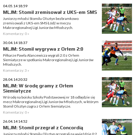
04.05.14 18:59
MLJM: Stomil zremisował z UKS-em SMS
Juniorzy młodsi Stomilu Olsztyn bezbramkowo
zremisowali z UKS-em SMS Łódź w meczu
Makroregionalnej Ligi Juniorów Młodszych.
Komentarzy: 0 »
30.04.14 18:37
MLJM: Stomil wygrywa z Orłem 2:0
Piłkarze Pawła Alancewicza wygrali 2:0 z Orłem
Siemiatycze w spotkaniu Makroregionalnej Ligi Juniorów
Młodszych.
Komentarzy: 3 »
28.04.14 20:32
MLJM: W środę gramy z Orłem
Siemiatycze
W środę na boisku Szkoły Podstawowej nr 18 odbędzie się
mecz Makroregionalnej Ligi Juniorów Młodszych, w którym
Stomil Olsztyn zagra z Orłem Siemiatycze.
Komentarzy: 0 »
26.04.14 14:52
MLJM: Stomil przegrał z Concordią
Juniorzy młodsi Stomilu Olsztyn przegrali na wyjeździe 0:2