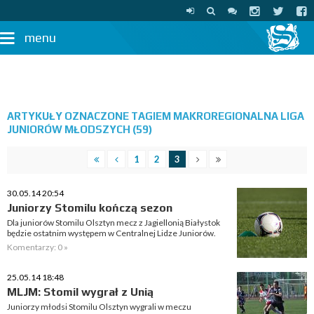
menu
ARTYKUŁY OZNACZONE TAGIEM MAKROREGIONALNA LIGA
JUNIORÓW MŁODSZYCH (59)
1
2
3
30.05.14 20:54
Juniorzy Stomilu kończą sezon
Dla juniorów Stomilu Olsztyn mecz z Jagiellonią Białystok
będzie ostatnim występem w Centralnej Lidze Juniorów.
Komentarzy: 0 »
25.05.14 18:48
MLJM: Stomil wygrał z Unią
Juniorzy młodsi Stomilu Olsztyn wygrali w meczu