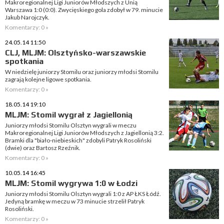
Makroregionalnej Ligi Juniorów Młodszych z Unią
Warszawa 1:0 (0:0). Zwycięskiego gola zdobył w 79. minucie
Jakub Narojczyk.
Komentarzy: 0 »
24.05.14 11:50
CLJ, MLJM: Olsztyńsko-warszawskie
spotkania
W niedzielę juniorzy Stomilu oraz juniorzy młodsi Stomilu
zagrają kolejne ligowe spotkania.
Komentarzy: 0 »
18.05.14 19:10
MLJM: Stomil wygrał z Jagiellonią
Juniorzy młodsi Stomilu Olsztyn wygrali w meczu
Makroregionalnej Ligi Juniorów Młodszych z Jagiellonią 3:2.
Bramki dla "biało-niebieskich" zdobyli Patryk Rosoliński
(dwie) oraz Bartosz Rzeźnik.
Komentarzy: 0 »
10.05.14 16:45
MLJM: Stomil wygrywa 1:0 w Łodzi
Juniorzy młodsi Stomilu Olsztyn wygrali 1:0 z AP ŁKS Łódź.
Jedyną bramkę w meczu w 73 minucie strzelił Patryk
Rosoliński.
Komentarzy: 0 »