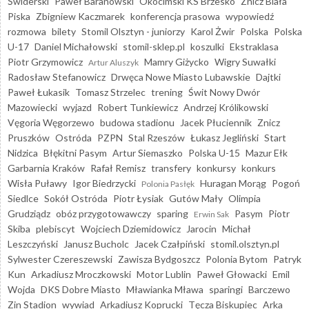
Świderski
Paweł Baranowski
Okocimski KS Brzesko
Znicz Biała
Piska
Zbigniew Kaczmarek
konferencja prasowa
wypowiedź
rozmowa
bilety
Stomil Olsztyn - juniorzy
Karol Żwir
Polska
Polska
U-17
Daniel Michałowski
stomil-sklep.pl
koszulki
Ekstraklasa
Piotr Grzymowicz
Mamry Giżycko
Wigry Suwałki
Artur Aluszyk
Radosław Stefanowicz
Drwęca Nowe Miasto Lubawskie
Dajtki
Paweł Łukasik
Tomasz Strzelec
trening
Świt Nowy Dwór
Mazowiecki
wyjazd
Robert Tunkiewicz
Andrzej Królikowski
Vęgoria Węgorzewo
budowa stadionu
Jacek Płuciennik
Znicz
Pruszków
Ostróda
PZPN
Stal Rzeszów
Łukasz Jegliński
Start
Nidzica
Błękitni Pasym
Artur Siemaszko
Polska U-15
Mazur Ełk
Garbarnia Kraków
Rafał Remisz
transfery
konkursy
konkurs
Wisła Puławy
Igor Biedrzycki
Huragan Morąg
Pogoń
Polonia Pasłęk
Siedlce
Sokół Ostróda
Piotr Łysiak
Gutów Mały
Olimpia
Grudziądz
obóz przygotowawczy
sparing
Pasym
Piotr
Erwin Sak
Skiba
plebiscyt
Wojciech Dziemidowicz
Jarocin
Michał
Leszczyński
Janusz Bucholc
Jacek Czałpiński
stomil.olsztyn.pl
Sylwester Czereszewski
Zawisza Bydgoszcz
Polonia Bytom
Patryk
Kun
Arkadiusz Mroczkowski
Motor Lublin
Paweł Głowacki
Emil
Wojda
DKS Dobre Miasto
Mławianka Mława
sparingi
Barczewo
Zin Stadion
wywiad
Arkadiusz Koprucki
Tęcza Biskupiec
Arka