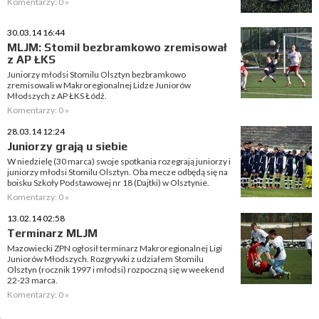
Komentarzy: 0 »
30.03.14 16:44
MLJM: Stomil bezbramkowo zremisował
z AP ŁKS
Juniorzy młodsi Stomilu Olsztyn bezbramkowo
zremisowali w Makroregionalnej Lidze Juniorów
Młodszych z AP ŁKS Łódź.
Komentarzy: 0 »
28.03.14 12:24
Juniorzy grają u siebie
W niedzielę (30 marca) swoje spotkania rozegrają juniorzy i
juniorzy młodsi Stomilu Olsztyn. Oba mecze odbędą się na
boisku Szkoły Podstawowej nr 18 (Dajtki) w Olsztynie.
Komentarzy: 0 »
13.02.14 02:58
Terminarz MLJM
Mazowiecki ZPN ogłosił terminarz Makroregionalnej Ligi
Juniorów Młodszych. Rozgrywki z udziałem Stomilu
Olsztyn (rocznik 1997 i młodsi) rozpoczną się w weekend
22-23 marca.
Komentarzy: 0 »