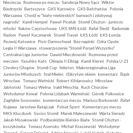
Nieciecza
Rozmowa po meczu
Sandecja Nowy Sącz
Wiktor
Biedrzycki
Bartoszyce
GKS Katowice
GKS Bełchatów
Polonia
Warszawa
Chodź w "biało-niebieskich" barwach i zdobywaj
nagrody!
Kamil Hempel
Paweł Piceluk
Stomil Olsztyn - juniorzy
młodsi
Raków Częstochowa
UKS SMS Łódź
Rafał Śledź
Radomiak
Radom
Paweł Kaczmarek
Stomil Travel
ŁKS Łódź
ŁKS Łomża
Rozwój Katowice
Piotr Darmochwał
Bez napinki
Odra Opole
Legia II Warszawa
stowarzyszenie "Stomil Ponad Wszystko"
Centralna Liga Juniorów
Dawid Mieczkowski
Rozmowa przed
meczem
Yasuhiro Katō
Olimpia II Elbląg
Kamil Kiereś
Polska U-21
Chrobry Głogów
Stomil Cup
felieton
Makroregionalna Liga
Juniorów Młodszych
Stal Mielec
(S)krytym okiem
komentarz
Śląsk
Wrocław
Tomasz Wełnicki
Robert Kiłdanowicz
Mirosław
Jabłoński
Tomasz Wełna
Irakli Meschia
Ruch Chorzów
Wołodymyr Kowal
Polonia Lidzbark Warmiński
Górnik Polkowice
Zagłębie Sosnowiec
komentarz po meczu
Mariusz Borkowski
Rafał
Kujawa
Jarosław Ratajczak
Polsat Sport
Komentarz po meczu
MKS Kluczbork
Socios Stomil
Marek Maleszewski
Warta Sieradz
Jakub Mosakowski
Podbeskidzie Bielsko-Biała
Stomil Olsztyn -
koszykówka
Tomasz Asensky
Michał Kraszewski
Wołodymyr
Tanczyk
Ernest Dzięcioł
Adrian Stawski
Lukáš Kubáň
Kotwica