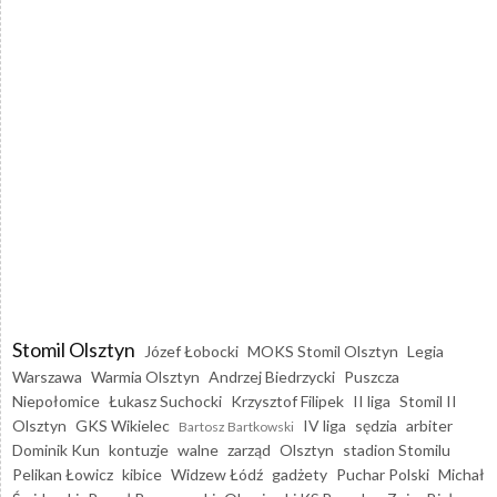
Stomil Olsztyn
Józef Łobocki
MOKS Stomil Olsztyn
Legia
Warszawa
Warmia Olsztyn
Andrzej Biedrzycki
Puszcza
Niepołomice
Łukasz Suchocki
Krzysztof Filipek
II liga
Stomil II
Olsztyn
GKS Wikielec
IV liga
sędzia
arbiter
Bartosz Bartkowski
Dominik Kun
kontuzje
walne
zarząd
Olsztyn
stadion Stomilu
Pelikan Łowicz
kibice
Widzew Łódź
gadżety
Puchar Polski
Michał