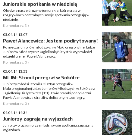
Juniorskie spotkania w niedzielę
Obydwie nasze drużyny juniorskie, które grają w
rozgrywkach centralnych swoje spotkania rozegrają w
niedzielę.
Komentarzy: 3 »
05.04.14 15:07
Paweł Alancewicz: Jestem podirytowany!
Po meczu juniorów młodszych w Makroregionalnej Lidze
Juniorów Młodszych z Jagiellonią Białystok wypowiedzi
udzielił trener Paweł Alancewicz.
Komentarzy: 0 »
05.04.14 13:53
MLJM: Stomil przegrał w Sokółce
Juniorzy młodsi Stomilu Olsztyn przegrali w
Makroregionalnej Lidze Juniorów Młodszych w Sokółce z
Jagiellonią Białystok 2:3 (1:1). Dwie bramki podopieczni
Pawła Alancewicza stracili w doliczonym czasie gry.
Komentarzy: 0 »
04.04.14 14:34
Juniorzy zagrają na wyjazdach
Juniorzy oraz juniorzy młodsi swoje spotkania zagrają na
wyjazdach.