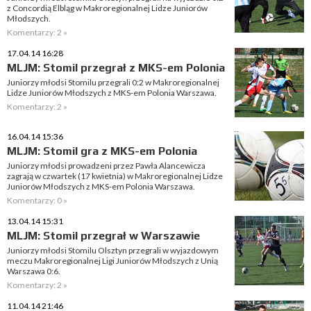
z Concordią Elbląg w Makroregionalnej Lidze Juniorów
Młodszych.
Komentarzy: 2 »
17.04.14 16:28
MLJM: Stomil przegrał z MKS-em Polonia
Juniorzy młodsi Stomilu przegrali 0:2 w Makroregionalnej
Lidze Juniorów Młodszych z MKS-em Polonia Warszawa.
Komentarzy: 2 »
16.04.14 15:36
MLJM: Stomil gra z MKS-em Polonia
Juniorzy młodsi prowadzeni przez Pawła Alancewicza
zagrają w czwartek (17 kwietnia) w Makroregionalnej Lidze
Juniorów Młodszych z MKS-em Polonia Warszawa.
Komentarzy: 0 »
13.04.14 15:31
MLJM: Stomil przegrał w Warszawie
Juniorzy młodsi Stomilu Olsztyn przegrali w wyjazdowym
meczu Makroregionalnej Ligi Juniorów Młodszych z Unią
Warszawa 0:6.
Komentarzy: 2 »
11.04.14 21:46