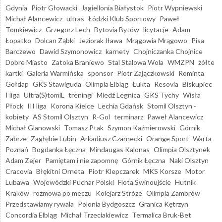
Gdynia
Piotr Głowacki
Jagiellonia Białystok
Piotr Wypniewski
Michał Alancewicz
ultras
Łódzki Klub Sportowy
Paweł
Tomkiewicz
Grzegorz Lech
Bytovia Bytów
licytacje
Adam
Łopatko
Dolcan Ząbki
Jeziorak Iława
Mrągowia Mrągowo
Pisa
Barczewo
Dawid Szymonowicz
karnety
Chojniczanka Chojnice
Dobre Miasto
Zatoka Braniewo
Stal Stalowa Wola
WMZPN
żółte
kartki
Galeria Warmińska
sponsor
Piotr Zajączkowski
Rominta
Gołdap
GKS Stawiguda
Olimpia Elbląg
Łukta
Resovia
Biskupiec
I liga
Ultra(S)tomiL
treningi
Miedź Legnica
GKS Tychy
Wisła
Płock
III liga
Korona Kielce
Lechia Gdańsk
Stomil Olsztyn -
kobiety
AS Stomil Olsztyn
R-Gol
terminarz
Paweł Alancewicz
Michał Glanowski
Tomasz Ptak
Szymon Kaźmierowski
Górnik
Zabrze
Zagłębie Lubin
Arkadiusz Czarnecki
Orange Sport
Warta
Poznań
Bogdanka Łęczna
Mindaugas Kalonas
Olimpia Olsztynek
Adam Zejer
Pamiętam i nie zapomnę
Górnik Łęczna
Naki Olsztyn
Cracovia
Błękitni Orneta
Piotr Klepczarek
MKS Korsze
Motor
Lubawa
Wojewódzki Puchar Polski
Flota Świnoujście
Hutnik
Kraków
rozmowa po meczu
Kolejarz Stróże
Olimpia Zambrów
Przedstawiamy rywala
Polonia Bydgoszcz
Granica Kętrzyn
Concordia Elbląg
Michał Trzeciakiewicz
Termalica Bruk-Bet