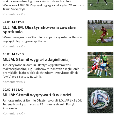
Makroregionalnej Ligi Juniorów Młodszych z Unią
Warszawa 1:0 (0:0). Zwycięskiego gola zdobył w 79. minucie
Jakub Narojczyk.
Komentarzy: 0 »
24.05.14 11:50
CLJ, MLJM: Olsztyńsko-warszawskie
spotkania
W niedzielę juniorzy Stomilu oraz juniorzy młodsi Stomilu
zagrają kolejne ligowe spotkania.
Komentarzy: 0 »
18.05.14 19:10
MLJM: Stomil wygrał z Jagiellonią
Juniorzy młodsi Stomilu Olsztyn wygrali w meczu
Makroregionalnej Ligi Juniorów Młodszych z Jagiellonią 3:2.
Bramki dla "biało-niebieskich" zdobyli Patryk Rosoliński
(dwie) oraz Bartosz Rzeźnik.
Komentarzy: 0 »
10.05.14 16:45
MLJM: Stomil wygrywa 1:0 w Łodzi
Juniorzy młodsi Stomilu Olsztyn wygrali 1:0 z AP ŁKS Łódź.
Jedyną bramkę w meczu w 73 minucie strzelił Patryk
Rosoliński.
Komentarzy: 0 »