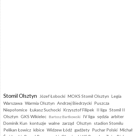
Stomil Olsztyn
Józef Łobocki
MOKS Stomil Olsztyn
Legia
Warszawa
Warmia Olsztyn
Andrzej Biedrzycki
Puszcza
Niepołomice
Łukasz Suchocki
Krzysztof Filipek
II liga
Stomil II
Olsztyn
GKS Wikielec
IV liga
sędzia
arbiter
Bartosz Bartkowski
Dominik Kun
kontuzje
walne
zarząd
Olsztyn
stadion Stomilu
Pelikan Łowicz
kibice
Widzew Łódź
gadżety
Puchar Polski
Michał