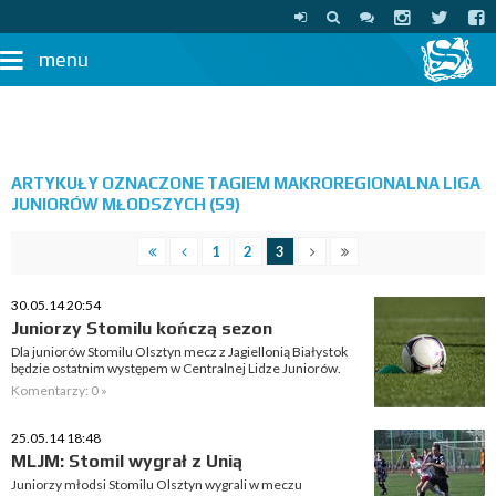
menu
ARTYKUŁY OZNACZONE TAGIEM MAKROREGIONALNA LIGA
JUNIORÓW MŁODSZYCH (59)
1
2
3
30.05.14 20:54
Juniorzy Stomilu kończą sezon
Dla juniorów Stomilu Olsztyn mecz z Jagiellonią Białystok
będzie ostatnim występem w Centralnej Lidze Juniorów.
Komentarzy: 0 »
25.05.14 18:48
MLJM: Stomil wygrał z Unią
Juniorzy młodsi Stomilu Olsztyn wygrali w meczu