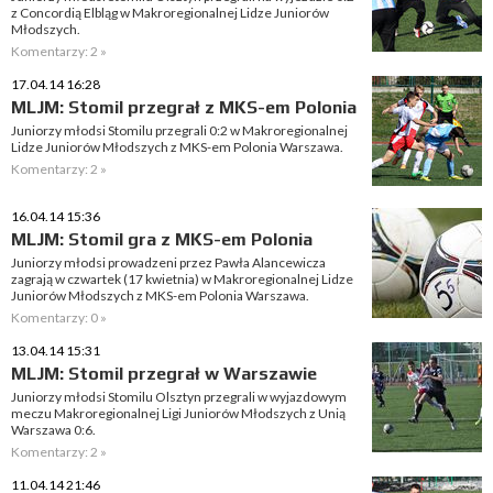
z Concordią Elbląg w Makroregionalnej Lidze Juniorów
Młodszych.
Komentarzy: 2 »
17.04.14 16:28
MLJM: Stomil przegrał z MKS-em Polonia
Juniorzy młodsi Stomilu przegrali 0:2 w Makroregionalnej
Lidze Juniorów Młodszych z MKS-em Polonia Warszawa.
Komentarzy: 2 »
16.04.14 15:36
MLJM: Stomil gra z MKS-em Polonia
Juniorzy młodsi prowadzeni przez Pawła Alancewicza
zagrają w czwartek (17 kwietnia) w Makroregionalnej Lidze
Juniorów Młodszych z MKS-em Polonia Warszawa.
Komentarzy: 0 »
13.04.14 15:31
MLJM: Stomil przegrał w Warszawie
Juniorzy młodsi Stomilu Olsztyn przegrali w wyjazdowym
meczu Makroregionalnej Ligi Juniorów Młodszych z Unią
Warszawa 0:6.
Komentarzy: 2 »
11.04.14 21:46