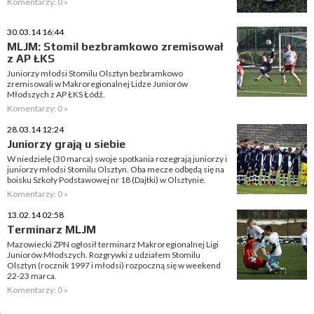
Komentarzy: 0 »
30.03.14 16:44
MLJM: Stomil bezbramkowo zremisował
z AP ŁKS
Juniorzy młodsi Stomilu Olsztyn bezbramkowo
zremisowali w Makroregionalnej Lidze Juniorów
Młodszych z AP ŁKS Łódź.
Komentarzy: 0 »
28.03.14 12:24
Juniorzy grają u siebie
W niedzielę (30 marca) swoje spotkania rozegrają juniorzy i
juniorzy młodsi Stomilu Olsztyn. Oba mecze odbędą się na
boisku Szkoły Podstawowej nr 18 (Dajtki) w Olsztynie.
Komentarzy: 0 »
13.02.14 02:58
Terminarz MLJM
Mazowiecki ZPN ogłosił terminarz Makroregionalnej Ligi
Juniorów Młodszych. Rozgrywki z udziałem Stomilu
Olsztyn (rocznik 1997 i młodsi) rozpoczną się w weekend
22-23 marca.
Komentarzy: 0 »