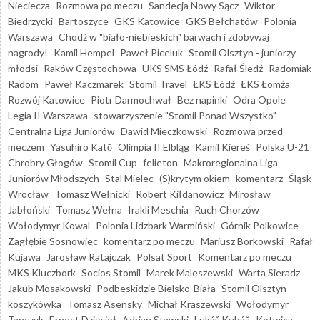
Nieciecza
Rozmowa po meczu
Sandecja Nowy Sącz
Wiktor
Biedrzycki
Bartoszyce
GKS Katowice
GKS Bełchatów
Polonia
Warszawa
Chodź w "biało-niebieskich" barwach i zdobywaj
nagrody!
Kamil Hempel
Paweł Piceluk
Stomil Olsztyn - juniorzy
młodsi
Raków Częstochowa
UKS SMS Łódź
Rafał Śledź
Radomiak
Radom
Paweł Kaczmarek
Stomil Travel
ŁKS Łódź
ŁKS Łomża
Rozwój Katowice
Piotr Darmochwał
Bez napinki
Odra Opole
Legia II Warszawa
stowarzyszenie "Stomil Ponad Wszystko"
Centralna Liga Juniorów
Dawid Mieczkowski
Rozmowa przed
meczem
Yasuhiro Katō
Olimpia II Elbląg
Kamil Kiereś
Polska U-21
Chrobry Głogów
Stomil Cup
felieton
Makroregionalna Liga
Juniorów Młodszych
Stal Mielec
(S)krytym okiem
komentarz
Śląsk
Wrocław
Tomasz Wełnicki
Robert Kiłdanowicz
Mirosław
Jabłoński
Tomasz Wełna
Irakli Meschia
Ruch Chorzów
Wołodymyr Kowal
Polonia Lidzbark Warmiński
Górnik Polkowice
Zagłębie Sosnowiec
komentarz po meczu
Mariusz Borkowski
Rafał
Kujawa
Jarosław Ratajczak
Polsat Sport
Komentarz po meczu
MKS Kluczbork
Socios Stomil
Marek Maleszewski
Warta Sieradz
Jakub Mosakowski
Podbeskidzie Bielsko-Biała
Stomil Olsztyn -
koszykówka
Tomasz Asensky
Michał Kraszewski
Wołodymyr
Tanczyk
Ernest Dzięcioł
Adrian Stawski
Lukáš Kubáň
Kotwica