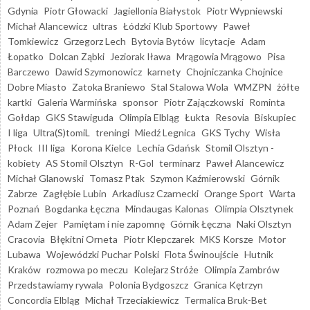
Gdynia
Piotr Głowacki
Jagiellonia Białystok
Piotr Wypniewski
Michał Alancewicz
ultras
Łódzki Klub Sportowy
Paweł
Tomkiewicz
Grzegorz Lech
Bytovia Bytów
licytacje
Adam
Łopatko
Dolcan Ząbki
Jeziorak Iława
Mrągowia Mrągowo
Pisa
Barczewo
Dawid Szymonowicz
karnety
Chojniczanka Chojnice
Dobre Miasto
Zatoka Braniewo
Stal Stalowa Wola
WMZPN
żółte
kartki
Galeria Warmińska
sponsor
Piotr Zajączkowski
Rominta
Gołdap
GKS Stawiguda
Olimpia Elbląg
Łukta
Resovia
Biskupiec
I liga
Ultra(S)tomiL
treningi
Miedź Legnica
GKS Tychy
Wisła
Płock
III liga
Korona Kielce
Lechia Gdańsk
Stomil Olsztyn -
kobiety
AS Stomil Olsztyn
R-Gol
terminarz
Paweł Alancewicz
Michał Glanowski
Tomasz Ptak
Szymon Kaźmierowski
Górnik
Zabrze
Zagłębie Lubin
Arkadiusz Czarnecki
Orange Sport
Warta
Poznań
Bogdanka Łęczna
Mindaugas Kalonas
Olimpia Olsztynek
Adam Zejer
Pamiętam i nie zapomnę
Górnik Łęczna
Naki Olsztyn
Cracovia
Błękitni Orneta
Piotr Klepczarek
MKS Korsze
Motor
Lubawa
Wojewódzki Puchar Polski
Flota Świnoujście
Hutnik
Kraków
rozmowa po meczu
Kolejarz Stróże
Olimpia Zambrów
Przedstawiamy rywala
Polonia Bydgoszcz
Granica Kętrzyn
Concordia Elbląg
Michał Trzeciakiewicz
Termalica Bruk-Bet