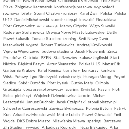
Świderski
Paweł Baranowski
Okocimski KS Brzesko
Znicz Biała
Piska
Zbigniew Kaczmarek
konferencja prasowa
wypowiedź
rozmowa
bilety
Stomil Olsztyn - juniorzy
Karol Żwir
Polska
Polska
U-17
Daniel Michałowski
stomil-sklep.pl
koszulki
Ekstraklasa
Piotr Grzymowicz
Mamry Giżycko
Wigry Suwałki
Artur Aluszyk
Radosław Stefanowicz
Drwęca Nowe Miasto Lubawskie
Dajtki
Paweł Łukasik
Tomasz Strzelec
trening
Świt Nowy Dwór
Mazowiecki
wyjazd
Robert Tunkiewicz
Andrzej Królikowski
Vęgoria Węgorzewo
budowa stadionu
Jacek Płuciennik
Znicz
Pruszków
Ostróda
PZPN
Stal Rzeszów
Łukasz Jegliński
Start
Nidzica
Błękitni Pasym
Artur Siemaszko
Polska U-15
Mazur Ełk
Garbarnia Kraków
Rafał Remisz
transfery
konkursy
konkurs
Wisła Puławy
Igor Biedrzycki
Huragan Morąg
Pogoń
Polonia Pasłęk
Siedlce
Sokół Ostróda
Piotr Łysiak
Gutów Mały
Olimpia
Grudziądz
obóz przygotowawczy
sparing
Pasym
Piotr
Erwin Sak
Skiba
plebiscyt
Wojciech Dziemidowicz
Jarocin
Michał
Leszczyński
Janusz Bucholc
Jacek Czałpiński
stomil.olsztyn.pl
Sylwester Czereszewski
Zawisza Bydgoszcz
Polonia Bytom
Patryk
Kun
Arkadiusz Mroczkowski
Motor Lublin
Paweł Głowacki
Emil
Wojda
DKS Dobre Miasto
Mławianka Mława
sparingi
Barczewo
Zin Stadion
wywiad
Arkadiusz Koprucki
Tęcza Biskupiec
Arka