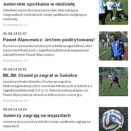
Juniorskie spotkania w niedzielę
Obydwie nasze drużyny juniorskie, które grają w
rozgrywkach centralnych swoje spotkania rozegrają w
niedzielę.
Komentarzy: 3 »
05.04.14 15:07
Paweł Alancewicz: Jestem podirytowany!
Po meczu juniorów młodszych w Makroregionalnej Lidze
Juniorów Młodszych z Jagiellonią Białystok wypowiedzi
udzielił trener Paweł Alancewicz.
Komentarzy: 0 »
05.04.14 13:53
MLJM: Stomil przegrał w Sokółce
Juniorzy młodsi Stomilu Olsztyn przegrali w
Makroregionalnej Lidze Juniorów Młodszych w Sokółce z
Jagiellonią Białystok 2:3 (1:1). Dwie bramki podopieczni
Pawła Alancewicza stracili w doliczonym czasie gry.
Komentarzy: 0 »
04.04.14 14:34
Juniorzy zagrają na wyjazdach
Juniorzy oraz juniorzy młodsi swoje spotkania zagrają na
wyjazdach.