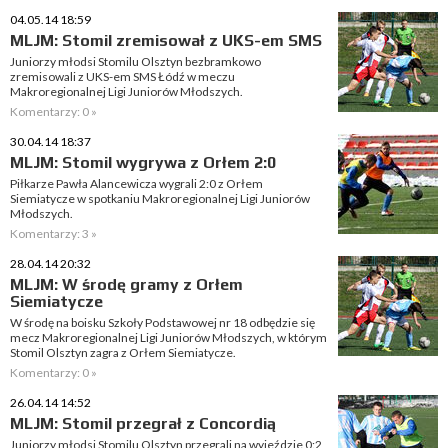
04.05.14 18:59
MLJM: Stomil zremisował z UKS-em SMS
Juniorzy młodsi Stomilu Olsztyn bezbramkowo
zremisowali z UKS-em SMS Łódź w meczu
Makroregionalnej Ligi Juniorów Młodszych.
Komentarzy: 0 »
30.04.14 18:37
MLJM: Stomil wygrywa z Orłem 2:0
Piłkarze Pawła Alancewicza wygrali 2:0 z Orłem
Siemiatycze w spotkaniu Makroregionalnej Ligi Juniorów
Młodszych.
Komentarzy: 3 »
28.04.14 20:32
MLJM: W środę gramy z Orłem
Siemiatycze
W środę na boisku Szkoły Podstawowej nr 18 odbędzie się
mecz Makroregionalnej Ligi Juniorów Młodszych, w którym
Stomil Olsztyn zagra z Orłem Siemiatycze.
Komentarzy: 0 »
26.04.14 14:52
MLJM: Stomil przegrał z Concordią
Juniorzy młodsi Stomilu Olsztyn przegrali na wyjeździe 0:2