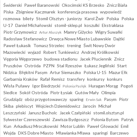
Świderski
Paweł Baranowski
Okocimski KS Brzesko
Znicz Biała
Piska
Zbigniew Kaczmarek
konferencja prasowa
wypowiedź
rozmowa
bilety
Stomil Olsztyn - juniorzy
Karol Żwir
Polska
Polska
U-17
Daniel Michałowski
stomil-sklep.pl
koszulki
Ekstraklasa
Piotr Grzymowicz
Mamry Giżycko
Wigry Suwałki
Artur Aluszyk
Radosław Stefanowicz
Drwęca Nowe Miasto Lubawskie
Dajtki
Paweł Łukasik
Tomasz Strzelec
trening
Świt Nowy Dwór
Mazowiecki
wyjazd
Robert Tunkiewicz
Andrzej Królikowski
Vęgoria Węgorzewo
budowa stadionu
Jacek Płuciennik
Znicz
Pruszków
Ostróda
PZPN
Stal Rzeszów
Łukasz Jegliński
Start
Nidzica
Błękitni Pasym
Artur Siemaszko
Polska U-15
Mazur Ełk
Garbarnia Kraków
Rafał Remisz
transfery
konkursy
konkurs
Wisła Puławy
Igor Biedrzycki
Huragan Morąg
Pogoń
Polonia Pasłęk
Siedlce
Sokół Ostróda
Piotr Łysiak
Gutów Mały
Olimpia
Grudziądz
obóz przygotowawczy
sparing
Pasym
Piotr
Erwin Sak
Skiba
plebiscyt
Wojciech Dziemidowicz
Jarocin
Michał
Leszczyński
Janusz Bucholc
Jacek Czałpiński
stomil.olsztyn.pl
Sylwester Czereszewski
Zawisza Bydgoszcz
Polonia Bytom
Patryk
Kun
Arkadiusz Mroczkowski
Motor Lublin
Paweł Głowacki
Emil
Wojda
DKS Dobre Miasto
Mławianka Mława
sparingi
Barczewo