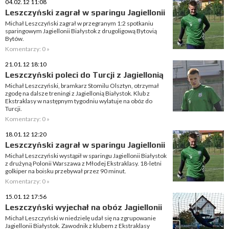
04.02.12 11:08
Leszczyński zagrał w sparingu Jagiellonii
Michał Leszczyński zagrał w przegranym 1:2 spotkaniu
sparingowym Jagiellonii Białystok z drugoligową Bytovią
Bytów.
Komentarzy: 0 »
21.01.12 18:10
Leszczyński poleci do Turcji z Jagiellonią
Michał Leszczyński, bramkarz Stomilu Olsztyn, otrzymał
zgodę na dalsze treningi z Jagiellonią Białystok. Klub z
Ekstraklasy w następnym tygodniu wylatuje na obóz do
Turcji.
Komentarzy: 0 »
18.01.12 12:20
Leszczyński zagrał w sparingu Jagiellonii
Michał Leszczyński wystąpił w sparingu Jagiellonii Białystok
z drużyną Polonii Warszawa z Młodej Ekstraklasy. 18-letni
golkiper na boisku przebywał przez 90 minut.
Komentarzy: 0 »
15.01.12 17:56
Leszczyński wyjechał na obóz Jagiellonii
Michał Leszczyński w niedzielę udał się na zgrupowanie
Jagiellonii Białystok. Zawodnik z klubem z Ekstraklasy