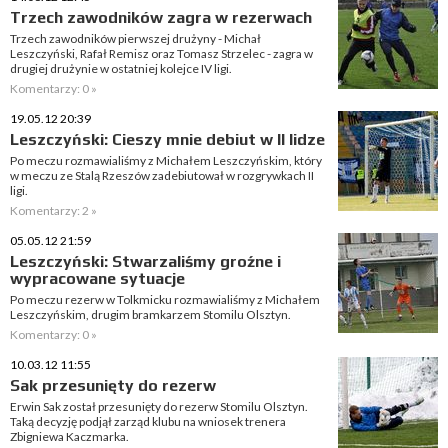
Trzech zawodników zagra w rezerwach
Trzech zawodników pierwszej drużyny - Michał
Leszczyński, Rafał Remisz oraz Tomasz Strzelec - zagra w
drugiej drużynie w ostatniej kolejce IV ligi.
Komentarzy: 0 »
19.05.12 20:39
Leszczyński: Cieszy mnie debiut w II lidze
Po meczu rozmawialiśmy z Michałem Leszczyńskim, który
w meczu ze Stalą Rzeszów zadebiutował w rozgrywkach II
ligi.
Komentarzy: 2 »
05.05.12 21:59
Leszczyński: Stwarzaliśmy groźne i
wypracowane sytuacje
Po meczu rezerw w Tolkmicku rozmawialiśmy z Michałem
Leszczyńskim, drugim bramkarzem Stomilu Olsztyn.
Komentarzy: 0 »
10.03.12 11:55
Sak przesunięty do rezerw
Erwin Sak został przesunięty do rezerw Stomilu Olsztyn.
Taką decyzję podjął zarząd klubu na wniosek trenera
Zbigniewa Kaczmarka.