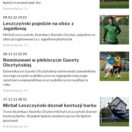
będzie trenował pięć dni.
Komentarzy: 1 »
09.01.12 19:23
Leszczyński pojedzie na obóz z
Jagiellonią
Michał Leszczyński, bramkarz Stomilu Olsztyn, pojedzie na
obóz przygotowawczy z Jagiellonią Białystok.
Komentarzy: 3 »
28.11.11 12:30
Nominowani w plebiscycie Gazety
Olsztyńskiej
Dziennikarze Gazety Olsztyńskiej nominowali zawodników
naszego zespołu w plebiscycie na najpopularniejszego
sportowca województwa oraz w plebiscycie na piłkarza
roku.
Komentarzy: 0 »
17.11.11 18:15
Michał Leszczyński doznał kontuzji barku
Trzeci bramkarz Stomilu Olsztyn Michał Leszczyński doznał
kontuzji barku. W piątek będzie wiadomo przez ile będzie
pauzował.
Komentarzy: 0 »