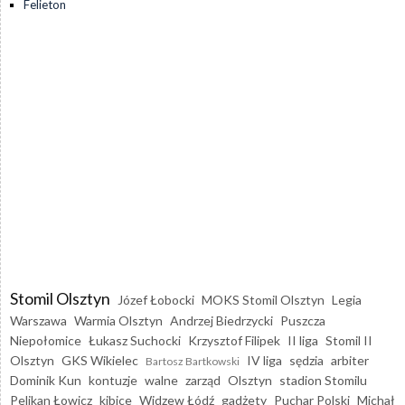
Felieton
Stomil Olsztyn
Józef Łobocki
MOKS Stomil Olsztyn
Legia
Warszawa
Warmia Olsztyn
Andrzej Biedrzycki
Puszcza
Niepołomice
Łukasz Suchocki
Krzysztof Filipek
II liga
Stomil II
Olsztyn
GKS Wikielec
IV liga
sędzia
arbiter
Bartosz Bartkowski
Dominik Kun
kontuzje
walne
zarząd
Olsztyn
stadion Stomilu
Pelikan Łowicz
kibice
Widzew Łódź
gadżety
Puchar Polski
Michał