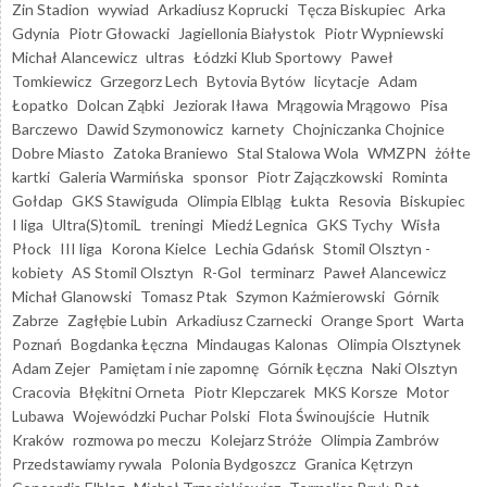
Zin Stadion
wywiad
Arkadiusz Koprucki
Tęcza Biskupiec
Arka
Gdynia
Piotr Głowacki
Jagiellonia Białystok
Piotr Wypniewski
Michał Alancewicz
ultras
Łódzki Klub Sportowy
Paweł
Tomkiewicz
Grzegorz Lech
Bytovia Bytów
licytacje
Adam
Łopatko
Dolcan Ząbki
Jeziorak Iława
Mrągowia Mrągowo
Pisa
Barczewo
Dawid Szymonowicz
karnety
Chojniczanka Chojnice
Dobre Miasto
Zatoka Braniewo
Stal Stalowa Wola
WMZPN
żółte
kartki
Galeria Warmińska
sponsor
Piotr Zajączkowski
Rominta
Gołdap
GKS Stawiguda
Olimpia Elbląg
Łukta
Resovia
Biskupiec
I liga
Ultra(S)tomiL
treningi
Miedź Legnica
GKS Tychy
Wisła
Płock
III liga
Korona Kielce
Lechia Gdańsk
Stomil Olsztyn -
kobiety
AS Stomil Olsztyn
R-Gol
terminarz
Paweł Alancewicz
Michał Glanowski
Tomasz Ptak
Szymon Kaźmierowski
Górnik
Zabrze
Zagłębie Lubin
Arkadiusz Czarnecki
Orange Sport
Warta
Poznań
Bogdanka Łęczna
Mindaugas Kalonas
Olimpia Olsztynek
Adam Zejer
Pamiętam i nie zapomnę
Górnik Łęczna
Naki Olsztyn
Cracovia
Błękitni Orneta
Piotr Klepczarek
MKS Korsze
Motor
Lubawa
Wojewódzki Puchar Polski
Flota Świnoujście
Hutnik
Kraków
rozmowa po meczu
Kolejarz Stróże
Olimpia Zambrów
Przedstawiamy rywala
Polonia Bydgoszcz
Granica Kętrzyn