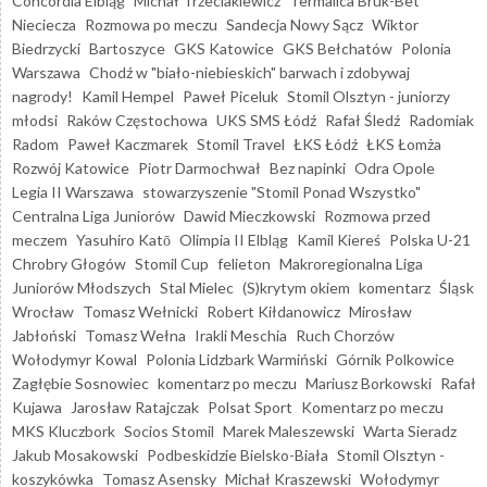
Concordia Elbląg
Michał Trzeciakiewicz
Termalica Bruk-Bet
Nieciecza
Rozmowa po meczu
Sandecja Nowy Sącz
Wiktor
Biedrzycki
Bartoszyce
GKS Katowice
GKS Bełchatów
Polonia
Warszawa
Chodź w "biało-niebieskich" barwach i zdobywaj
nagrody!
Kamil Hempel
Paweł Piceluk
Stomil Olsztyn - juniorzy
młodsi
Raków Częstochowa
UKS SMS Łódź
Rafał Śledź
Radomiak
Radom
Paweł Kaczmarek
Stomil Travel
ŁKS Łódź
ŁKS Łomża
Rozwój Katowice
Piotr Darmochwał
Bez napinki
Odra Opole
Legia II Warszawa
stowarzyszenie "Stomil Ponad Wszystko"
Centralna Liga Juniorów
Dawid Mieczkowski
Rozmowa przed
meczem
Yasuhiro Katō
Olimpia II Elbląg
Kamil Kiereś
Polska U-21
Chrobry Głogów
Stomil Cup
felieton
Makroregionalna Liga
Juniorów Młodszych
Stal Mielec
(S)krytym okiem
komentarz
Śląsk
Wrocław
Tomasz Wełnicki
Robert Kiłdanowicz
Mirosław
Jabłoński
Tomasz Wełna
Irakli Meschia
Ruch Chorzów
Wołodymyr Kowal
Polonia Lidzbark Warmiński
Górnik Polkowice
Zagłębie Sosnowiec
komentarz po meczu
Mariusz Borkowski
Rafał
Kujawa
Jarosław Ratajczak
Polsat Sport
Komentarz po meczu
MKS Kluczbork
Socios Stomil
Marek Maleszewski
Warta Sieradz
Jakub Mosakowski
Podbeskidzie Bielsko-Biała
Stomil Olsztyn -
koszykówka
Tomasz Asensky
Michał Kraszewski
Wołodymyr