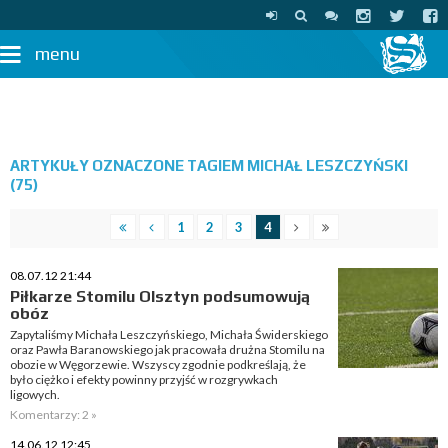
menu
ARTYKUŁY OZNACZONE TAGIEM MICHAŁ LESZCZYŃSKI
(75)
1
2
3
4
08.07.12 21:44
Piłkarze Stomilu Olsztyn podsumowują
obóz
Zapytaliśmy Michała Leszczyńskiego, Michała Świderskiego
oraz Pawła Baranowskiego jak pracowała drużna Stomilu na
obozie w Węgorzewie. Wszyscy zgodnie podkreślają, że
było ciężko i efekty powinny przyjść w rozgrywkach
ligowych.
Komentarzy: 2 »
14.06.12 12:45