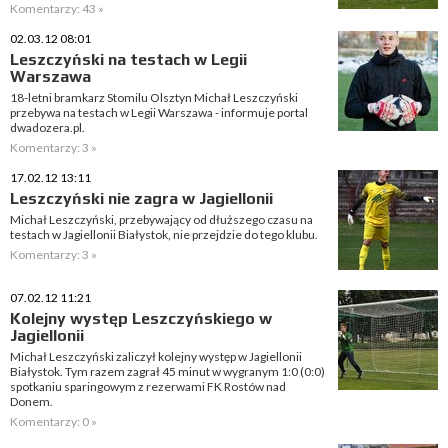
Komentarzy: 43 »
02.03.12 08:01
Leszczyński na testach w Legii
Warszawa
18-letni bramkarz Stomilu Olsztyn Michał Leszczyński
przebywa na testach w Legii Warszawa - informuje portal
dwadozera.pl.
Komentarzy: 3 »
17.02.12 13:11
Leszczyński nie zagra w Jagiellonii
Michał Leszczyński, przebywający od dłuższego czasu na
testach w Jagiellonii Białystok, nie przejdzie do tego klubu.
Komentarzy: 3 »
07.02.12 11:21
Kolejny występ Leszczyńskiego w
Jagiellonii
Michał Leszczyński zaliczył kolejny występ w Jagiellonii
Białystok. Tym razem zagrał 45 minut w wygranym 1:0 (0:0)
spotkaniu sparingowym z rezerwami FK Rostów nad
Donem.
Komentarzy: 0 »