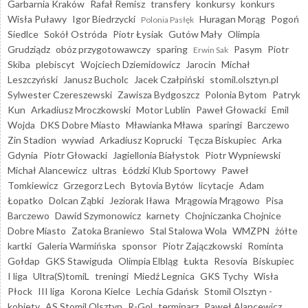
Garbarnia Kraków
Rafał Remisz
transfery
konkursy
konkurs
Wisła Puławy
Igor Biedrzycki
Huragan Morąg
Pogoń
Polonia Pasłęk
Siedlce
Sokół Ostróda
Piotr Łysiak
Gutów Mały
Olimpia
Grudziądz
obóz przygotowawczy
sparing
Pasym
Piotr
Erwin Sak
Skiba
plebiscyt
Wojciech Dziemidowicz
Jarocin
Michał
Leszczyński
Janusz Bucholc
Jacek Czałpiński
stomil.olsztyn.pl
Sylwester Czereszewski
Zawisza Bydgoszcz
Polonia Bytom
Patryk
Kun
Arkadiusz Mroczkowski
Motor Lublin
Paweł Głowacki
Emil
Wojda
DKS Dobre Miasto
Mławianka Mława
sparingi
Barczewo
Zin Stadion
wywiad
Arkadiusz Koprucki
Tęcza Biskupiec
Arka
Gdynia
Piotr Głowacki
Jagiellonia Białystok
Piotr Wypniewski
Michał Alancewicz
ultras
Łódzki Klub Sportowy
Paweł
Tomkiewicz
Grzegorz Lech
Bytovia Bytów
licytacje
Adam
Łopatko
Dolcan Ząbki
Jeziorak Iława
Mrągowia Mrągowo
Pisa
Barczewo
Dawid Szymonowicz
karnety
Chojniczanka Chojnice
Dobre Miasto
Zatoka Braniewo
Stal Stalowa Wola
WMZPN
żółte
kartki
Galeria Warmińska
sponsor
Piotr Zajączkowski
Rominta
Gołdap
GKS Stawiguda
Olimpia Elbląg
Łukta
Resovia
Biskupiec
I liga
Ultra(S)tomiL
treningi
Miedź Legnica
GKS Tychy
Wisła
Płock
III liga
Korona Kielce
Lechia Gdańsk
Stomil Olsztyn -
kobiety
AS Stomil Olsztyn
R-Gol
terminarz
Paweł Alancewicz