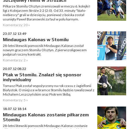
Szczęśliwy remis w Stróżach
Piłkarze Stomilu Olsztyn zremisowali w meczu 6. kolejki I
ligi z Kolejarzem Stróże 2:2 (2:0). Od 33. minuty "biało-
niebiescy" grali w dziesięciu, ponieważ z boiska został
usunięty Paweł Baranowski za faul w polu karnym.
Komentarzy: 20 »
23.07.12 13:49
Mindaugas Kalonas w Stomilu
28-letni litewski pomocnik Mindaugas Kalonas został
nowym graczem Stomilu Olsztyn. Z pierwszoligowcem
podpisał roczny kontrakt.
Komentarzy: 2 »
20.07.12 08:22
Ptak w Stomilu. Znalazł się sponsor
indywidualny
Tomasz Ptak został wypożyczony na rok czasu z Jagiellonii
Białystok. O miejsce w bramce Stomilu będzie rywalizował z
Michałem Leszczyńskim oraz Piotrem Skibą.
Komentarzy: 5 »
18.07.12 18:14
Mindaugas Kalonas zostanie piłkarzem
Stomilu
28-letni litewski pomocnik Mindaugas Kalonas zostanie