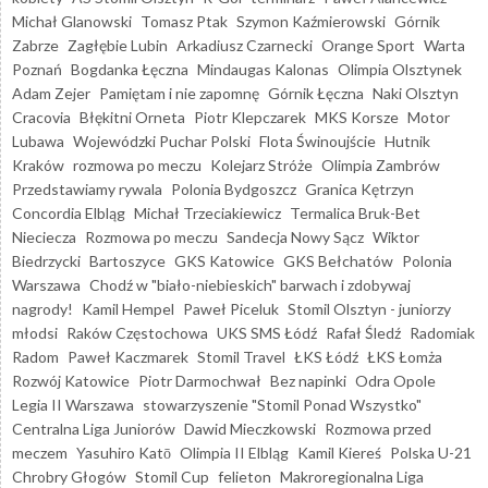
Michał Glanowski
Tomasz Ptak
Szymon Kaźmierowski
Górnik
Zabrze
Zagłębie Lubin
Arkadiusz Czarnecki
Orange Sport
Warta
Poznań
Bogdanka Łęczna
Mindaugas Kalonas
Olimpia Olsztynek
Adam Zejer
Pamiętam i nie zapomnę
Górnik Łęczna
Naki Olsztyn
Cracovia
Błękitni Orneta
Piotr Klepczarek
MKS Korsze
Motor
Lubawa
Wojewódzki Puchar Polski
Flota Świnoujście
Hutnik
Kraków
rozmowa po meczu
Kolejarz Stróże
Olimpia Zambrów
Przedstawiamy rywala
Polonia Bydgoszcz
Granica Kętrzyn
Concordia Elbląg
Michał Trzeciakiewicz
Termalica Bruk-Bet
Nieciecza
Rozmowa po meczu
Sandecja Nowy Sącz
Wiktor
Biedrzycki
Bartoszyce
GKS Katowice
GKS Bełchatów
Polonia
Warszawa
Chodź w "biało-niebieskich" barwach i zdobywaj
nagrody!
Kamil Hempel
Paweł Piceluk
Stomil Olsztyn - juniorzy
młodsi
Raków Częstochowa
UKS SMS Łódź
Rafał Śledź
Radomiak
Radom
Paweł Kaczmarek
Stomil Travel
ŁKS Łódź
ŁKS Łomża
Rozwój Katowice
Piotr Darmochwał
Bez napinki
Odra Opole
Legia II Warszawa
stowarzyszenie "Stomil Ponad Wszystko"
Centralna Liga Juniorów
Dawid Mieczkowski
Rozmowa przed
meczem
Yasuhiro Katō
Olimpia II Elbląg
Kamil Kiereś
Polska U-21
Chrobry Głogów
Stomil Cup
felieton
Makroregionalna Liga