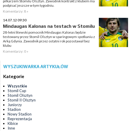
piłkarzem Stomilu Olsztyn. Zawodnik kontrakt z klubem ma
podpisać jeszcze w tym tygodniu.
Komentarzy: 8 »
14.07.12 09:30
Mindaugas Kalonas na testach w Stomilu
28-letni litewski pomocnik Mindaugas Kalonas będzie
testowany przez Stomil Olsztyn w sparingowym spotkaniu z
Arką Gdynia. Zawodnik przez ostatni rok pozostawał bez
klubu
Komentarzy: 0 »
WYSZUKIWARKA ARTYKUŁÓW
Kategorie
Wszystkie
Stomil Cup
Stomil Olsztyn
Stomil II Olsztyn
Juniorzy
Stadion
Nowy Stadion
Reprezentacja
Kibice
Inne