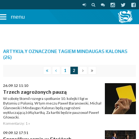
menu
ARTYKUŁY OZNACZONE TAGIEM MINDAUGAS KALONAS
(26)
1
2
26.09.12 11:10
Trzech zagrożonych pauzą
W sobotę Stomil rozegra spotkanie 10. kolejki I ligi w
Bytomiu z Polonią. W tym meczu Paweł Baranowski, Michał
Glanowski i Mindaugas Kalonas będą zagrożeni
wykluczającą żółtą kartką. Za kartki będzie pauzował Paweł
Głowacki.
Komentarzy: 1 »
09.09.12 17:51