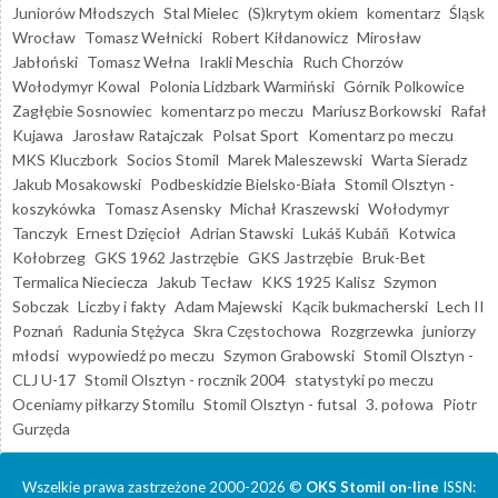
Juniorów Młodszych
Stal Mielec
(S)krytym okiem
komentarz
Śląsk
Wrocław
Tomasz Wełnicki
Robert Kiłdanowicz
Mirosław
Jabłoński
Tomasz Wełna
Irakli Meschia
Ruch Chorzów
Wołodymyr Kowal
Polonia Lidzbark Warmiński
Górnik Polkowice
Zagłębie Sosnowiec
komentarz po meczu
Mariusz Borkowski
Rafał
Kujawa
Jarosław Ratajczak
Polsat Sport
Komentarz po meczu
MKS Kluczbork
Socios Stomil
Marek Maleszewski
Warta Sieradz
Jakub Mosakowski
Podbeskidzie Bielsko-Biała
Stomil Olsztyn -
koszykówka
Tomasz Asensky
Michał Kraszewski
Wołodymyr
Tanczyk
Ernest Dzięcioł
Adrian Stawski
Lukáš Kubáň
Kotwica
Kołobrzeg
GKS 1962 Jastrzębie
GKS Jastrzębie
Bruk-Bet
Termalica Nieciecza
Jakub Tecław
KKS 1925 Kalisz
Szymon
Sobczak
Liczby i fakty
Adam Majewski
Kącik bukmacherski
Lech II
Poznań
Radunia Stężyca
Skra Częstochowa
Rozgrzewka
juniorzy
młodsi
wypowiedź po meczu
Szymon Grabowski
Stomil Olsztyn -
CLJ U-17
Stomil Olsztyn - rocznik 2004
statystyki po meczu
Oceniamy piłkarzy Stomilu
Stomil Olsztyn - futsal
3. połowa
Piotr
Gurzęda
Wszelkie prawa zastrzeżone 2000-2026 ©
OKS Stomil on-line
ISSN: