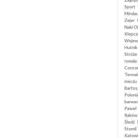
Sport
Mindau
Zejer
Naki O
Klepcz
Wojewó
Hutnik
Stróże
rywala
Concor
Termal
meczu
Bartos
Poloni
barwac
Paweł 
Raków
Śledź
Stomil 
Katow