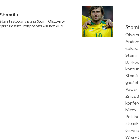
 Stomilu
ędzie testowany przez Stomil Olsztyn w
Stomi
przez ostatni rok pozostawał bez klubu
Olszty
Andrze
Łukasz
Stomil 
Bartkow
kontuz
Stomil
gadżet
Paweł 
Znicz B
konfer
bilety
Polska
stomil-
Grzym
Wigry 