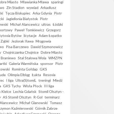
bre Miasto
Mławianka Mława
sparingi
ewo
Zin Stadion
wywiad
Arkadiusz
ki
Tęcza Biskupiec
Arka Gdynia
Piotr
cki
Jagiellonia Białystok
Piotr
ewski
Michał Alancewicz
ultras
Łódzki
portowy
Paweł Tomkiewicz
Grzegorz
Bytovia Bytów
licytacje
Adam Łopatko
 Ząbki
Jeziorak Iława
Mrągowia
wo
Pisa Barczewo
Dawid Szymonowicz
y
Chojniczanka Chojnice
Dobre Miasto
 Braniewo
Stal Stalowa Wola
WMZPN
artki
Galeria Warmińska
sponsor
Piotr
kowski
Rominta Gołdap
GKS
uda
Olimpia Elbląg
Łukta
Resovia
iec
I liga
Ultra(S)tomiL
treningi
Miedź
a
GKS Tychy
Wisła Płock
III liga
 Kielce
Lechia Gdańsk
Stomil Olsztyn -
y
AS Stomil Olsztyn
R-Gol
terminarz
Alancewicz
Michał Glanowski
Tomasz
Szymon Kaźmierowski
Górnik Zabrze
ie Lubin
Arkadiusz Czarnecki
Orange