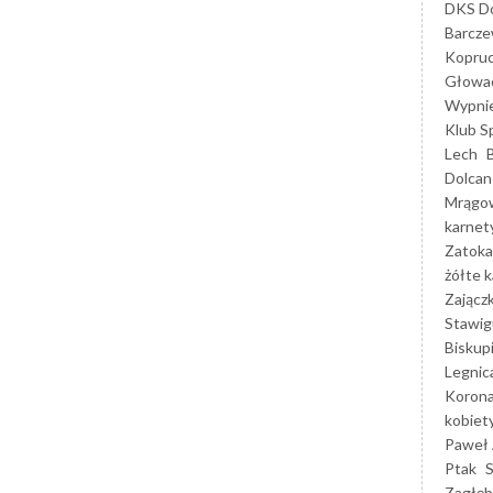
DKS Do
Barcz
Kopruc
Głowa
Wypni
Klub S
Lech
Dolcan
Mrągo
karnet
Zatoka
żółte k
Zającz
Stawig
Biskup
Legnic
Korona
kobiet
Paweł 
Ptak
Zagłęb