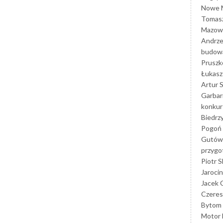
Nowe M
Tomasz
Mazowi
Andrze
budowa
Prusz
Łukasz 
Artur 
Garbar
konkur
Biedrz
Pogoń 
Gutów
przyg
Piotr S
Jarocin
Jacek 
Czeres
Bytom
Motor 