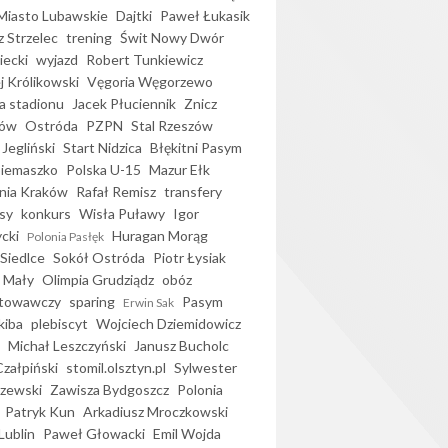
iasto Lubawskie
Dajtki
Paweł Łukasik
 Strzelec
trening
Świt Nowy Dwór
ecki
wyjazd
Robert Tunkiewicz
j Królikowski
Vęgoria Węgorzewo
 stadionu
Jacek Płuciennik
Znicz
ków
Ostróda
PZPN
Stal Rzeszów
Jegliński
Start Nidzica
Błękitni Pasym
Siemaszko
Polska U-15
Mazur Ełk
nia Kraków
Rafał Remisz
transfery
sy
konkurs
Wisła Puławy
Igor
ycki
Huragan Morąg
Polonia Pasłęk
Siedlce
Sokół Ostróda
Piotr Łysiak
 Mały
Olimpia Grudziądz
obóz
otowawczy
sparing
Pasym
Erwin Sak
kiba
plebiscyt
Wojciech Dziemidowicz
Michał Leszczyński
Janusz Bucholc
Czałpiński
stomil.olsztyn.pl
Sylwester
zewski
Zawisza Bydgoszcz
Polonia
Patryk Kun
Arkadiusz Mroczkowski
Lublin
Paweł Głowacki
Emil Wojda