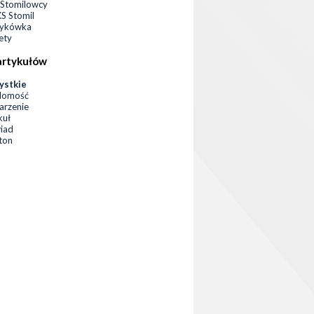
Stomilowcy
 Stomil
zykówka
ety
artykułów
ystkie
domość
rzenie
kuł
iad
eton