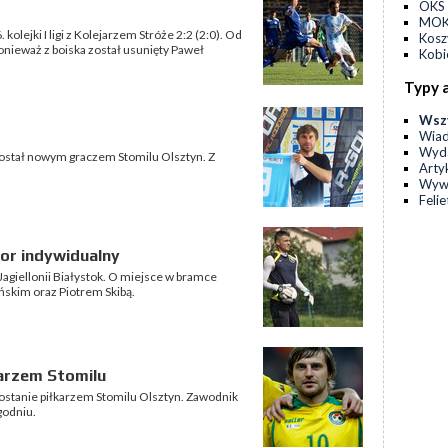
OKS 
MOKS
olejki I ligi z Kolejarzem Stróże 2:2 (2:0). Od
Kos
 ponieważ z boiska został usunięty Paweł
Kobi
Typy 
Wsz
Wia
Wyda
został nowym graczem Stomilu Olsztyn. Z
Arty
Wyw
Feli
sor indywidualny
agiellonii Białystok. O miejsce w bramce
ńskim oraz Piotrem Skibą.
arzem Stomilu
ostanie piłkarzem Stomilu Olsztyn. Zawodnik
godniu.