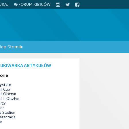
UKAJ
FORUM KIBICÓW
lep Stomilu
UKIWARKA ARTYKUŁÓW
orie
ystkie
il Cup
il Olsztyn
l II Olsztyn
orzy
ion
 Stadion
ezentacja
ce