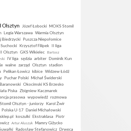
l Olsztyn
Józef Łobocki
MOKS Stomil
n
Legia Warszawa
Warmia Olsztyn
j Biedrzycki
Puszcza Niepołomice
 Suchocki
Krzysztof Filipek
II liga
II Olsztyn
GKS Wikielec
Bartosz
IV liga
sędzia
arbiter
Dominik Kun
ski
je
walne
zarząd
Olsztyn
stadion
u
Pelikan Łowicz
kibice
Widzew Łódź
y
Puchar Polski
Michał Świderski
Baranowski
Okocimski KS Brzesko
iała Piska
Zbigniew Kaczmarek
encja prasowa
wypowiedź
rozmowa
Stomil Olsztyn - juniorzy
Karol Żwir
Polska U-17
Daniel Michałowski
sklep.pl
koszulki
Ekstraklasa
Piotr
owicz
Mamry Giżycko
Artur Aluszyk
Suwałki
Radosław Stefanowicz
Drwęca