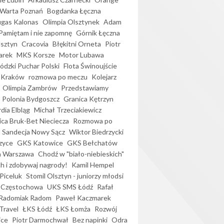
Warta Poznań
Bogdanka Łęczna
gas Kalonas
Olimpia Olsztynek
Adam
Pamiętam i nie zapomnę
Górnik Łęczna
lsztyn
Cracovia
Błękitni Orneta
Piotr
arek
MKS Korsze
Motor Lubawa
dzki Puchar Polski
Flota Świnoujście
 Kraków
rozmowa po meczu
Kolejarz
Olimpia Zambrów
Przedstawiamy
Polonia Bydgoszcz
Granica Kętrzyn
dia Elbląg
Michał Trzeciakiewicz
ica Bruk-Bet Nieciecza
Rozmowa po
Sandecja Nowy Sącz
Wiktor Biedrzycki
zyce
GKS Katowice
GKS Bełchatów
a Warszawa
Chodź w "biało-niebieskich"
h i zdobywaj nagrody!
Kamil Hempel
Piceluk
Stomil Olsztyn - juniorzy młodsi
 Częstochowa
UKS SMS Łódź
Rafał
Radomiak Radom
Paweł Kaczmarek
Travel
ŁKS Łódź
ŁKS Łomża
Rozwój
ice
Piotr Darmochwał
Bez napinki
Odra