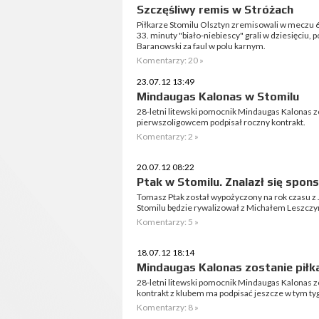
Szczęśliwy remis w Stróżach
Piłkarze Stomilu Olsztyn zremisowali w meczu 6. k
33. minuty "biało-niebiescy" grali w dziesięciu,
Baranowski za faul w polu karnym.
Komentarzy: 20 »
23.07.12 13:49
Mindaugas Kalonas w Stomilu
28-letni litewski pomocnik Mindaugas Kalonas 
pierwszoligowcem podpisał roczny kontrakt.
Komentarzy: 2 »
20.07.12 08:22
Ptak w Stomilu. Znalazł się spon
Tomasz Ptak został wypożyczony na rok czasu z J
Stomilu będzie rywalizował z Michałem Leszczy
Komentarzy: 5 »
18.07.12 18:14
Mindaugas Kalonas zostanie piłk
28-letni litewski pomocnik Mindaugas Kalonas z
kontrakt z klubem ma podpisać jeszcze w tym ty
Komentarzy: 8 »