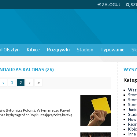
ZALOGUJ
SZ
l Olsztyn
Kibice
Rozgrywki
Stadion
Typowanie
Sk
NDAUGAS KALONAS (26)
WYSZ
Kateg
1
2
Wsz
Stom
Stom
Stomi
Juni
ligi w Bytomiu z Polonią. W tym meczu Paweł
Stad
as będą zagrożeni wykluczającą żółtą kartką.
Nowy
Repr
Kibi
Inne