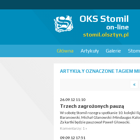
OKS Stomil
on-line
stomil.olsztyn.pl
Główna
Artykuły
Galerie
Stomi
ARTYKUŁY OZNACZONE TAGIEM MI
26.09.12 11:10
Trzech zagrożonych pauzą
W sobotę Stomil rozegra spotkanie 10. kolejki I 
Baranowski, Michał Glanowski i Mindaugas Kalon
Za kartki będzie pauzował Paweł Głowacki.
Komentarzy: 1 »
09.09.12 17:51