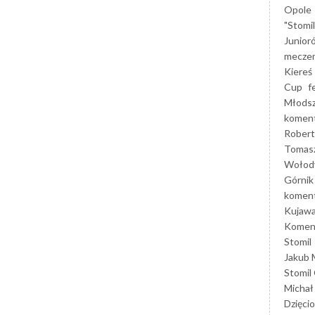
Opole
"Stomi
Junior
mecze
Kiereś
Cup
f
Młods
koment
Robert
Tomas
Wołod
Górnik
koment
Kujaw
Koment
Stomil
Jakub 
Stomil
Michał
Dzięcio