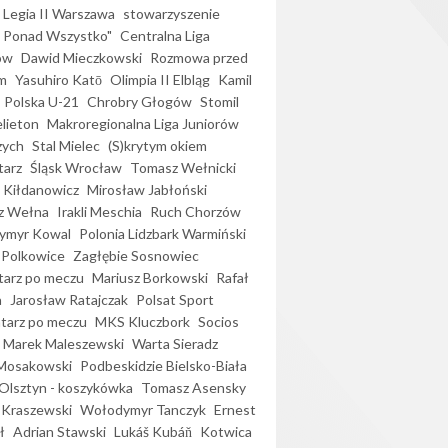
Legia II Warszawa
stowarzyszenie
l Ponad Wszystko"
Centralna Liga
ów
Dawid Mieczkowski
Rozmowa przed
m
Yasuhiro Katō
Olimpia II Elbląg
Kamil
Polska U-21
Chrobry Głogów
Stomil
elieton
Makroregionalna Liga Juniorów
zych
Stal Mielec
(S)krytym okiem
arz
Śląsk Wrocław
Tomasz Wełnicki
 Kiłdanowicz
Mirosław Jabłoński
z Wełna
Irakli Meschia
Ruch Chorzów
ymyr Kowal
Polonia Lidzbark Warmiński
 Polkowice
Zagłębie Sosnowiec
arz po meczu
Mariusz Borkowski
Rafał
a
Jarosław Ratajczak
Polsat Sport
arz po meczu
MKS Kluczbork
Socios
Marek Maleszewski
Warta Sieradz
Mosakowski
Podbeskidzie Bielsko-Biała
 Olsztyn - koszykówka
Tomasz Asensky
 Kraszewski
Wołodymyr Tanczyk
Ernest
ł
Adrian Stawski
Lukáš Kubáň
Kotwica