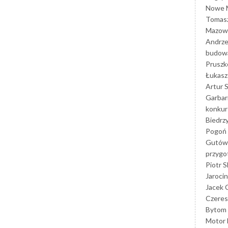
Nowe M
Tomasz
Mazowi
Andrze
budowa
Prusz
Łukasz 
Artur 
Garbar
konkur
Biedrz
Pogoń 
Gutów
przyg
Piotr S
Jarocin
Jacek 
Czeres
Bytom
Motor 