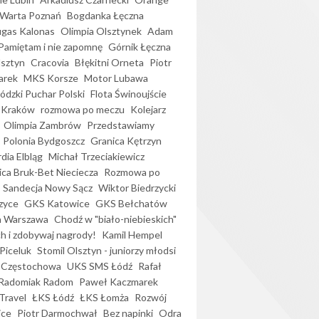
Warta Poznań
Bogdanka Łęczna
gas Kalonas
Olimpia Olsztynek
Adam
Pamiętam i nie zapomnę
Górnik Łęczna
lsztyn
Cracovia
Błękitni Orneta
Piotr
arek
MKS Korsze
Motor Lubawa
dzki Puchar Polski
Flota Świnoujście
 Kraków
rozmowa po meczu
Kolejarz
Olimpia Zambrów
Przedstawiamy
Polonia Bydgoszcz
Granica Kętrzyn
dia Elbląg
Michał Trzeciakiewicz
ica Bruk-Bet Nieciecza
Rozmowa po
Sandecja Nowy Sącz
Wiktor Biedrzycki
zyce
GKS Katowice
GKS Bełchatów
a Warszawa
Chodź w "biało-niebieskich"
h i zdobywaj nagrody!
Kamil Hempel
Piceluk
Stomil Olsztyn - juniorzy młodsi
 Częstochowa
UKS SMS Łódź
Rafał
Radomiak Radom
Paweł Kaczmarek
Travel
ŁKS Łódź
ŁKS Łomża
Rozwój
ice
Piotr Darmochwał
Bez napinki
Odra