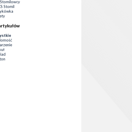
Stomilowcy
 Stomil
zykówka
ety
artykułów
ystkie
domość
rzenie
kuł
iad
eton