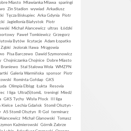
bre Miasto
Mławianka Mława
sparingi
ewo
Zin Stadion
wywiad
Arkadiusz
ki
Tęcza Biskupiec
Arka Gdynia
Piotr
cki
Jagiellonia Białystok
Piotr
ewski
Michał Alancewicz
ultras
Łódzki
portowy
Paweł Tomkiewicz
Grzegorz
Bytovia Bytów
licytacje
Adam Łopatko
 Ząbki
Jeziorak Iława
Mrągowia
wo
Pisa Barczewo
Dawid Szymonowicz
y
Chojniczanka Chojnice
Dobre Miasto
 Braniewo
Stal Stalowa Wola
WMZPN
artki
Galeria Warmińska
sponsor
Piotr
kowski
Rominta Gołdap
GKS
uda
Olimpia Elbląg
Łukta
Resovia
iec
I liga
Ultra(S)tomiL
treningi
Miedź
a
GKS Tychy
Wisła Płock
III liga
 Kielce
Lechia Gdańsk
Stomil Olsztyn -
y
AS Stomil Olsztyn
R-Gol
terminarz
Alancewicz
Michał Glanowski
Tomasz
Szymon Kaźmierowski
Górnik Zabrze
ie Lubin
Arkadiusz Czarnecki
Orange