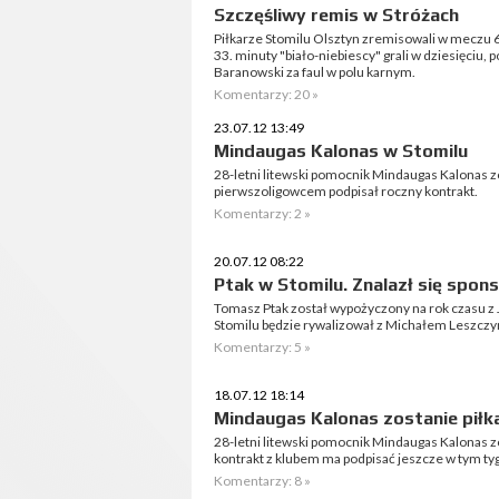
Szczęśliwy remis w Stróżach
Piłkarze Stomilu Olsztyn zremisowali w meczu 6. k
33. minuty "biało-niebiescy" grali w dziesięciu,
Baranowski za faul w polu karnym.
Komentarzy: 20 »
23.07.12 13:49
Mindaugas Kalonas w Stomilu
28-letni litewski pomocnik Mindaugas Kalonas 
pierwszoligowcem podpisał roczny kontrakt.
Komentarzy: 2 »
20.07.12 08:22
Ptak w Stomilu. Znalazł się spon
Tomasz Ptak został wypożyczony na rok czasu z J
Stomilu będzie rywalizował z Michałem Leszczy
Komentarzy: 5 »
18.07.12 18:14
Mindaugas Kalonas zostanie piłk
28-letni litewski pomocnik Mindaugas Kalonas z
kontrakt z klubem ma podpisać jeszcze w tym ty
Komentarzy: 8 »