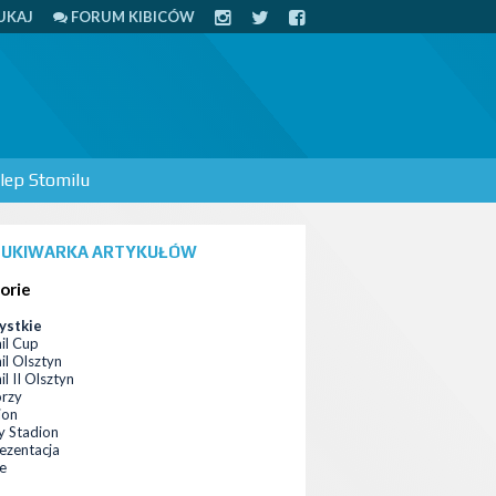
UKAJ
FORUM KIBICÓW
lep Stomilu
UKIWARKA ARTYKUŁÓW
orie
ystkie
il Cup
il Olsztyn
l II Olsztyn
orzy
ion
 Stadion
ezentacja
ce