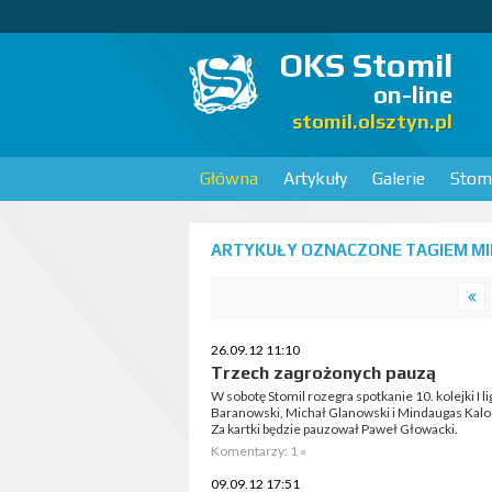
OKS Stomil
on-line
stomil.olsztyn.pl
Główna
Artykuły
Galerie
Stomi
ARTYKUŁY OZNACZONE TAGIEM MI
26.09.12 11:10
Trzech zagrożonych pauzą
W sobotę Stomil rozegra spotkanie 10. kolejki I 
Baranowski, Michał Glanowski i Mindaugas Kalon
Za kartki będzie pauzował Paweł Głowacki.
Komentarzy: 1 »
09.09.12 17:51