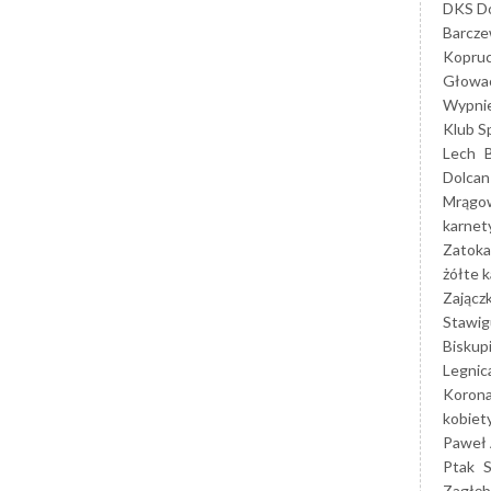
DKS Do
Barcz
Kopruc
Głowa
Wypni
Klub S
Lech
Dolcan
Mrągo
karnet
Zatoka
żółte k
Zającz
Stawig
Biskup
Legnic
Korona
kobiet
Paweł 
Ptak
Zagłęb