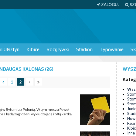
ZALOGUJ
SZ
l Olsztyn
Kibice
Rozgrywki
Stadion
Typowanie
Sk
NDAUGAS KALONAS (26)
WYSZ
Kateg
1
2
Wsz
Stom
Stom
Stomi
Juni
ligi w Bytomiu z Polonią. W tym meczu Paweł
Stad
as będą zagrożeni wykluczającą żółtą kartką.
Nowy
Repr
Kibi
Inne