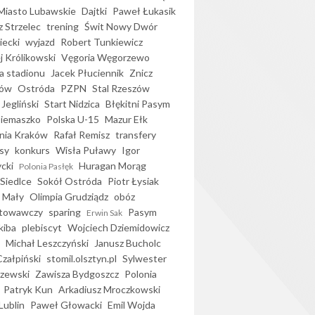
iasto Lubawskie
Dajtki
Paweł Łukasik
 Strzelec
trening
Świt Nowy Dwór
ecki
wyjazd
Robert Tunkiewicz
j Królikowski
Vęgoria Węgorzewo
 stadionu
Jacek Płuciennik
Znicz
ków
Ostróda
PZPN
Stal Rzeszów
Jegliński
Start Nidzica
Błękitni Pasym
Siemaszko
Polska U-15
Mazur Ełk
nia Kraków
Rafał Remisz
transfery
sy
konkurs
Wisła Puławy
Igor
ycki
Huragan Morąg
Polonia Pasłęk
Siedlce
Sokół Ostróda
Piotr Łysiak
 Mały
Olimpia Grudziądz
obóz
otowawczy
sparing
Pasym
Erwin Sak
kiba
plebiscyt
Wojciech Dziemidowicz
Michał Leszczyński
Janusz Bucholc
Czałpiński
stomil.olsztyn.pl
Sylwester
zewski
Zawisza Bydgoszcz
Polonia
Patryk Kun
Arkadiusz Mroczkowski
Lublin
Paweł Głowacki
Emil Wojda