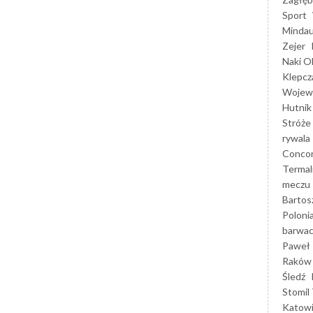
Sport
Mindau
Zejer
Naki O
Klepcz
Wojewó
Hutnik
Stróże
rywala
Concor
Termal
meczu
Bartos
Poloni
barwac
Paweł 
Raków
Śledź
Stomil 
Katow