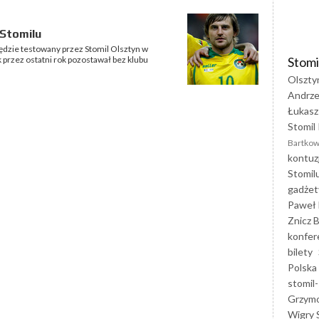
 Stomilu
ędzie testowany przez Stomil Olsztyn w
Stomi
przez ostatni rok pozostawał bez klubu
Olszty
Andrze
Łukasz
Stomil 
Bartkow
kontuz
Stomil
gadżet
Paweł 
Znicz B
konfer
bilety
Polska
stomil-
Grzym
Wigry 