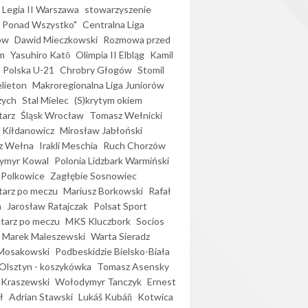
Legia II Warszawa
stowarzyszenie
l Ponad Wszystko"
Centralna Liga
ów
Dawid Mieczkowski
Rozmowa przed
m
Yasuhiro Katō
Olimpia II Elbląg
Kamil
Polska U-21
Chrobry Głogów
Stomil
elieton
Makroregionalna Liga Juniorów
zych
Stal Mielec
(S)krytym okiem
arz
Śląsk Wrocław
Tomasz Wełnicki
 Kiłdanowicz
Mirosław Jabłoński
z Wełna
Irakli Meschia
Ruch Chorzów
ymyr Kowal
Polonia Lidzbark Warmiński
 Polkowice
Zagłębie Sosnowiec
arz po meczu
Mariusz Borkowski
Rafał
a
Jarosław Ratajczak
Polsat Sport
arz po meczu
MKS Kluczbork
Socios
Marek Maleszewski
Warta Sieradz
Mosakowski
Podbeskidzie Bielsko-Biała
 Olsztyn - koszykówka
Tomasz Asensky
 Kraszewski
Wołodymyr Tanczyk
Ernest
ł
Adrian Stawski
Lukáš Kubáň
Kotwica