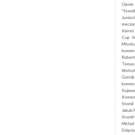
Opole
"Stomi
Junior
mecze
Kiereś
Cup
f
Młods
koment
Robert
Tomas
Wołod
Górnik
koment
Kujaw
Koment
Stomil
Jakub 
Stomil
Michał
Dzięcio