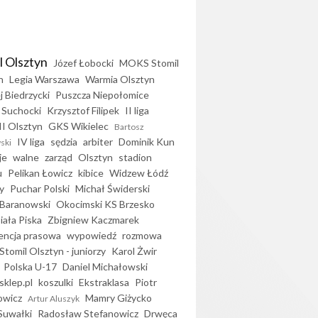
l Olsztyn
Józef Łobocki
MOKS Stomil
n
Legia Warszawa
Warmia Olsztyn
j Biedrzycki
Puszcza Niepołomice
 Suchocki
Krzysztof Filipek
II liga
II Olsztyn
GKS Wikielec
Bartosz
IV liga
sędzia
arbiter
Dominik Kun
ski
je
walne
zarząd
Olsztyn
stadion
u
Pelikan Łowicz
kibice
Widzew Łódź
y
Puchar Polski
Michał Świderski
Baranowski
Okocimski KS Brzesko
iała Piska
Zbigniew Kaczmarek
encja prasowa
wypowiedź
rozmowa
Stomil Olsztyn - juniorzy
Karol Żwir
Polska U-17
Daniel Michałowski
sklep.pl
koszulki
Ekstraklasa
Piotr
owicz
Mamry Giżycko
Artur Aluszyk
Suwałki
Radosław Stefanowicz
Drwęca