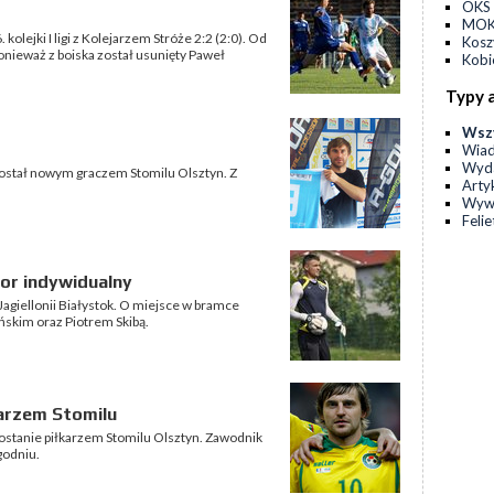
OKS 
MOKS
olejki I ligi z Kolejarzem Stróże 2:2 (2:0). Od
Kos
 ponieważ z boiska został usunięty Paweł
Kobi
Typy 
Wsz
Wia
Wyda
został nowym graczem Stomilu Olsztyn. Z
Arty
Wyw
Feli
sor indywidualny
agiellonii Białystok. O miejsce w bramce
ńskim oraz Piotrem Skibą.
arzem Stomilu
ostanie piłkarzem Stomilu Olsztyn. Zawodnik
godniu.