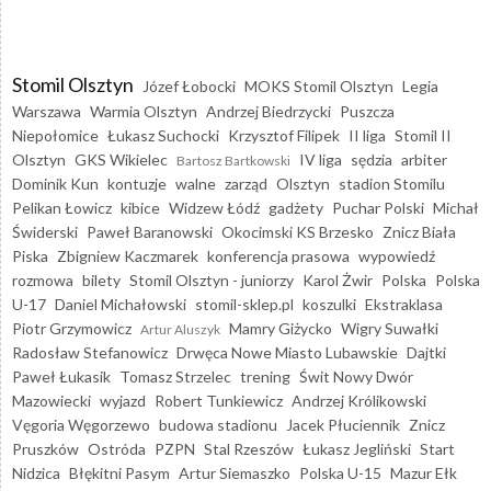
Stomil Olsztyn
Józef Łobocki
MOKS Stomil Olsztyn
Legia
Warszawa
Warmia Olsztyn
Andrzej Biedrzycki
Puszcza
Niepołomice
Łukasz Suchocki
Krzysztof Filipek
II liga
Stomil II
Olsztyn
GKS Wikielec
IV liga
sędzia
arbiter
Bartosz Bartkowski
Dominik Kun
kontuzje
walne
zarząd
Olsztyn
stadion Stomilu
Pelikan Łowicz
kibice
Widzew Łódź
gadżety
Puchar Polski
Michał
Świderski
Paweł Baranowski
Okocimski KS Brzesko
Znicz Biała
Piska
Zbigniew Kaczmarek
konferencja prasowa
wypowiedź
rozmowa
bilety
Stomil Olsztyn - juniorzy
Karol Żwir
Polska
Polska
U-17
Daniel Michałowski
stomil-sklep.pl
koszulki
Ekstraklasa
Piotr Grzymowicz
Mamry Giżycko
Wigry Suwałki
Artur Aluszyk
Radosław Stefanowicz
Drwęca Nowe Miasto Lubawskie
Dajtki
Paweł Łukasik
Tomasz Strzelec
trening
Świt Nowy Dwór
Mazowiecki
wyjazd
Robert Tunkiewicz
Andrzej Królikowski
Vęgoria Węgorzewo
budowa stadionu
Jacek Płuciennik
Znicz
Pruszków
Ostróda
PZPN
Stal Rzeszów
Łukasz Jegliński
Start
Nidzica
Błękitni Pasym
Artur Siemaszko
Polska U-15
Mazur Ełk