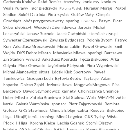
Garbarnia Kraków
Rafał Remisz
transfery
konkursy
konkurs
Wisła Puławy
Igor Biedrzycki
Huragan Morąg
Pogoń
Polonia Pasłęk
Siedlce
Sokół Ostróda
Piotr Łysiak
Gutów Mały
Olimpia
Grudziądz
obóz przygotowawczy
sparing
Pasym
Piotr
Erwin Sak
Skiba
plebiscyt
Wojciech Dziemidowicz
Jarocin
Michał
Leszczyński
Janusz Bucholc
Jacek Czałpiński
stomil.olsztyn.pl
Sylwester Czereszewski
Zawisza Bydgoszcz
Polonia Bytom
Patryk
Kun
Arkadiusz Mroczkowski
Motor Lublin
Paweł Głowacki
Emil
Wojda
DKS Dobre Miasto
Mławianka Mława
sparingi
Barczewo
Zin Stadion
wywiad
Arkadiusz Koprucki
Tęcza Biskupiec
Arka
Gdynia
Piotr Głowacki
Jagiellonia Białystok
Piotr Wypniewski
Michał Alancewicz
ultras
Łódzki Klub Sportowy
Paweł
Tomkiewicz
Grzegorz Lech
Bytovia Bytów
licytacje
Adam
Łopatko
Dolcan Ząbki
Jeziorak Iława
Mrągowia Mrągowo
Pisa
Barczewo
Dawid Szymonowicz
karnety
Chojniczanka Chojnice
Dobre Miasto
Zatoka Braniewo
Stal Stalowa Wola
WMZPN
żółte
kartki
Galeria Warmińska
sponsor
Piotr Zajączkowski
Rominta
Gołdap
GKS Stawiguda
Olimpia Elbląg
Łukta
Resovia
Biskupiec
I liga
Ultra(S)tomiL
treningi
Miedź Legnica
GKS Tychy
Wisła
Płock
III liga
Korona Kielce
Lechia Gdańsk
Stomil Olsztyn -
kobiety
AS Stomil Olsztyn
R-Gol
terminarz
Paweł Alancewicz