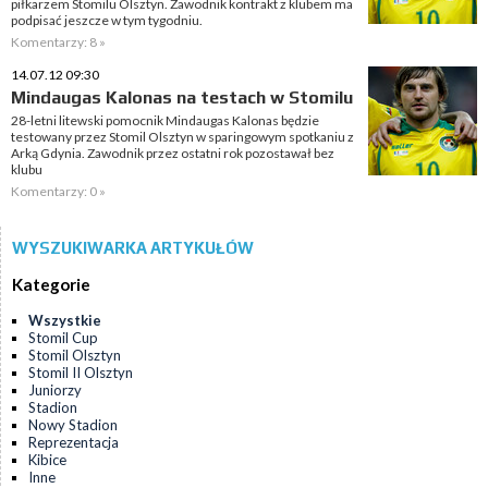
piłkarzem Stomilu Olsztyn. Zawodnik kontrakt z klubem ma
podpisać jeszcze w tym tygodniu.
Komentarzy: 8 »
14.07.12 09:30
Mindaugas Kalonas na testach w Stomilu
28-letni litewski pomocnik Mindaugas Kalonas będzie
testowany przez Stomil Olsztyn w sparingowym spotkaniu z
Arką Gdynia. Zawodnik przez ostatni rok pozostawał bez
klubu
Komentarzy: 0 »
WYSZUKIWARKA ARTYKUŁÓW
Kategorie
Wszystkie
Stomil Cup
Stomil Olsztyn
Stomil II Olsztyn
Juniorzy
Stadion
Nowy Stadion
Reprezentacja
Kibice
Inne