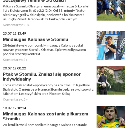
Szczęśliwy remis w Stróżach
Piłkarze Stomilu Olsztyn zremisowali w meczu 6. kolejki I
ligi z Kolejarzem Stróże 2:2 (2:0). Od 33. minuty "biało-
niebiescy" grali w dziesięciu, ponieważ z boiska został
usunięty Paweł Baranowski za faul w polu karnym.
Komentarzy: 20 »
23.07.12 13:49
Mindaugas Kalonas w Stomilu
28-letni litewski pomocnik Mindaugas Kalonas został
nowym graczem Stomilu Olsztyn. Z pierwszoligowcem
podpisał roczny kontrakt.
Komentarzy: 2 »
20.07.12 08:22
Ptak w Stomilu. Znalazł się sponsor
indywidualny
Tomasz Ptak został wypożyczony na rok czasu z Jagiellonii
Białystok. O miejsce w bramce Stomilu będzie rywalizował z
Michałem Leszczyńskim oraz Piotrem Skibą.
Komentarzy: 5 »
18.07.12 18:14
Mindaugas Kalonas zostanie piłkarzem
Stomilu
28-letni litewski pomocnik Mindaugas Kalonas zostanie