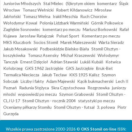
Juniorów Młodszych
Stal Mielec
(S)krytym okiem
komentarz
Śląsk
Wrocław
Tomasz Wełnicki
Robert Kiłdanowicz
Mirosław
Jabłoński
Tomasz Wełna
Irakli Meschia
Ruch Chorzów
Wołodymyr Kowal
Polonia Lidzbark Warmiński
Górnik Polkowice
Zagłębie Sosnowiec
komentarz po meczu
Mariusz Borkowski
Rafał
Kujawa
Jarosław Ratajczak
Polsat Sport
Komentarz po meczu
MKS Kluczbork
Socios Stomil
Marek Maleszewski
Warta Sieradz
Jakub Mosakowski
Podbeskidzie Bielsko-Biała
Stomil Olsztyn -
koszykówka
Tomasz Asensky
Michał Kraszewski
Wołodymyr
Tanczyk
Ernest Dzięcioł
Adrian Stawski
Lukáš Kubáň
Kotwica
Kołobrzeg
GKS 1962 Jastrzębie
GKS Jastrzębie
Bruk-Bet
Termalica Nieciecza
Jakub Tecław
KKS 1925 Kalisz
Szymon
Sobczak
Liczby i fakty
Adam Majewski
Kącik bukmacherski
Lech II
Poznań
Radunia Stężyca
Skra Częstochowa
Rozgrzewka
juniorzy
młodsi
wypowiedź po meczu
Szymon Grabowski
Stomil Olsztyn -
CLJ U-17
Stomil Olsztyn - rocznik 2004
statystyki po meczu
Oceniamy piłkarzy Stomilu
Stomil Olsztyn - futsal
3. połowa
Piotr
Gurzęda
Wszelkie prawa zastrzeżone 2000-2026 ©
OKS Stomil on-line
ISSN: