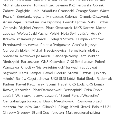
Michał Glanowski
Tomasz Ptak
Szymon Kaźmierowski
Górnik
Zabrze
Zagłębie Lubin
Arkadiusz Czarnecki
Orange Sport
Warta
Poznań
Bogdanka Łęczna
Mindaugas Kalonas
Olimpia Olsztynek
Adam Zejer
Pamiętam i nie zapomnę
Górnik Łęczna
Naki Olsztyn
Cracovia
Błękitni Orneta
Piotr Klepczarek
MKS Korsze
Motor
Lubawa
Wojewódzki Puchar Polski
Flota Świnoujście
Hutnik
Kraków
rozmowa po meczu
Kolejarz Stróże
Olimpia Zambrów
Przedstawiamy rywala
Polonia Bydgoszcz
Granica Kętrzyn
Concordia Elbląg
Michał Trzeciakiewicz
Termalica Bruk-Bet
Nieciecza
Rozmowa po meczu
Sandecja Nowy Sącz
Wiktor
Biedrzycki
Bartoszyce
GKS Katowice
GKS Bełchatów
Polonia
Warszawa
Chodź w "biało-niebieskich" barwach i zdobywaj
nagrody!
Kamil Hempel
Paweł Piceluk
Stomil Olsztyn - juniorzy
młodsi
Raków Częstochowa
UKS SMS Łódź
Rafał Śledź
Radomiak
Radom
Paweł Kaczmarek
Stomil Travel
ŁKS Łódź
ŁKS Łomża
Rozwój Katowice
Piotr Darmochwał
Bez napinki
Odra Opole
Legia II Warszawa
stowarzyszenie "Stomil Ponad Wszystko"
Centralna Liga Juniorów
Dawid Mieczkowski
Rozmowa przed
meczem
Yasuhiro Katō
Olimpia II Elbląg
Kamil Kiereś
Polska U-21
Chrobry Głogów
Stomil Cup
felieton
Makroregionalna Liga