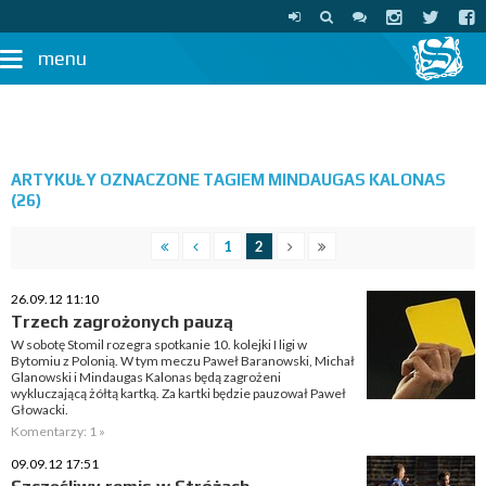
menu
ARTYKUŁY OZNACZONE TAGIEM MINDAUGAS KALONAS
(26)
1
2
26.09.12 11:10
Trzech zagrożonych pauzą
W sobotę Stomil rozegra spotkanie 10. kolejki I ligi w
Bytomiu z Polonią. W tym meczu Paweł Baranowski, Michał
Glanowski i Mindaugas Kalonas będą zagrożeni
wykluczającą żółtą kartką. Za kartki będzie pauzował Paweł
Głowacki.
Komentarzy: 1 »
09.09.12 17:51