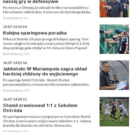
naszej gry w defensywie
Po meczu z Olimpią Grudziądz krótko rozmawialiśmy z
Mirosławem Jabłońskim, trenerem olsztyńskiego klubu.
Komentarzy: 6 »
19.07.14 13:54
Kolejna sparingowa porażka
Piłkarze Stomilu Olsztyn przegrali kolejny sparing. Tym
razem ulegli w Grudziądzu miejscowej Olimpii 0:1 (0:0).
Zwycięskiego gola zdobył w 74. minucie Denis Popovič.
Komentarzy: 17 »
16.07.14 22:16
Jabłoński: W Mariampolu zagra skład
bardziej zbliżony do wyjściowego
Po sparingu Sokół Ostróda - Stomil Olsztyn
porozmawialiśmy z trenerem Mirosławem Jabłońskim.
Komentarzy: 13 »
16.07.14 20:11
Stomil zremisował 1:1 z Sokołem
Ostróda
W sparingowym meczu rozegranym w Ostródzie Stomil
Olsztyn zremisował z miejscowym Sokołem 1:1. Jedyną
bramkę dla Stomilu strzelił Artur Siemaszko.
Komentarzy: 6 »