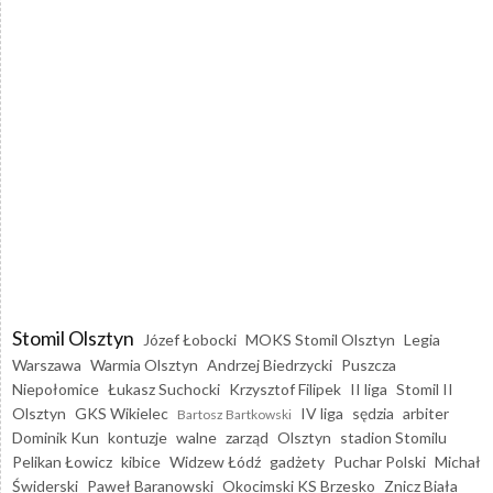
Stomil Olsztyn
Józef Łobocki
MOKS Stomil Olsztyn
Legia
Warszawa
Warmia Olsztyn
Andrzej Biedrzycki
Puszcza
Niepołomice
Łukasz Suchocki
Krzysztof Filipek
II liga
Stomil II
Olsztyn
GKS Wikielec
IV liga
sędzia
arbiter
Bartosz Bartkowski
Dominik Kun
kontuzje
walne
zarząd
Olsztyn
stadion Stomilu
Pelikan Łowicz
kibice
Widzew Łódź
gadżety
Puchar Polski
Michał
Świderski
Paweł Baranowski
Okocimski KS Brzesko
Znicz Biała