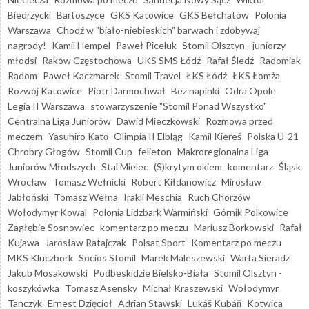
Biedrzycki
Bartoszyce
GKS Katowice
GKS Bełchatów
Polonia
Warszawa
Chodź w "biało-niebieskich" barwach i zdobywaj
nagrody!
Kamil Hempel
Paweł Piceluk
Stomil Olsztyn - juniorzy
młodsi
Raków Częstochowa
UKS SMS Łódź
Rafał Śledź
Radomiak
Radom
Paweł Kaczmarek
Stomil Travel
ŁKS Łódź
ŁKS Łomża
Rozwój Katowice
Piotr Darmochwał
Bez napinki
Odra Opole
Legia II Warszawa
stowarzyszenie "Stomil Ponad Wszystko"
Centralna Liga Juniorów
Dawid Mieczkowski
Rozmowa przed
meczem
Yasuhiro Katō
Olimpia II Elbląg
Kamil Kiereś
Polska U-21
Chrobry Głogów
Stomil Cup
felieton
Makroregionalna Liga
Juniorów Młodszych
Stal Mielec
(S)krytym okiem
komentarz
Śląsk
Wrocław
Tomasz Wełnicki
Robert Kiłdanowicz
Mirosław
Jabłoński
Tomasz Wełna
Irakli Meschia
Ruch Chorzów
Wołodymyr Kowal
Polonia Lidzbark Warmiński
Górnik Polkowice
Zagłębie Sosnowiec
komentarz po meczu
Mariusz Borkowski
Rafał
Kujawa
Jarosław Ratajczak
Polsat Sport
Komentarz po meczu
MKS Kluczbork
Socios Stomil
Marek Maleszewski
Warta Sieradz
Jakub Mosakowski
Podbeskidzie Bielsko-Biała
Stomil Olsztyn -
koszykówka
Tomasz Asensky
Michał Kraszewski
Wołodymyr
Tanczyk
Ernest Dzięcioł
Adrian Stawski
Lukáš Kubáň
Kotwica