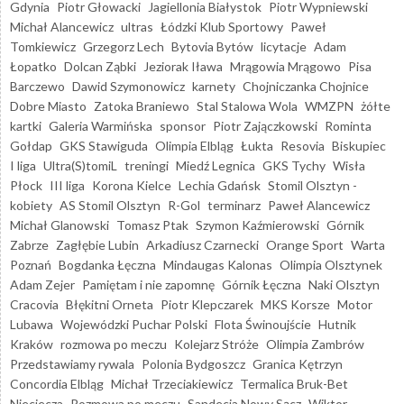
Gdynia
Piotr Głowacki
Jagiellonia Białystok
Piotr Wypniewski
Michał Alancewicz
ultras
Łódzki Klub Sportowy
Paweł
Tomkiewicz
Grzegorz Lech
Bytovia Bytów
licytacje
Adam
Łopatko
Dolcan Ząbki
Jeziorak Iława
Mrągowia Mrągowo
Pisa
Barczewo
Dawid Szymonowicz
karnety
Chojniczanka Chojnice
Dobre Miasto
Zatoka Braniewo
Stal Stalowa Wola
WMZPN
żółte
kartki
Galeria Warmińska
sponsor
Piotr Zajączkowski
Rominta
Gołdap
GKS Stawiguda
Olimpia Elbląg
Łukta
Resovia
Biskupiec
I liga
Ultra(S)tomiL
treningi
Miedź Legnica
GKS Tychy
Wisła
Płock
III liga
Korona Kielce
Lechia Gdańsk
Stomil Olsztyn -
kobiety
AS Stomil Olsztyn
R-Gol
terminarz
Paweł Alancewicz
Michał Glanowski
Tomasz Ptak
Szymon Kaźmierowski
Górnik
Zabrze
Zagłębie Lubin
Arkadiusz Czarnecki
Orange Sport
Warta
Poznań
Bogdanka Łęczna
Mindaugas Kalonas
Olimpia Olsztynek
Adam Zejer
Pamiętam i nie zapomnę
Górnik Łęczna
Naki Olsztyn
Cracovia
Błękitni Orneta
Piotr Klepczarek
MKS Korsze
Motor
Lubawa
Wojewódzki Puchar Polski
Flota Świnoujście
Hutnik
Kraków
rozmowa po meczu
Kolejarz Stróże
Olimpia Zambrów
Przedstawiamy rywala
Polonia Bydgoszcz
Granica Kętrzyn
Concordia Elbląg
Michał Trzeciakiewicz
Termalica Bruk-Bet
Nieciecza
Rozmowa po meczu
Sandecja Nowy Sącz
Wiktor