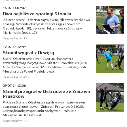
16.07.14 07:47
Dwa najbliższe sparingi Stomilu
Piłkarze Stomilu Olsztyn zagrają w najbliższym czasie dwa
sparingi. W środę olsztyński zespół zagra z Sokołem
Ostróda (godz. 18), a w czwartek z litewską Suduvą w
Mariampolu (godz. 17).
Komentarzy: 1 »
12.07.14 12:49
Stomil wygrał z Drwęcą
Stomil Olsztyn wygrał w meczu sparingowym z
czwartoligową Drwęcą Nowe Miasto Lubawskie 4:1 (2:0).
Gole dla "biało-niebieskich" zdobyli Yasuhiro Katō, Irakli
Meschia oraz Paweł Piceluk (dwa).
Komentarzy: 43 »
09.07.14 13:06
Stomil przegrał w Ostródzie ze Zniczem
Pruszków
Piłkarze Stomilu Olsztyn przegrali w swoim pierwszym
sparingu z drugoligowym Zniczem Pruszków 0:1 (0:0).
Jedyną bramkę w spotkaniu zdobył w 60. minucie
Maksymilian Banaszewski.
Komentarzy: 44 »