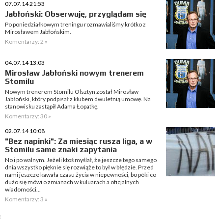
07.07.14 21:53
Jabłoński: Obserwuję, przyglądam się
Po poniedziałkowym treningu rozmawialiśmy krótko z
Mirosławem Jabłońskim.
Komentarzy: 2 »
04.07.14 13:03
Mirosław Jabłoński nowym trenerem
Stomilu
Nowym trenerem Stomilu Olsztyn został Mirosław
Jabłoński, który podpisał z klubem dwuletnią umowę. Na
stanowisku zastąpił Adama Łopatkę.
Komentarzy: 30 »
02.07.14 10:08
"Bez napinki": Za miesiąc rusza liga, a w
Stomilu same znaki zapytania
No i po walnym. Jeżeli ktoś myślał, że jeszcze tego samego
dnia wszystko pięknie się rozwiąże to był w błędzie. Przed
nami jeszcze kawała czasu życia w niepewności, bo póki co
dużo się mówi o zmianach w kuluarach a oficjalnych
wiadomości...
Komentarzy: 3 »