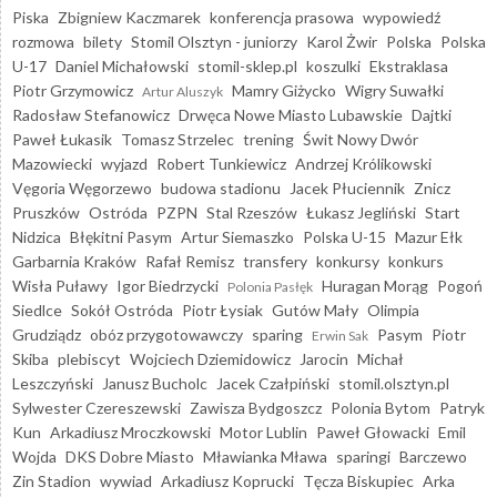
Piska
Zbigniew Kaczmarek
konferencja prasowa
wypowiedź
rozmowa
bilety
Stomil Olsztyn - juniorzy
Karol Żwir
Polska
Polska
U-17
Daniel Michałowski
stomil-sklep.pl
koszulki
Ekstraklasa
Piotr Grzymowicz
Mamry Giżycko
Wigry Suwałki
Artur Aluszyk
Radosław Stefanowicz
Drwęca Nowe Miasto Lubawskie
Dajtki
Paweł Łukasik
Tomasz Strzelec
trening
Świt Nowy Dwór
Mazowiecki
wyjazd
Robert Tunkiewicz
Andrzej Królikowski
Vęgoria Węgorzewo
budowa stadionu
Jacek Płuciennik
Znicz
Pruszków
Ostróda
PZPN
Stal Rzeszów
Łukasz Jegliński
Start
Nidzica
Błękitni Pasym
Artur Siemaszko
Polska U-15
Mazur Ełk
Garbarnia Kraków
Rafał Remisz
transfery
konkursy
konkurs
Wisła Puławy
Igor Biedrzycki
Huragan Morąg
Pogoń
Polonia Pasłęk
Siedlce
Sokół Ostróda
Piotr Łysiak
Gutów Mały
Olimpia
Grudziądz
obóz przygotowawczy
sparing
Pasym
Piotr
Erwin Sak
Skiba
plebiscyt
Wojciech Dziemidowicz
Jarocin
Michał
Leszczyński
Janusz Bucholc
Jacek Czałpiński
stomil.olsztyn.pl
Sylwester Czereszewski
Zawisza Bydgoszcz
Polonia Bytom
Patryk
Kun
Arkadiusz Mroczkowski
Motor Lublin
Paweł Głowacki
Emil
Wojda
DKS Dobre Miasto
Mławianka Mława
sparingi
Barczewo
Zin Stadion
wywiad
Arkadiusz Koprucki
Tęcza Biskupiec
Arka