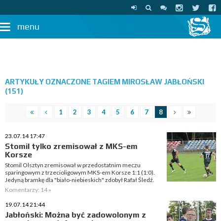
menu
ARTYKUŁY OZNACZONE TAGIEM MIROSŁAW JABŁOŃSKI
(151)
1
2
3
4
5
6
7
8
23.07.14 17:47
Stomil tylko zremisował z MKS-em
Korsze
Stomil Olsztyn zremisował w przedostatnim meczu
sparingowym z trzecioligowym MKS-em Korsze 1:1 (1:0).
Jedyną bramkę dla "biało-niebieskich" zdobył Rafał Śledź.
Komentarzy: 14 »
19.07.14 21:44
Jabłoński: Można być zadowolonym z