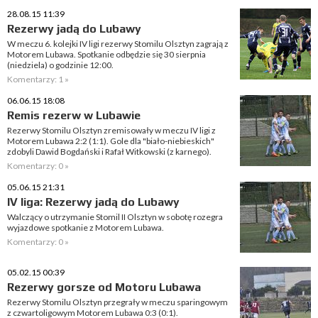
28.08.15 11:39
Rezerwy jadą do Lubawy
W meczu 6. kolejki IV ligi rezerwy Stomilu Olsztyn zagrają z
Motorem Lubawa. Spotkanie odbędzie się 30 sierpnia
(niedziela) o godzinie 12:00.
Komentarzy: 1 »
06.06.15 18:08
Remis rezerw w Lubawie
Rezerwy Stomilu Olsztyn zremisowały w meczu IV ligi z
Motorem Lubawa 2:2 (1:1). Gole dla "biało-niebieskich"
zdobyli Dawid Bogdański i Rafał Witkowski (z karnego).
Komentarzy: 0 »
05.06.15 21:31
IV liga: Rezerwy jadą do Lubawy
Walczący o utrzymanie Stomil II Olsztyn w sobotę rozegra
wyjazdowe spotkanie z Motorem Lubawa.
Komentarzy: 0 »
05.02.15 00:39
Rezerwy gorsze od Motoru Lubawa
Rezerwy Stomilu Olsztyn przegrały w meczu sparingowym
z czwartoligowym Motorem Lubawa 0:3 (0:1).