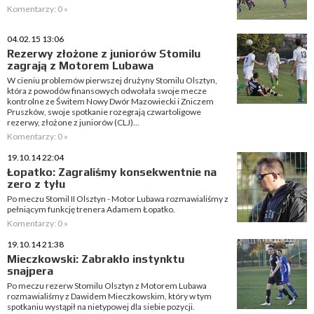
Komentarzy: 0 »
04.02.15 13:06
Rezerwy złożone z juniorów Stomilu
zagrają z Motorem Lubawa
W cieniu problemów pierwszej drużyny Stomilu Olsztyn,
która z powodów finansowych odwołała swoje mecze
kontrolne ze Świtem Nowy Dwór Mazowiecki i Zniczem
Pruszków, swoje spotkanie rozegrają czwartoligowe
rezerwy, złożone z juniorów (CLJ)...
Komentarzy: 0 »
19.10.14 22:04
Łopatko: Zagraliśmy konsekwentnie na
zero z tyłu
Po meczu Stomil II Olsztyn - Motor Lubawa rozmawialiśmy z
pełniącym funkcję trenera Adamem Łopatko.
Komentarzy: 0 »
19.10.14 21:38
Mieczkowski: Zabrakło instynktu
snajpera
Po meczu rezerw Stomilu Olsztyn z Motorem Lubawa
rozmawialiśmy z Dawidem Mieczkowskim, który w tym
spotkaniu wystąpił na nietypowej dla siebie pozycji.