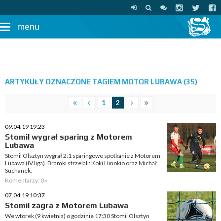
menu
ARTYKUŁY OZNACZONE TAGIEM MOTOR LUBAWA (35)
1
2
09.04.19 19:23
Stomil wygrał sparing z Motorem
Lubawa
Stomil Olsztyn wygrał 2:1 sparingowe spotkanie z Motorem
Lubawa (IV liga). Bramki strzelali: Koki Hinokio oraz Michał
Suchanek.
Komentarzy: 0 »
07.04.19 10:37
Stomil zagra z Motorem Lubawa
We wtorek (9 kwietnia) o godzinie 17:30 Stomil Olsztyn