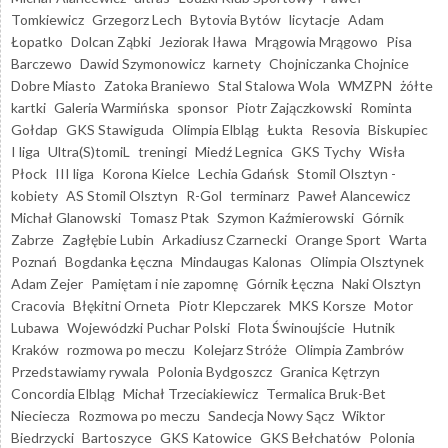
Tomkiewicz
Grzegorz Lech
Bytovia Bytów
licytacje
Adam
Łopatko
Dolcan Ząbki
Jeziorak Iława
Mrągowia Mrągowo
Pisa
Barczewo
Dawid Szymonowicz
karnety
Chojniczanka Chojnice
Dobre Miasto
Zatoka Braniewo
Stal Stalowa Wola
WMZPN
żółte
kartki
Galeria Warmińska
sponsor
Piotr Zajączkowski
Rominta
Gołdap
GKS Stawiguda
Olimpia Elbląg
Łukta
Resovia
Biskupiec
I liga
Ultra(S)tomiL
treningi
Miedź Legnica
GKS Tychy
Wisła
Płock
III liga
Korona Kielce
Lechia Gdańsk
Stomil Olsztyn -
kobiety
AS Stomil Olsztyn
R-Gol
terminarz
Paweł Alancewicz
Michał Glanowski
Tomasz Ptak
Szymon Kaźmierowski
Górnik
Zabrze
Zagłębie Lubin
Arkadiusz Czarnecki
Orange Sport
Warta
Poznań
Bogdanka Łęczna
Mindaugas Kalonas
Olimpia Olsztynek
Adam Zejer
Pamiętam i nie zapomnę
Górnik Łęczna
Naki Olsztyn
Cracovia
Błękitni Orneta
Piotr Klepczarek
MKS Korsze
Motor
Lubawa
Wojewódzki Puchar Polski
Flota Świnoujście
Hutnik
Kraków
rozmowa po meczu
Kolejarz Stróże
Olimpia Zambrów
Przedstawiamy rywala
Polonia Bydgoszcz
Granica Kętrzyn
Concordia Elbląg
Michał Trzeciakiewicz
Termalica Bruk-Bet
Nieciecza
Rozmowa po meczu
Sandecja Nowy Sącz
Wiktor
Biedrzycki
Bartoszyce
GKS Katowice
GKS Bełchatów
Polonia