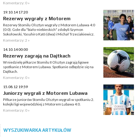
Komentarzy: 0 »
19.10.14 17:20
Rezerwy wygrały z Motorem
Rezerwy Stomilu Olsztyn wygrały z Motorem Lubawa 4:0
(0:0). Gole dla "biało-niebieskich" zdobyli Szymon
Sokołowski, Yasuhiro Katō (dwa) i Michał Trzeciakiewicz.
Komentarzy: 2 »
14.10.14 00:00
Rezerwy zagrają na Dajtkach
W niedzielę piłkarze Stomilu II Olsztyn zagrają ligowe
spotkanie z Motorem Lubawa. Spotkanie odbędzie się na
Dajtkach.
Komentarzy: 0 »
15.08.12 19:59
Juniorzy wygrali z Motorem Lubawa
Piłkarze juniorów Stomilu Olsztyn wygrali w spotkaniu 2.
kolejki ligi wojewódzkiej z Motorem Lubawa 4:0.
Komentarzy: 0 »
WYSZUKIWARKA ARTYKUŁÓW