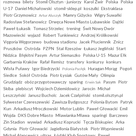
rozmowa
bilety
Stomil Olsztyn - juniorzy
Karol Żwir
Polska
Polska
U-17
Daniel Michałowski
stomil-sklep.pl
koszulki
Ekstraklasa
Piotr Grzymowicz
Mamry Giżycko
Wigry Suwałki
Artur Aluszyk
Radosław Stefanowicz
Drwęca Nowe Miasto Lubawskie
Dajtki
Paweł Łukasik
Tomasz Strzelec
trening
Świt Nowy Dwór
Mazowiecki
wyjazd
Robert Tunkiewicz
Andrzej Królikowski
Vęgoria Węgorzewo
budowa stadionu
Jacek Płuciennik
Znicz
Pruszków
Ostróda
PZPN
Stal Rzeszów
Łukasz Jegliński
Start
Nidzica
Błękitni Pasym
Artur Siemaszko
Polska U-15
Mazur Ełk
Garbarnia Kraków
Rafał Remisz
transfery
konkursy
konkurs
Wisła Puławy
Igor Biedrzycki
Huragan Morąg
Pogoń
Polonia Pasłęk
Siedlce
Sokół Ostróda
Piotr Łysiak
Gutów Mały
Olimpia
Grudziądz
obóz przygotowawczy
sparing
Pasym
Piotr
Erwin Sak
Skiba
plebiscyt
Wojciech Dziemidowicz
Jarocin
Michał
Leszczyński
Janusz Bucholc
Jacek Czałpiński
stomil.olsztyn.pl
Sylwester Czereszewski
Zawisza Bydgoszcz
Polonia Bytom
Patryk
Kun
Arkadiusz Mroczkowski
Motor Lublin
Paweł Głowacki
Emil
Wojda
DKS Dobre Miasto
Mławianka Mława
sparingi
Barczewo
Zin Stadion
wywiad
Arkadiusz Koprucki
Tęcza Biskupiec
Arka
Gdynia
Piotr Głowacki
Jagiellonia Białystok
Piotr Wypniewski
Michał Alancewicz
ultras
Łódzki Klub Sportowy
Paweł