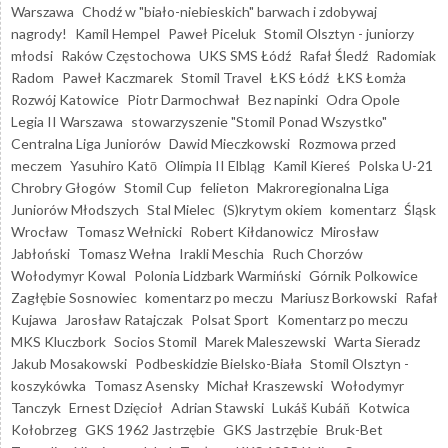
Warszawa
Chodź w "biało-niebieskich" barwach i zdobywaj
nagrody!
Kamil Hempel
Paweł Piceluk
Stomil Olsztyn - juniorzy
młodsi
Raków Częstochowa
UKS SMS Łódź
Rafał Śledź
Radomiak
Radom
Paweł Kaczmarek
Stomil Travel
ŁKS Łódź
ŁKS Łomża
Rozwój Katowice
Piotr Darmochwał
Bez napinki
Odra Opole
Legia II Warszawa
stowarzyszenie "Stomil Ponad Wszystko"
Centralna Liga Juniorów
Dawid Mieczkowski
Rozmowa przed
meczem
Yasuhiro Katō
Olimpia II Elbląg
Kamil Kiereś
Polska U-21
Chrobry Głogów
Stomil Cup
felieton
Makroregionalna Liga
Juniorów Młodszych
Stal Mielec
(S)krytym okiem
komentarz
Śląsk
Wrocław
Tomasz Wełnicki
Robert Kiłdanowicz
Mirosław
Jabłoński
Tomasz Wełna
Irakli Meschia
Ruch Chorzów
Wołodymyr Kowal
Polonia Lidzbark Warmiński
Górnik Polkowice
Zagłębie Sosnowiec
komentarz po meczu
Mariusz Borkowski
Rafał
Kujawa
Jarosław Ratajczak
Polsat Sport
Komentarz po meczu
MKS Kluczbork
Socios Stomil
Marek Maleszewski
Warta Sieradz
Jakub Mosakowski
Podbeskidzie Bielsko-Biała
Stomil Olsztyn -
koszykówka
Tomasz Asensky
Michał Kraszewski
Wołodymyr
Tanczyk
Ernest Dzięcioł
Adrian Stawski
Lukáš Kubáň
Kotwica
Kołobrzeg
GKS 1962 Jastrzębie
GKS Jastrzębie
Bruk-Bet