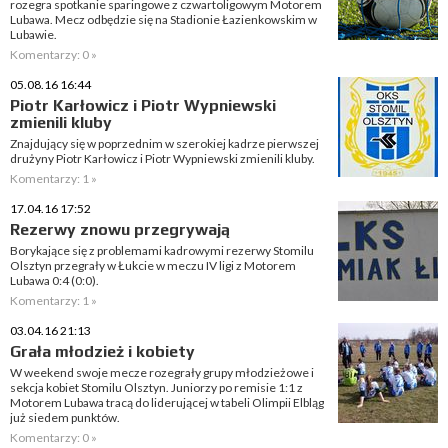
rozegra spotkanie sparingowe z czwartoligowym Motorem
Lubawa. Mecz odbędzie się na Stadionie Łazienkowskim w
Lubawie.
Komentarzy: 0 »
05.08.16 16:44
Piotr Karłowicz i Piotr Wypniewski
zmienili kluby
Znajdujący się w poprzednim w szerokiej kadrze pierwszej
drużyny Piotr Karłowicz i Piotr Wypniewski zmienili kluby.
Komentarzy: 1 »
17.04.16 17:52
Rezerwy znowu przegrywają
Borykające się z problemami kadrowymi rezerwy Stomilu
Olsztyn przegrały w Łukcie w meczu IV ligi z Motorem
Lubawa 0:4 (0:0).
Komentarzy: 1 »
03.04.16 21:13
Grała młodzież i kobiety
W weekend swoje mecze rozegrały grupy młodzieżowe i
sekcja kobiet Stomilu Olsztyn. Juniorzy po remisie 1:1 z
Motorem Lubawa tracą do liderującej w tabeli Olimpii Elbląg
już siedem punktów.
Komentarzy: 0 »