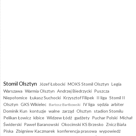
Stomil Olsztyn
Józef Łobocki
MOKS Stomil Olsztyn
Legia
Warszawa
Warmia Olsztyn
Andrzej Biedrzycki
Puszcza
Niepołomice
Łukasz Suchocki
Krzysztof Filipek
II liga
Stomil II
Olsztyn
GKS Wikielec
IV liga
sędzia
arbiter
Bartosz Bartkowski
Dominik Kun
kontuzje
walne
zarząd
Olsztyn
stadion Stomilu
Pelikan Łowicz
kibice
Widzew Łódź
gadżety
Puchar Polski
Michał
Świderski
Paweł Baranowski
Okocimski KS Brzesko
Znicz Biała
Piska
Zbigniew Kaczmarek
konferencja prasowa
wypowiedź