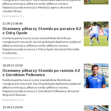
piłkarza miesiąca, piłkarza rundy i piłkarza sezonu.
Najwyższą notę w meczu z Miedzią Legnica otrzymał
Jonatan Straus.
Komentarzy: 2 »
21.09.21 08:40
Oceniamy piłkarzy Stomilu po porażce 0:2
z Odrą Opole
Kontynuujemy nasze oceny zawodników Stomilu po
rozegranych meczach. Na ich podstawie będziemy wybierać
piłkarza miesiąca, piłkarza rundy i piłkarza sezonu.
Najwyższą notę w meczu z Odrą Opole otrzymał Merveille
Fundambu.
Komentarzy: 3 »
18.09.21 13:30
Oceniamy piłkarzy Stomilu po remisie 2:2
z Górnikiem Polkowice
Kontynuujemy nasze oceny zawodników Stomilu po
rozegranych meczach. Na ich podstawie będziemy wybierać
piłkarza miesiąca, piłkarza rundy i piłkarza sezonu.
Najwyższą notę w meczu z Górnikiem Polkowice otrzymał
Wojciech Reiman.
Komentarzy: 0 »
15.09.21 20:04