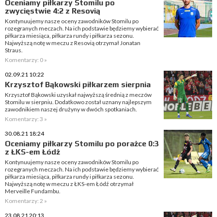
Oceniamy piłkarzy Stomilu po
zwycięstwie 4:2 z Resovią
Kontynuujemy nasze oceny zawodników Stomilu po
rozegranych meczach. Na ich podstawie będziemy wybierać
piłkarza miesiąca, piłkarza rundy i piłkarza sezonu.
Najwyższą notę w meczu z Resovią otrzymał Jonatan
Straus.
Komentarzy: 0 »
02.09.21 10:22
Krzysztof Bąkowski piłkarzem sierpnia
Krzysztof Bąkowski uzyskał najwyższą średnią z meczów
Stomilu w sierpniu. Dodatkowo został uznany najlepszym
zawodnikiem naszej drużyny w dwóch spotkaniach.
Komentarzy: 3 »
30.08.21 18:24
Oceniamy piłkarzy Stomilu po porażce 0:3
z ŁKS-em Łódź
Kontynuujemy nasze oceny zawodników Stomilu po
rozegranych meczach. Na ich podstawie będziemy wybierać
piłkarza miesiąca, piłkarza rundy i piłkarza sezonu.
Najwyższą notę w meczu z ŁKS-em Łódź otrzymał
Merveille Fundambu.
Komentarzy: 2 »
23.08.21 20:13