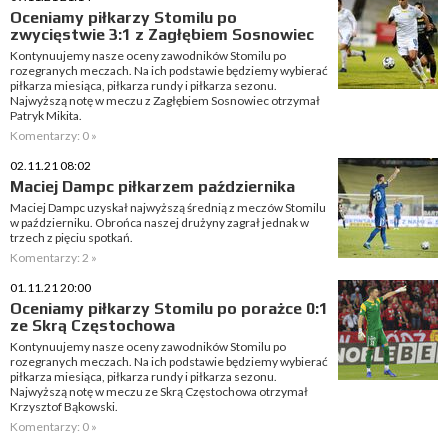
Oceniamy piłkarzy Stomilu po
zwycięstwie 3:1 z Zagłębiem Sosnowiec
Kontynuujemy nasze oceny zawodników Stomilu po
rozegranych meczach. Na ich podstawie będziemy wybierać
piłkarza miesiąca, piłkarza rundy i piłkarza sezonu.
Najwyższą notę w meczu z Zagłębiem Sosnowiec otrzymał
Patryk Mikita.
Komentarzy: 0 »
02.11.21 08:02
Maciej Dampc piłkarzem października
Maciej Dampc uzyskał najwyższą średnią z meczów Stomilu
w październiku. Obrońca naszej drużyny zagrał jednak w
trzech z pięciu spotkań.
Komentarzy: 2 »
01.11.21 20:00
Oceniamy piłkarzy Stomilu po porażce 0:1
ze Skrą Częstochowa
Kontynuujemy nasze oceny zawodników Stomilu po
rozegranych meczach. Na ich podstawie będziemy wybierać
piłkarza miesiąca, piłkarza rundy i piłkarza sezonu.
Najwyższą notę w meczu ze Skrą Częstochowa otrzymał
Krzysztof Bąkowski.
Komentarzy: 0 »