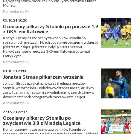
Najwyższą notę w meczu z GKS-em Tychy otrzymał Łukasz
Moneta.
Komentarzy: 0 »
05.10.21 10:20
Oceniamy piłkarzy Stomilu po porażce 1:2
z GKS-em Katowice
Kontynuujemy nasze oceny zawodników Stomilu po
rozegranych meczach. Na ich podstawie będziemy wybierać
piłkarza miesiąca, piłkarza rundy i piłkarza sezonu.
Najwyższą notę w meczu z GKS-em Katowice otrzymał
Patryk Zych.
Komentarzy: 5 »
01.10.21 21:00
Jonatan Straus piłkarzem września
Jonatan Straus uzyskał najwyższą średnią z meczów
Stomilu we wrześniu. Dodatkowo obrońca naszej drużyny
został uznany najlepszym zawodnikiem naszej drużyny w
dwóch z czterech rozegranych meczów w miesiącu.
Komentarzy: 3 »
27.09.21 22:17
Oceniamy piłkarzy Stomilu po
zwycięstwie 3:0 z Miedzią Legnica
Kontynuujemy nasze oceny zawodników Stomilu po
rozegranych meczach. Na ich podstawie będziemy wybierać