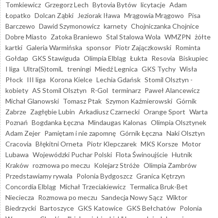
Tomkiewicz
Grzegorz Lech
Bytovia Bytów
licytacje
Adam
Łopatko
Dolcan Ząbki
Jeziorak Iława
Mrągowia Mrągowo
Pisa
Barczewo
Dawid Szymonowicz
karnety
Chojniczanka Chojnice
Dobre Miasto
Zatoka Braniewo
Stal Stalowa Wola
WMZPN
żółte
kartki
Galeria Warmińska
sponsor
Piotr Zajączkowski
Rominta
Gołdap
GKS Stawiguda
Olimpia Elbląg
Łukta
Resovia
Biskupiec
I liga
Ultra(S)tomiL
treningi
Miedź Legnica
GKS Tychy
Wisła
Płock
III liga
Korona Kielce
Lechia Gdańsk
Stomil Olsztyn -
kobiety
AS Stomil Olsztyn
R-Gol
terminarz
Paweł Alancewicz
Michał Glanowski
Tomasz Ptak
Szymon Kaźmierowski
Górnik
Zabrze
Zagłębie Lubin
Arkadiusz Czarnecki
Orange Sport
Warta
Poznań
Bogdanka Łęczna
Mindaugas Kalonas
Olimpia Olsztynek
Adam Zejer
Pamiętam i nie zapomnę
Górnik Łęczna
Naki Olsztyn
Cracovia
Błękitni Orneta
Piotr Klepczarek
MKS Korsze
Motor
Lubawa
Wojewódzki Puchar Polski
Flota Świnoujście
Hutnik
Kraków
rozmowa po meczu
Kolejarz Stróże
Olimpia Zambrów
Przedstawiamy rywala
Polonia Bydgoszcz
Granica Kętrzyn
Concordia Elbląg
Michał Trzeciakiewicz
Termalica Bruk-Bet
Nieciecza
Rozmowa po meczu
Sandecja Nowy Sącz
Wiktor
Biedrzycki
Bartoszyce
GKS Katowice
GKS Bełchatów
Polonia