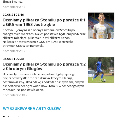
Simba Bwanga.
Komentarzy: 4 »
10.08.21 21:46
Oceniamy piłkarzy Stomilu po porażce 0:1
z GKS-em 1962 Jastrzębie
Kontynuujemy nasze oceny zawodników Stomilu po
rozegranych meczach. Na ich podstawie będziemy wybierać
piłkarza miesiąca, piłkarza rundy i piłkarza sezonu.
Najlepszą notę w meczu z GKS-em 1962 Jastrzębie
otrzymał Krzysztof Bąkowski.
Komentarzy: 2 »
03.08.21 09:30
Oceniamy piłkarzy Stomilu po porażce 1:2
z Chrobrym Głogów
Skoro w tym sezonie kibice zespołów I ligi będą mogli
obejrzeć wszystkie mecze drużyn, którym kibicują,
postanowiliśmy jako redakcja podpytać naszych znajomych
ekspertów o ocenę zawodników Stomilu w poszczególnych
meczach. Na podstawie ocen...
Komentarzy: 13 »
WYSZUKIWARKA ARTYKUŁÓW