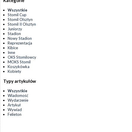
Kategorie
Wszystkie
Stomil Cup
Stomil Olsztyn
Stomil II Olsztyn
Juniorzy
Stadion
Nowy Stadion
Reprezentacja
Kibice
Inne
OKS Stomilowcy
MOKS Stomil
Koszykówka
Kobiety
Typy artykułów
Wszystkie
Wiadomość
Wydarzenie
Artykuł
Wywiad
Felieton