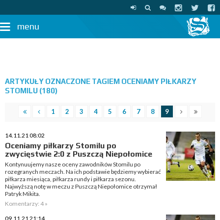
menu
ARTYKUŁY OZNACZONE TAGIEM OCENIAMY PIŁKARZY
STOMILU (180)
1
2
3
4
5
6
7
8
9
14.11.21 08:02
Oceniamy piłkarzy Stomilu po
zwycięstwie 2:0 z Puszczą Niepołomice
Kontynuujemy nasze oceny zawodników Stomilu po
rozegranych meczach. Na ich podstawie będziemy wybierać
piłkarza miesiąca, piłkarza rundy i piłkarza sezonu.
Najwyższą notę w meczu z Puszczą Niepołomice otrzymał
Patryk Mikita.
Komentarzy: 4 »
09.11.21 21:14