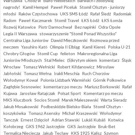
Warszawa
Chodź w "biało-niebieskich" barwach i zdobywaj
nagrody!
Kamil Hempel
Paweł Piceluk
Stomil Olsztyn - juniorzy
młodsi
Raków Częstochowa
UKS SMS Łódź
Rafał Śledź
Radomiak
Radom
Paweł Kaczmarek
Stomil Travel
ŁKS Łódź
ŁKS Łomża
Rozwój Katowice
Piotr Darmochwał
Bez napinki
Odra Opole
Legia II Warszawa
stowarzyszenie "Stomil Ponad Wszystko"
Centralna Liga Juniorów
Dawid Mieczkowski
Rozmowa przed
meczem
Yasuhiro Katō
Olimpia II Elbląg
Kamil Kiereś
Polska U-21
Chrobry Głogów
Stomil Cup
felieton
Makroregionalna Liga
Juniorów Młodszych
Stal Mielec
(S)krytym okiem
komentarz
Śląsk
Wrocław
Tomasz Wełnicki
Robert Kiłdanowicz
Mirosław
Jabłoński
Tomasz Wełna
Irakli Meschia
Ruch Chorzów
Wołodymyr Kowal
Polonia Lidzbark Warmiński
Górnik Polkowice
Zagłębie Sosnowiec
komentarz po meczu
Mariusz Borkowski
Rafał
Kujawa
Jarosław Ratajczak
Polsat Sport
Komentarz po meczu
MKS Kluczbork
Socios Stomil
Marek Maleszewski
Warta Sieradz
Jakub Mosakowski
Podbeskidzie Bielsko-Biała
Stomil Olsztyn -
koszykówka
Tomasz Asensky
Michał Kraszewski
Wołodymyr
Tanczyk
Ernest Dzięcioł
Adrian Stawski
Lukáš Kubáň
Kotwica
Kołobrzeg
GKS 1962 Jastrzębie
GKS Jastrzębie
Bruk-Bet
Termalica Nieciecza
Jakub Tecław
KKS 1925 Kalisz
Szymon