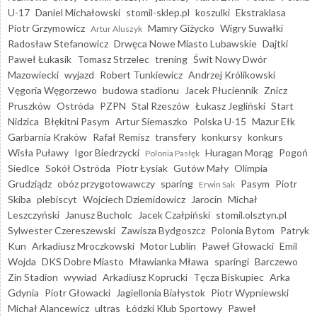
U-17
Daniel Michałowski
stomil-sklep.pl
koszulki
Ekstraklasa
Piotr Grzymowicz
Mamry Giżycko
Wigry Suwałki
Artur Aluszyk
Radosław Stefanowicz
Drwęca Nowe Miasto Lubawskie
Dajtki
Paweł Łukasik
Tomasz Strzelec
trening
Świt Nowy Dwór
Mazowiecki
wyjazd
Robert Tunkiewicz
Andrzej Królikowski
Vęgoria Węgorzewo
budowa stadionu
Jacek Płuciennik
Znicz
Pruszków
Ostróda
PZPN
Stal Rzeszów
Łukasz Jegliński
Start
Nidzica
Błękitni Pasym
Artur Siemaszko
Polska U-15
Mazur Ełk
Garbarnia Kraków
Rafał Remisz
transfery
konkursy
konkurs
Wisła Puławy
Igor Biedrzycki
Huragan Morąg
Pogoń
Polonia Pasłęk
Siedlce
Sokół Ostróda
Piotr Łysiak
Gutów Mały
Olimpia
Grudziądz
obóz przygotowawczy
sparing
Pasym
Piotr
Erwin Sak
Skiba
plebiscyt
Wojciech Dziemidowicz
Jarocin
Michał
Leszczyński
Janusz Bucholc
Jacek Czałpiński
stomil.olsztyn.pl
Sylwester Czereszewski
Zawisza Bydgoszcz
Polonia Bytom
Patryk
Kun
Arkadiusz Mroczkowski
Motor Lublin
Paweł Głowacki
Emil
Wojda
DKS Dobre Miasto
Mławianka Mława
sparingi
Barczewo
Zin Stadion
wywiad
Arkadiusz Koprucki
Tęcza Biskupiec
Arka
Gdynia
Piotr Głowacki
Jagiellonia Białystok
Piotr Wypniewski
Michał Alancewicz
ultras
Łódzki Klub Sportowy
Paweł