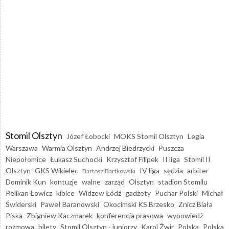
Stomil Olsztyn
Józef Łobocki
MOKS Stomil Olsztyn
Legia
Warszawa
Warmia Olsztyn
Andrzej Biedrzycki
Puszcza
Niepołomice
Łukasz Suchocki
Krzysztof Filipek
II liga
Stomil II
Olsztyn
GKS Wikielec
IV liga
sędzia
arbiter
Bartosz Bartkowski
Dominik Kun
kontuzje
walne
zarząd
Olsztyn
stadion Stomilu
Pelikan Łowicz
kibice
Widzew Łódź
gadżety
Puchar Polski
Michał
Świderski
Paweł Baranowski
Okocimski KS Brzesko
Znicz Biała
Piska
Zbigniew Kaczmarek
konferencja prasowa
wypowiedź
rozmowa
bilety
Stomil Olsztyn - juniorzy
Karol Żwir
Polska
Polska