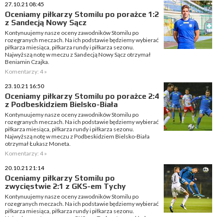
27.10.21 08:45
Oceniamy piłkarzy Stomilu po porażce 1:2
z Sandecją Nowy Sącz
Kontynuujemy nasze oceny zawodników Stomilu po
rozegranych meczach. Na ich podstawie będziemy wybierać
piłkarza miesiąca, piłkarza rundy i piłkarza sezonu.
Najwyższą notę w meczu z Sandecją Nowy Sącz otrzymał
Beniamin Czajka.
Komentarzy: 4 »
23.10.21 16:50
Oceniamy piłkarzy Stomilu po porażce 2:4
z Podbeskidziem Bielsko-Biała
Kontynuujemy nasze oceny zawodników Stomilu po
rozegranych meczach. Na ich podstawie będziemy wybierać
piłkarza miesiąca, piłkarza rundy i piłkarza sezonu.
Najwyższą notę w meczu z Podbeskidziem Bielsko-Biała
otrzymał Łukasz Moneta.
Komentarzy: 4 »
20.10.21 21:14
Oceniamy piłkarzy Stomilu po
zwycięstwie 2:1 z GKS-em Tychy
Kontynuujemy nasze oceny zawodników Stomilu po
rozegranych meczach. Na ich podstawie będziemy wybierać
piłkarza miesiąca, piłkarza rundy i piłkarza sezonu.