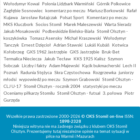
Wołodymyr Kowal
Polonia Lidzbark Warmiński
Górnik Polkowice
Zagłębie Sosnowiec
komentarz po meczu
Mariusz Borkowski
Rafał
Kujawa
Jarosław Ratajczak
Polsat Sport
Komentarz po meczu
MKS Kluczbork
Socios Stomil
Marek Maleszewski
Warta Sieradz
Jakub Mosakowski
Podbeskidzie Bielsko-Biała
Stomil Olsztyn -
koszykówka
Tomasz Asensky
Michał Kraszewski
Wołodymyr
Tanczyk
Ernest Dzięcioł
Adrian Stawski
Lukáš Kubáň
Kotwica
Kołobrzeg
GKS 1962 Jastrzębie
GKS Jastrzębie
Bruk-Bet
Termalica Nieciecza
Jakub Tecław
KKS 1925 Kalisz
Szymon
Sobczak
Liczby i fakty
Adam Majewski
Kącik bukmacherski
Lech II
Poznań
Radunia Stężyca
Skra Częstochowa
Rozgrzewka
juniorzy
młodsi
wypowiedź po meczu
Szymon Grabowski
Stomil Olsztyn -
CLJ U-17
Stomil Olsztyn - rocznik 2004
statystyki po meczu
Oceniamy piłkarzy Stomilu
Stomil Olsztyn - futsal
3. połowa
Piotr
Gurzęda
Wszelkie prawa zastrzeżone 2000-2026 ©
OKS Stomil on-line
ISSN:
1898-2328
Niniejsza witryna nie ma żadnego związku z klubem OKS Stomil
Olsztyn. Prezentujemy tutaj niezależne opinie na temat sytuacji w
piłce na Warmii i Mazurach