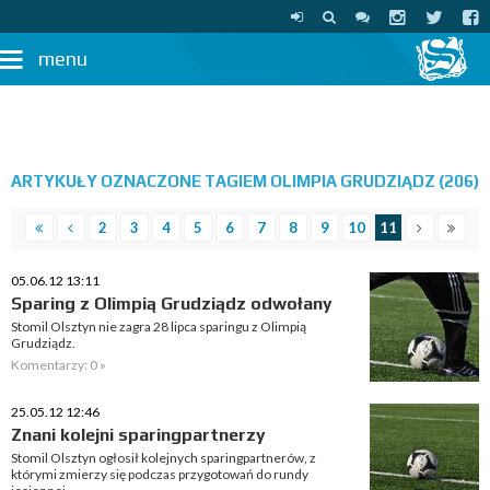
menu
ARTYKUŁY OZNACZONE TAGIEM OLIMPIA GRUDZIĄDZ (206)
2
3
4
5
6
7
8
9
10
11
05.06.12 13:11
Sparing z Olimpią Grudziądz odwołany
Stomil Olsztyn nie zagra 28 lipca sparingu z Olimpią
Grudziądz.
Komentarzy: 0 »
25.05.12 12:46
Znani kolejni sparingpartnerzy
Stomil Olsztyn ogłosił kolejnych sparingpartnerów, z
którymi zmierzy się podczas przygotowań do rundy