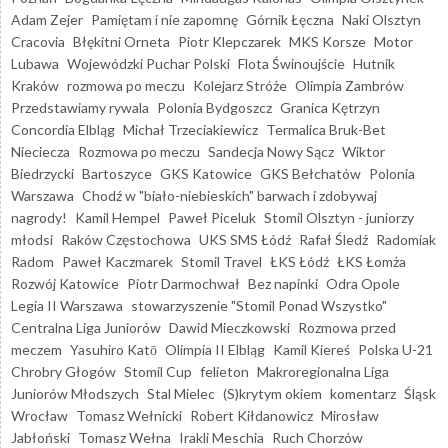
Adam Zejer
Pamiętam i nie zapomnę
Górnik Łęczna
Naki Olsztyn
Cracovia
Błękitni Orneta
Piotr Klepczarek
MKS Korsze
Motor
Lubawa
Wojewódzki Puchar Polski
Flota Świnoujście
Hutnik
Kraków
rozmowa po meczu
Kolejarz Stróże
Olimpia Zambrów
Przedstawiamy rywala
Polonia Bydgoszcz
Granica Kętrzyn
Concordia Elbląg
Michał Trzeciakiewicz
Termalica Bruk-Bet
Nieciecza
Rozmowa po meczu
Sandecja Nowy Sącz
Wiktor
Biedrzycki
Bartoszyce
GKS Katowice
GKS Bełchatów
Polonia
Warszawa
Chodź w "biało-niebieskich" barwach i zdobywaj
nagrody!
Kamil Hempel
Paweł Piceluk
Stomil Olsztyn - juniorzy
młodsi
Raków Częstochowa
UKS SMS Łódź
Rafał Śledź
Radomiak
Radom
Paweł Kaczmarek
Stomil Travel
ŁKS Łódź
ŁKS Łomża
Rozwój Katowice
Piotr Darmochwał
Bez napinki
Odra Opole
Legia II Warszawa
stowarzyszenie "Stomil Ponad Wszystko"
Centralna Liga Juniorów
Dawid Mieczkowski
Rozmowa przed
meczem
Yasuhiro Katō
Olimpia II Elbląg
Kamil Kiereś
Polska U-21
Chrobry Głogów
Stomil Cup
felieton
Makroregionalna Liga
Juniorów Młodszych
Stal Mielec
(S)krytym okiem
komentarz
Śląsk
Wrocław
Tomasz Wełnicki
Robert Kiłdanowicz
Mirosław
Jabłoński
Tomasz Wełna
Irakli Meschia
Ruch Chorzów