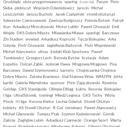
Grudziądz
obóz przygotowawczy
sparing
Pasym
Piotr
Erwin Sak
Skiba
plebiscyt
Wojciech Dziemidowicz
Jarocin
Michał
Leszczyński
Janusz Bucholc
Jacek Czałpiński
stomil.olsztyn.pl
Sylwester Czereszewski
Zawisza Bydgoszcz
Polonia Bytom
Patryk
Kun
Arkadiusz Mroczkowski
Motor Lublin
Paweł Głowacki
Emil
Wojda
DKS Dobre Miasto
Mławianka Mława
sparingi
Barczewo
Zin Stadion
wywiad
Arkadiusz Koprucki
Tęcza Biskupiec
Arka
Gdynia
Piotr Głowacki
Jagiellonia Białystok
Piotr Wypniewski
Michał Alancewicz
ultras
Łódzki Klub Sportowy
Paweł
Tomkiewicz
Grzegorz Lech
Bytovia Bytów
licytacje
Adam
Łopatko
Dolcan Ząbki
Jeziorak Iława
Mrągowia Mrągowo
Pisa
Barczewo
Dawid Szymonowicz
karnety
Chojniczanka Chojnice
Dobre Miasto
Zatoka Braniewo
Stal Stalowa Wola
WMZPN
żółte
kartki
Galeria Warmińska
sponsor
Piotr Zajączkowski
Rominta
Gołdap
GKS Stawiguda
Olimpia Elbląg
Łukta
Resovia
Biskupiec
I liga
Ultra(S)tomiL
treningi
Miedź Legnica
GKS Tychy
Wisła
Płock
III liga
Korona Kielce
Lechia Gdańsk
Stomil Olsztyn -
kobiety
AS Stomil Olsztyn
R-Gol
terminarz
Paweł Alancewicz
Michał Glanowski
Tomasz Ptak
Szymon Kaźmierowski
Górnik
Zabrze
Zagłębie Lubin
Arkadiusz Czarnecki
Orange Sport
Warta
Poznań
Bogdanka Łęczna
Mindaugas Kalonas
Olimpia Olsztynek