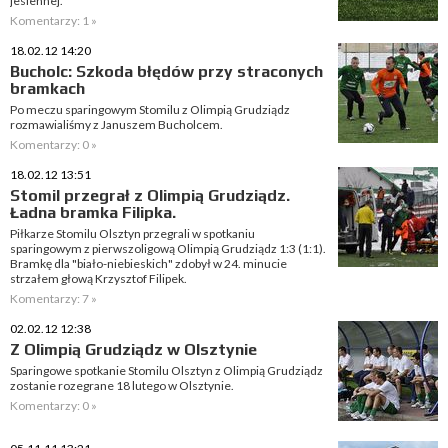
jesiennej.
Komentarzy: 1 »
18.02.12 14:20
Bucholc: Szkoda błędów przy straconych
bramkach
Po meczu sparingowym Stomilu z Olimpią Grudziądz
rozmawialiśmy z Januszem Bucholcem.
Komentarzy: 0 »
18.02.12 13:51
Stomil przegrał z Olimpią Grudziądz.
Ładna bramka Filipka.
Piłkarze Stomilu Olsztyn przegrali w spotkaniu
sparingowym z pierwszoligową Olimpią Grudziądz 1:3 (1:1).
Bramkę dla "biało-niebieskich" zdobył w 24. minucie
strzałem głową Krzysztof Filipek.
Komentarzy: 7 »
02.02.12 12:38
Z Olimpią Grudziądz w Olsztynie
Sparingowe spotkanie Stomilu Olsztyn z Olimpią Grudziądz
zostanie rozegrane 18 lutego w Olsztynie.
Komentarzy: 0 »