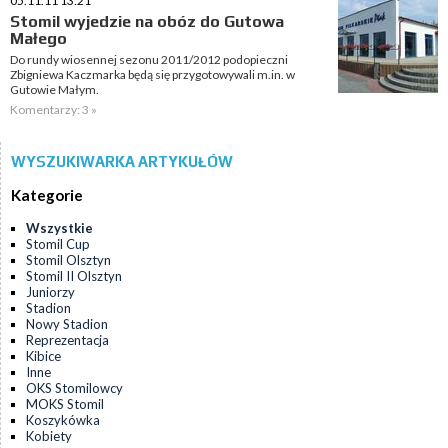
05.11.11 13:21
Stomil wyjedzie na obóz do Gutowa
Małego
Do rundy wiosennej sezonu 2011/2012 podopieczni
Zbigniewa Kaczmarka będą się przygotowywali m.in. w
Gutowie Małym.
Komentarzy: 3 »
WYSZUKIWARKA ARTYKUŁÓW
Kategorie
Wszystkie
Stomil Cup
Stomil Olsztyn
Stomil II Olsztyn
Juniorzy
Stadion
Nowy Stadion
Reprezentacja
Kibice
Inne
OKS Stomilowcy
MOKS Stomil
Koszykówka
Kobiety