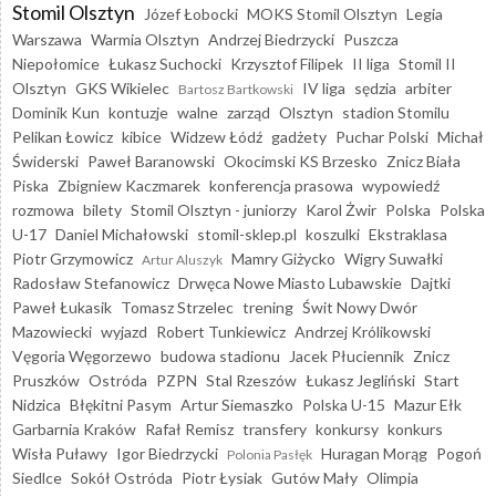
Stomil Olsztyn
Józef Łobocki
MOKS Stomil Olsztyn
Legia
Warszawa
Warmia Olsztyn
Andrzej Biedrzycki
Puszcza
Niepołomice
Łukasz Suchocki
Krzysztof Filipek
II liga
Stomil II
Olsztyn
GKS Wikielec
IV liga
sędzia
arbiter
Bartosz Bartkowski
Dominik Kun
kontuzje
walne
zarząd
Olsztyn
stadion Stomilu
Pelikan Łowicz
kibice
Widzew Łódź
gadżety
Puchar Polski
Michał
Świderski
Paweł Baranowski
Okocimski KS Brzesko
Znicz Biała
Piska
Zbigniew Kaczmarek
konferencja prasowa
wypowiedź
rozmowa
bilety
Stomil Olsztyn - juniorzy
Karol Żwir
Polska
Polska
U-17
Daniel Michałowski
stomil-sklep.pl
koszulki
Ekstraklasa
Piotr Grzymowicz
Mamry Giżycko
Wigry Suwałki
Artur Aluszyk
Radosław Stefanowicz
Drwęca Nowe Miasto Lubawskie
Dajtki
Paweł Łukasik
Tomasz Strzelec
trening
Świt Nowy Dwór
Mazowiecki
wyjazd
Robert Tunkiewicz
Andrzej Królikowski
Vęgoria Węgorzewo
budowa stadionu
Jacek Płuciennik
Znicz
Pruszków
Ostróda
PZPN
Stal Rzeszów
Łukasz Jegliński
Start
Nidzica
Błękitni Pasym
Artur Siemaszko
Polska U-15
Mazur Ełk
Garbarnia Kraków
Rafał Remisz
transfery
konkursy
konkurs
Wisła Puławy
Igor Biedrzycki
Huragan Morąg
Pogoń
Polonia Pasłęk
Siedlce
Sokół Ostróda
Piotr Łysiak
Gutów Mały
Olimpia