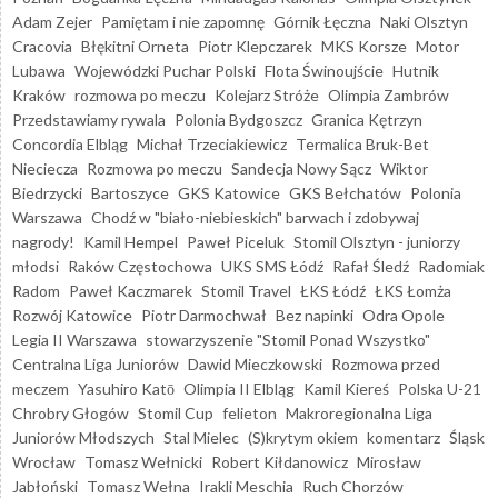
Adam Zejer
Pamiętam i nie zapomnę
Górnik Łęczna
Naki Olsztyn
Cracovia
Błękitni Orneta
Piotr Klepczarek
MKS Korsze
Motor
Lubawa
Wojewódzki Puchar Polski
Flota Świnoujście
Hutnik
Kraków
rozmowa po meczu
Kolejarz Stróże
Olimpia Zambrów
Przedstawiamy rywala
Polonia Bydgoszcz
Granica Kętrzyn
Concordia Elbląg
Michał Trzeciakiewicz
Termalica Bruk-Bet
Nieciecza
Rozmowa po meczu
Sandecja Nowy Sącz
Wiktor
Biedrzycki
Bartoszyce
GKS Katowice
GKS Bełchatów
Polonia
Warszawa
Chodź w "biało-niebieskich" barwach i zdobywaj
nagrody!
Kamil Hempel
Paweł Piceluk
Stomil Olsztyn - juniorzy
młodsi
Raków Częstochowa
UKS SMS Łódź
Rafał Śledź
Radomiak
Radom
Paweł Kaczmarek
Stomil Travel
ŁKS Łódź
ŁKS Łomża
Rozwój Katowice
Piotr Darmochwał
Bez napinki
Odra Opole
Legia II Warszawa
stowarzyszenie "Stomil Ponad Wszystko"
Centralna Liga Juniorów
Dawid Mieczkowski
Rozmowa przed
meczem
Yasuhiro Katō
Olimpia II Elbląg
Kamil Kiereś
Polska U-21
Chrobry Głogów
Stomil Cup
felieton
Makroregionalna Liga
Juniorów Młodszych
Stal Mielec
(S)krytym okiem
komentarz
Śląsk
Wrocław
Tomasz Wełnicki
Robert Kiłdanowicz
Mirosław
Jabłoński
Tomasz Wełna
Irakli Meschia
Ruch Chorzów