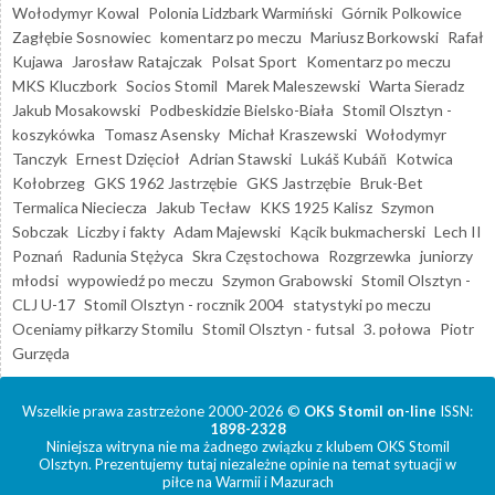
Wołodymyr Kowal
Polonia Lidzbark Warmiński
Górnik Polkowice
Zagłębie Sosnowiec
komentarz po meczu
Mariusz Borkowski
Rafał
Kujawa
Jarosław Ratajczak
Polsat Sport
Komentarz po meczu
MKS Kluczbork
Socios Stomil
Marek Maleszewski
Warta Sieradz
Jakub Mosakowski
Podbeskidzie Bielsko-Biała
Stomil Olsztyn -
koszykówka
Tomasz Asensky
Michał Kraszewski
Wołodymyr
Tanczyk
Ernest Dzięcioł
Adrian Stawski
Lukáš Kubáň
Kotwica
Kołobrzeg
GKS 1962 Jastrzębie
GKS Jastrzębie
Bruk-Bet
Termalica Nieciecza
Jakub Tecław
KKS 1925 Kalisz
Szymon
Sobczak
Liczby i fakty
Adam Majewski
Kącik bukmacherski
Lech II
Poznań
Radunia Stężyca
Skra Częstochowa
Rozgrzewka
juniorzy
młodsi
wypowiedź po meczu
Szymon Grabowski
Stomil Olsztyn -
CLJ U-17
Stomil Olsztyn - rocznik 2004
statystyki po meczu
Oceniamy piłkarzy Stomilu
Stomil Olsztyn - futsal
3. połowa
Piotr
Gurzęda
Wszelkie prawa zastrzeżone 2000-2026 ©
OKS Stomil on-line
ISSN:
1898-2328
Niniejsza witryna nie ma żadnego związku z klubem OKS Stomil
Olsztyn. Prezentujemy tutaj niezależne opinie na temat sytuacji w
piłce na Warmii i Mazurach