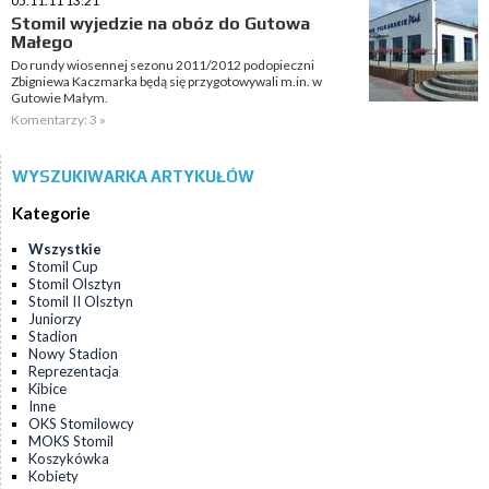
05.11.11 13:21
Stomil wyjedzie na obóz do Gutowa
Małego
Do rundy wiosennej sezonu 2011/2012 podopieczni
Zbigniewa Kaczmarka będą się przygotowywali m.in. w
Gutowie Małym.
Komentarzy: 3 »
WYSZUKIWARKA ARTYKUŁÓW
Kategorie
Wszystkie
Stomil Cup
Stomil Olsztyn
Stomil II Olsztyn
Juniorzy
Stadion
Nowy Stadion
Reprezentacja
Kibice
Inne
OKS Stomilowcy
MOKS Stomil
Koszykówka
Kobiety