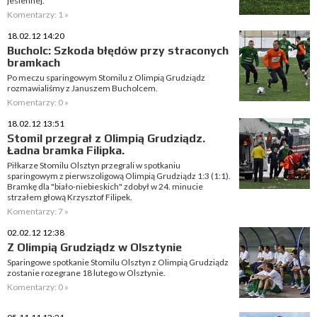
jesiennej.
Komentarzy: 1 »
18.02.12 14:20
Bucholc: Szkoda błędów przy straconych
bramkach
Po meczu sparingowym Stomilu z Olimpią Grudziądz
rozmawialiśmy z Januszem Bucholcem.
Komentarzy: 0 »
18.02.12 13:51
Stomil przegrał z Olimpią Grudziądz.
Ładna bramka Filipka.
Piłkarze Stomilu Olsztyn przegrali w spotkaniu
sparingowym z pierwszoligową Olimpią Grudziądz 1:3 (1:1).
Bramkę dla "biało-niebieskich" zdobył w 24. minucie
strzałem głową Krzysztof Filipek.
Komentarzy: 7 »
02.02.12 12:38
Z Olimpią Grudziądz w Olsztynie
Sparingowe spotkanie Stomilu Olsztyn z Olimpią Grudziądz
zostanie rozegrane 18 lutego w Olsztynie.
Komentarzy: 0 »