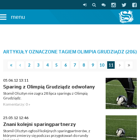
menu
ARTYKUŁY OZNACZONE TAGIEM OLIMPIA GRUDZIĄDZ (206)
2
3
4
5
6
7
8
9
10
11
05.06.12 13:11
Sparing z Olimpią Grudziądz odwołany
Stomil Olsztyn nie zagra 28 lipca sparingu z Olimpią
Grudziądz.
Komentarzy: 0 »
25.05.12 12:46
Znani kolejni sparingpartnerzy
Stomil Olsztyn ogłosił kolejnych sparingpartnerów, z
którymi zmierzy się podczas przygotowań do rundy