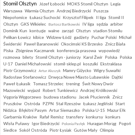
Stomil Olsztyn
Józef Łobocki
MOKS Stomil Olsztyn
Legia
Warszawa
Warmia Olsztyn
Andrzej Biedrzycki
Puszcza
Niepołomice
Łukasz Suchocki
Krzysztof Filipek
II liga
Stomil II
Olsztyn
GKS Wikielec
IV liga
sędzia
arbiter
Bartosz Bartkowski
Dominik Kun
kontuzje
walne
zarząd
Olsztyn
stadion Stomilu
Pelikan Łowicz
kibice
Widzew Łódź
gadżety
Puchar Polski
Michał
Świderski
Paweł Baranowski
Okocimski KS Brzesko
Znicz Biała
Piska
Zbigniew Kaczmarek
konferencja prasowa
wypowiedź
rozmowa
bilety
Stomil Olsztyn - juniorzy
Karol Żwir
Polska
Polska
U-17
Daniel Michałowski
stomil-sklep.pl
koszulki
Ekstraklasa
Piotr Grzymowicz
Mamry Giżycko
Wigry Suwałki
Artur Aluszyk
Radosław Stefanowicz
Drwęca Nowe Miasto Lubawskie
Dajtki
Paweł Łukasik
Tomasz Strzelec
trening
Świt Nowy Dwór
Mazowiecki
wyjazd
Robert Tunkiewicz
Andrzej Królikowski
Vęgoria Węgorzewo
budowa stadionu
Jacek Płuciennik
Znicz
Pruszków
Ostróda
PZPN
Stal Rzeszów
Łukasz Jegliński
Start
Nidzica
Błękitni Pasym
Artur Siemaszko
Polska U-15
Mazur Ełk
Garbarnia Kraków
Rafał Remisz
transfery
konkursy
konkurs
Wisła Puławy
Igor Biedrzycki
Huragan Morąg
Pogoń
Polonia Pasłęk
Siedlce
Sokół Ostróda
Piotr Łysiak
Gutów Mały
Olimpia