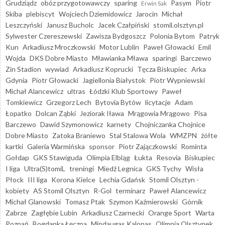
Grudziądz
obóz przygotowawczy
sparing
Pasym
Piotr
Erwin Sak
Skiba
plebiscyt
Wojciech Dziemidowicz
Jarocin
Michał
Leszczyński
Janusz Bucholc
Jacek Czałpiński
stomil.olsztyn.pl
Sylwester Czereszewski
Zawisza Bydgoszcz
Polonia Bytom
Patryk
Kun
Arkadiusz Mroczkowski
Motor Lublin
Paweł Głowacki
Emil
Wojda
DKS Dobre Miasto
Mławianka Mława
sparingi
Barczewo
Zin Stadion
wywiad
Arkadiusz Koprucki
Tęcza Biskupiec
Arka
Gdynia
Piotr Głowacki
Jagiellonia Białystok
Piotr Wypniewski
Michał Alancewicz
ultras
Łódzki Klub Sportowy
Paweł
Tomkiewicz
Grzegorz Lech
Bytovia Bytów
licytacje
Adam
Łopatko
Dolcan Ząbki
Jeziorak Iława
Mrągowia Mrągowo
Pisa
Barczewo
Dawid Szymonowicz
karnety
Chojniczanka Chojnice
Dobre Miasto
Zatoka Braniewo
Stal Stalowa Wola
WMZPN
żółte
kartki
Galeria Warmińska
sponsor
Piotr Zajączkowski
Rominta
Gołdap
GKS Stawiguda
Olimpia Elbląg
Łukta
Resovia
Biskupiec
I liga
Ultra(S)tomiL
treningi
Miedź Legnica
GKS Tychy
Wisła
Płock
III liga
Korona Kielce
Lechia Gdańsk
Stomil Olsztyn -
kobiety
AS Stomil Olsztyn
R-Gol
terminarz
Paweł Alancewicz
Michał Glanowski
Tomasz Ptak
Szymon Kaźmierowski
Górnik
Zabrze
Zagłębie Lubin
Arkadiusz Czarnecki
Orange Sport
Warta
Poznań
Bogdanka Łęczna
Mindaugas Kalonas
Olimpia Olsztynek