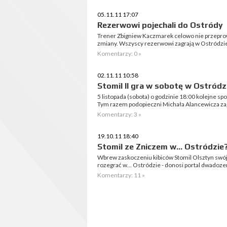
05.11.11 17:07
Rezerwowi pojechali do Ostródy
Trener Zbigniew Kaczmarek celowo nie przeprowa
zmiany. Wszyscy rezerwowi zagrają w Ostródzie 
Komentarzy: 0 »
02.11.11 10:58
Stomil II gra w sobotę w Ostródz
5 listopada (sobota) o godzinie 18:00 kolejne s
Tym razem podopieczni Michała Alancewicza zag
Komentarzy: 3 »
19.10.11 18:40
Stomil ze Zniczem w... Ostródzie
Wbrew zaskoczeniu kibiców Stomil Olsztyn swó
rozegrać w... Ostródzie - donosi portal dwadozer
Komentarzy: 11 »