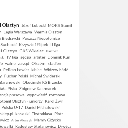
l Olsztyn
Józef Łobocki
MOKS Stomil
n
Legia Warszawa
Warmia Olsztyn
j Biedrzycki
Puszcza Niepołomice
 Suchocki
Krzysztof Filipek
II liga
II Olsztyn
GKS Wikielec
Bartosz
IV liga
sędzia
arbiter
Dominik Kun
ski
je
walne
zarząd
Olsztyn
stadion
u
Pelikan Łowicz
kibice
Widzew Łódź
y
Puchar Polski
Michał Świderski
Baranowski
Okocimski KS Brzesko
iała Piska
Zbigniew Kaczmarek
encja prasowa
wypowiedź
rozmowa
Stomil Olsztyn - juniorzy
Karol Żwir
Polska U-17
Daniel Michałowski
sklep.pl
koszulki
Ekstraklasa
Piotr
owicz
Mamry Giżycko
Artur Aluszyk
Suwałki
Radosław Stefanowicz
Drwęca