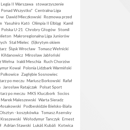
Legia II Warszawa
stowarzyszenie
l Ponad Wszystko"
Centralna Liga
ów
Dawid Mieczkowski
Rozmowa przed
m
Yasuhiro Katō
Olimpia II Elbląg
Kamil
Polska U-21
Chrobry Głogów
Stomil
elieton
Makroregionalna Liga Juniorów
zych
Stal Mielec
(S)krytym okiem
arz
Śląsk Wrocław
Tomasz Wełnicki
 Kiłdanowicz
Mirosław Jabłoński
z Wełna
Irakli Meschia
Ruch Chorzów
ymyr Kowal
Polonia Lidzbark Warmiński
 Polkowice
Zagłębie Sosnowiec
arz po meczu
Mariusz Borkowski
Rafał
a
Jarosław Ratajczak
Polsat Sport
arz po meczu
MKS Kluczbork
Socios
Marek Maleszewski
Warta Sieradz
Mosakowski
Podbeskidzie Bielsko-Biała
 Olsztyn - koszykówka
Tomasz Asensky
 Kraszewski
Wołodymyr Tanczyk
Ernest
ł
Adrian Stawski
Lukáš Kubáň
Kotwica