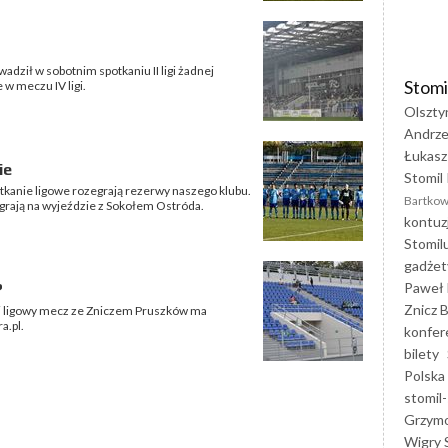
dził w sobotnim spotkaniu II ligi żadnej
Stomi
w meczu IV ligi.
Olszty
Andrze
Łukasz
ie
Stomil 
potkanie ligowe rozegrają rezerwy naszego klubu.
Bartkow
rają na wyjeździe z Sokołem Ostróda.
kontuz
Stomil
gadżet
Paweł 
?
Znicz B
j ligowy mecz ze Zniczem Pruszków ma
a.pl.
konfer
bilety
Polska
stomil-
Grzym
Wigry 