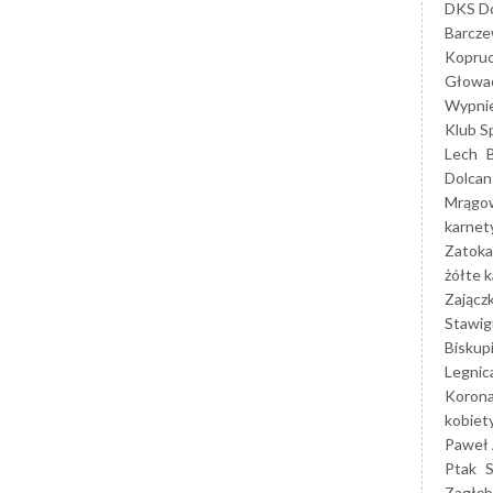
DKS Do
Barcz
Kopruc
Głowa
Wypni
Klub S
Lech
Dolcan
Mrągo
karnet
Zatoka
żółte k
Zającz
Stawig
Biskup
Legnic
Korona
kobiet
Paweł 
Ptak
Zagłęb