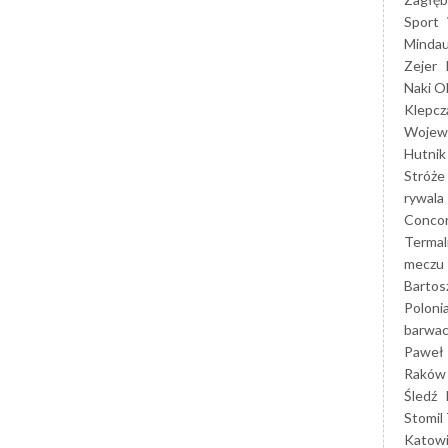
Sport
Mindau
Zejer
Naki O
Klepcz
Wojewó
Hutnik
Stróże
rywala
Concor
Termal
meczu
Bartos
Poloni
barwac
Paweł 
Raków
Śledź
Stomil 
Katow