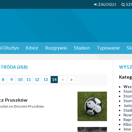
ZALOGUJ
SZ
l Olsztyn
Kibice
Rozgrywki
Stadion
Typowanie
Sk
TRÓDA (268)
WYSZ
Kateg
8
9
10
11
12
13
14
Wsz
Stom
Stom
icz Pruszków
Stomi
Juni
lsztyn ze Zniczem Pruszków.
Stad
Nowy
Repr
Kibi
Inne