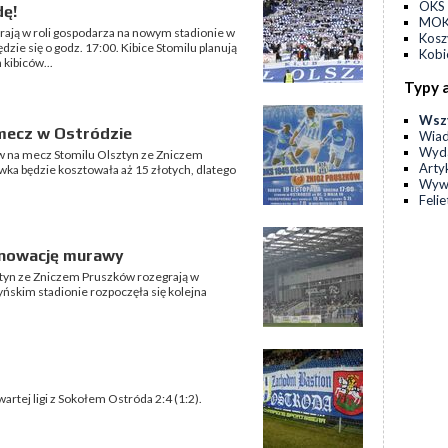
OKS 
dę!
MOKS
grają w roli gospodarza na nowym stadionie w
Kos
ie się o godz. 17:00. Kibice Stomilu planują
Kobi
 kibiców...
Typy 
Wsz
mecz w Ostródzie
Wia
Wyda
ów na mecz Stomilu Olsztyn ze Zniczem
Arty
ka będzie kosztowała aż 15 złotych, dlatego
Wyw
Feli
enowację murawy
ztyn ze Zniczem Pruszków rozegrają w
ńskim stadionie rozpoczęła się kolejna
wartej ligi z Sokołem Ostróda 2:4 (1:2).