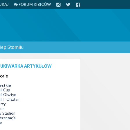
UKAJ
FORUM KIBICÓW
lep Stomilu
UKIWARKA ARTYKUŁÓW
orie
ystkie
il Cup
il Olsztyn
l II Olsztyn
orzy
ion
 Stadion
ezentacja
ce