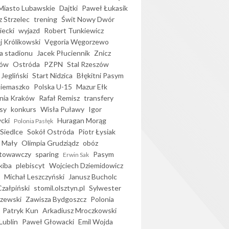
iasto Lubawskie
Dajtki
Paweł Łukasik
 Strzelec
trening
Świt Nowy Dwór
ecki
wyjazd
Robert Tunkiewicz
j Królikowski
Vęgoria Węgorzewo
 stadionu
Jacek Płuciennik
Znicz
ków
Ostróda
PZPN
Stal Rzeszów
Jegliński
Start Nidzica
Błękitni Pasym
Siemaszko
Polska U-15
Mazur Ełk
nia Kraków
Rafał Remisz
transfery
sy
konkurs
Wisła Puławy
Igor
ycki
Huragan Morąg
Polonia Pasłęk
Siedlce
Sokół Ostróda
Piotr Łysiak
 Mały
Olimpia Grudziądz
obóz
otowawczy
sparing
Pasym
Erwin Sak
kiba
plebiscyt
Wojciech Dziemidowicz
Michał Leszczyński
Janusz Bucholc
Czałpiński
stomil.olsztyn.pl
Sylwester
zewski
Zawisza Bydgoszcz
Polonia
Patryk Kun
Arkadiusz Mroczkowski
Lublin
Paweł Głowacki
Emil Wojda