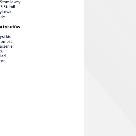
Stomilowcy
 Stomil
zykówka
ety
artykułów
ystkie
domość
rzenie
kuł
iad
eton