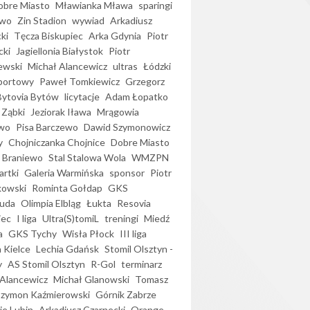
bre Miasto
Mławianka Mława
sparingi
ewo
Zin Stadion
wywiad
Arkadiusz
ki
Tęcza Biskupiec
Arka Gdynia
Piotr
cki
Jagiellonia Białystok
Piotr
ewski
Michał Alancewicz
ultras
Łódzki
portowy
Paweł Tomkiewicz
Grzegorz
Bytovia Bytów
licytacje
Adam Łopatko
 Ząbki
Jeziorak Iława
Mrągowia
wo
Pisa Barczewo
Dawid Szymonowicz
y
Chojniczanka Chojnice
Dobre Miasto
 Braniewo
Stal Stalowa Wola
WMZPN
artki
Galeria Warmińska
sponsor
Piotr
kowski
Rominta Gołdap
GKS
uda
Olimpia Elbląg
Łukta
Resovia
iec
I liga
Ultra(S)tomiL
treningi
Miedź
a
GKS Tychy
Wisła Płock
III liga
 Kielce
Lechia Gdańsk
Stomil Olsztyn -
y
AS Stomil Olsztyn
R-Gol
terminarz
Alancewicz
Michał Glanowski
Tomasz
Szymon Kaźmierowski
Górnik Zabrze
ie Lubin
Arkadiusz Czarnecki
Orange