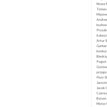
Nowe M
Tomasz
Mazowi
Andrze
budowa
Prusz
Łukasz 
Artur 
Garbar
konkur
Biedrz
Pogoń 
Gutów
przyg
Piotr S
Jarocin
Jacek 
Czeres
Bytom
Motor 