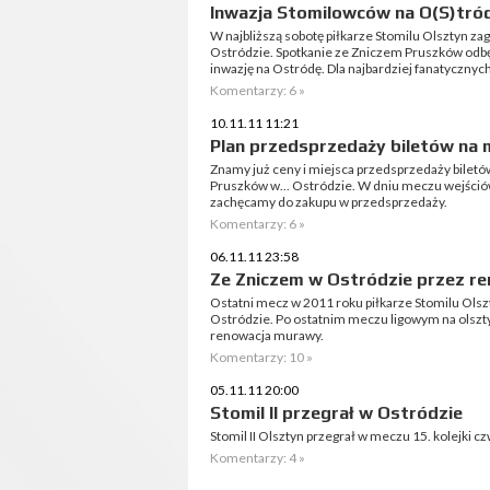
Inwazja Stomilowców na O(S)tró
W najbliższą sobotę piłkarze Stomilu Olsztyn za
Ostródzie. Spotkanie ze Zniczem Pruszków odbędz
inwazję na Ostródę. Dla najbardziej fanatycznych
Komentarzy: 6 »
10.11.11 11:21
Plan przedsprzedaży biletów na 
Znamy już ceny i miejsca przedsprzedaży bilet
Pruszków w... Ostródzie. W dniu meczu wejściów
zachęcamy do zakupu w przedsprzedaży.
Komentarzy: 6 »
06.11.11 23:58
Ze Zniczem w Ostródzie przez r
Ostatni mecz w 2011 roku piłkarze Stomilu Ols
Ostródzie. Po ostatnim meczu ligowym na olszty
renowacja murawy.
Komentarzy: 10 »
05.11.11 20:00
Stomil II przegrał w Ostródzie
Stomil II Olsztyn przegrał w meczu 15. kolejki cz
Komentarzy: 4 »