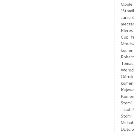
Opole
"Stomi
Junior
mecze
Kiereś
Cup
f
Młods
koment
Robert
Tomas
Wołod
Górnik
koment
Kujaw
Koment
Stomil
Jakub 
Stomil
Michał
Dzięcio