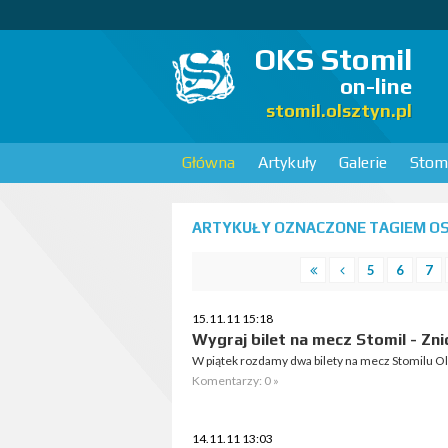
OKS Stomil
on-line
stomil.olsztyn.pl
Główna
Artykuły
Galerie
Stomi
ARTYKUŁY OZNACZONE TAGIEM OS
5
6
7
15.11.11 15:18
Wygraj bilet na mecz Stomil - Zn
W piątek rozdamy dwa bilety na mecz Stomilu O
Komentarzy: 0 »
14.11.11 13:03