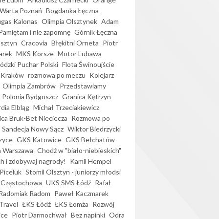
Warta Poznań
Bogdanka Łęczna
gas Kalonas
Olimpia Olsztynek
Adam
Pamiętam i nie zapomnę
Górnik Łęczna
lsztyn
Cracovia
Błękitni Orneta
Piotr
arek
MKS Korsze
Motor Lubawa
dzki Puchar Polski
Flota Świnoujście
 Kraków
rozmowa po meczu
Kolejarz
Olimpia Zambrów
Przedstawiamy
Polonia Bydgoszcz
Granica Kętrzyn
dia Elbląg
Michał Trzeciakiewicz
ica Bruk-Bet Nieciecza
Rozmowa po
Sandecja Nowy Sącz
Wiktor Biedrzycki
zyce
GKS Katowice
GKS Bełchatów
a Warszawa
Chodź w "biało-niebieskich"
h i zdobywaj nagrody!
Kamil Hempel
Piceluk
Stomil Olsztyn - juniorzy młodsi
 Częstochowa
UKS SMS Łódź
Rafał
Radomiak Radom
Paweł Kaczmarek
Travel
ŁKS Łódź
ŁKS Łomża
Rozwój
ice
Piotr Darmochwał
Bez napinki
Odra