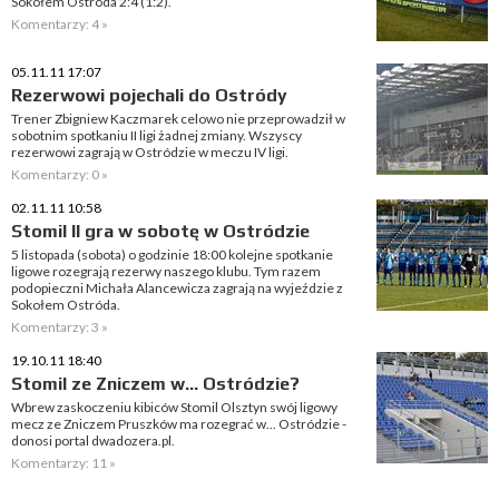
Sokołem Ostróda 2:4 (1:2).
Komentarzy: 4 »
05.11.11 17:07
Rezerwowi pojechali do Ostródy
Trener Zbigniew Kaczmarek celowo nie przeprowadził w
sobotnim spotkaniu II ligi żadnej zmiany. Wszyscy
rezerwowi zagrają w Ostródzie w meczu IV ligi.
Komentarzy: 0 »
02.11.11 10:58
Stomil II gra w sobotę w Ostródzie
5 listopada (sobota) o godzinie 18:00 kolejne spotkanie
ligowe rozegrają rezerwy naszego klubu. Tym razem
podopieczni Michała Alancewicza zagrają na wyjeździe z
Sokołem Ostróda.
Komentarzy: 3 »
19.10.11 18:40
Stomil ze Zniczem w... Ostródzie?
Wbrew zaskoczeniu kibiców Stomil Olsztyn swój ligowy
mecz ze Zniczem Pruszków ma rozegrać w... Ostródzie -
donosi portal dwadozera.pl.
Komentarzy: 11 »