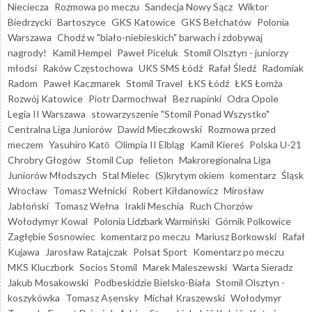
Nieciecza
Rozmowa po meczu
Sandecja Nowy Sącz
Wiktor
Biedrzycki
Bartoszyce
GKS Katowice
GKS Bełchatów
Polonia
Warszawa
Chodź w "biało-niebieskich" barwach i zdobywaj
nagrody!
Kamil Hempel
Paweł Piceluk
Stomil Olsztyn - juniorzy
młodsi
Raków Częstochowa
UKS SMS Łódź
Rafał Śledź
Radomiak
Radom
Paweł Kaczmarek
Stomil Travel
ŁKS Łódź
ŁKS Łomża
Rozwój Katowice
Piotr Darmochwał
Bez napinki
Odra Opole
Legia II Warszawa
stowarzyszenie "Stomil Ponad Wszystko"
Centralna Liga Juniorów
Dawid Mieczkowski
Rozmowa przed
meczem
Yasuhiro Katō
Olimpia II Elbląg
Kamil Kiereś
Polska U-21
Chrobry Głogów
Stomil Cup
felieton
Makroregionalna Liga
Juniorów Młodszych
Stal Mielec
(S)krytym okiem
komentarz
Śląsk
Wrocław
Tomasz Wełnicki
Robert Kiłdanowicz
Mirosław
Jabłoński
Tomasz Wełna
Irakli Meschia
Ruch Chorzów
Wołodymyr Kowal
Polonia Lidzbark Warmiński
Górnik Polkowice
Zagłębie Sosnowiec
komentarz po meczu
Mariusz Borkowski
Rafał
Kujawa
Jarosław Ratajczak
Polsat Sport
Komentarz po meczu
MKS Kluczbork
Socios Stomil
Marek Maleszewski
Warta Sieradz
Jakub Mosakowski
Podbeskidzie Bielsko-Biała
Stomil Olsztyn -
koszykówka
Tomasz Asensky
Michał Kraszewski
Wołodymyr