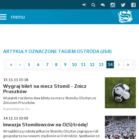
menu
ARTYKUŁY OZNACZONE TAGIEM OSTRÓDA (268)
5
6
7
8
9
10
11
12
13
14
15.11.11 15:18
Wygraj bilet na mecz Stomil - Znicz
Pruszków
W piątek rozdamy dwa bilety na mecz Stomilu Olsztyn ze
Zniczem Pruszków.
Komentarzy: 0 »
14.11.11 13:03
Inwazja Stomilowców na O(S)tródę!
W najbliższą sobotę piłkarze Stomilu Olsztyn zagrają w roli
gospodarza na nowym stadionie w Ostródzie. Spotkanie ze