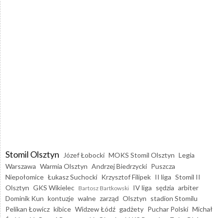
Stomil Olsztyn
Józef Łobocki
MOKS Stomil Olsztyn
Legia
Warszawa
Warmia Olsztyn
Andrzej Biedrzycki
Puszcza
Niepołomice
Łukasz Suchocki
Krzysztof Filipek
II liga
Stomil II
Olsztyn
GKS Wikielec
IV liga
sędzia
arbiter
Bartosz Bartkowski
Dominik Kun
kontuzje
walne
zarząd
Olsztyn
stadion Stomilu
Pelikan Łowicz
kibice
Widzew Łódź
gadżety
Puchar Polski
Michał