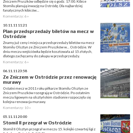
Zniczem Pruszków odbędzie się o godz. 17:00. Kibice
Stomilu planują inwazję na Ostródę. Dla najbardziej
fanatycznych kibiców...
Komentarzy: 6 »
10.11.11 11:21
Plan przedsprzedaży biletów na mecz w
Ostródzie
Znamy już ceny i miejsca przedsprzedaży biletów na mecz
Stomilu Olsztyn ze Zniczem Pruszków w... Ostródzie. W
dniu meczu wejściówka będzie kosztowała aż 15 złotych,
dlatego zachęcamy do zakupu w przedsprzedaży.
Komentarzy: 6 »
06.11.11 23:58
Ze Zniczem w Ostródzie przez renowację
murawy
Ostatni mecz w 2011 roku piłkarze Stomilu Olsztyn ze
Zniczem Pruszków rozegrają w Ostródzie. Po ostatnim
meczu ligowym na olsztyńskim stadionie rozpoczęła się
kolejna renowacja murawy.
Komentarzy: 10 »
05.11.11 20:00
Stomil II przegrał w Ostródzie
Stomil II Olsztyn przegrał w meczu 15. kolejki czwartej ligi z