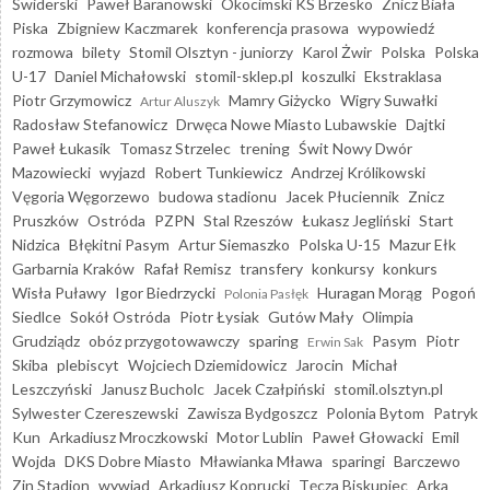
Świderski
Paweł Baranowski
Okocimski KS Brzesko
Znicz Biała
Piska
Zbigniew Kaczmarek
konferencja prasowa
wypowiedź
rozmowa
bilety
Stomil Olsztyn - juniorzy
Karol Żwir
Polska
Polska
U-17
Daniel Michałowski
stomil-sklep.pl
koszulki
Ekstraklasa
Piotr Grzymowicz
Mamry Giżycko
Wigry Suwałki
Artur Aluszyk
Radosław Stefanowicz
Drwęca Nowe Miasto Lubawskie
Dajtki
Paweł Łukasik
Tomasz Strzelec
trening
Świt Nowy Dwór
Mazowiecki
wyjazd
Robert Tunkiewicz
Andrzej Królikowski
Vęgoria Węgorzewo
budowa stadionu
Jacek Płuciennik
Znicz
Pruszków
Ostróda
PZPN
Stal Rzeszów
Łukasz Jegliński
Start
Nidzica
Błękitni Pasym
Artur Siemaszko
Polska U-15
Mazur Ełk
Garbarnia Kraków
Rafał Remisz
transfery
konkursy
konkurs
Wisła Puławy
Igor Biedrzycki
Huragan Morąg
Pogoń
Polonia Pasłęk
Siedlce
Sokół Ostróda
Piotr Łysiak
Gutów Mały
Olimpia
Grudziądz
obóz przygotowawczy
sparing
Pasym
Piotr
Erwin Sak
Skiba
plebiscyt
Wojciech Dziemidowicz
Jarocin
Michał
Leszczyński
Janusz Bucholc
Jacek Czałpiński
stomil.olsztyn.pl
Sylwester Czereszewski
Zawisza Bydgoszcz
Polonia Bytom
Patryk
Kun
Arkadiusz Mroczkowski
Motor Lublin
Paweł Głowacki
Emil
Wojda
DKS Dobre Miasto
Mławianka Mława
sparingi
Barczewo
Zin Stadion
wywiad
Arkadiusz Koprucki
Tęcza Biskupiec
Arka