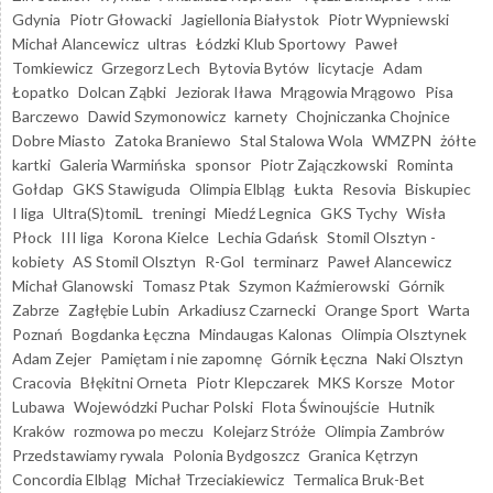
Gdynia
Piotr Głowacki
Jagiellonia Białystok
Piotr Wypniewski
Michał Alancewicz
ultras
Łódzki Klub Sportowy
Paweł
Tomkiewicz
Grzegorz Lech
Bytovia Bytów
licytacje
Adam
Łopatko
Dolcan Ząbki
Jeziorak Iława
Mrągowia Mrągowo
Pisa
Barczewo
Dawid Szymonowicz
karnety
Chojniczanka Chojnice
Dobre Miasto
Zatoka Braniewo
Stal Stalowa Wola
WMZPN
żółte
kartki
Galeria Warmińska
sponsor
Piotr Zajączkowski
Rominta
Gołdap
GKS Stawiguda
Olimpia Elbląg
Łukta
Resovia
Biskupiec
I liga
Ultra(S)tomiL
treningi
Miedź Legnica
GKS Tychy
Wisła
Płock
III liga
Korona Kielce
Lechia Gdańsk
Stomil Olsztyn -
kobiety
AS Stomil Olsztyn
R-Gol
terminarz
Paweł Alancewicz
Michał Glanowski
Tomasz Ptak
Szymon Kaźmierowski
Górnik
Zabrze
Zagłębie Lubin
Arkadiusz Czarnecki
Orange Sport
Warta
Poznań
Bogdanka Łęczna
Mindaugas Kalonas
Olimpia Olsztynek
Adam Zejer
Pamiętam i nie zapomnę
Górnik Łęczna
Naki Olsztyn
Cracovia
Błękitni Orneta
Piotr Klepczarek
MKS Korsze
Motor
Lubawa
Wojewódzki Puchar Polski
Flota Świnoujście
Hutnik
Kraków
rozmowa po meczu
Kolejarz Stróże
Olimpia Zambrów
Przedstawiamy rywala
Polonia Bydgoszcz
Granica Kętrzyn
Concordia Elbląg
Michał Trzeciakiewicz
Termalica Bruk-Bet