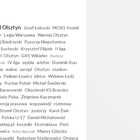
l Olsztyn
Józef Łobocki
MOKS Stomil
n
Legia Warszawa
Warmia Olsztyn
j Biedrzycki
Puszcza Niepołomice
 Suchocki
Krzysztof Filipek
II liga
II Olsztyn
GKS Wikielec
Bartosz
IV liga
sędzia
arbiter
Dominik Kun
ski
je
walne
zarząd
Olsztyn
stadion
u
Pelikan Łowicz
kibice
Widzew Łódź
y
Puchar Polski
Michał Świderski
Baranowski
Okocimski KS Brzesko
iała Piska
Zbigniew Kaczmarek
encja prasowa
wypowiedź
rozmowa
Stomil Olsztyn - juniorzy
Karol Żwir
Polska U-17
Daniel Michałowski
sklep.pl
koszulki
Ekstraklasa
Piotr
owicz
Mamry Giżycko
Artur Aluszyk
Suwałki
Radosław Stefanowicz
Drwęca