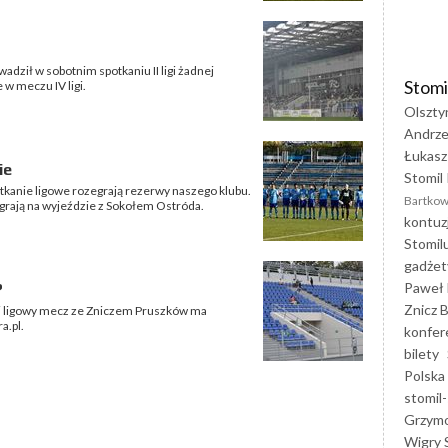
dził w sobotnim spotkaniu II ligi żadnej
Stomi
w meczu IV ligi.
Olszty
Andrze
Łukasz
ie
Stomil 
potkanie ligowe rozegrają rezerwy naszego klubu.
Bartkow
rają na wyjeździe z Sokołem Ostróda.
kontuz
Stomil
gadżet
Paweł 
?
Znicz B
j ligowy mecz ze Zniczem Pruszków ma
a.pl.
konfer
bilety
Polska
stomil-
Grzym
Wigry 