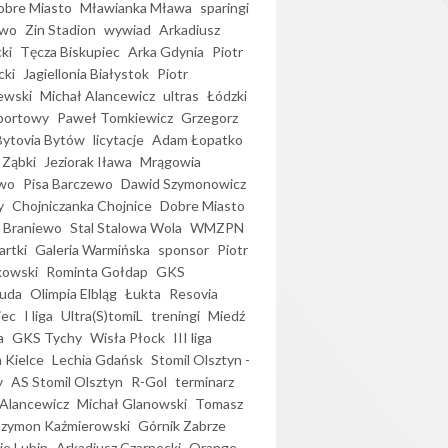
bre Miasto
Mławianka Mława
sparingi
ewo
Zin Stadion
wywiad
Arkadiusz
ki
Tęcza Biskupiec
Arka Gdynia
Piotr
cki
Jagiellonia Białystok
Piotr
ewski
Michał Alancewicz
ultras
Łódzki
portowy
Paweł Tomkiewicz
Grzegorz
Bytovia Bytów
licytacje
Adam Łopatko
 Ząbki
Jeziorak Iława
Mrągowia
wo
Pisa Barczewo
Dawid Szymonowicz
y
Chojniczanka Chojnice
Dobre Miasto
 Braniewo
Stal Stalowa Wola
WMZPN
artki
Galeria Warmińska
sponsor
Piotr
kowski
Rominta Gołdap
GKS
uda
Olimpia Elbląg
Łukta
Resovia
iec
I liga
Ultra(S)tomiL
treningi
Miedź
a
GKS Tychy
Wisła Płock
III liga
 Kielce
Lechia Gdańsk
Stomil Olsztyn -
y
AS Stomil Olsztyn
R-Gol
terminarz
Alancewicz
Michał Glanowski
Tomasz
Szymon Kaźmierowski
Górnik Zabrze
ie Lubin
Arkadiusz Czarnecki
Orange