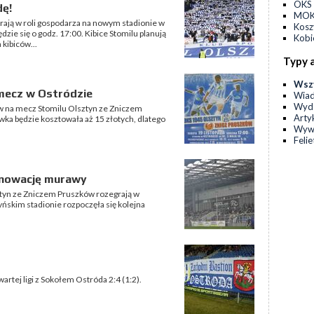
OKS 
dę!
MOKS
grają w roli gospodarza na nowym stadionie w
Kos
ie się o godz. 17:00. Kibice Stomilu planują
Kobi
 kibiców...
Typy 
Wsz
mecz w Ostródzie
Wia
Wyda
ów na mecz Stomilu Olsztyn ze Zniczem
Arty
ka będzie kosztowała aż 15 złotych, dlatego
Wyw
Feli
enowację murawy
ztyn ze Zniczem Pruszków rozegrają w
ńskim stadionie rozpoczęła się kolejna
wartej ligi z Sokołem Ostróda 2:4 (1:2).