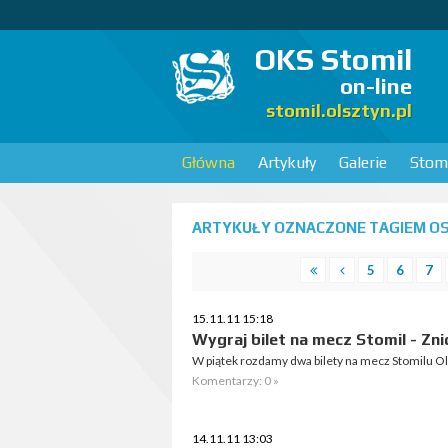
OKS Stomil
on-line
stomil.olsztyn.pl
Główna
Artykuły
Galerie
Stomi
ARTYKUŁY OZNACZONE TAGIEM OS
5
6
7
15.11.11 15:18
Wygraj bilet na mecz Stomil - Zn
W piątek rozdamy dwa bilety na mecz Stomilu O
Komentarzy: 0 »
14.11.11 13:03