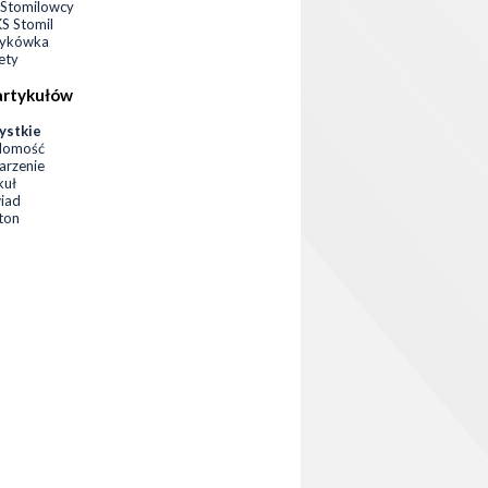
Stomilowcy
 Stomil
zykówka
ety
artykułów
ystkie
domość
rzenie
kuł
iad
eton