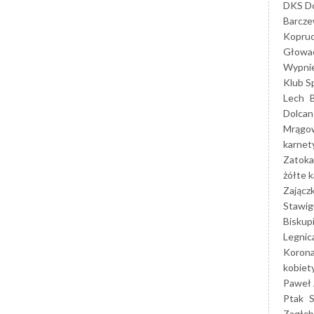
DKS Do
Barcz
Kopruc
Głowa
Wypni
Klub S
Lech
Dolcan
Mrągo
karnet
Zatoka
żółte k
Zającz
Stawig
Biskup
Legnic
Korona
kobiet
Paweł 
Ptak
Zagłęb