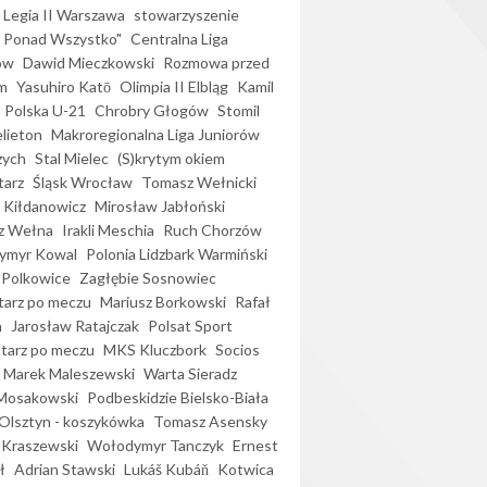
Legia II Warszawa
stowarzyszenie
l Ponad Wszystko"
Centralna Liga
ów
Dawid Mieczkowski
Rozmowa przed
m
Yasuhiro Katō
Olimpia II Elbląg
Kamil
Polska U-21
Chrobry Głogów
Stomil
elieton
Makroregionalna Liga Juniorów
zych
Stal Mielec
(S)krytym okiem
arz
Śląsk Wrocław
Tomasz Wełnicki
 Kiłdanowicz
Mirosław Jabłoński
z Wełna
Irakli Meschia
Ruch Chorzów
ymyr Kowal
Polonia Lidzbark Warmiński
 Polkowice
Zagłębie Sosnowiec
arz po meczu
Mariusz Borkowski
Rafał
a
Jarosław Ratajczak
Polsat Sport
arz po meczu
MKS Kluczbork
Socios
Marek Maleszewski
Warta Sieradz
Mosakowski
Podbeskidzie Bielsko-Biała
 Olsztyn - koszykówka
Tomasz Asensky
 Kraszewski
Wołodymyr Tanczyk
Ernest
ł
Adrian Stawski
Lukáš Kubáň
Kotwica