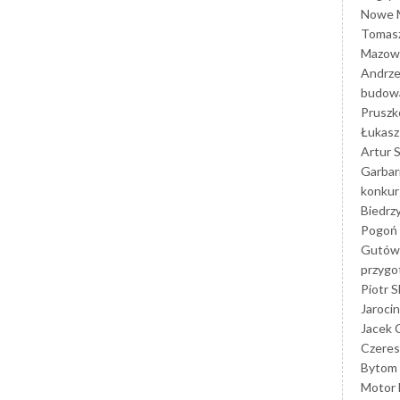
Nowe M
Tomasz
Mazowi
Andrze
budowa
Prusz
Łukasz 
Artur 
Garbar
konkur
Biedrz
Pogoń 
Gutów
przyg
Piotr S
Jarocin
Jacek 
Czeres
Bytom
Motor 