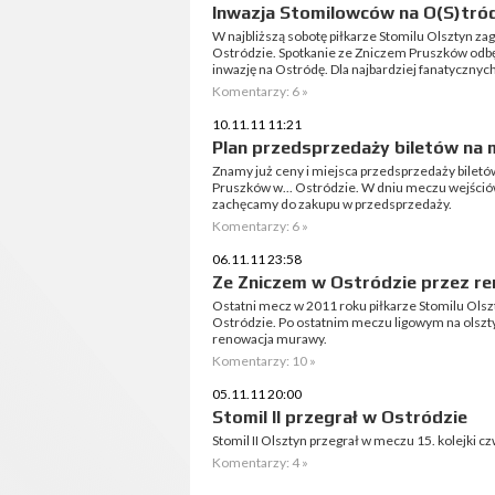
Inwazja Stomilowców na O(S)tró
W najbliższą sobotę piłkarze Stomilu Olsztyn za
Ostródzie. Spotkanie ze Zniczem Pruszków odbędz
inwazję na Ostródę. Dla najbardziej fanatycznych
Komentarzy: 6 »
10.11.11 11:21
Plan przedsprzedaży biletów na 
Znamy już ceny i miejsca przedsprzedaży bilet
Pruszków w... Ostródzie. W dniu meczu wejściów
zachęcamy do zakupu w przedsprzedaży.
Komentarzy: 6 »
06.11.11 23:58
Ze Zniczem w Ostródzie przez r
Ostatni mecz w 2011 roku piłkarze Stomilu Ols
Ostródzie. Po ostatnim meczu ligowym na olszty
renowacja murawy.
Komentarzy: 10 »
05.11.11 20:00
Stomil II przegrał w Ostródzie
Stomil II Olsztyn przegrał w meczu 15. kolejki cz
Komentarzy: 4 »