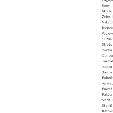
Sport
Mindau
Zejer
Naki O
Klepcz
Wojewó
Hutnik
Stróże
rywala
Concor
Termal
meczu
Bartos
Poloni
barwac
Paweł 
Raków
Śledź
Stomil 
Katow