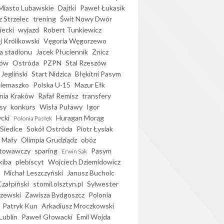
iasto Lubawskie
Dajtki
Paweł Łukasik
 Strzelec
trening
Świt Nowy Dwór
ecki
wyjazd
Robert Tunkiewicz
j Królikowski
Vęgoria Węgorzewo
 stadionu
Jacek Płuciennik
Znicz
ków
Ostróda
PZPN
Stal Rzeszów
Jegliński
Start Nidzica
Błękitni Pasym
Siemaszko
Polska U-15
Mazur Ełk
nia Kraków
Rafał Remisz
transfery
sy
konkurs
Wisła Puławy
Igor
ycki
Huragan Morąg
Polonia Pasłęk
Siedlce
Sokół Ostróda
Piotr Łysiak
 Mały
Olimpia Grudziądz
obóz
otowawczy
sparing
Pasym
Erwin Sak
kiba
plebiscyt
Wojciech Dziemidowicz
Michał Leszczyński
Janusz Bucholc
Czałpiński
stomil.olsztyn.pl
Sylwester
zewski
Zawisza Bydgoszcz
Polonia
Patryk Kun
Arkadiusz Mroczkowski
Lublin
Paweł Głowacki
Emil Wojda