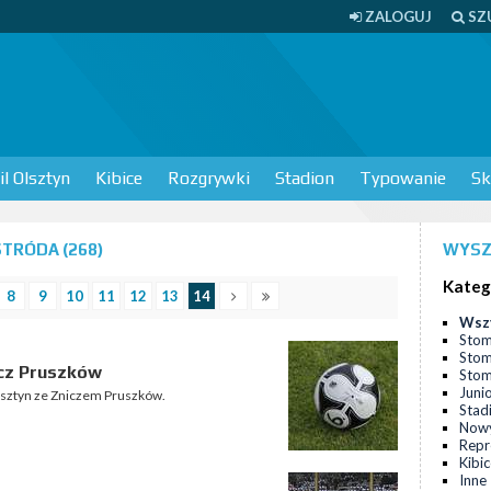
ZALOGUJ
SZ
l Olsztyn
Kibice
Rozgrywki
Stadion
Typowanie
Sk
TRÓDA (268)
WYSZ
Kateg
8
9
10
11
12
13
14
Wsz
Stom
Stom
icz Pruszków
Stomi
Juni
lsztyn ze Zniczem Pruszków.
Stad
Nowy
Repr
Kibi
Inne