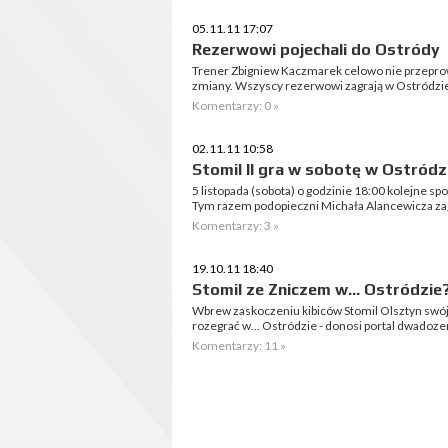
05.11.11 17:07
Rezerwowi pojechali do Ostródy
Trener Zbigniew Kaczmarek celowo nie przeprowa
zmiany. Wszyscy rezerwowi zagrają w Ostródzie 
Komentarzy: 0 »
02.11.11 10:58
Stomil II gra w sobotę w Ostródz
5 listopada (sobota) o godzinie 18:00 kolejne s
Tym razem podopieczni Michała Alancewicza zag
Komentarzy: 3 »
19.10.11 18:40
Stomil ze Zniczem w... Ostródzie
Wbrew zaskoczeniu kibiców Stomil Olsztyn swó
rozegrać w... Ostródzie - donosi portal dwadozer
Komentarzy: 11 »