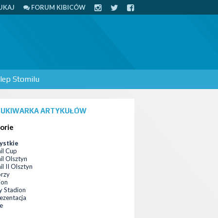
UKAJ
FORUM KIBICÓW
lep Stomilu
UKIWARKA ARTYKUŁÓW
orie
ystkie
il Cup
il Olsztyn
l II Olsztyn
orzy
ion
 Stadion
ezentacja
ce