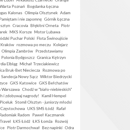
Warta Poznań
Bogdanka Łęczna
gas Kalonas
Olimpia Olsztynek
Adam
Pamiętam i nie zapomnę
Górnik Łęczna
lsztyn
Cracovia
Błękitni Orneta
Piotr
arek
MKS Korsze
Motor Lubawa
dzki Puchar Polski
Flota Świnoujście
 Kraków
rozmowa po meczu
Kolejarz
Olimpia Zambrów
Przedstawiamy
Polonia Bydgoszcz
Granica Kętrzyn
dia Elbląg
Michał Trzeciakiewicz
ica Bruk-Bet Nieciecza
Rozmowa po
Sandecja Nowy Sącz
Wiktor Biedrzycki
zyce
GKS Katowice
GKS Bełchatów
a Warszawa
Chodź w "biało-niebieskich"
h i zdobywaj nagrody!
Kamil Hempel
Piceluk
Stomil Olsztyn - juniorzy młodsi
 Częstochowa
UKS SMS Łódź
Rafał
Radomiak Radom
Paweł Kaczmarek
Travel
ŁKS Łódź
ŁKS Łomża
Rozwój
ice
Piotr Darmochwał
Bez napinki
Odra