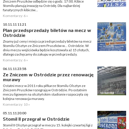
Zniczem Pruszków odbędzie się o godz. 17:00. Kibice
Stomilu planują inwazję na Ostródę. Dla najbardziej
fanatycznych kibiców...
Komentarzy: 6 »
10.11.11 11:21
Plan przedsprzedaży biletów na mecz w
Ostródzie
Znamy już ceny i miejsca przedsprzedaży biletów na mecz
Stomilu Olsztyn ze Zniczem Pruszków w... Ostródzie. W
dniu meczu wejściówka będzie kosztowała aż 15 złotych,
dlatego zachęcamy do zakupu w przedsprzedaży.
Komentarzy: 6 »
06.11.11 23:58
Ze Zniczem w Ostródzie przez renowację
murawy
Ostatni mecz w 2011 roku piłkarze Stomilu Olsztyn ze
Zniczem Pruszków rozegrają w Ostródzie. Po ostatnim
meczu ligowym na olsztyńskim stadionie rozpoczęła się
kolejna renowacja murawy.
Komentarzy: 10 »
05.11.11 20:00
Stomil II przegrał w Ostródzie
Stomil II Olsztyn przegrał w meczu 15. kolejki czwartej ligi z