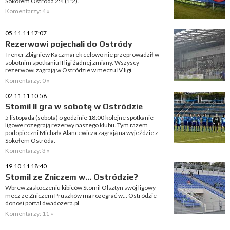
Sokołem Ostróda 2:4 (1:2).
Komentarzy: 4 »
05.11.11 17:07
Rezerwowi pojechali do Ostródy
Trener Zbigniew Kaczmarek celowo nie przeprowadził w
sobotnim spotkaniu II ligi żadnej zmiany. Wszyscy
rezerwowi zagrają w Ostródzie w meczu IV ligi.
Komentarzy: 0 »
02.11.11 10:58
Stomil II gra w sobotę w Ostródzie
5 listopada (sobota) o godzinie 18:00 kolejne spotkanie
ligowe rozegrają rezerwy naszego klubu. Tym razem
podopieczni Michała Alancewicza zagrają na wyjeździe z
Sokołem Ostróda.
Komentarzy: 3 »
19.10.11 18:40
Stomil ze Zniczem w... Ostródzie?
Wbrew zaskoczeniu kibiców Stomil Olsztyn swój ligowy
mecz ze Zniczem Pruszków ma rozegrać w... Ostródzie -
donosi portal dwadozera.pl.
Komentarzy: 11 »