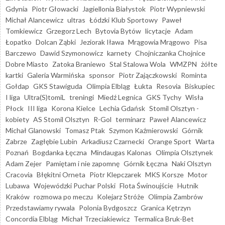
Gdynia
Piotr Głowacki
Jagiellonia Białystok
Piotr Wypniewski
Michał Alancewicz
ultras
Łódzki Klub Sportowy
Paweł
Tomkiewicz
Grzegorz Lech
Bytovia Bytów
licytacje
Adam
Łopatko
Dolcan Ząbki
Jeziorak Iława
Mrągowia Mrągowo
Pisa
Barczewo
Dawid Szymonowicz
karnety
Chojniczanka Chojnice
Dobre Miasto
Zatoka Braniewo
Stal Stalowa Wola
WMZPN
żółte
kartki
Galeria Warmińska
sponsor
Piotr Zajączkowski
Rominta
Gołdap
GKS Stawiguda
Olimpia Elbląg
Łukta
Resovia
Biskupiec
I liga
Ultra(S)tomiL
treningi
Miedź Legnica
GKS Tychy
Wisła
Płock
III liga
Korona Kielce
Lechia Gdańsk
Stomil Olsztyn -
kobiety
AS Stomil Olsztyn
R-Gol
terminarz
Paweł Alancewicz
Michał Glanowski
Tomasz Ptak
Szymon Kaźmierowski
Górnik
Zabrze
Zagłębie Lubin
Arkadiusz Czarnecki
Orange Sport
Warta
Poznań
Bogdanka Łęczna
Mindaugas Kalonas
Olimpia Olsztynek
Adam Zejer
Pamiętam i nie zapomnę
Górnik Łęczna
Naki Olsztyn
Cracovia
Błękitni Orneta
Piotr Klepczarek
MKS Korsze
Motor
Lubawa
Wojewódzki Puchar Polski
Flota Świnoujście
Hutnik
Kraków
rozmowa po meczu
Kolejarz Stróże
Olimpia Zambrów
Przedstawiamy rywala
Polonia Bydgoszcz
Granica Kętrzyn
Concordia Elbląg
Michał Trzeciakiewicz
Termalica Bruk-Bet