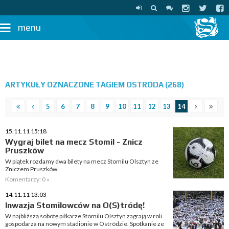
menu
ARTYKUŁY OZNACZONE TAGIEM OSTRÓDA (268)
5
6
7
8
9
10
11
12
13
14
15.11.11 15:18
Wygraj bilet na mecz Stomil - Znicz
Pruszków
W piątek rozdamy dwa bilety na mecz Stomilu Olsztyn ze
Zniczem Pruszków.
Komentarzy: 0 »
14.11.11 13:03
Inwazja Stomilowców na O(S)tródę!
W najbliższą sobotę piłkarze Stomilu Olsztyn zagrają w roli
gospodarza na nowym stadionie w Ostródzie. Spotkanie ze