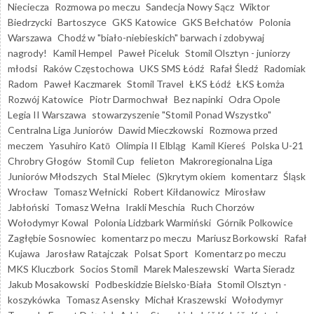
Nieciecza
Rozmowa po meczu
Sandecja Nowy Sącz
Wiktor
Biedrzycki
Bartoszyce
GKS Katowice
GKS Bełchatów
Polonia
Warszawa
Chodź w "biało-niebieskich" barwach i zdobywaj
nagrody!
Kamil Hempel
Paweł Piceluk
Stomil Olsztyn - juniorzy
młodsi
Raków Częstochowa
UKS SMS Łódź
Rafał Śledź
Radomiak
Radom
Paweł Kaczmarek
Stomil Travel
ŁKS Łódź
ŁKS Łomża
Rozwój Katowice
Piotr Darmochwał
Bez napinki
Odra Opole
Legia II Warszawa
stowarzyszenie "Stomil Ponad Wszystko"
Centralna Liga Juniorów
Dawid Mieczkowski
Rozmowa przed
meczem
Yasuhiro Katō
Olimpia II Elbląg
Kamil Kiereś
Polska U-21
Chrobry Głogów
Stomil Cup
felieton
Makroregionalna Liga
Juniorów Młodszych
Stal Mielec
(S)krytym okiem
komentarz
Śląsk
Wrocław
Tomasz Wełnicki
Robert Kiłdanowicz
Mirosław
Jabłoński
Tomasz Wełna
Irakli Meschia
Ruch Chorzów
Wołodymyr Kowal
Polonia Lidzbark Warmiński
Górnik Polkowice
Zagłębie Sosnowiec
komentarz po meczu
Mariusz Borkowski
Rafał
Kujawa
Jarosław Ratajczak
Polsat Sport
Komentarz po meczu
MKS Kluczbork
Socios Stomil
Marek Maleszewski
Warta Sieradz
Jakub Mosakowski
Podbeskidzie Bielsko-Biała
Stomil Olsztyn -
koszykówka
Tomasz Asensky
Michał Kraszewski
Wołodymyr