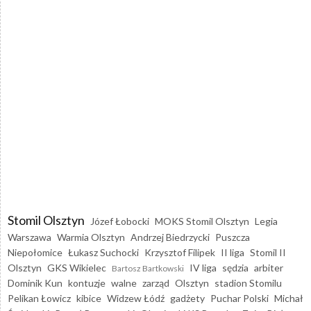
Stomil Olsztyn
Józef Łobocki
MOKS Stomil Olsztyn
Legia
Warszawa
Warmia Olsztyn
Andrzej Biedrzycki
Puszcza
Niepołomice
Łukasz Suchocki
Krzysztof Filipek
II liga
Stomil II
Olsztyn
GKS Wikielec
IV liga
sędzia
arbiter
Bartosz Bartkowski
Dominik Kun
kontuzje
walne
zarząd
Olsztyn
stadion Stomilu
Pelikan Łowicz
kibice
Widzew Łódź
gadżety
Puchar Polski
Michał