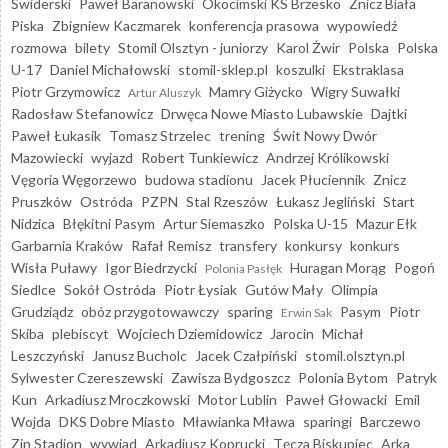
Świderski
Paweł Baranowski
Okocimski KS Brzesko
Znicz Biała
Piska
Zbigniew Kaczmarek
konferencja prasowa
wypowiedź
rozmowa
bilety
Stomil Olsztyn - juniorzy
Karol Żwir
Polska
Polska
U-17
Daniel Michałowski
stomil-sklep.pl
koszulki
Ekstraklasa
Piotr Grzymowicz
Mamry Giżycko
Wigry Suwałki
Artur Aluszyk
Radosław Stefanowicz
Drwęca Nowe Miasto Lubawskie
Dajtki
Paweł Łukasik
Tomasz Strzelec
trening
Świt Nowy Dwór
Mazowiecki
wyjazd
Robert Tunkiewicz
Andrzej Królikowski
Vęgoria Węgorzewo
budowa stadionu
Jacek Płuciennik
Znicz
Pruszków
Ostróda
PZPN
Stal Rzeszów
Łukasz Jegliński
Start
Nidzica
Błękitni Pasym
Artur Siemaszko
Polska U-15
Mazur Ełk
Garbarnia Kraków
Rafał Remisz
transfery
konkursy
konkurs
Wisła Puławy
Igor Biedrzycki
Huragan Morąg
Pogoń
Polonia Pasłęk
Siedlce
Sokół Ostróda
Piotr Łysiak
Gutów Mały
Olimpia
Grudziądz
obóz przygotowawczy
sparing
Pasym
Piotr
Erwin Sak
Skiba
plebiscyt
Wojciech Dziemidowicz
Jarocin
Michał
Leszczyński
Janusz Bucholc
Jacek Czałpiński
stomil.olsztyn.pl
Sylwester Czereszewski
Zawisza Bydgoszcz
Polonia Bytom
Patryk
Kun
Arkadiusz Mroczkowski
Motor Lublin
Paweł Głowacki
Emil
Wojda
DKS Dobre Miasto
Mławianka Mława
sparingi
Barczewo
Zin Stadion
wywiad
Arkadiusz Koprucki
Tęcza Biskupiec
Arka