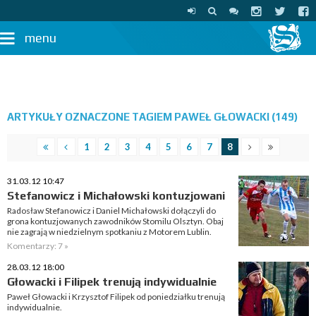
menu
ARTYKUŁY OZNACZONE TAGIEM PAWEŁ GŁOWACKI (149)
1
2
3
4
5
6
7
8
31.03.12 10:47
Stefanowicz i Michałowski kontuzjowani
Radosław Stefanowicz i Daniel Michałowski dołączyli do
grona kontuzjowanych zawodników Stomilu Olsztyn. Obaj
nie zagrają w niedzielnym spotkaniu z Motorem Lublin.
Komentarzy: 7 »
28.03.12 18:00
Głowacki i Filipek trenują indywidualnie
Paweł Głowacki i Krzysztof Filipek od poniedziałku trenują
indywidualnie.