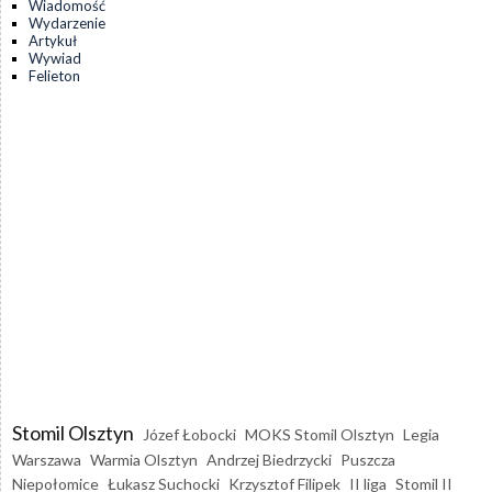
Wiadomość
Wydarzenie
Artykuł
Wywiad
Felieton
Stomil Olsztyn
Józef Łobocki
MOKS Stomil Olsztyn
Legia
Warszawa
Warmia Olsztyn
Andrzej Biedrzycki
Puszcza
Niepołomice
Łukasz Suchocki
Krzysztof Filipek
II liga
Stomil II