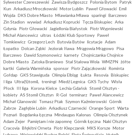
Sylwester Czereszewski
Zawisza Bydgoszcz
Polonia Bytom
Patryk
Kun
Arkadiusz Mroczkowski
Motor Lublin
Paweł Głowacki
Emil
Wojda
DKS Dobre Miasto
Mławianka Mława
sparingi
Barczewo
Zin Stadion
wywiad
Arkadiusz Koprucki
Tęcza Biskupiec
Arka
Gdynia
Piotr Głowacki
Jagiellonia Białystok
Piotr Wypniewski
Michał Alancewicz
ultras
Łódzki Klub Sportowy
Paweł
Tomkiewicz
Grzegorz Lech
Bytovia Bytów
licytacje
Adam
Łopatko
Dolcan Ząbki
Jeziorak Iława
Mrągowia Mrągowo
Pisa
Barczewo
Dawid Szymonowicz
karnety
Chojniczanka Chojnice
Dobre Miasto
Zatoka Braniewo
Stal Stalowa Wola
WMZPN
żółte
kartki
Galeria Warmińska
sponsor
Piotr Zajączkowski
Rominta
Gołdap
GKS Stawiguda
Olimpia Elbląg
Łukta
Resovia
Biskupiec
I liga
Ultra(S)tomiL
treningi
Miedź Legnica
GKS Tychy
Wisła
Płock
III liga
Korona Kielce
Lechia Gdańsk
Stomil Olsztyn -
kobiety
AS Stomil Olsztyn
R-Gol
terminarz
Paweł Alancewicz
Michał Glanowski
Tomasz Ptak
Szymon Kaźmierowski
Górnik
Zabrze
Zagłębie Lubin
Arkadiusz Czarnecki
Orange Sport
Warta
Poznań
Bogdanka Łęczna
Mindaugas Kalonas
Olimpia Olsztynek
Adam Zejer
Pamiętam i nie zapomnę
Górnik Łęczna
Naki Olsztyn
Cracovia
Błękitni Orneta
Piotr Klepczarek
MKS Korsze
Motor
Lubawa
Wojewódzki Puchar Polski
Flota Świnoujście
Hutnik