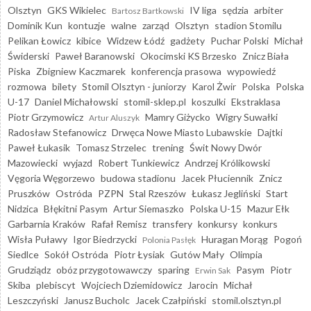
Olsztyn
GKS Wikielec
IV liga
sędzia
arbiter
Bartosz Bartkowski
Dominik Kun
kontuzje
walne
zarząd
Olsztyn
stadion Stomilu
Pelikan Łowicz
kibice
Widzew Łódź
gadżety
Puchar Polski
Michał
Świderski
Paweł Baranowski
Okocimski KS Brzesko
Znicz Biała
Piska
Zbigniew Kaczmarek
konferencja prasowa
wypowiedź
rozmowa
bilety
Stomil Olsztyn - juniorzy
Karol Żwir
Polska
Polska
U-17
Daniel Michałowski
stomil-sklep.pl
koszulki
Ekstraklasa
Piotr Grzymowicz
Mamry Giżycko
Wigry Suwałki
Artur Aluszyk
Radosław Stefanowicz
Drwęca Nowe Miasto Lubawskie
Dajtki
Paweł Łukasik
Tomasz Strzelec
trening
Świt Nowy Dwór
Mazowiecki
wyjazd
Robert Tunkiewicz
Andrzej Królikowski
Vęgoria Węgorzewo
budowa stadionu
Jacek Płuciennik
Znicz
Pruszków
Ostróda
PZPN
Stal Rzeszów
Łukasz Jegliński
Start
Nidzica
Błękitni Pasym
Artur Siemaszko
Polska U-15
Mazur Ełk
Garbarnia Kraków
Rafał Remisz
transfery
konkursy
konkurs
Wisła Puławy
Igor Biedrzycki
Huragan Morąg
Pogoń
Polonia Pasłęk
Siedlce
Sokół Ostróda
Piotr Łysiak
Gutów Mały
Olimpia
Grudziądz
obóz przygotowawczy
sparing
Pasym
Piotr
Erwin Sak
Skiba
plebiscyt
Wojciech Dziemidowicz
Jarocin
Michał
Leszczyński
Janusz Bucholc
Jacek Czałpiński
stomil.olsztyn.pl