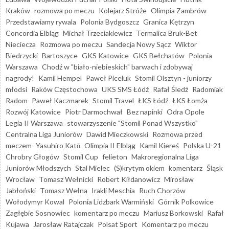
Kraków
rozmowa po meczu
Kolejarz Stróże
Olimpia Zambrów
Przedstawiamy rywala
Polonia Bydgoszcz
Granica Kętrzyn
Concordia Elbląg
Michał Trzeciakiewicz
Termalica Bruk-Bet
Nieciecza
Rozmowa po meczu
Sandecja Nowy Sącz
Wiktor
Biedrzycki
Bartoszyce
GKS Katowice
GKS Bełchatów
Polonia
Warszawa
Chodź w "biało-niebieskich" barwach i zdobywaj
nagrody!
Kamil Hempel
Paweł Piceluk
Stomil Olsztyn - juniorzy
młodsi
Raków Częstochowa
UKS SMS Łódź
Rafał Śledź
Radomiak
Radom
Paweł Kaczmarek
Stomil Travel
ŁKS Łódź
ŁKS Łomża
Rozwój Katowice
Piotr Darmochwał
Bez napinki
Odra Opole
Legia II Warszawa
stowarzyszenie "Stomil Ponad Wszystko"
Centralna Liga Juniorów
Dawid Mieczkowski
Rozmowa przed
meczem
Yasuhiro Katō
Olimpia II Elbląg
Kamil Kiereś
Polska U-21
Chrobry Głogów
Stomil Cup
felieton
Makroregionalna Liga
Juniorów Młodszych
Stal Mielec
(S)krytym okiem
komentarz
Śląsk
Wrocław
Tomasz Wełnicki
Robert Kiłdanowicz
Mirosław
Jabłoński
Tomasz Wełna
Irakli Meschia
Ruch Chorzów
Wołodymyr Kowal
Polonia Lidzbark Warmiński
Górnik Polkowice
Zagłębie Sosnowiec
komentarz po meczu
Mariusz Borkowski
Rafał
Kujawa
Jarosław Ratajczak
Polsat Sport
Komentarz po meczu