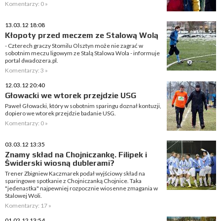
Komentarzy: 0 »
13.03.12 18:08
Kłopoty przed meczem ze Stalową Wolą
- Czterech graczy Stomilu Olsztyn może nie zagrać w
sobotnim meczu ligowym ze Stalą Stalowa Wola - informuje
portal dwadozera.pl.
Komentarzy: 3 »
12.03.12 20:40
Głowacki we wtorek przejdzie USG
Paweł Głowacki, który w sobotnim sparingu doznał kontuzji,
dopiero we wtorek przejdzie badanie USG.
Komentarzy: 0 »
03.03.12 13:35
Znamy skład na Chojniczankę. Filipek i
Świderski wiosną dublerami?
Trener Zbigniew Kaczmarek podał wyjściowy skład na
sparingowe spotkanie z Chojniczanką Chojnice. Taka
"jedenastka" najpewniej rozpocznie wiosenne zmagania w
Stalowej Woli.
Komentarzy: 17 »
01.02.12 13:54