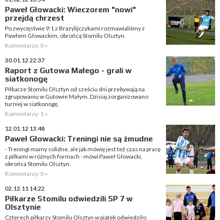
Paweł Głowacki: Wieczorem "nowi"
przejdą chrzest
Po zwycięstwie 9:1 z Brazylijczykami rozmawialiśmy z
Pawłem Głowackim, obrońcą Stomilu Olsztyn.
Komentarzy: 0 »
30.01.12 22:37
Raport z Gutowa Małego - grali w
siatkonogę
Piłkarze Stomilu Olsztyn od sześciu dni przebywają na
zgrupowaniu w Gutowie Małym. Dzisiaj zorganizowano
turniej w siatkonogę.
Komentarzy: 1 »
12.01.12 13:48
Paweł Głowacki: Treningi nie są żmudne
- Treningi mamy solidne, ale jak mówię jest też czas na pracę
z piłkami w różnych formach - mówi Paweł Głowacki,
obrońca Stomilu Olsztyn.
Komentarzy: 0 »
02.12.11 14:22
Piłkarze Stomilu odwiedzili SP 7 w
Olsztynie
Czterech piłkarzy Stomilu Olsztyn w piątek odwiedziło