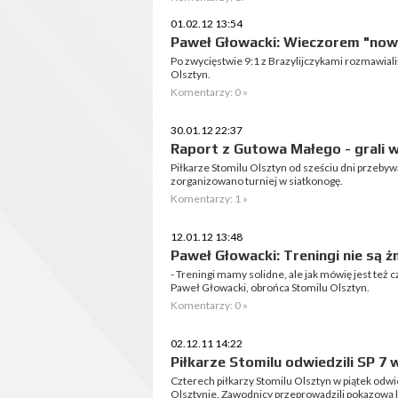
01.02.12 13:54
Paweł Głowacki: Wieczorem "nowi
Po zwycięstwie 9:1 z Brazylijczykami rozmawia
Olsztyn.
Komentarzy: 0 »
30.01.12 22:37
Raport z Gutowa Małego - grali 
Piłkarze Stomilu Olsztyn od sześciu dni przeby
zorganizowano turniej w siatkonogę.
Komentarzy: 1 »
12.01.12 13:48
Paweł Głowacki: Treningi nie są 
- Treningi mamy solidne, ale jak mówię jest też 
Paweł Głowacki, obrońca Stomilu Olsztyn.
Komentarzy: 0 »
02.12.11 14:22
Piłkarze Stomilu odwiedzili SP 7 
Czterech piłkarzy Stomilu Olsztyn w piątek odwi
Olsztynie. Zawodnicy przeprowadzili pokazową 