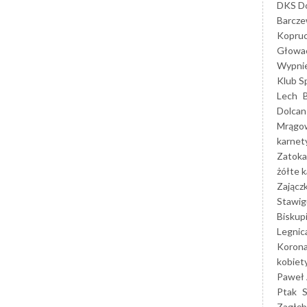
DKS Do
Barcz
Kopruc
Głowa
Wypni
Klub S
Lech
Dolcan
Mrągo
karnet
Zatoka
żółte k
Zającz
Stawig
Biskup
Legnic
Korona
kobiet
Paweł 
Ptak
Zagłęb