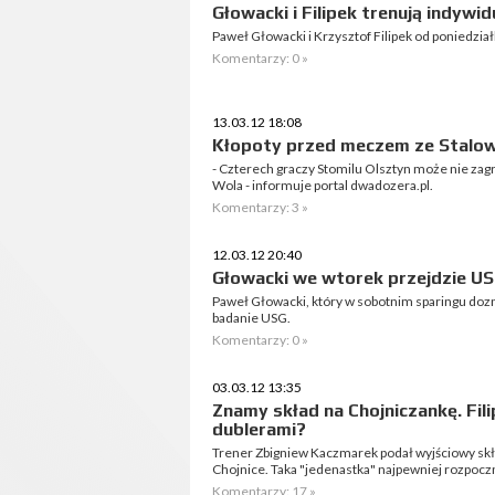
Głowacki i Filipek trenują indywid
Paweł Głowacki i Krzysztof Filipek od poniedział
Komentarzy: 0 »
13.03.12 18:08
Kłopoty przed meczem ze Stalo
- Czterech graczy Stomilu Olsztyn może nie zag
Wola - informuje portal dwadozera.pl.
Komentarzy: 3 »
12.03.12 20:40
Głowacki we wtorek przejdzie U
Paweł Głowacki, który w sobotnim sparingu dozn
badanie USG.
Komentarzy: 0 »
03.03.12 13:35
Znamy skład na Chojniczankę. Fili
dublerami?
Trener Zbigniew Kaczmarek podał wyjściowy skł
Chojnice. Taka "jedenastka" najpewniej rozpocz
Komentarzy: 17 »