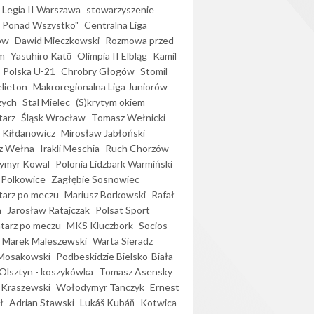
Legia II Warszawa
stowarzyszenie
l Ponad Wszystko"
Centralna Liga
ów
Dawid Mieczkowski
Rozmowa przed
m
Yasuhiro Katō
Olimpia II Elbląg
Kamil
Polska U-21
Chrobry Głogów
Stomil
elieton
Makroregionalna Liga Juniorów
zych
Stal Mielec
(S)krytym okiem
arz
Śląsk Wrocław
Tomasz Wełnicki
 Kiłdanowicz
Mirosław Jabłoński
z Wełna
Irakli Meschia
Ruch Chorzów
ymyr Kowal
Polonia Lidzbark Warmiński
 Polkowice
Zagłębie Sosnowiec
arz po meczu
Mariusz Borkowski
Rafał
a
Jarosław Ratajczak
Polsat Sport
arz po meczu
MKS Kluczbork
Socios
Marek Maleszewski
Warta Sieradz
Mosakowski
Podbeskidzie Bielsko-Biała
 Olsztyn - koszykówka
Tomasz Asensky
 Kraszewski
Wołodymyr Tanczyk
Ernest
ł
Adrian Stawski
Lukáš Kubáň
Kotwica