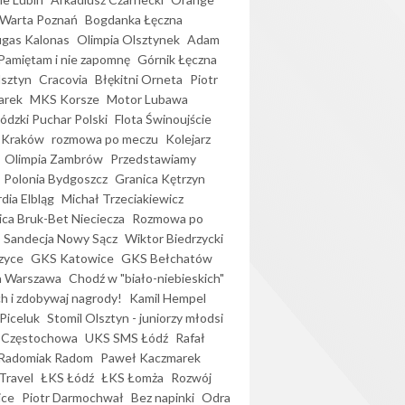
Warta Poznań
Bogdanka Łęczna
gas Kalonas
Olimpia Olsztynek
Adam
Pamiętam i nie zapomnę
Górnik Łęczna
lsztyn
Cracovia
Błękitni Orneta
Piotr
arek
MKS Korsze
Motor Lubawa
dzki Puchar Polski
Flota Świnoujście
 Kraków
rozmowa po meczu
Kolejarz
Olimpia Zambrów
Przedstawiamy
Polonia Bydgoszcz
Granica Kętrzyn
dia Elbląg
Michał Trzeciakiewicz
ica Bruk-Bet Nieciecza
Rozmowa po
Sandecja Nowy Sącz
Wiktor Biedrzycki
zyce
GKS Katowice
GKS Bełchatów
a Warszawa
Chodź w "biało-niebieskich"
h i zdobywaj nagrody!
Kamil Hempel
Piceluk
Stomil Olsztyn - juniorzy młodsi
 Częstochowa
UKS SMS Łódź
Rafał
Radomiak Radom
Paweł Kaczmarek
Travel
ŁKS Łódź
ŁKS Łomża
Rozwój
ice
Piotr Darmochwał
Bez napinki
Odra