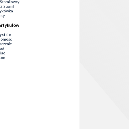
Stomilowcy
 Stomil
zykówka
ety
artykułów
ystkie
domość
rzenie
kuł
iad
eton