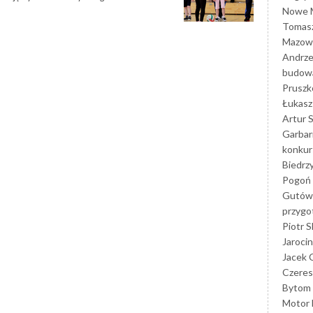
Nowe M
Tomasz
Mazowi
Andrze
budowa
Prusz
Łukasz 
Artur 
Garbar
konkur
Biedrz
Pogoń 
Gutów
przyg
Piotr S
Jarocin
Jacek 
Czeres
Bytom
Motor 