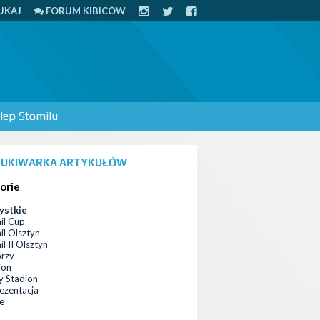
UKAJ
FORUM KIBICÓW
lep Stomilu
UKIWARKA ARTYKUŁÓW
orie
ystkie
il Cup
il Olsztyn
l II Olsztyn
orzy
ion
 Stadion
ezentacja
ce