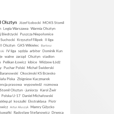
l Olsztyn
Józef Łobocki
MOKS Stomil
n
Legia Warszawa
Warmia Olsztyn
j Biedrzycki
Puszcza Niepołomice
 Suchocki
Krzysztof Filipek
II liga
II Olsztyn
GKS Wikielec
Bartosz
IV liga
sędzia
arbiter
Dominik Kun
ski
je
walne
zarząd
Olsztyn
stadion
u
Pelikan Łowicz
kibice
Widzew Łódź
y
Puchar Polski
Michał Świderski
Baranowski
Okocimski KS Brzesko
iała Piska
Zbigniew Kaczmarek
encja prasowa
wypowiedź
rozmowa
Stomil Olsztyn - juniorzy
Karol Żwir
Polska U-17
Daniel Michałowski
sklep.pl
koszulki
Ekstraklasa
Piotr
owicz
Mamry Giżycko
Artur Aluszyk
Suwałki
Radosław Stefanowicz
Drwęca