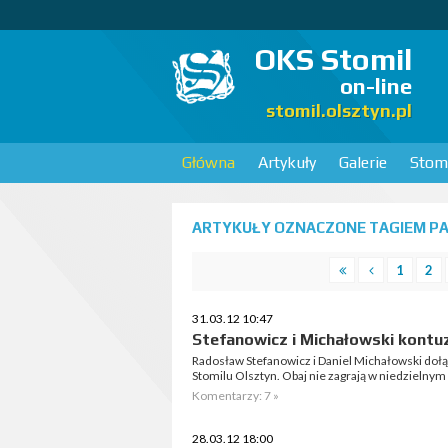
OKS Stomil
on-line
stomil.olsztyn.pl
Główna
Artykuły
Galerie
Stomi
ARTYKUŁY OZNACZONE TAGIEM PA
1
2
31.03.12 10:47
Stefanowicz i Michałowski kontu
Radosław Stefanowicz i Daniel Michałowski doł
Stomilu Olsztyn. Obaj nie zagrają w niedzielnym
Komentarzy: 7 »
28.03.12 18:00