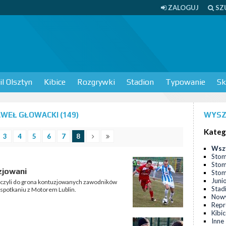
ZALOGUJ
SZ
l Olsztyn
Kibice
Rozgrywki
Stadion
Typowanie
Sk
WEŁ GŁOWACKI (149)
WYSZ
Kateg
3
4
5
6
7
8
Wsz
Stom
Stom
zjowani
Stomi
Juni
ączyli do grona kontuzjowanych zawodników
Stad
 spotkaniu z Motorem Lublin.
Nowy
Repr
Kibi
Inne