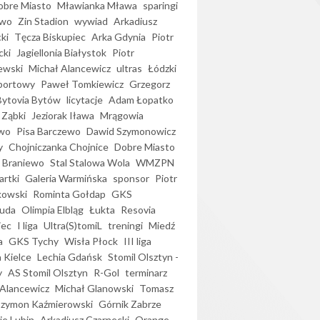
bre Miasto
Mławianka Mława
sparingi
ewo
Zin Stadion
wywiad
Arkadiusz
ki
Tęcza Biskupiec
Arka Gdynia
Piotr
cki
Jagiellonia Białystok
Piotr
ewski
Michał Alancewicz
ultras
Łódzki
portowy
Paweł Tomkiewicz
Grzegorz
Bytovia Bytów
licytacje
Adam Łopatko
 Ząbki
Jeziorak Iława
Mrągowia
wo
Pisa Barczewo
Dawid Szymonowicz
y
Chojniczanka Chojnice
Dobre Miasto
 Braniewo
Stal Stalowa Wola
WMZPN
artki
Galeria Warmińska
sponsor
Piotr
kowski
Rominta Gołdap
GKS
uda
Olimpia Elbląg
Łukta
Resovia
iec
I liga
Ultra(S)tomiL
treningi
Miedź
a
GKS Tychy
Wisła Płock
III liga
 Kielce
Lechia Gdańsk
Stomil Olsztyn -
y
AS Stomil Olsztyn
R-Gol
terminarz
Alancewicz
Michał Glanowski
Tomasz
Szymon Kaźmierowski
Górnik Zabrze
ie Lubin
Arkadiusz Czarnecki
Orange