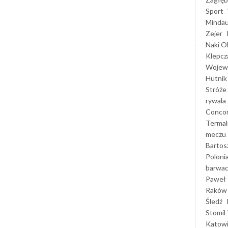
Sport
Mindau
Zejer
Naki O
Klepcz
Wojewó
Hutnik
Stróże
rywala
Concor
Termal
meczu
Bartos
Poloni
barwac
Paweł 
Raków
Śledź
Stomil 
Katow