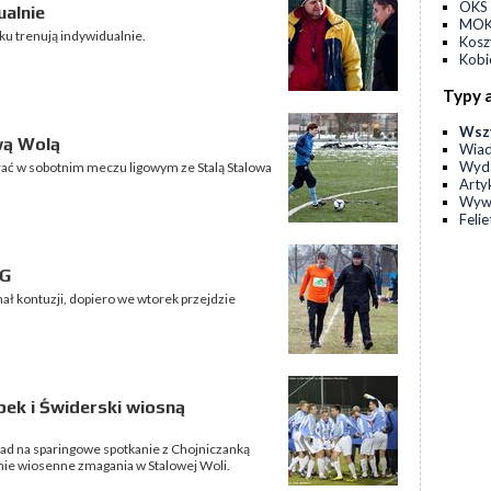
OKS 
ualnie
MOKS
ku trenują indywidualnie.
Kos
Kobi
Typy 
Wsz
wą Wolą
Wia
Wyda
rać w sobotnim meczu ligowym ze Stalą Stalowa
Arty
Wyw
Feli
SG
ał kontuzji, dopiero we wtorek przejdzie
pek i Świderski wiosną
ad na sparingowe spotkanie z Chojniczanką
nie wiosenne zmagania w Stalowej Woli.