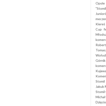
Opole
"Stomi
Junior
mecze
Kiereś
Cup
f
Młods
koment
Robert
Tomas
Wołod
Górnik
koment
Kujaw
Koment
Stomil
Jakub 
Stomil
Michał
Dzięcio