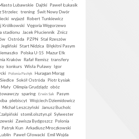
iasto Lubawskie
Dajtki
Paweł Łukasik
 Strzelec
trening
Świt Nowy Dwór
ecki
wyjazd
Robert Tunkiewicz
j Królikowski
Vęgoria Węgorzewo
 stadionu
Jacek Płuciennik
Znicz
ków
Ostróda
PZPN
Stal Rzeszów
Jegliński
Start Nidzica
Błękitni Pasym
Siemaszko
Polska U-15
Mazur Ełk
nia Kraków
Rafał Remisz
transfery
sy
konkurs
Wisła Puławy
Igor
ycki
Huragan Morąg
Polonia Pasłęk
Siedlce
Sokół Ostróda
Piotr Łysiak
 Mały
Olimpia Grudziądz
obóz
otowawczy
sparing
Pasym
Erwin Sak
kiba
plebiscyt
Wojciech Dziemidowicz
Michał Leszczyński
Janusz Bucholc
Czałpiński
stomil.olsztyn.pl
Sylwester
zewski
Zawisza Bydgoszcz
Polonia
Patryk Kun
Arkadiusz Mroczkowski
Lublin
Paweł Głowacki
Emil Wojda