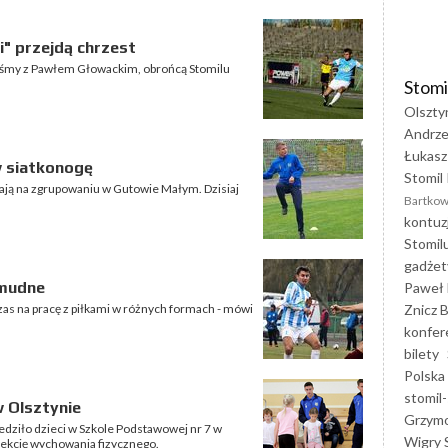
" przejdą chrzest
liśmy z Pawłem Głowackim, obrońcą Stomilu
Stomi
Olszty
Andrze
Łukasz
w siatkonogę
Stomil 
wają na zgrupowaniu w Gutowie Małym. Dzisiaj
Bartkow
kontuz
Stomil
gadżet
żmudne
Paweł 
Znicz B
czas na pracę z piłkami w różnych formach - mówi
konfer
bilety
Polska
stomil-
w Olsztynie
Grzym
edziło dzieci w Szkole Podstawowej nr 7 w
Wigry 
lekcję wychowania fizycznego.