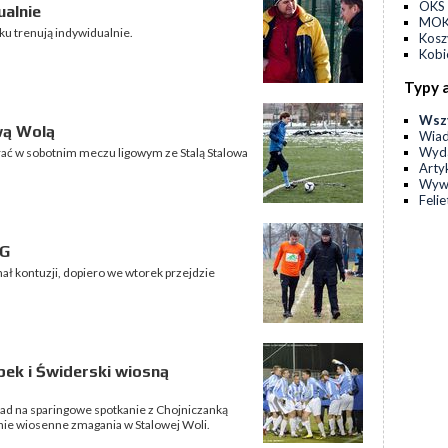
OKS 
ualnie
MOKS
ku trenują indywidualnie.
Kos
Kobi
Typy 
Wsz
wą Wolą
Wia
Wyda
rać w sobotnim meczu ligowym ze Stalą Stalowa
Arty
Wyw
Feli
SG
ał kontuzji, dopiero we wtorek przejdzie
pek i Świderski wiosną
ad na sparingowe spotkanie z Chojniczanką
nie wiosenne zmagania w Stalowej Woli.