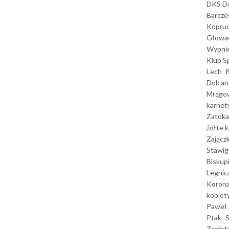
DKS Do
Barcz
Kopruc
Głowa
Wypni
Klub S
Lech
Dolcan
Mrągo
karnet
Zatoka
żółte k
Zającz
Stawig
Biskup
Legnic
Korona
kobiet
Paweł 
Ptak
Zagłęb