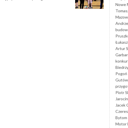
Nowe M
Tomasz
Mazowi
Andrze
budowa
Prusz
Łukasz 
Artur 
Garbar
konkur
Biedrz
Pogoń 
Gutów
przyg
Piotr S
Jarocin
Jacek 
Czeres
Bytom
Motor 