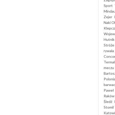
Sport
Mindau
Zejer
Naki O
Klepcz
Wojewó
Hutnik
Stróże
rywala
Concor
Termal
meczu
Bartos
Poloni
barwac
Paweł 
Raków
Śledź
Stomil 
Katow