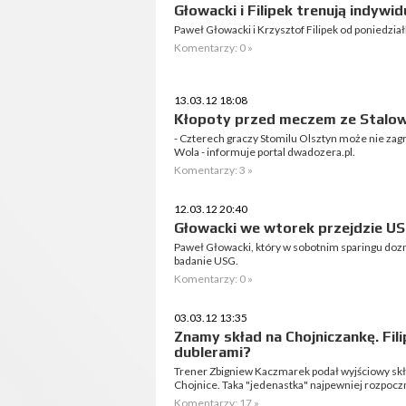
Głowacki i Filipek trenują indywid
Paweł Głowacki i Krzysztof Filipek od poniedział
Komentarzy: 0 »
13.03.12 18:08
Kłopoty przed meczem ze Stalo
- Czterech graczy Stomilu Olsztyn może nie zag
Wola - informuje portal dwadozera.pl.
Komentarzy: 3 »
12.03.12 20:40
Głowacki we wtorek przejdzie U
Paweł Głowacki, który w sobotnim sparingu dozn
badanie USG.
Komentarzy: 0 »
03.03.12 13:35
Znamy skład na Chojniczankę. Fili
dublerami?
Trener Zbigniew Kaczmarek podał wyjściowy skł
Chojnice. Taka "jedenastka" najpewniej rozpocz
Komentarzy: 17 »