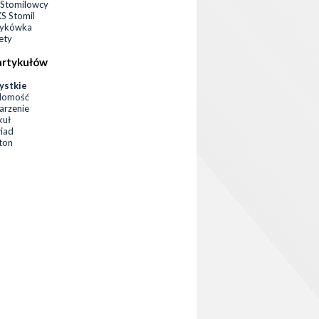
Stomilowcy
 Stomil
zykówka
ety
artykułów
ystkie
domość
rzenie
kuł
iad
eton