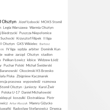
l Olsztyn
Józef Łobocki
MOKS Stomil
n
Legia Warszawa
Warmia Olsztyn
j Biedrzycki
Puszcza Niepołomice
 Suchocki
Krzysztof Filipek
II liga
II Olsztyn
GKS Wikielec
Bartosz
IV liga
sędzia
arbiter
Dominik Kun
ski
je
walne
zarząd
Olsztyn
stadion
u
Pelikan Łowicz
kibice
Widzew Łódź
y
Puchar Polski
Michał Świderski
Baranowski
Okocimski KS Brzesko
iała Piska
Zbigniew Kaczmarek
encja prasowa
wypowiedź
rozmowa
Stomil Olsztyn - juniorzy
Karol Żwir
Polska U-17
Daniel Michałowski
sklep.pl
koszulki
Ekstraklasa
Piotr
owicz
Mamry Giżycko
Artur Aluszyk
Suwałki
Radosław Stefanowicz
Drwęca