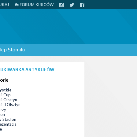
UKAJ
FORUM KIBICÓW
lep Stomilu
UKIWARKA ARTYKUŁÓW
orie
ystkie
il Cup
il Olsztyn
l II Olsztyn
orzy
ion
 Stadion
ezentacja
ce