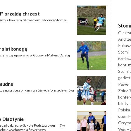
" przejdą chrzest
liśmy z Pawłem Głowackim, obrońcą Stomilu
Stomi
Olszty
Andrze
Łukasz
w siatkonogę
Stomil 
wają na zgrupowaniu w Gutowie Małym. Dzisiaj
Bartkow
kontuz
Stomil
gadżet
żmudne
Paweł 
Znicz B
czas na pracę z piłkami w różnych formach - mówi
konfer
bilety
Polska
stomil-
w Olsztynie
Grzym
edziło dzieci w Szkole Podstawowej nr 7 w
Wigry 
lekcję wychowania fizycznego.