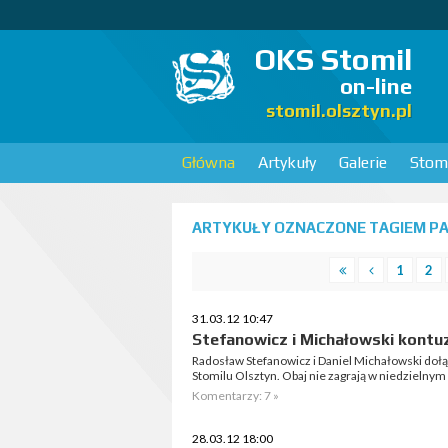
OKS Stomil
on-line
stomil.olsztyn.pl
Główna
Artykuły
Galerie
Stomi
ARTYKUŁY OZNACZONE TAGIEM PA
1
2
31.03.12 10:47
Stefanowicz i Michałowski kontu
Radosław Stefanowicz i Daniel Michałowski doł
Stomilu Olsztyn. Obaj nie zagrają w niedzielnym
Komentarzy: 7 »
28.03.12 18:00