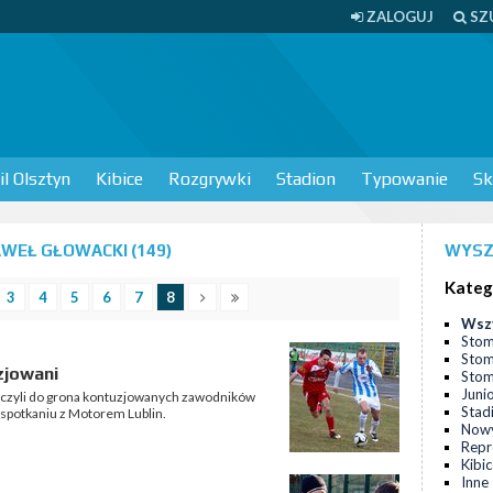
ZALOGUJ
SZ
l Olsztyn
Kibice
Rozgrywki
Stadion
Typowanie
Sk
WEŁ GŁOWACKI (149)
WYSZ
Kateg
3
4
5
6
7
8
Wsz
Stom
Stom
zjowani
Stomi
Juni
ączyli do grona kontuzjowanych zawodników
Stad
 spotkaniu z Motorem Lublin.
Nowy
Repr
Kibi
Inne