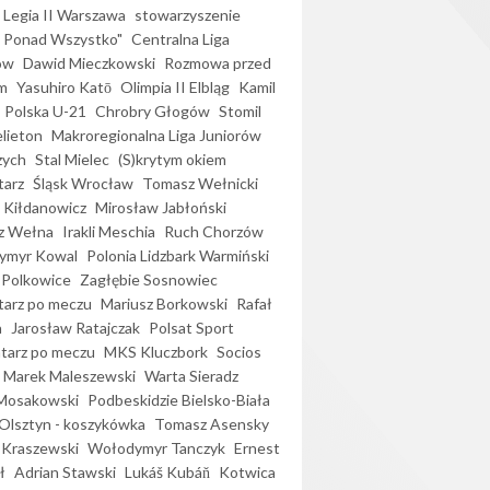
Legia II Warszawa
stowarzyszenie
l Ponad Wszystko"
Centralna Liga
ów
Dawid Mieczkowski
Rozmowa przed
m
Yasuhiro Katō
Olimpia II Elbląg
Kamil
Polska U-21
Chrobry Głogów
Stomil
elieton
Makroregionalna Liga Juniorów
zych
Stal Mielec
(S)krytym okiem
arz
Śląsk Wrocław
Tomasz Wełnicki
 Kiłdanowicz
Mirosław Jabłoński
z Wełna
Irakli Meschia
Ruch Chorzów
ymyr Kowal
Polonia Lidzbark Warmiński
 Polkowice
Zagłębie Sosnowiec
arz po meczu
Mariusz Borkowski
Rafał
a
Jarosław Ratajczak
Polsat Sport
arz po meczu
MKS Kluczbork
Socios
Marek Maleszewski
Warta Sieradz
Mosakowski
Podbeskidzie Bielsko-Biała
 Olsztyn - koszykówka
Tomasz Asensky
 Kraszewski
Wołodymyr Tanczyk
Ernest
ł
Adrian Stawski
Lukáš Kubáň
Kotwica