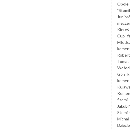
Opole
"Stomi
Junior
mecze
Kiereś
Cup
f
Młods
koment
Robert
Tomas
Wołod
Górnik
koment
Kujaw
Koment
Stomil
Jakub 
Stomil
Michał
Dzięcio