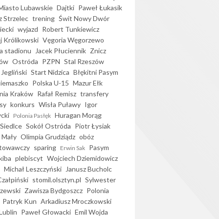
iasto Lubawskie
Dajtki
Paweł Łukasik
 Strzelec
trening
Świt Nowy Dwór
ecki
wyjazd
Robert Tunkiewicz
j Królikowski
Vęgoria Węgorzewo
 stadionu
Jacek Płuciennik
Znicz
ków
Ostróda
PZPN
Stal Rzeszów
Jegliński
Start Nidzica
Błękitni Pasym
Siemaszko
Polska U-15
Mazur Ełk
nia Kraków
Rafał Remisz
transfery
sy
konkurs
Wisła Puławy
Igor
ycki
Huragan Morąg
Polonia Pasłęk
Siedlce
Sokół Ostróda
Piotr Łysiak
 Mały
Olimpia Grudziądz
obóz
otowawczy
sparing
Pasym
Erwin Sak
kiba
plebiscyt
Wojciech Dziemidowicz
Michał Leszczyński
Janusz Bucholc
Czałpiński
stomil.olsztyn.pl
Sylwester
zewski
Zawisza Bydgoszcz
Polonia
Patryk Kun
Arkadiusz Mroczkowski
Lublin
Paweł Głowacki
Emil Wojda