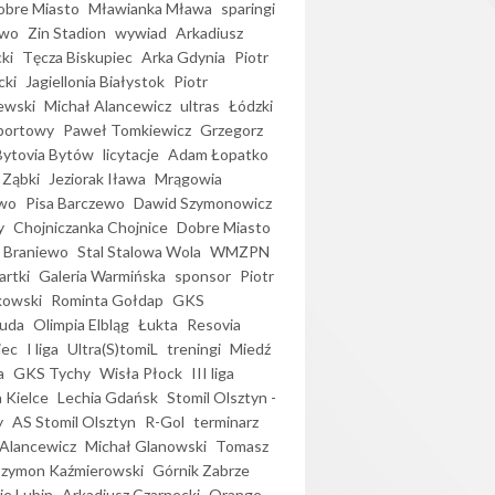
bre Miasto
Mławianka Mława
sparingi
ewo
Zin Stadion
wywiad
Arkadiusz
ki
Tęcza Biskupiec
Arka Gdynia
Piotr
cki
Jagiellonia Białystok
Piotr
ewski
Michał Alancewicz
ultras
Łódzki
portowy
Paweł Tomkiewicz
Grzegorz
Bytovia Bytów
licytacje
Adam Łopatko
 Ząbki
Jeziorak Iława
Mrągowia
wo
Pisa Barczewo
Dawid Szymonowicz
y
Chojniczanka Chojnice
Dobre Miasto
 Braniewo
Stal Stalowa Wola
WMZPN
artki
Galeria Warmińska
sponsor
Piotr
kowski
Rominta Gołdap
GKS
uda
Olimpia Elbląg
Łukta
Resovia
iec
I liga
Ultra(S)tomiL
treningi
Miedź
a
GKS Tychy
Wisła Płock
III liga
 Kielce
Lechia Gdańsk
Stomil Olsztyn -
y
AS Stomil Olsztyn
R-Gol
terminarz
Alancewicz
Michał Glanowski
Tomasz
Szymon Kaźmierowski
Górnik Zabrze
ie Lubin
Arkadiusz Czarnecki
Orange