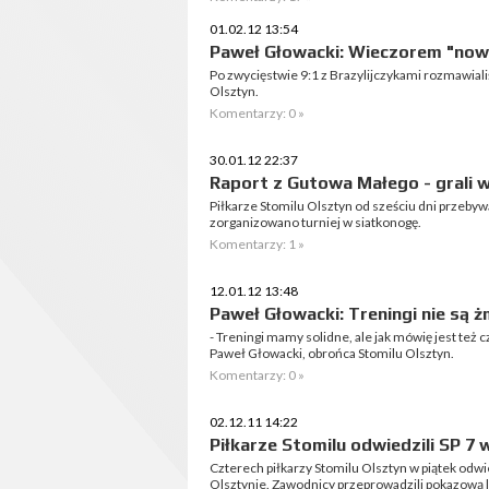
01.02.12 13:54
Paweł Głowacki: Wieczorem "nowi
Po zwycięstwie 9:1 z Brazylijczykami rozmawia
Olsztyn.
Komentarzy: 0 »
30.01.12 22:37
Raport z Gutowa Małego - grali 
Piłkarze Stomilu Olsztyn od sześciu dni przeby
zorganizowano turniej w siatkonogę.
Komentarzy: 1 »
12.01.12 13:48
Paweł Głowacki: Treningi nie są 
- Treningi mamy solidne, ale jak mówię jest też 
Paweł Głowacki, obrońca Stomilu Olsztyn.
Komentarzy: 0 »
02.12.11 14:22
Piłkarze Stomilu odwiedzili SP 7 
Czterech piłkarzy Stomilu Olsztyn w piątek odwi
Olsztynie. Zawodnicy przeprowadzili pokazową 