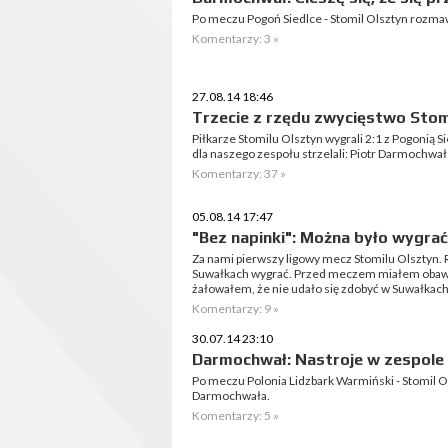
Po meczu Pogoń Siedlce - Stomil Olsztyn rozm
Komentarzy: 3 »
27.08.14 18:46
Trzecie z rzędu zwycięstwo Stom
Piłkarze Stomilu Olsztyn wygrali 2:1 z Pogonią Si
dla naszego zespołu strzelali: Piotr Darmochw
Komentarzy: 37 »
05.08.14 17:47
"Bez napinki": Można było wygrać
Za nami pierwszy ligowy mecz Stomilu Olsztyn. 
Suwałkach wygrać. Przed meczem miałem obawy 
żałowałem, że nie udało się zdobyć w Suwałkach 
Komentarzy: 9 »
30.07.14 23:10
Darmochwał: Nastroje w zespole
Po meczu Polonia Lidzbark Warmiński - Stomil O
Darmochwała.
Komentarzy: 5 »