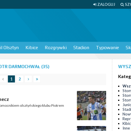
ZALOGUJ
SZ
l Olsztyn
Kibice
Rozgrywki
Stadion
Typowanie
Sk
OTR DARMOCHWAŁ (35)
WYSZ
Kateg
1
2
Wsz
Stom
Stom
mecz
Stomi
Juni
omocnikiem olsztyńskiego klubu Piotrem
Stad
Nowy
Repr
Kibi
Inne