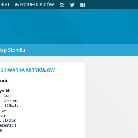
UKAJ
FORUM KIBICÓW
lep Stomilu
UKIWARKA ARTYKUŁÓW
orie
ystkie
il Cup
il Olsztyn
l II Olsztyn
orzy
ion
 Stadion
ezentacja
ce