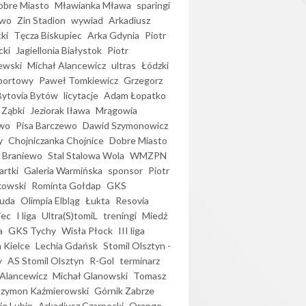
bre Miasto
Mławianka Mława
sparingi
ewo
Zin Stadion
wywiad
Arkadiusz
ki
Tęcza Biskupiec
Arka Gdynia
Piotr
cki
Jagiellonia Białystok
Piotr
ewski
Michał Alancewicz
ultras
Łódzki
portowy
Paweł Tomkiewicz
Grzegorz
Bytovia Bytów
licytacje
Adam Łopatko
 Ząbki
Jeziorak Iława
Mrągowia
wo
Pisa Barczewo
Dawid Szymonowicz
y
Chojniczanka Chojnice
Dobre Miasto
 Braniewo
Stal Stalowa Wola
WMZPN
artki
Galeria Warmińska
sponsor
Piotr
kowski
Rominta Gołdap
GKS
uda
Olimpia Elbląg
Łukta
Resovia
iec
I liga
Ultra(S)tomiL
treningi
Miedź
a
GKS Tychy
Wisła Płock
III liga
 Kielce
Lechia Gdańsk
Stomil Olsztyn -
y
AS Stomil Olsztyn
R-Gol
terminarz
Alancewicz
Michał Glanowski
Tomasz
Szymon Kaźmierowski
Górnik Zabrze
ie Lubin
Arkadiusz Czarnecki
Orange