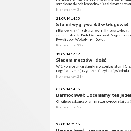
strzelcem dwóch bramek w niedzielnym spotkan
Komentarzy: 3 »
21.09.14 14:23
Stomil wygrywa 3:0 w Głogowie!
Piłkarze Stomilu Olsztyn wygrali 3:0 na wyjeźd
zespołu strzelił Piotr Darmochwał. Najpierw z k
Rywali dobił Wołodymyr Kowal.
Komentarzy: 23 »
13.09.14 17:57
Siedem meczów i dość
W 8. kolejce piłkarskiej Pierwszej Ligi Stomil O
Legnica 1:2 (0:0) czym zakończył serię siedmiu
Komentarzy: 21 »
07.09.14 14:35
Darmochwał: Doceniamy ten jede
Chwilę po zakończonym meczu wypowiedzi dla O
Komentarzy: 5 »
27.08.14 21:15
Darmochwał: Cieszę się, że się p