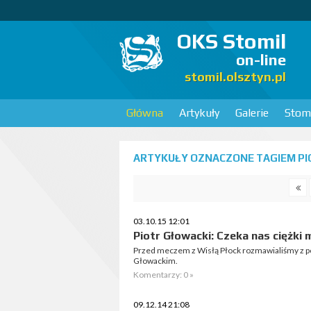
OKS Stomil
on-line
stomil.olsztyn.pl
Główna
Artykuły
Galerie
Stomi
ARTYKUŁY OZNACZONE TAGIEM PI
03.10.15 12:01
Piotr Głowacki: Czeka nas ciężki 
Przed meczem z Wisłą Płock rozmawialiśmy z p
Głowackim.
Komentarzy: 0 »
09.12.14 21:08