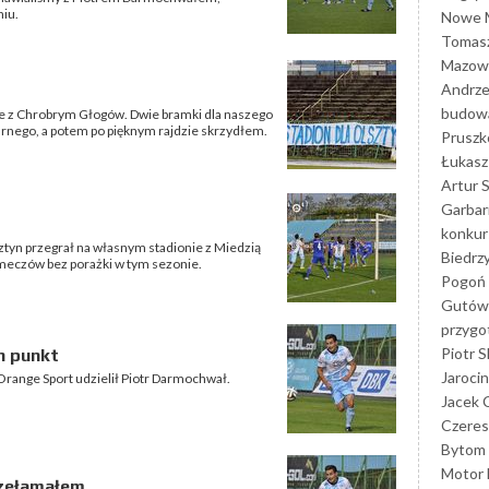
iu.
Nowe M
Tomasz
Mazowi
Andrze
budowa
zie z Chrobrym Głogów. Dwie bramki dla naszego
arnego, a potem po pięknym rajdzie skrzydłem.
Prusz
Łukasz 
Artur 
Garbar
konkur
lsztyn przegrał na własnym stadionie z Miedzią
Biedrz
 meczów bez porażki w tym sezonie.
Pogoń 
Gutów
przyg
Piotr S
n punkt
Jarocin
range Sport udzielił Piotr Darmochwał.
Jacek 
Czeres
Bytom
Motor 
rzełamałem