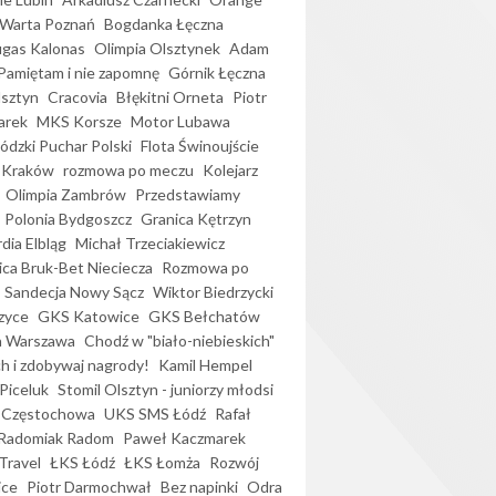
Warta Poznań
Bogdanka Łęczna
gas Kalonas
Olimpia Olsztynek
Adam
Pamiętam i nie zapomnę
Górnik Łęczna
lsztyn
Cracovia
Błękitni Orneta
Piotr
arek
MKS Korsze
Motor Lubawa
dzki Puchar Polski
Flota Świnoujście
 Kraków
rozmowa po meczu
Kolejarz
Olimpia Zambrów
Przedstawiamy
Polonia Bydgoszcz
Granica Kętrzyn
dia Elbląg
Michał Trzeciakiewicz
ica Bruk-Bet Nieciecza
Rozmowa po
Sandecja Nowy Sącz
Wiktor Biedrzycki
zyce
GKS Katowice
GKS Bełchatów
a Warszawa
Chodź w "biało-niebieskich"
h i zdobywaj nagrody!
Kamil Hempel
Piceluk
Stomil Olsztyn - juniorzy młodsi
 Częstochowa
UKS SMS Łódź
Rafał
Radomiak Radom
Paweł Kaczmarek
Travel
ŁKS Łódź
ŁKS Łomża
Rozwój
ice
Piotr Darmochwał
Bez napinki
Odra