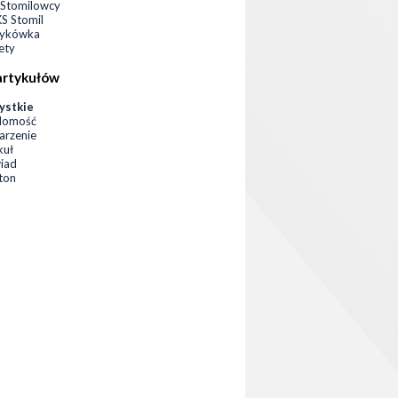
Stomilowcy
 Stomil
zykówka
ety
artykułów
ystkie
domość
rzenie
kuł
iad
eton