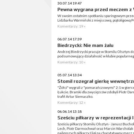
30.07.14 19:47
Pewna wygrana przed meczem z 
W swoim ostatnim spotkaniu sparingowym przed s
Lidzbarku Warmiński z miejscową, piątoligową Pol
Komentarzy: 19 »
06.07.14 17:39
Biedrzycki: Nie mam żalu
Andrzej Biedrzycki pracuje w Stomilu Olsztyn d
podsumowujący działalność w klubie popularneg
Komentarzy: 10 »
05.07.14 13:34
Stomil rozegrał gierkę wewnętrz
"Żółci" wygrali z "pomarańczowymi" 2:1 w gier
Łukcie. Bramki dla zwycięzców zdobyli Piotr Da
trafił Artur Siemaszko.
Komentarzy: 12 »
06.06.14 13:18
Sześciu piłkarzy w reprezentacji I 
Sześciu piłkarzy Stomilu Olsztyn - Janusz Bucho
Lech, Piotr Darmochwał oraz Marcin Warcholak 
najlepszych piłkarzy I ligi na charytatywny mecz 