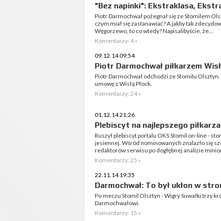
"Bez napinki": Ekstraklasa, Ekstra
Piotr Darmochwał pożegnał się ze Stomilem Olszty
czym miał się zastanawiać? A jakby tak zdecydowa
Węgorzewo, to co wtedy? Napisalibyście, że...
Komentarzy: 4 »
09.12.14 09:54
Piotr Darmochwał piłkarzem Wisł
Piotr Darmochwał odchodzi ze Stomilu Olsztyn.
umowę z Wisłą Płock.
Komentarzy: 24 »
01.12.14 21:26
Plebiscyt na najlepszego piłkarza
Ruszył plebiscyt portalu OKS Stomil on-line - sto
jesiennej. Wśród nominowanych znalazło się sz
redaktorów serwisu po dogłębnej analizie minio
Komentarzy: 25 »
22.11.14 19:35
Darmochwał: To był ukłon w stro
Po meczu Stomil Olsztyn - Wigry Suwałki trzy kró
Darmochwałowi.
Komentarzy: 15 »