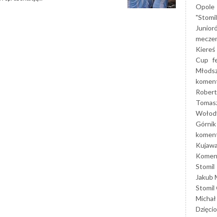
Opole
"Stomi
Junior
mecze
Kiereś
Cup
f
Młods
koment
Robert
Tomas
Wołod
Górnik
koment
Kujaw
Koment
Stomil
Jakub 
Stomil
Michał
Dzięcio