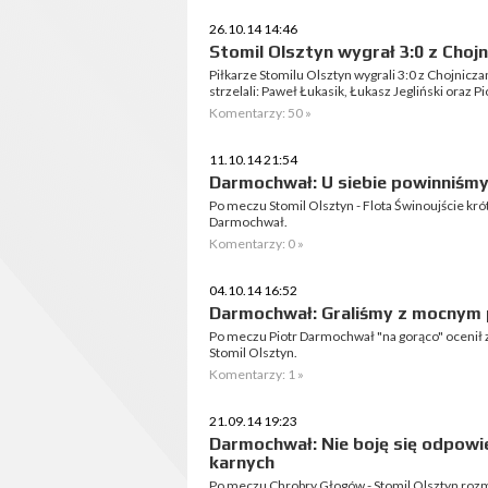
26.10.14 14:46
Stomil Olsztyn wygrał 3:0 z Choj
Piłkarze Stomilu Olsztyn wygrali 3:0 z Chojnicz
strzelali: Paweł Łukasik, Łukasz Jegliński oraz 
Komentarzy: 50 »
11.10.14 21:54
Darmochwał: U siebie powinniśm
Po meczu Stomil Olsztyn - Flota Świnoujście kr
Darmochwał.
Komentarzy: 0 »
04.10.14 16:52
Darmochwał: Graliśmy z mocnym 
Po meczu Piotr Darmochwał "na gorąco" ocenił 
Stomil Olsztyn.
Komentarzy: 1 »
21.09.14 19:23
Darmochwał: Nie boję się odpowi
karnych
Po meczu Chrobry Głogów - Stomil Olsztyn ro