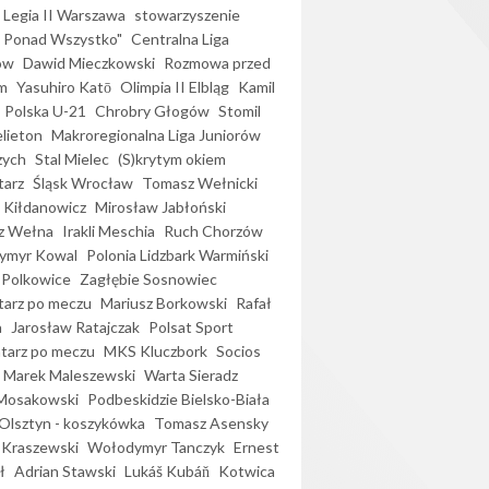
Legia II Warszawa
stowarzyszenie
l Ponad Wszystko"
Centralna Liga
ów
Dawid Mieczkowski
Rozmowa przed
m
Yasuhiro Katō
Olimpia II Elbląg
Kamil
Polska U-21
Chrobry Głogów
Stomil
elieton
Makroregionalna Liga Juniorów
zych
Stal Mielec
(S)krytym okiem
arz
Śląsk Wrocław
Tomasz Wełnicki
 Kiłdanowicz
Mirosław Jabłoński
z Wełna
Irakli Meschia
Ruch Chorzów
ymyr Kowal
Polonia Lidzbark Warmiński
 Polkowice
Zagłębie Sosnowiec
arz po meczu
Mariusz Borkowski
Rafał
a
Jarosław Ratajczak
Polsat Sport
arz po meczu
MKS Kluczbork
Socios
Marek Maleszewski
Warta Sieradz
Mosakowski
Podbeskidzie Bielsko-Biała
 Olsztyn - koszykówka
Tomasz Asensky
 Kraszewski
Wołodymyr Tanczyk
Ernest
ł
Adrian Stawski
Lukáš Kubáň
Kotwica