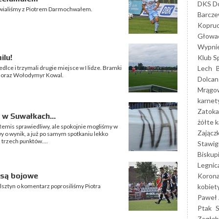
DKS Do
awialiśmy z Piotrem Darmochwałem.
Barcz
Kopruc
Głowa
Wypni
ilu!
Klub S
Lech
edlce i trzymali drugie miejsce w I lidze. Bramki
ał oraz Wołodymyr Kowal.
Dolcan
Mrągo
karnet
Zatoka
 w Suwałkach...
żółte k
Remis sprawiedliwy, ale spokojnie mogliśmy w
Zającz
o wynik, a już po samym spotkaniu lekko
trzech punktów....
Stawig
Biskup
Legnic
 są bojowe
Korona
kobiet
lsztyn o komentarz poprosiliśmy Piotra
Paweł 
Ptak
Zagłęb