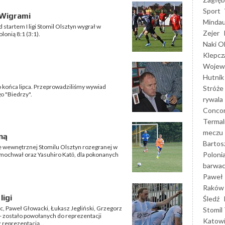
Sport
Wigrami
Mindau
tartem I ligi Stomil Olsztyn wygrał w
Zejer
onią 8:1 (3:1).
Naki O
Klepcz
Wojewó
Hutnik
o końca lipca. Przeprowadziliśmy wywiad
Stróże
o "Biedrzy".
rywala
Concor
Termal
meczu
ną
Bartos
ce wewnętrznej Stomilu Olsztyn rozegranej w
Poloni
rmochwał oraz Yasuhiro Katō, dla pokonanych
barwac
Paweł 
Raków
ligi
Śledź
lc, Paweł Głowacki, Łukasz Jegliński, Grzegorz
Stomil 
- zostało powołanych do reprezentacji
Katow
z reprezentacją...