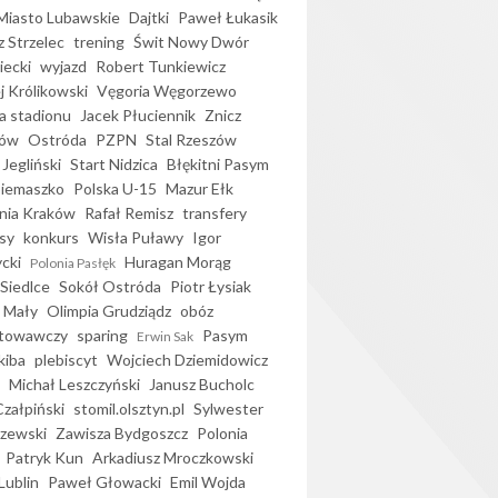
iasto Lubawskie
Dajtki
Paweł Łukasik
 Strzelec
trening
Świt Nowy Dwór
ecki
wyjazd
Robert Tunkiewicz
j Królikowski
Vęgoria Węgorzewo
 stadionu
Jacek Płuciennik
Znicz
ków
Ostróda
PZPN
Stal Rzeszów
Jegliński
Start Nidzica
Błękitni Pasym
Siemaszko
Polska U-15
Mazur Ełk
nia Kraków
Rafał Remisz
transfery
sy
konkurs
Wisła Puławy
Igor
ycki
Huragan Morąg
Polonia Pasłęk
Siedlce
Sokół Ostróda
Piotr Łysiak
 Mały
Olimpia Grudziądz
obóz
otowawczy
sparing
Pasym
Erwin Sak
kiba
plebiscyt
Wojciech Dziemidowicz
Michał Leszczyński
Janusz Bucholc
Czałpiński
stomil.olsztyn.pl
Sylwester
zewski
Zawisza Bydgoszcz
Polonia
Patryk Kun
Arkadiusz Mroczkowski
Lublin
Paweł Głowacki
Emil Wojda