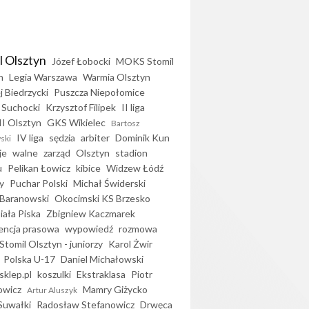
l Olsztyn
Józef Łobocki
MOKS Stomil
n
Legia Warszawa
Warmia Olsztyn
j Biedrzycki
Puszcza Niepołomice
 Suchocki
Krzysztof Filipek
II liga
II Olsztyn
GKS Wikielec
Bartosz
IV liga
sędzia
arbiter
Dominik Kun
ski
je
walne
zarząd
Olsztyn
stadion
u
Pelikan Łowicz
kibice
Widzew Łódź
y
Puchar Polski
Michał Świderski
Baranowski
Okocimski KS Brzesko
iała Piska
Zbigniew Kaczmarek
encja prasowa
wypowiedź
rozmowa
Stomil Olsztyn - juniorzy
Karol Żwir
Polska U-17
Daniel Michałowski
sklep.pl
koszulki
Ekstraklasa
Piotr
owicz
Mamry Giżycko
Artur Aluszyk
Suwałki
Radosław Stefanowicz
Drwęca