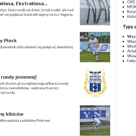
OKS 
klasa, Ekstraklasa...
MOKS
n. Dużo osób się dziwi, że tak zrobił, ale nad
Kos
ł się podpisać kontrakt dajmy na to z Vęgorią
Kobi
Typy 
Wsz
y Płock
Wia
Wyda
 Zawodnik zdecydował się podpisać dwuletnią
Arty
Wyw
Feli
 rundy jesiennej!
mil.olsztyn.pl na najlepszego piłkarza rundy
eściu zawodników - wybranych przez
nej rundy.
nę kibiców
tkie pytania zadaliśmy Piotrowi