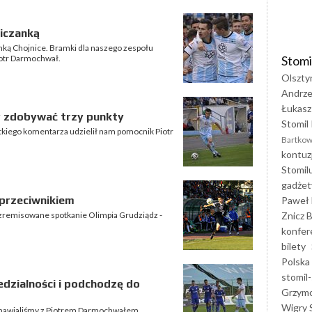
niczanką
anką Chojnice. Bramki dla naszego zespołu
Stomi
Piotr Darmochwał.
Olszty
Andrze
Łukasz
y zdobywać trzy punkty
Stomil 
ótkiego komentarza udzielił nam pomocnik Piotr
Bartkow
kontuz
Stomil
gadżet
przeciwnikiem
Paweł 
Znicz B
zremisowane spotkanie Olimpia Grudziądz -
konfer
bilety
Polska
stomil-
edzialności i podchodzę do
Grzym
Wigry 
zmawialiśmy z Piotrem Darmochwałem,