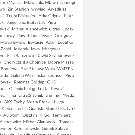
bre Miasto
Mławianka Mława
sparingi
ewo
Zin Stadion
wywiad
Arkadiusz
ki
Tęcza Biskupiec
Arka Gdynia
Piotr
cki
Jagiellonia Białystok
Piotr
ewski
Michał Alancewicz
ultras
Łódzki
portowy
Paweł Tomkiewicz
Grzegorz
Bytovia Bytów
licytacje
Adam Łopatko
 Ząbki
Jeziorak Iława
Mrągowia
wo
Pisa Barczewo
Dawid Szymonowicz
y
Chojniczanka Chojnice
Dobre Miasto
 Braniewo
Stal Stalowa Wola
WMZPN
artki
Galeria Warmińska
sponsor
Piotr
kowski
Rominta Gołdap
GKS
uda
Olimpia Elbląg
Łukta
Resovia
iec
I liga
Ultra(S)tomiL
treningi
Miedź
a
GKS Tychy
Wisła Płock
III liga
 Kielce
Lechia Gdańsk
Stomil Olsztyn -
y
AS Stomil Olsztyn
R-Gol
terminarz
Alancewicz
Michał Glanowski
Tomasz
Szymon Kaźmierowski
Górnik Zabrze
ie Lubin
Arkadiusz Czarnecki
Orange