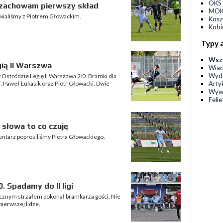
OKS 
e zachowam pierwszy skład
MOKS
wialiśmy z Piotrem Głowackim.
Kos
Kobi
Typy 
Wsz
ią II Warszwa
Wia
Wyda
 Ostródzie Legię II Warszawa 2:0. Bramki dla
Arty
: Paweł Łukasik oraz Piotr Głowacki. Dwie
Wyw
Feli
 słowa to co czuję
ntarz poprosiliśmy Piotra Głowackiego.
. Spadamy do II ligi
tycznym strzałem pokonał bramkarza gości. Nie
ierwszej lidze.