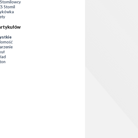
Stomilowcy
 Stomil
zykówka
ety
artykułów
ystkie
domość
rzenie
kuł
iad
eton