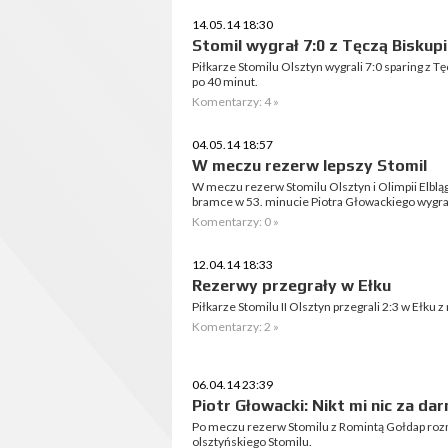
14.05.14 18:30
Stomil wygrał 7:0 z Tęczą Biskup
Piłkarze Stomilu Olsztyn wygrali 7:0 sparing z T
po 40 minut.
Komentarzy: 4 »
04.05.14 18:57
W meczu rezerw lepszy Stomil
W meczu rezerw Stomilu Olsztyn i Olimpii Elbląg l
bramce w 53. minucie Piotra Głowackiego wygrali
Komentarzy: 0 »
12.04.14 18:33
Rezerwy przegrały w Ełku
Piłkarze Stomilu II Olsztyn przegrali 2:3 w Ełk
Komentarzy: 2 »
06.04.14 23:39
Piotr Głowacki: Nikt mi nic za da
Po meczu rezerw Stomilu z Romintą Gołdap roz
olsztyńskiego Stomilu.