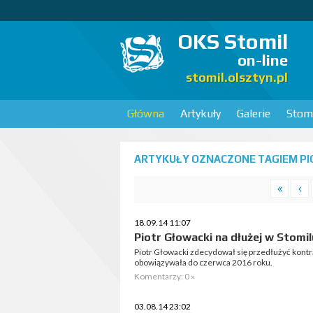
OKS Stomil
on-line
stomil.olsztyn.pl
Główna
Artykuły
Galerie
Stomi
ARTYKUŁY OZNACZONE TAGIEM PIO
18.09.14 11:07
Piotr Głowacki na dłużej w Stomil
Piotr Głowacki zdecydował się przedłużyć kont
obowiązywała do czerwca 2016 roku.
Komentarzy: 0 »
03.08.14 23:02