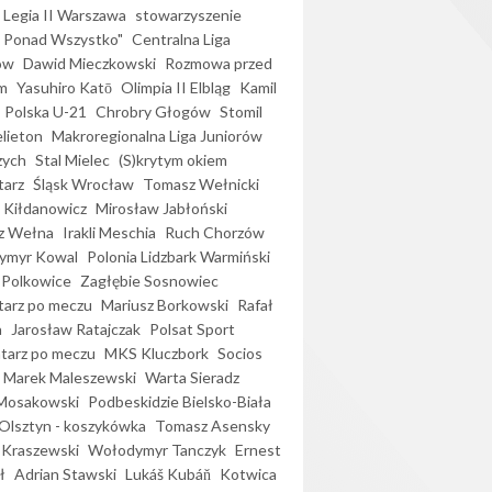
Legia II Warszawa
stowarzyszenie
l Ponad Wszystko"
Centralna Liga
ów
Dawid Mieczkowski
Rozmowa przed
m
Yasuhiro Katō
Olimpia II Elbląg
Kamil
Polska U-21
Chrobry Głogów
Stomil
elieton
Makroregionalna Liga Juniorów
zych
Stal Mielec
(S)krytym okiem
arz
Śląsk Wrocław
Tomasz Wełnicki
 Kiłdanowicz
Mirosław Jabłoński
z Wełna
Irakli Meschia
Ruch Chorzów
ymyr Kowal
Polonia Lidzbark Warmiński
 Polkowice
Zagłębie Sosnowiec
arz po meczu
Mariusz Borkowski
Rafał
a
Jarosław Ratajczak
Polsat Sport
arz po meczu
MKS Kluczbork
Socios
Marek Maleszewski
Warta Sieradz
Mosakowski
Podbeskidzie Bielsko-Biała
 Olsztyn - koszykówka
Tomasz Asensky
 Kraszewski
Wołodymyr Tanczyk
Ernest
ł
Adrian Stawski
Lukáš Kubáň
Kotwica