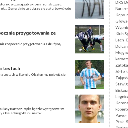
DKS Do
wtorek, wczoraj zabrakło mi jednak czasu.
Barcz
k... Generalnie to dobrze się stało, bo w środę
Kopruc
Głowa
Wypni
ocznie przygotowania ze
Klub S
Lech
znia rozpocznie przygotowania z drużyną
Dolcan
Mrągo
karnet
Zatoka
a testach
żółte k
na testach w Stomilu Olsztyn ma pojawić się
Zającz
Stawig
Biskup
Legnic
Korona
kobiet
aklasy Bartosz Papka będzie występował w
 z kieleckiego klubu na rok.
Paweł 
Ptak
Zagłęb