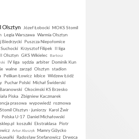
l Olsztyn
Józef Łobocki
MOKS Stomil
n
Legia Warszawa
Warmia Olsztyn
j Biedrzycki
Puszcza Niepołomice
 Suchocki
Krzysztof Filipek
II liga
II Olsztyn
GKS Wikielec
Bartosz
IV liga
sędzia
arbiter
Dominik Kun
ski
je
walne
zarząd
Olsztyn
stadion
u
Pelikan Łowicz
kibice
Widzew Łódź
y
Puchar Polski
Michał Świderski
Baranowski
Okocimski KS Brzesko
iała Piska
Zbigniew Kaczmarek
encja prasowa
wypowiedź
rozmowa
Stomil Olsztyn - juniorzy
Karol Żwir
Polska U-17
Daniel Michałowski
sklep.pl
koszulki
Ekstraklasa
Piotr
owicz
Mamry Giżycko
Artur Aluszyk
Suwałki
Radosław Stefanowicz
Drwęca