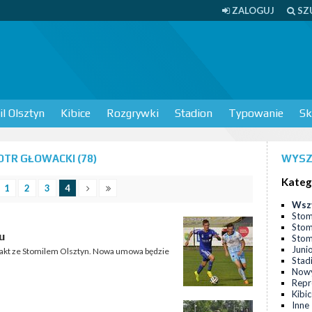
ZALOGUJ
SZ
l Olsztyn
Kibice
Rozgrywki
Stadion
Typowanie
Sk
TR GŁOWACKI (78)
WYSZ
Kateg
1
2
3
4
Wsz
Stom
Stom
u
Stomi
Juni
rakt ze Stomilem Olsztyn. Nowa umowa będzie
Stad
Nowy
Repr
Kibi
Inne