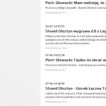
Piotr Głowacki: Mam nadzieję, ż
Po meczu Wigry Suwałki - Stomil Olsztyn rozma
Komentarzy: 0 »
26.07.14 13:55
Stomil Olsztyn wygrywa 2:0 z Leg
Piłkarze Stomilu Olsztyn w Ostródzie pokonali w
podopiecznych Mirosława Jabłońskiego strzelali
asysty zaliczył Roman Maczułenko.
Komentarzy: 16 »
07.06.14 22:58
Piotr Głowacki: Ciężko mi ubrać w
Po meczu Stomil Olsztyn - Górnik Łęczna o kome
Komentarzy: 0 »
07.06.14 18:43
Stomil Olsztyn - Górnik Łęczna 1:0
Udało się w 90. minucie, Piotr Głowacki fantas
wystarczyło to jednak na utrzymanie drużyny w p
Komentarzy: 91 »