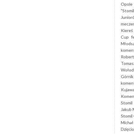
Opole
"Stomi
Junior
mecze
Kiereś
Cup
f
Młods
koment
Robert
Tomas
Wołod
Górnik
koment
Kujaw
Koment
Stomil
Jakub 
Stomil
Michał
Dzięcio