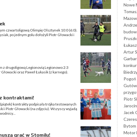
Nowe M
Tomasz
Mazowi
nek
Andrze
ym czwartoligową Olimpię Olsztynek 10:0 (6:0).
budowa
ysiak, po jednym golu dołożyli Piotr Głowacki i
Prusz
Łukasz 
Artur 
Garbar
konkur
ym z drugoligową Legionovią Legionowo 2:3
Biedrz
tr Głowacki oraz Paweł Łukasik (z karnego).
Pogoń 
Gutów
przyg
z kontraktami!
Piotr S
 (piątek) kontrakty podpisała trójka testowanych
Jarocin
 i Piotr Głowacki (na zdjęciu). Wszyscy wyjadą
Jacek 
wodnicy...
Czeres
Bytom
Motor 
 muszą grać w Stomilu!