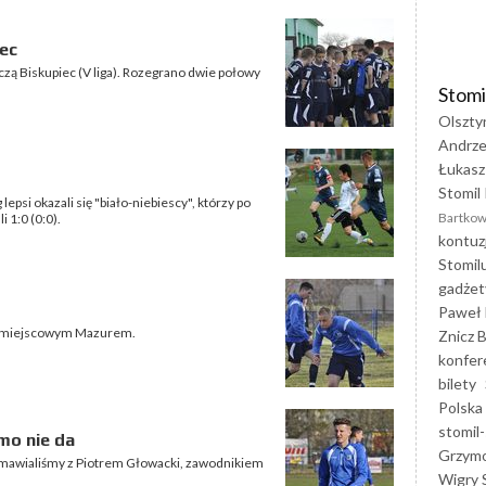
iec
ęczą Biskupiec (V liga). Rozegrano dwie połowy
Stomi
Olszty
Andrze
Łukasz
Stomil 
epsi okazali się "biało-niebiescy", którzy po
Bartkow
 1:0 (0:0).
kontuz
Stomil
gadżet
Paweł 
u z miejscowym Mazurem.
Znicz B
konfer
bilety
Polska
stomil-
rmo nie da
Grzym
mawialiśmy z Piotrem Głowacki, zawodnikiem
Wigry 