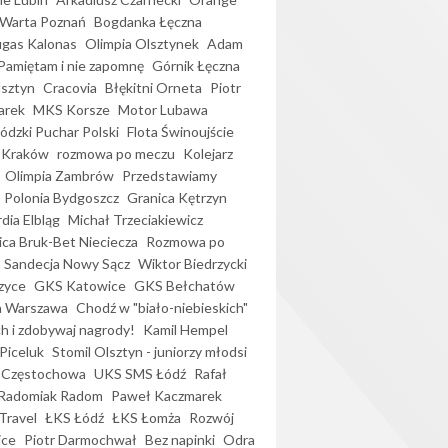
Warta Poznań
Bogdanka Łęczna
gas Kalonas
Olimpia Olsztynek
Adam
Pamiętam i nie zapomnę
Górnik Łęczna
lsztyn
Cracovia
Błękitni Orneta
Piotr
arek
MKS Korsze
Motor Lubawa
dzki Puchar Polski
Flota Świnoujście
 Kraków
rozmowa po meczu
Kolejarz
Olimpia Zambrów
Przedstawiamy
Polonia Bydgoszcz
Granica Kętrzyn
dia Elbląg
Michał Trzeciakiewicz
ica Bruk-Bet Nieciecza
Rozmowa po
Sandecja Nowy Sącz
Wiktor Biedrzycki
zyce
GKS Katowice
GKS Bełchatów
a Warszawa
Chodź w "biało-niebieskich"
h i zdobywaj nagrody!
Kamil Hempel
Piceluk
Stomil Olsztyn - juniorzy młodsi
 Częstochowa
UKS SMS Łódź
Rafał
Radomiak Radom
Paweł Kaczmarek
Travel
ŁKS Łódź
ŁKS Łomża
Rozwój
ice
Piotr Darmochwał
Bez napinki
Odra