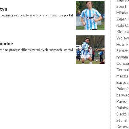
Sport
ztyn
Mindau
owani przez olsztyński Stomil - informuje portal
Zejer
Naki O
Klepcz
Wojewó
żmudne
Hutnik
czas na pracę z piłkami w różnych formach - mówi
Stróże
rywala
Concor
Termal
meczu
Bartos
Poloni
barwac
Paweł 
Raków
Śledź
Stomil 
Katow