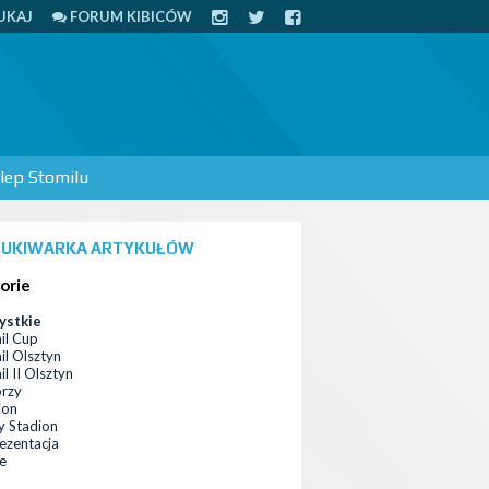
UKAJ
FORUM KIBICÓW
lep Stomilu
UKIWARKA ARTYKUŁÓW
orie
ystkie
il Cup
il Olsztyn
l II Olsztyn
orzy
ion
 Stadion
ezentacja
ce