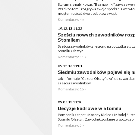
Staram się publikować "Bez napinki" zawsze we 
Rzadko Stomil rozgrywa swoje spotkania we wtore
mogłem opisać dwa dodatkowe wątki.
Komentarzy: 4 »
19.12.13 11:32
Sześciu nowych zawodników rozp
Stomilem
Sześciu zawodników z regionu na początku styc
Stomilu Olsztyn.
Komentarzy: 11 »
09.12.13 11:01
Siedmiu zawodników pojawi się n
Jak informuje "Gazeta Olsztyńska" od czwartku 
sześciu zawodników.
Komentarzy: 16 »
09.07.13 11:30
Decyzje kadrowe w Stomilu
Pomocnik zespołu Korony Kielce z Młodej Ekstr
Stomilu Olsztyn. Zawodnik zostanie wypożyczony
Komentarzy: 5 »