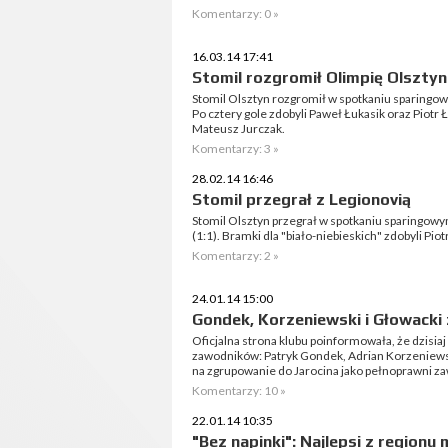
Komentarzy: 0 »
16.03.14 17:41
Stomil rozgromił Olimpię Olszty
Stomil Olsztyn rozgromił w spotkaniu sparingow
Po cztery gole zdobyli Paweł Łukasik oraz Piotr Ł
Mateusz Jurczak.
Komentarzy: 3 »
28.02.14 16:46
Stomil przegrał z Legionovią
Stomil Olsztyn przegrał w spotkaniu sparingow
(1:1). Bramki dla "biało-niebieskich" zdobyli Pio
Komentarzy: 2 »
24.01.14 15:00
Gondek, Korzeniewski i Głowacki 
Oficjalna strona klubu poinformowała, że dzisiaj
zawodników: Patryk Gondek, Adrian Korzeniewski
na zgrupowanie do Jarocina jako pełnoprawni za
Komentarzy: 10 »
22.01.14 10:35
"Bez napinki": Najlepsi z regionu