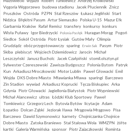
Mazowiecki
wyjazd
Robert Tunkiewicz
Andrzej Królikowski
Vęgoria Węgorzewo
budowa stadionu
Jacek Płuciennik
Znicz
Pruszków
Ostróda
PZPN
Stal Rzeszów
Łukasz Jegliński
Start
Nidzica
Błękitni Pasym
Artur Siemaszko
Polska U-15
Mazur Ełk
Garbarnia Kraków
Rafał Remisz
transfery
konkursy
konkurs
Wisła Puławy
Igor Biedrzycki
Huragan Morąg
Pogoń
Polonia Pasłęk
Siedlce
Sokół Ostróda
Piotr Łysiak
Gutów Mały
Olimpia
Grudziądz
obóz przygotowawczy
sparing
Pasym
Piotr
Erwin Sak
Skiba
plebiscyt
Wojciech Dziemidowicz
Jarocin
Michał
Leszczyński
Janusz Bucholc
Jacek Czałpiński
stomil.olsztyn.pl
Sylwester Czereszewski
Zawisza Bydgoszcz
Polonia Bytom
Patryk
Kun
Arkadiusz Mroczkowski
Motor Lublin
Paweł Głowacki
Emil
Wojda
DKS Dobre Miasto
Mławianka Mława
sparingi
Barczewo
Zin Stadion
wywiad
Arkadiusz Koprucki
Tęcza Biskupiec
Arka
Gdynia
Piotr Głowacki
Jagiellonia Białystok
Piotr Wypniewski
Michał Alancewicz
ultras
Łódzki Klub Sportowy
Paweł
Tomkiewicz
Grzegorz Lech
Bytovia Bytów
licytacje
Adam
Łopatko
Dolcan Ząbki
Jeziorak Iława
Mrągowia Mrągowo
Pisa
Barczewo
Dawid Szymonowicz
karnety
Chojniczanka Chojnice
Dobre Miasto
Zatoka Braniewo
Stal Stalowa Wola
WMZPN
żółte
kartki
Galeria Warmińska
sponsor
Piotr Zajączkowski
Rominta