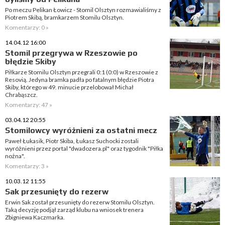
Po meczu Pelikan Łowicz - Stomil Olsztyn rozmawialiśmy z
Piotrem Skibą, bramkarzem Stomilu Olsztyn.
Komentarzy: 0 »
14.04.12 16:00
Stomil przegrywa w Rzeszowie po
błędzie Skiby
Piłkarze Stomilu Olsztyn przegrali 0:1 (0:0) w Rzeszowie z
Resovią. Jedyna bramka padła po fatalnym błędzie Piotra
Skiby, którego w 49. minucie przelobował Michał
Chrabąszcz.
Komentarzy: 47 »
03.04.12 20:55
Stomilowcy wyróżnieni za ostatni mecz
Paweł Łukasik, Piotr Skiba, Łukasz Suchocki zostali
wyróżnieni przez portal "dwadozera.pl" oraz tygodnik "Piłka
nożna".
Komentarzy: 3 »
10.03.12 11:55
Sak przesunięty do rezerw
Erwin Sak został przesunięty do rezerw Stomilu Olsztyn.
Taką decyzję podjął zarząd klubu na wniosek trenera
Zbigniewa Kaczmarka.