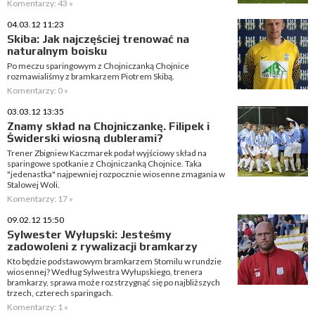
Komentarzy: 43 »
04.03.12 11:23
Skiba: Jak najczęściej trenować na
naturalnym boisku
Po meczu sparingowym z Chojniczanką Chojnice
rozmawialiśmy z bramkarzem Piotrem Skibą.
Komentarzy: 0 »
03.03.12 13:35
Znamy skład na Chojniczankę. Filipek i
Świderski wiosną dublerami?
Trener Zbigniew Kaczmarek podał wyjściowy skład na
sparingowe spotkanie z Chojniczanką Chojnice. Taka
"jedenastka" najpewniej rozpocznie wiosenne zmagania w
Stalowej Woli.
Komentarzy: 17 »
09.02.12 15:50
Sylwester Wyłupski: Jesteśmy
zadowoleni z rywalizacji bramkarzy
Kto będzie podstawowym bramkarzem Stomilu w rundzie
wiosennej? Według Sylwestra Wyłupskiego, trenera
bramkarzy, sprawa może rozstrzygnąć się po najbliższych
trzech, czterech sparingach.
Komentarzy: 1 »