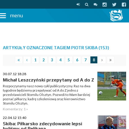
menu
ARTYKUŁY OZNACZONE TAGIEM PIOTR SKIBA (153)
1
2
3
4
5
6
7
8
30.07.12 18:28
Michał Leszczyński przepytany od A do Z
Rozpoczynamy nasz nowy cykl publicystyczny. Raz na dwa
tygodnie będziemy przepytywać od A do Z jedno z
przedstawicieli Stomilu Olsztyn. Pozwoli to Wam bardziej
poznać piłkarzy, kadrę szkoleniową oraz kierownictwo
Stomilu Olsztyn.
Komentarzy: 1 »
22.04.12 15:40
Skiba: Piłkarsko zdecydowanie lepsi
byliśmy od Pelikana