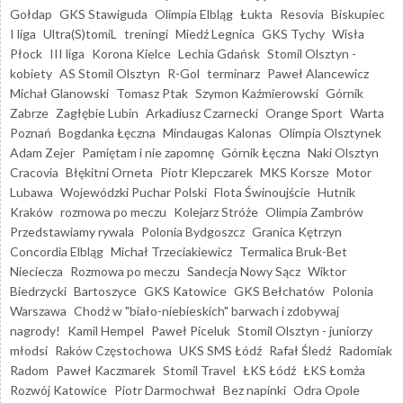
Gołdap
GKS Stawiguda
Olimpia Elbląg
Łukta
Resovia
Biskupiec
I liga
Ultra(S)tomiL
treningi
Miedź Legnica
GKS Tychy
Wisła
Płock
III liga
Korona Kielce
Lechia Gdańsk
Stomil Olsztyn -
kobiety
AS Stomil Olsztyn
R-Gol
terminarz
Paweł Alancewicz
Michał Glanowski
Tomasz Ptak
Szymon Kaźmierowski
Górnik
Zabrze
Zagłębie Lubin
Arkadiusz Czarnecki
Orange Sport
Warta
Poznań
Bogdanka Łęczna
Mindaugas Kalonas
Olimpia Olsztynek
Adam Zejer
Pamiętam i nie zapomnę
Górnik Łęczna
Naki Olsztyn
Cracovia
Błękitni Orneta
Piotr Klepczarek
MKS Korsze
Motor
Lubawa
Wojewódzki Puchar Polski
Flota Świnoujście
Hutnik
Kraków
rozmowa po meczu
Kolejarz Stróże
Olimpia Zambrów
Przedstawiamy rywala
Polonia Bydgoszcz
Granica Kętrzyn
Concordia Elbląg
Michał Trzeciakiewicz
Termalica Bruk-Bet
Nieciecza
Rozmowa po meczu
Sandecja Nowy Sącz
Wiktor
Biedrzycki
Bartoszyce
GKS Katowice
GKS Bełchatów
Polonia
Warszawa
Chodź w "biało-niebieskich" barwach i zdobywaj
nagrody!
Kamil Hempel
Paweł Piceluk
Stomil Olsztyn - juniorzy
młodsi
Raków Częstochowa
UKS SMS Łódź
Rafał Śledź
Radomiak
Radom
Paweł Kaczmarek
Stomil Travel
ŁKS Łódź
ŁKS Łomża
Rozwój Katowice
Piotr Darmochwał
Bez napinki
Odra Opole