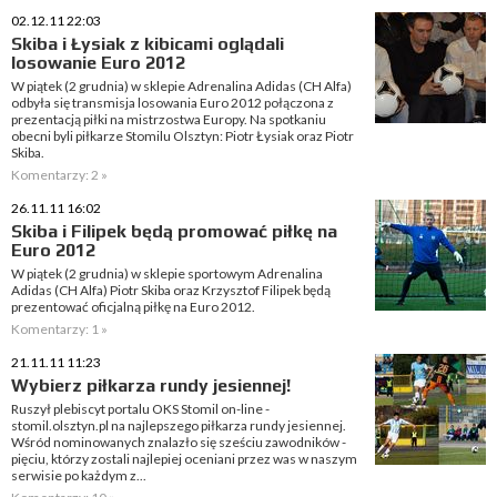
02.12.11 22:03
Skiba i Łysiak z kibicami oglądali
losowanie Euro 2012
W piątek (2 grudnia) w sklepie Adrenalina Adidas (CH Alfa)
odbyła się transmisja losowania Euro 2012 połączona z
prezentacją piłki na mistrzostwa Europy. Na spotkaniu
obecni byli piłkarze Stomilu Olsztyn: Piotr Łysiak oraz Piotr
Skiba.
Komentarzy: 2 »
26.11.11 16:02
Skiba i Filipek będą promować piłkę na
Euro 2012
W piątek (2 grudnia) w sklepie sportowym Adrenalina
Adidas (CH Alfa) Piotr Skiba oraz Krzysztof Filipek będą
prezentować oficjalną piłkę na Euro 2012.
Komentarzy: 1 »
21.11.11 11:23
Wybierz piłkarza rundy jesiennej!
Ruszył plebiscyt portalu OKS Stomil on-line -
stomil.olsztyn.pl na najlepszego piłkarza rundy jesiennej.
Wśród nominowanych znalazło się sześciu zawodników -
pięciu, którzy zostali najlepiej oceniani przez was w naszym
serwisie po każdym z...