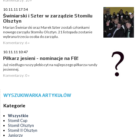
Komentarzy: 10 »
10.11.11 17:54
Świniarski i Szter w zarządzie Stomilu
Olsztyn
Marian Świniarski oraz Marek Szter zostali członkami
nowego zarządu Stomilu Olsztyn. 21 listopada zostanie
wybrana trzecia osoba do zarządu.
Komentarzy: 6 »
10.11.11 10:47
Piłkarz jesieni - nominacje na FB!
Już niedługo ruszy plebiscyt na najlepszego piłkarza rundy
jesiennej.
Komentarzy: 0 »
WYSZUKIWARKA ARTYKUŁÓW
Kategorie
Wszystkie
Stomil Cup
Stomil Olsztyn
Stomil II Olsztyn
Juniorzy