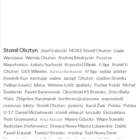
Stomil Olsztyn
Józef Łobocki
MOKS Stomil Olsztyn
Legia
Warszawa
Warmia Olsztyn
Andrzej Biedrzycki
Puszcza
Niepołomice
Łukasz Suchocki
Krzysztof Filipek
II liga
Stomil II
Olsztyn
GKS Wikielec
IV liga
sędzia
arbiter
Bartosz Bartkowski
Dominik Kun
kontuzje
walne
zarząd
Olsztyn
stadion Stomilu
Pelikan Łowicz
kibice
Widzew Łódź
gadżety
Puchar Polski
Michał
Świderski
Paweł Baranowski
Okocimski KS Brzesko
Znicz Biała
Piska
Zbigniew Kaczmarek
konferencja prasowa
wypowiedź
rozmowa
bilety
Stomil Olsztyn - juniorzy
Karol Żwir
Polska
Polska
U-17
Daniel Michałowski
stomil-sklep.pl
koszulki
Ekstraklasa
Piotr Grzymowicz
Mamry Giżycko
Wigry Suwałki
Artur Aluszyk
Radosław Stefanowicz
Drwęca Nowe Miasto Lubawskie
Dajtki
Paweł Łukasik
Tomasz Strzelec
trening
Świt Nowy Dwór