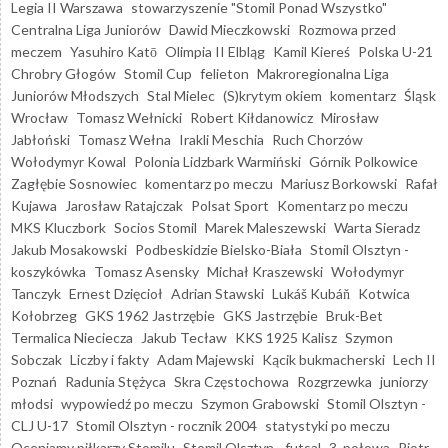
Legia II Warszawa
stowarzyszenie "Stomil Ponad Wszystko"
Centralna Liga Juniorów
Dawid Mieczkowski
Rozmowa przed
meczem
Yasuhiro Katō
Olimpia II Elbląg
Kamil Kiereś
Polska U-21
Chrobry Głogów
Stomil Cup
felieton
Makroregionalna Liga
Juniorów Młodszych
Stal Mielec
(S)krytym okiem
komentarz
Śląsk
Wrocław
Tomasz Wełnicki
Robert Kiłdanowicz
Mirosław
Jabłoński
Tomasz Wełna
Irakli Meschia
Ruch Chorzów
Wołodymyr Kowal
Polonia Lidzbark Warmiński
Górnik Polkowice
Zagłębie Sosnowiec
komentarz po meczu
Mariusz Borkowski
Rafał
Kujawa
Jarosław Ratajczak
Polsat Sport
Komentarz po meczu
MKS Kluczbork
Socios Stomil
Marek Maleszewski
Warta Sieradz
Jakub Mosakowski
Podbeskidzie Bielsko-Biała
Stomil Olsztyn -
koszykówka
Tomasz Asensky
Michał Kraszewski
Wołodymyr
Tanczyk
Ernest Dzięcioł
Adrian Stawski
Lukáš Kubáň
Kotwica
Kołobrzeg
GKS 1962 Jastrzębie
GKS Jastrzębie
Bruk-Bet
Termalica Nieciecza
Jakub Tecław
KKS 1925 Kalisz
Szymon
Sobczak
Liczby i fakty
Adam Majewski
Kącik bukmacherski
Lech II
Poznań
Radunia Stężyca
Skra Częstochowa
Rozgrzewka
juniorzy
młodsi
wypowiedź po meczu
Szymon Grabowski
Stomil Olsztyn -
CLJ U-17
Stomil Olsztyn - rocznik 2004
statystyki po meczu
Oceniamy piłkarzy Stomilu
Stomil Olsztyn - futsal
3. połowa
Piotr