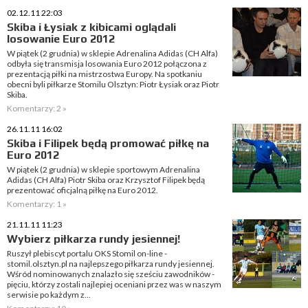
02.12.11 22:03
Skiba i Łysiak z kibicami oglądali
losowanie Euro 2012
W piątek (2 grudnia) w sklepie Adrenalina Adidas (CH Alfa)
odbyła się transmisja losowania Euro 2012 połączona z
prezentacją piłki na mistrzostwa Europy. Na spotkaniu
obecni byli piłkarze Stomilu Olsztyn: Piotr Łysiak oraz Piotr
Skiba.
Komentarzy: 2 »
26.11.11 16:02
Skiba i Filipek będą promować piłkę na
Euro 2012
W piątek (2 grudnia) w sklepie sportowym Adrenalina
Adidas (CH Alfa) Piotr Skiba oraz Krzysztof Filipek będą
prezentować oficjalną piłkę na Euro 2012.
Komentarzy: 1 »
21.11.11 11:23
Wybierz piłkarza rundy jesiennej!
Ruszył plebiscyt portalu OKS Stomil on-line -
stomil.olsztyn.pl na najlepszego piłkarza rundy jesiennej.
Wśród nominowanych znalazło się sześciu zawodników -
pięciu, którzy zostali najlepiej oceniani przez was w naszym
serwisie po każdym z...