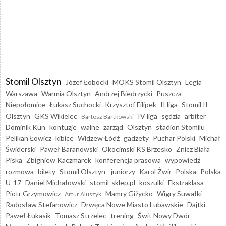
Stomil Olsztyn
Józef Łobocki
MOKS Stomil Olsztyn
Legia
Warszawa
Warmia Olsztyn
Andrzej Biedrzycki
Puszcza
Niepołomice
Łukasz Suchocki
Krzysztof Filipek
II liga
Stomil II
Olsztyn
GKS Wikielec
IV liga
sędzia
arbiter
Bartosz Bartkowski
Dominik Kun
kontuzje
walne
zarząd
Olsztyn
stadion Stomilu
Pelikan Łowicz
kibice
Widzew Łódź
gadżety
Puchar Polski
Michał
Świderski
Paweł Baranowski
Okocimski KS Brzesko
Znicz Biała
Piska
Zbigniew Kaczmarek
konferencja prasowa
wypowiedź
rozmowa
bilety
Stomil Olsztyn - juniorzy
Karol Żwir
Polska
Polska
U-17
Daniel Michałowski
stomil-sklep.pl
koszulki
Ekstraklasa
Piotr Grzymowicz
Mamry Giżycko
Wigry Suwałki
Artur Aluszyk
Radosław Stefanowicz
Drwęca Nowe Miasto Lubawskie
Dajtki
Paweł Łukasik
Tomasz Strzelec
trening
Świt Nowy Dwór