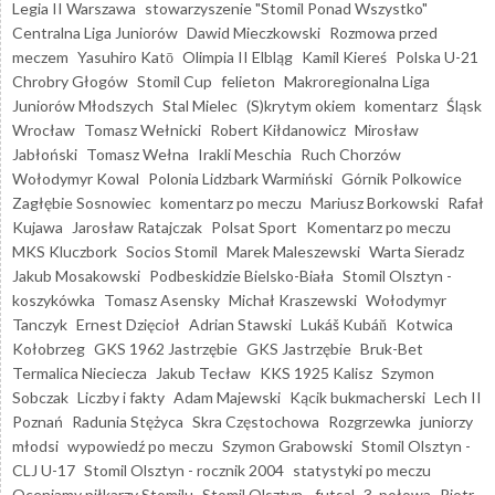
Legia II Warszawa
stowarzyszenie "Stomil Ponad Wszystko"
Centralna Liga Juniorów
Dawid Mieczkowski
Rozmowa przed
meczem
Yasuhiro Katō
Olimpia II Elbląg
Kamil Kiereś
Polska U-21
Chrobry Głogów
Stomil Cup
felieton
Makroregionalna Liga
Juniorów Młodszych
Stal Mielec
(S)krytym okiem
komentarz
Śląsk
Wrocław
Tomasz Wełnicki
Robert Kiłdanowicz
Mirosław
Jabłoński
Tomasz Wełna
Irakli Meschia
Ruch Chorzów
Wołodymyr Kowal
Polonia Lidzbark Warmiński
Górnik Polkowice
Zagłębie Sosnowiec
komentarz po meczu
Mariusz Borkowski
Rafał
Kujawa
Jarosław Ratajczak
Polsat Sport
Komentarz po meczu
MKS Kluczbork
Socios Stomil
Marek Maleszewski
Warta Sieradz
Jakub Mosakowski
Podbeskidzie Bielsko-Biała
Stomil Olsztyn -
koszykówka
Tomasz Asensky
Michał Kraszewski
Wołodymyr
Tanczyk
Ernest Dzięcioł
Adrian Stawski
Lukáš Kubáň
Kotwica
Kołobrzeg
GKS 1962 Jastrzębie
GKS Jastrzębie
Bruk-Bet
Termalica Nieciecza
Jakub Tecław
KKS 1925 Kalisz
Szymon
Sobczak
Liczby i fakty
Adam Majewski
Kącik bukmacherski
Lech II
Poznań
Radunia Stężyca
Skra Częstochowa
Rozgrzewka
juniorzy
młodsi
wypowiedź po meczu
Szymon Grabowski
Stomil Olsztyn -
CLJ U-17
Stomil Olsztyn - rocznik 2004
statystyki po meczu
Oceniamy piłkarzy Stomilu
Stomil Olsztyn - futsal
3. połowa
Piotr