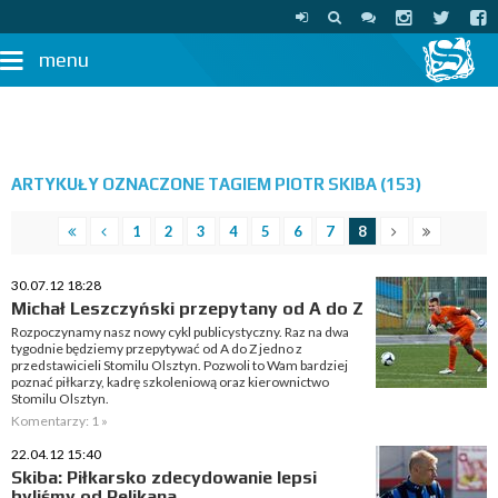
menu
ARTYKUŁY OZNACZONE TAGIEM PIOTR SKIBA (153)
1
2
3
4
5
6
7
8
30.07.12 18:28
Michał Leszczyński przepytany od A do Z
Rozpoczynamy nasz nowy cykl publicystyczny. Raz na dwa
tygodnie będziemy przepytywać od A do Z jedno z
przedstawicieli Stomilu Olsztyn. Pozwoli to Wam bardziej
poznać piłkarzy, kadrę szkoleniową oraz kierownictwo
Stomilu Olsztyn.
Komentarzy: 1 »
22.04.12 15:40
Skiba: Piłkarsko zdecydowanie lepsi
byliśmy od Pelikana