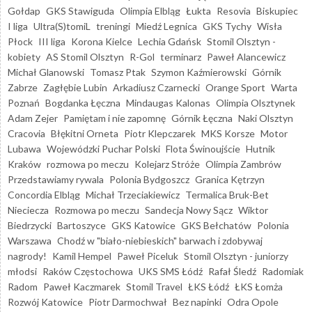
Gołdap
GKS Stawiguda
Olimpia Elbląg
Łukta
Resovia
Biskupiec
I liga
Ultra(S)tomiL
treningi
Miedź Legnica
GKS Tychy
Wisła
Płock
III liga
Korona Kielce
Lechia Gdańsk
Stomil Olsztyn -
kobiety
AS Stomil Olsztyn
R-Gol
terminarz
Paweł Alancewicz
Michał Glanowski
Tomasz Ptak
Szymon Kaźmierowski
Górnik
Zabrze
Zagłębie Lubin
Arkadiusz Czarnecki
Orange Sport
Warta
Poznań
Bogdanka Łęczna
Mindaugas Kalonas
Olimpia Olsztynek
Adam Zejer
Pamiętam i nie zapomnę
Górnik Łęczna
Naki Olsztyn
Cracovia
Błękitni Orneta
Piotr Klepczarek
MKS Korsze
Motor
Lubawa
Wojewódzki Puchar Polski
Flota Świnoujście
Hutnik
Kraków
rozmowa po meczu
Kolejarz Stróże
Olimpia Zambrów
Przedstawiamy rywala
Polonia Bydgoszcz
Granica Kętrzyn
Concordia Elbląg
Michał Trzeciakiewicz
Termalica Bruk-Bet
Nieciecza
Rozmowa po meczu
Sandecja Nowy Sącz
Wiktor
Biedrzycki
Bartoszyce
GKS Katowice
GKS Bełchatów
Polonia
Warszawa
Chodź w "biało-niebieskich" barwach i zdobywaj
nagrody!
Kamil Hempel
Paweł Piceluk
Stomil Olsztyn - juniorzy
młodsi
Raków Częstochowa
UKS SMS Łódź
Rafał Śledź
Radomiak
Radom
Paweł Kaczmarek
Stomil Travel
ŁKS Łódź
ŁKS Łomża
Rozwój Katowice
Piotr Darmochwał
Bez napinki
Odra Opole