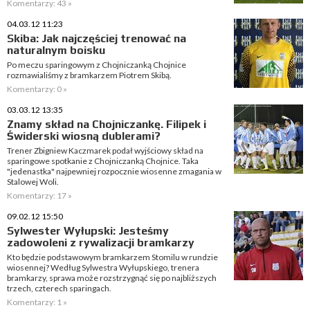
Komentarzy: 43 »
04.03.12 11:23
Skiba: Jak najczęściej trenować na
naturalnym boisku
Po meczu sparingowym z Chojniczanką Chojnice
rozmawialiśmy z bramkarzem Piotrem Skibą.
Komentarzy: 0 »
03.03.12 13:35
Znamy skład na Chojniczankę. Filipek i
Świderski wiosną dublerami?
Trener Zbigniew Kaczmarek podał wyjściowy skład na
sparingowe spotkanie z Chojniczanką Chojnice. Taka
"jedenastka" najpewniej rozpocznie wiosenne zmagania w
Stalowej Woli.
Komentarzy: 17 »
09.02.12 15:50
Sylwester Wyłupski: Jesteśmy
zadowoleni z rywalizacji bramkarzy
Kto będzie podstawowym bramkarzem Stomilu w rundzie
wiosennej? Według Sylwestra Wyłupskiego, trenera
bramkarzy, sprawa może rozstrzygnąć się po najbliższych
trzech, czterech sparingach.
Komentarzy: 1 »