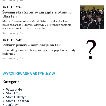
Komentarzy: 10 »
10.11.11 17:54
Świniarski i Szter w zarządzie Stomilu
Olsztyn
Marian Świniarski oraz Marek Szter zostali członkami
nowego zarządu Stomilu Olsztyn. 21 listopada zostanie
wybrana trzecia osoba do zarządu.
Komentarzy: 6 »
10.11.11 10:47
Piłkarz jesieni - nominacje na FB!
Już niedługo ruszy plebiscyt na najlepszego piłkarza rundy
jesiennej.
Komentarzy: 0 »
WYSZUKIWARKA ARTYKUŁÓW
Kategorie
Wszystkie
Stomil Cup
Stomil Olsztyn
Stomil II Olsztyn
Juniorzy