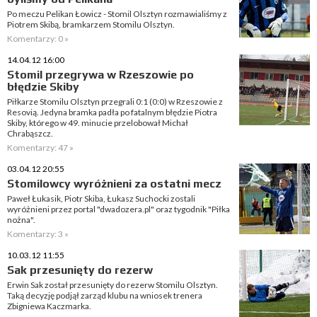
Po meczu Pelikan Łowicz - Stomil Olsztyn rozmawialiśmy z
Piotrem Skibą, bramkarzem Stomilu Olsztyn.
Komentarzy: 0 »
14.04.12 16:00
Stomil przegrywa w Rzeszowie po
błędzie Skiby
Piłkarze Stomilu Olsztyn przegrali 0:1 (0:0) w Rzeszowie z
Resovią. Jedyna bramka padła po fatalnym błędzie Piotra
Skiby, którego w 49. minucie przelobował Michał
Chrabąszcz.
Komentarzy: 47 »
03.04.12 20:55
Stomilowcy wyróżnieni za ostatni mecz
Paweł Łukasik, Piotr Skiba, Łukasz Suchocki zostali
wyróżnieni przez portal "dwadozera.pl" oraz tygodnik "Piłka
nożna".
Komentarzy: 3 »
10.03.12 11:55
Sak przesunięty do rezerw
Erwin Sak został przesunięty do rezerw Stomilu Olsztyn.
Taką decyzję podjął zarząd klubu na wniosek trenera
Zbigniewa Kaczmarka.