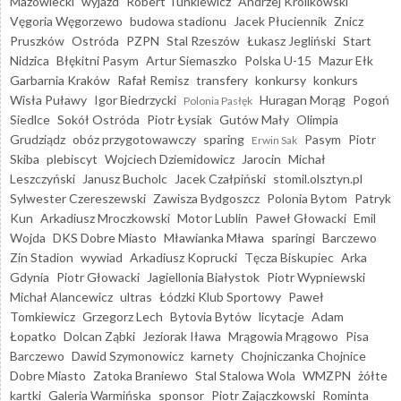
Mazowiecki
wyjazd
Robert Tunkiewicz
Andrzej Królikowski
Vęgoria Węgorzewo
budowa stadionu
Jacek Płuciennik
Znicz
Pruszków
Ostróda
PZPN
Stal Rzeszów
Łukasz Jegliński
Start
Nidzica
Błękitni Pasym
Artur Siemaszko
Polska U-15
Mazur Ełk
Garbarnia Kraków
Rafał Remisz
transfery
konkursy
konkurs
Wisła Puławy
Igor Biedrzycki
Huragan Morąg
Pogoń
Polonia Pasłęk
Siedlce
Sokół Ostróda
Piotr Łysiak
Gutów Mały
Olimpia
Grudziądz
obóz przygotowawczy
sparing
Pasym
Piotr
Erwin Sak
Skiba
plebiscyt
Wojciech Dziemidowicz
Jarocin
Michał
Leszczyński
Janusz Bucholc
Jacek Czałpiński
stomil.olsztyn.pl
Sylwester Czereszewski
Zawisza Bydgoszcz
Polonia Bytom
Patryk
Kun
Arkadiusz Mroczkowski
Motor Lublin
Paweł Głowacki
Emil
Wojda
DKS Dobre Miasto
Mławianka Mława
sparingi
Barczewo
Zin Stadion
wywiad
Arkadiusz Koprucki
Tęcza Biskupiec
Arka
Gdynia
Piotr Głowacki
Jagiellonia Białystok
Piotr Wypniewski
Michał Alancewicz
ultras
Łódzki Klub Sportowy
Paweł
Tomkiewicz
Grzegorz Lech
Bytovia Bytów
licytacje
Adam
Łopatko
Dolcan Ząbki
Jeziorak Iława
Mrągowia Mrągowo
Pisa
Barczewo
Dawid Szymonowicz
karnety
Chojniczanka Chojnice
Dobre Miasto
Zatoka Braniewo
Stal Stalowa Wola
WMZPN
żółte
kartki
Galeria Warmińska
sponsor
Piotr Zajączkowski
Rominta