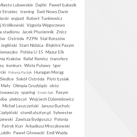
iasto Lubawskie
Dajtki
Paweł Łukasik
 Strzelec
trening
Świt Nowy Dwór
ecki
wyjazd
Robert Tunkiewicz
j Królikowski
Vęgoria Węgorzewo
 stadionu
Jacek Płuciennik
Znicz
ków
Ostróda
PZPN
Stal Rzeszów
Jegliński
Start Nidzica
Błękitni Pasym
Siemaszko
Polska U-15
Mazur Ełk
nia Kraków
Rafał Remisz
transfery
sy
konkurs
Wisła Puławy
Igor
ycki
Huragan Morąg
Polonia Pasłęk
Siedlce
Sokół Ostróda
Piotr Łysiak
 Mały
Olimpia Grudziądz
obóz
otowawczy
sparing
Pasym
Erwin Sak
kiba
plebiscyt
Wojciech Dziemidowicz
Michał Leszczyński
Janusz Bucholc
Czałpiński
stomil.olsztyn.pl
Sylwester
zewski
Zawisza Bydgoszcz
Polonia
Patryk Kun
Arkadiusz Mroczkowski
Lublin
Paweł Głowacki
Emil Wojda