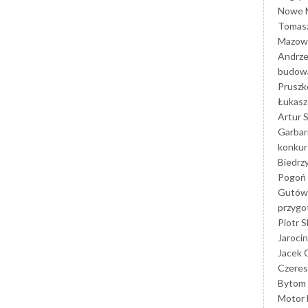
Nowe M
Tomasz
Mazowi
Andrze
budowa
Prusz
Łukasz 
Artur 
Garbar
konkur
Biedrz
Pogoń 
Gutów
przyg
Piotr S
Jarocin
Jacek 
Czeres
Bytom
Motor 