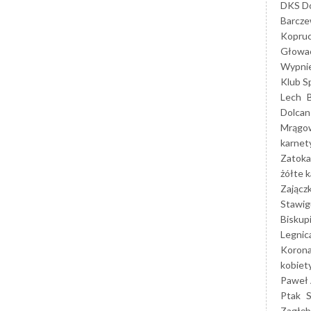
DKS Do
Barcz
Kopruc
Głowa
Wypni
Klub S
Lech
Dolcan
Mrągo
karnet
Zatoka
żółte k
Zającz
Stawig
Biskup
Legnic
Korona
kobiet
Paweł 
Ptak
Zagłęb