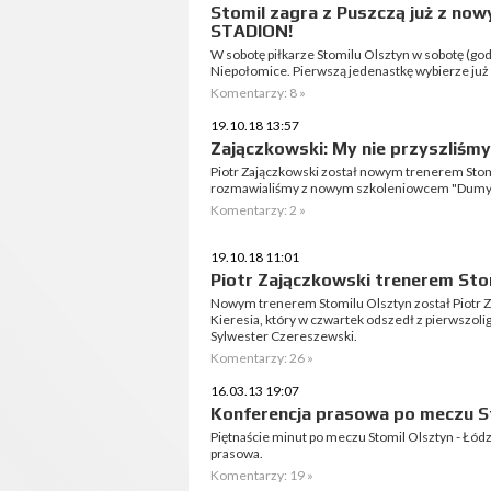
Stomil zagra z Puszczą już z n
STADION!
W sobotę piłkarze Stomilu Olsztyn w sobotę (god
Niepołomice. Pierwszą jedenastkę wybierze już 
Komentarzy: 8 »
19.10.18 13:57
Zajączkowski: My nie przyszliśmy 
Piotr Zajączkowski został nowym trenerem Stom
rozmawialiśmy z nowym szkoleniowcem "Dumy
Komentarzy: 2 »
19.10.18 11:01
Piotr Zajączkowski trenerem Sto
Nowym trenerem Stomilu Olsztyn został Piotr Z
Kieresia, który w czwartek odszedł z pierwszol
Sylwester Czereszewski.
Komentarzy: 26 »
16.03.13 19:07
Konferencja prasowa po meczu S
Piętnaście minut po meczu Stomil Olsztyn - Łódz
prasowa.
Komentarzy: 19 »