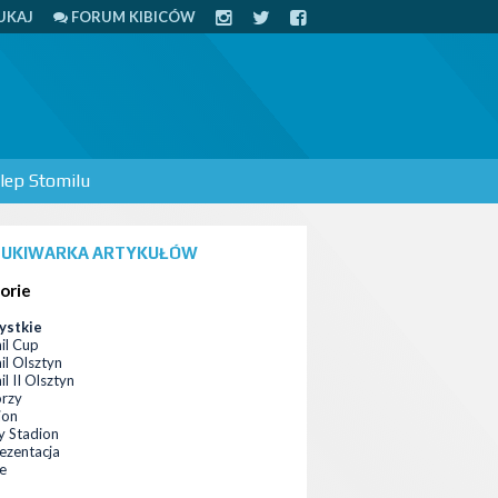
UKAJ
FORUM KIBICÓW
lep Stomilu
UKIWARKA ARTYKUŁÓW
orie
ystkie
il Cup
il Olsztyn
l II Olsztyn
orzy
ion
 Stadion
ezentacja
ce