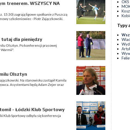
OKS 
owym trenerem. WSZYSCY NA
MOKS
Kos
z. 15:30) zagrają ligowe spotkanie z Puszczą
Kobi
nowy szkoleniowiec - Piotr Zajączkowski.
Typy 
Wsz
tutaj dla pieniędzy
Wia
Wyda
ilu Olsztyn. Po konferencji prasowej
Arty
 Warmii".
Wyw
Feli
milu Olsztyn
ajączkowski. Na stanowisku zastąpił Kamila
igowca. Asystentami będą Adam Zejer oraz
tomil - Łódzki Klub Sportowy
ki Klub Sportowy odbyła się konferencja