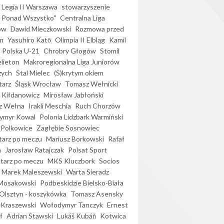
Legia II Warszawa
stowarzyszenie
l Ponad Wszystko"
Centralna Liga
ów
Dawid Mieczkowski
Rozmowa przed
m
Yasuhiro Katō
Olimpia II Elbląg
Kamil
Polska U-21
Chrobry Głogów
Stomil
elieton
Makroregionalna Liga Juniorów
zych
Stal Mielec
(S)krytym okiem
arz
Śląsk Wrocław
Tomasz Wełnicki
 Kiłdanowicz
Mirosław Jabłoński
z Wełna
Irakli Meschia
Ruch Chorzów
ymyr Kowal
Polonia Lidzbark Warmiński
 Polkowice
Zagłębie Sosnowiec
arz po meczu
Mariusz Borkowski
Rafał
a
Jarosław Ratajczak
Polsat Sport
arz po meczu
MKS Kluczbork
Socios
Marek Maleszewski
Warta Sieradz
Mosakowski
Podbeskidzie Bielsko-Biała
 Olsztyn - koszykówka
Tomasz Asensky
 Kraszewski
Wołodymyr Tanczyk
Ernest
ł
Adrian Stawski
Lukáš Kubáň
Kotwica