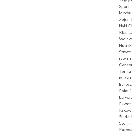
Sport
Mindau
Zejer
Naki O
Klepcz
Wojewó
Hutnik
Stróże
rywala
Concor
Termal
meczu
Bartos
Poloni
barwac
Paweł 
Raków
Śledź
Stomil 
Katow