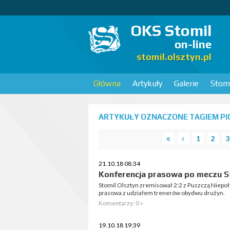
OKS Stomil
on-line
stomil.olsztyn.pl
Główna
Artykuły
Galerie
Stomi
ARTYKUŁY OZNACZONE TAGIEM PIO
1
2
3
21.10.18 08:34
Konferencja prasowa po meczu S
Stomil Olsztyn zremisował 2:2 z Puszczą Niepo
prasowa z udziałem trenerów obydwu drużyn.
Komentarzy: 0 »
19.10.18 19:39