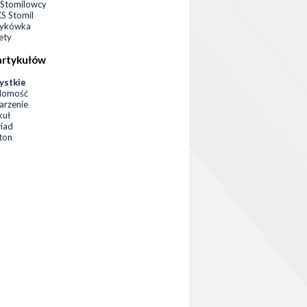
Stomilowcy
 Stomil
zykówka
ety
artykułów
ystkie
domość
rzenie
kuł
iad
eton