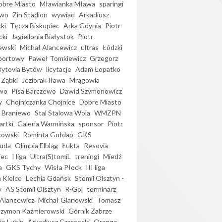
bre Miasto
Mławianka Mława
sparingi
ewo
Zin Stadion
wywiad
Arkadiusz
ki
Tęcza Biskupiec
Arka Gdynia
Piotr
cki
Jagiellonia Białystok
Piotr
ewski
Michał Alancewicz
ultras
Łódzki
portowy
Paweł Tomkiewicz
Grzegorz
Bytovia Bytów
licytacje
Adam Łopatko
 Ząbki
Jeziorak Iława
Mrągowia
wo
Pisa Barczewo
Dawid Szymonowicz
y
Chojniczanka Chojnice
Dobre Miasto
 Braniewo
Stal Stalowa Wola
WMZPN
artki
Galeria Warmińska
sponsor
Piotr
kowski
Rominta Gołdap
GKS
uda
Olimpia Elbląg
Łukta
Resovia
iec
I liga
Ultra(S)tomiL
treningi
Miedź
a
GKS Tychy
Wisła Płock
III liga
 Kielce
Lechia Gdańsk
Stomil Olsztyn -
y
AS Stomil Olsztyn
R-Gol
terminarz
Alancewicz
Michał Glanowski
Tomasz
Szymon Kaźmierowski
Górnik Zabrze
ie Lubin
Arkadiusz Czarnecki
Orange