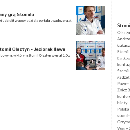
ny grą Stomilu
i udzielił wypowiedzi dla portalu dwadozera.pl.
Stomi
Olszty
Andrze
Łukasz
omil Olsztyn - Jeziorak Iława
Stomil 
rbowym, w którym Stomil Olsztyn wygrał 1:0 z
Bartkow
kontuz
Stomil
gadżet
Paweł 
Znicz B
konfer
bilety
Polska
stomil-
Grzym
Wigry 