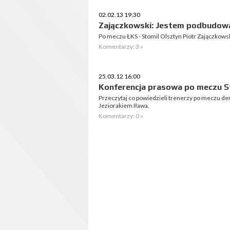
02.02.13 19:30
Zajączkowski: Jestem podbudowa
Po meczu ŁKS - Stomil Olsztyn Piotr Zajączkowsk
Komentarzy: 3 »
25.03.12 16:00
Konferencja prasowa po meczu St
Przeczytaj co powiedzieli trenerzy po meczu de
Jeziorakiem Iława.
Komentarzy: 0 »