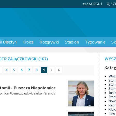
ZALOGUJ
SZ
l Olsztyn
Kibice
Rozgrywki
Stadion
Typowanie
Sk
TR ZAJĄCZKOWSKI (167)
WYSZ
Kateg
4
5
6
7
8
9
Wsz
Stom
Stom
tomil - Puszcza Niepołomice
Stomi
Juni
łomice. Po meczu odbyła się konferencja
Stad
Nowy
Repr
Kibi
Inne