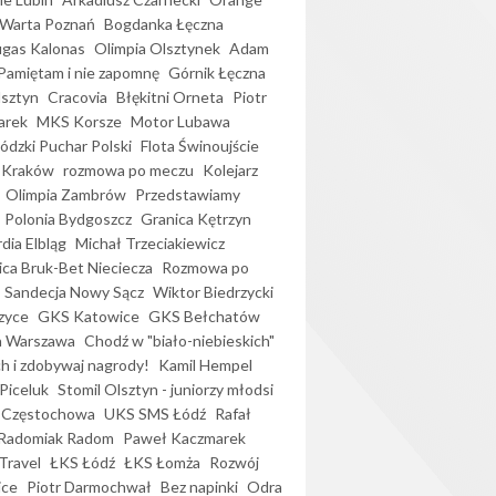
Warta Poznań
Bogdanka Łęczna
gas Kalonas
Olimpia Olsztynek
Adam
Pamiętam i nie zapomnę
Górnik Łęczna
lsztyn
Cracovia
Błękitni Orneta
Piotr
arek
MKS Korsze
Motor Lubawa
dzki Puchar Polski
Flota Świnoujście
 Kraków
rozmowa po meczu
Kolejarz
Olimpia Zambrów
Przedstawiamy
Polonia Bydgoszcz
Granica Kętrzyn
dia Elbląg
Michał Trzeciakiewicz
ica Bruk-Bet Nieciecza
Rozmowa po
Sandecja Nowy Sącz
Wiktor Biedrzycki
zyce
GKS Katowice
GKS Bełchatów
a Warszawa
Chodź w "biało-niebieskich"
h i zdobywaj nagrody!
Kamil Hempel
Piceluk
Stomil Olsztyn - juniorzy młodsi
 Częstochowa
UKS SMS Łódź
Rafał
Radomiak Radom
Paweł Kaczmarek
Travel
ŁKS Łódź
ŁKS Łomża
Rozwój
ice
Piotr Darmochwał
Bez napinki
Odra