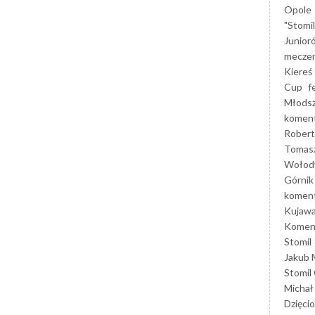
Opole
"Stomi
Junior
mecze
Kiereś
Cup
f
Młods
koment
Robert
Tomas
Wołod
Górnik
koment
Kujaw
Koment
Stomil
Jakub 
Stomil
Michał
Dzięcio