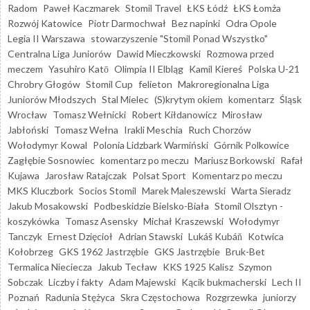
Radom
Paweł Kaczmarek
Stomil Travel
ŁKS Łódź
ŁKS Łomża
Rozwój Katowice
Piotr Darmochwał
Bez napinki
Odra Opole
Legia II Warszawa
stowarzyszenie "Stomil Ponad Wszystko"
Centralna Liga Juniorów
Dawid Mieczkowski
Rozmowa przed
meczem
Yasuhiro Katō
Olimpia II Elbląg
Kamil Kiereś
Polska U-21
Chrobry Głogów
Stomil Cup
felieton
Makroregionalna Liga
Juniorów Młodszych
Stal Mielec
(S)krytym okiem
komentarz
Śląsk
Wrocław
Tomasz Wełnicki
Robert Kiłdanowicz
Mirosław
Jabłoński
Tomasz Wełna
Irakli Meschia
Ruch Chorzów
Wołodymyr Kowal
Polonia Lidzbark Warmiński
Górnik Polkowice
Zagłębie Sosnowiec
komentarz po meczu
Mariusz Borkowski
Rafał
Kujawa
Jarosław Ratajczak
Polsat Sport
Komentarz po meczu
MKS Kluczbork
Socios Stomil
Marek Maleszewski
Warta Sieradz
Jakub Mosakowski
Podbeskidzie Bielsko-Biała
Stomil Olsztyn -
koszykówka
Tomasz Asensky
Michał Kraszewski
Wołodymyr
Tanczyk
Ernest Dzięcioł
Adrian Stawski
Lukáš Kubáň
Kotwica
Kołobrzeg
GKS 1962 Jastrzębie
GKS Jastrzębie
Bruk-Bet
Termalica Nieciecza
Jakub Tecław
KKS 1925 Kalisz
Szymon
Sobczak
Liczby i fakty
Adam Majewski
Kącik bukmacherski
Lech II
Poznań
Radunia Stężyca
Skra Częstochowa
Rozgrzewka
juniorzy