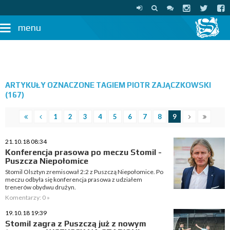
menu
ARTYKUŁY OZNACZONE TAGIEM PIOTR ZAJĄCZKOWSKI
(167)
1
2
3
4
5
6
7
8
9
21.10.18 08:34
Konferencja prasowa po meczu Stomil -
Puszcza Niepołomice
Stomil Olsztyn zremisował 2:2 z Puszczą Niepołomice. Po
meczu odbyła się konferencja prasowa z udziałem
trenerów obydwu drużyn.
Komentarzy: 0 »
19.10.18 19:39
Stomil zagra z Puszczą już z nowym