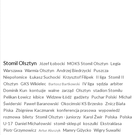
Stomil Olsztyn
Józef Łobocki
MOKS Stomil Olsztyn
Legia
Warszawa
Warmia Olsztyn
Andrzej Biedrzycki
Puszcza
Niepołomice
Łukasz Suchocki
Krzysztof Filipek
II liga
Stomil II
Olsztyn
GKS Wikielec
IV liga
sędzia
arbiter
Bartosz Bartkowski
Dominik Kun
kontuzje
walne
zarząd
Olsztyn
stadion Stomilu
Pelikan Łowicz
kibice
Widzew Łódź
gadżety
Puchar Polski
Michał
Świderski
Paweł Baranowski
Okocimski KS Brzesko
Znicz Biała
Piska
Zbigniew Kaczmarek
konferencja prasowa
wypowiedź
rozmowa
bilety
Stomil Olsztyn - juniorzy
Karol Żwir
Polska
Polska
U-17
Daniel Michałowski
stomil-sklep.pl
koszulki
Ekstraklasa
Piotr Grzymowicz
Mamry Giżycko
Wigry Suwałki
Artur Aluszyk