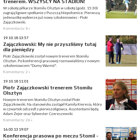
trenerem. WSZYSCY NA STADION!
W sobotę piłkarze Stomilu Olsztyn w sobotę (godz. 15:30)
zagrają ligowe spotkanie z Puszczą Niepołomice. Pierwszą
jedenastkę wybierze już nowy szkoleniowiec - Piotr
Zajączkowski.
Komentarzy: 8 »
19.10.18 13:57
Zajączkowski: My nie przyszliśmy tutaj
dla pieniędzy
Piotr Zajączkowski został nowym trenerem Stomilu
Olsztyn. Po konferencji prasowej rozmawialiśmy z nowym
szkoleniowcem "Dumy Warmii".
Komentarzy: 2 »
19.10.18 11:01
Piotr Zajączkowski trenerem Stomilu
Olsztyn
Nowym trenerem Stomilu Olsztyn został Piotr
Zajączkowski. Na stanowisku zastąpił Kamila Kieresia, który
w czwartek odszedł z pierwszoligowca. Asystentami będą
Adam Zejer oraz Sylwester Czereszewski.
Komentarzy: 26 »
16.03.13 19:07
Konferencja prasowa po meczu Stomil -