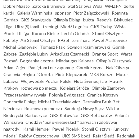
Dobre Miasto
Zatoka Braniewo
Stal Stalowa Wola
WMZPN
żółte
kartki
Galeria Warmińska
sponsor
Piotr Zajączkowski
Rominta
Gołdap
GKS Stawiguda
Olimpia Elbląg
Łukta
Resovia
Biskupiec
I liga
Ultra(S)tomiL
treningi
Miedź Legnica
GKS Tychy
Wisła
Płock
III liga
Korona Kielce
Lechia Gdańsk
Stomil Olsztyn -
kobiety
AS Stomil Olsztyn
R-Gol
terminarz
Paweł Alancewicz
Michał Glanowski
Tomasz Ptak
Szymon Kaźmierowski
Górnik
Zabrze
Zagłębie Lubin
Arkadiusz Czarnecki
Orange Sport
Warta
Poznań
Bogdanka Łęczna
Mindaugas Kalonas
Olimpia Olsztynek
Adam Zejer
Pamiętam i nie zapomnę
Górnik Łęczna
Naki Olsztyn
Cracovia
Błękitni Orneta
Piotr Klepczarek
MKS Korsze
Motor
Lubawa
Wojewódzki Puchar Polski
Flota Świnoujście
Hutnik
Kraków
rozmowa po meczu
Kolejarz Stróże
Olimpia Zambrów
Przedstawiamy rywala
Polonia Bydgoszcz
Granica Kętrzyn
Concordia Elbląg
Michał Trzeciakiewicz
Termalica Bruk-Bet
Nieciecza
Rozmowa po meczu
Sandecja Nowy Sącz
Wiktor
Biedrzycki
Bartoszyce
GKS Katowice
GKS Bełchatów
Polonia
Warszawa
Chodź w "biało-niebieskich" barwach i zdobywaj
nagrody!
Kamil Hempel
Paweł Piceluk
Stomil Olsztyn - juniorzy
młodsi
Raków Częstochowa
UKS SMS Łódź
Rafał Śledź
Radomiak