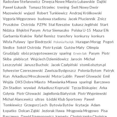
Radosław Stefanowicz
Drwęca Nowe Miasto Lubawskie
Dajtki
Paweł Łukasik
Tomasz Strzelec
trening
Świt Nowy Dwór
Mazowiecki
wyjazd
Robert Tunkiewicz
Andrzej Królikowski
Vęgoria Węgorzewo
budowa stadionu
Jacek Płuciennik
Znicz
Pruszków
Ostróda
PZPN
Stal Rzeszów
Łukasz Jegliński
Start
Nidzica
Błękitni Pasym
Artur Siemaszko
Polska U-15
Mazur Ełk
Garbarnia Kraków
Rafał Remisz
transfery
konkursy
konkurs
Wisła Puławy
Igor Biedrzycki
Huragan Morąg
Pogoń
Polonia Pasłęk
Siedlce
Sokół Ostróda
Piotr Łysiak
Gutów Mały
Olimpia
Grudziądz
obóz przygotowawczy
sparing
Pasym
Piotr
Erwin Sak
Skiba
plebiscyt
Wojciech Dziemidowicz
Jarocin
Michał
Leszczyński
Janusz Bucholc
Jacek Czałpiński
stomil.olsztyn.pl
Sylwester Czereszewski
Zawisza Bydgoszcz
Polonia Bytom
Patryk
Kun
Arkadiusz Mroczkowski
Motor Lublin
Paweł Głowacki
Emil
Wojda
DKS Dobre Miasto
Mławianka Mława
sparingi
Barczewo
Zin Stadion
wywiad
Arkadiusz Koprucki
Tęcza Biskupiec
Arka
Gdynia
Piotr Głowacki
Jagiellonia Białystok
Piotr Wypniewski
Michał Alancewicz
ultras
Łódzki Klub Sportowy
Paweł
Tomkiewicz
Grzegorz Lech
Bytovia Bytów
licytacje
Adam
Łopatko
Dolcan Ząbki
Jeziorak Iława
Mrągowia Mrągowo
Pisa
Barczewo
Dawid Szymonowicz
karnety
Chojniczanka Chojnice