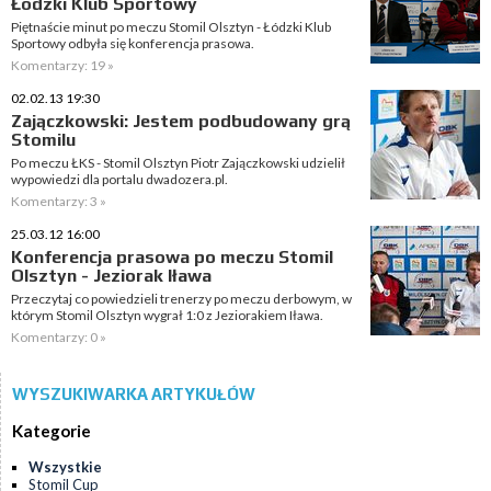
Łódzki Klub Sportowy
Piętnaście minut po meczu Stomil Olsztyn - Łódzki Klub
Sportowy odbyła się konferencja prasowa.
Komentarzy: 19 »
02.02.13 19:30
Zajączkowski: Jestem podbudowany grą
Stomilu
Po meczu ŁKS - Stomil Olsztyn Piotr Zajączkowski udzielił
wypowiedzi dla portalu dwadozera.pl.
Komentarzy: 3 »
25.03.12 16:00
Konferencja prasowa po meczu Stomil
Olsztyn - Jeziorak Iława
Przeczytaj co powiedzieli trenerzy po meczu derbowym, w
którym Stomil Olsztyn wygrał 1:0 z Jeziorakiem Iława.
Komentarzy: 0 »
WYSZUKIWARKA ARTYKUŁÓW
Kategorie
Wszystkie
Stomil Cup