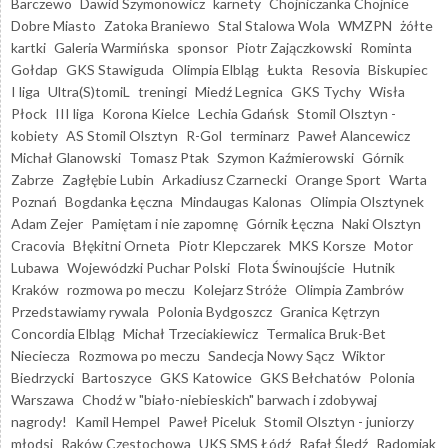
Barczewo
Dawid Szymonowicz
karnety
Chojniczanka Chojnice
Dobre Miasto
Zatoka Braniewo
Stal Stalowa Wola
WMZPN
żółte
kartki
Galeria Warmińska
sponsor
Piotr Zajączkowski
Rominta
Gołdap
GKS Stawiguda
Olimpia Elbląg
Łukta
Resovia
Biskupiec
I liga
Ultra(S)tomiL
treningi
Miedź Legnica
GKS Tychy
Wisła
Płock
III liga
Korona Kielce
Lechia Gdańsk
Stomil Olsztyn -
kobiety
AS Stomil Olsztyn
R-Gol
terminarz
Paweł Alancewicz
Michał Glanowski
Tomasz Ptak
Szymon Kaźmierowski
Górnik
Zabrze
Zagłębie Lubin
Arkadiusz Czarnecki
Orange Sport
Warta
Poznań
Bogdanka Łęczna
Mindaugas Kalonas
Olimpia Olsztynek
Adam Zejer
Pamiętam i nie zapomnę
Górnik Łęczna
Naki Olsztyn
Cracovia
Błękitni Orneta
Piotr Klepczarek
MKS Korsze
Motor
Lubawa
Wojewódzki Puchar Polski
Flota Świnoujście
Hutnik
Kraków
rozmowa po meczu
Kolejarz Stróże
Olimpia Zambrów
Przedstawiamy rywala
Polonia Bydgoszcz
Granica Kętrzyn
Concordia Elbląg
Michał Trzeciakiewicz
Termalica Bruk-Bet
Nieciecza
Rozmowa po meczu
Sandecja Nowy Sącz
Wiktor
Biedrzycki
Bartoszyce
GKS Katowice
GKS Bełchatów
Polonia
Warszawa
Chodź w "biało-niebieskich" barwach i zdobywaj
nagrody!
Kamil Hempel
Paweł Piceluk
Stomil Olsztyn - juniorzy
młodsi
Raków Częstochowa
UKS SMS Łódź
Rafał Śledź
Radomiak