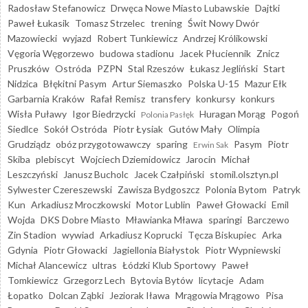
Radosław Stefanowicz
Drwęca Nowe Miasto Lubawskie
Dajtki
Paweł Łukasik
Tomasz Strzelec
trening
Świt Nowy Dwór
Mazowiecki
wyjazd
Robert Tunkiewicz
Andrzej Królikowski
Vęgoria Węgorzewo
budowa stadionu
Jacek Płuciennik
Znicz
Pruszków
Ostróda
PZPN
Stal Rzeszów
Łukasz Jegliński
Start
Nidzica
Błękitni Pasym
Artur Siemaszko
Polska U-15
Mazur Ełk
Garbarnia Kraków
Rafał Remisz
transfery
konkursy
konkurs
Wisła Puławy
Igor Biedrzycki
Huragan Morąg
Pogoń
Polonia Pasłęk
Siedlce
Sokół Ostróda
Piotr Łysiak
Gutów Mały
Olimpia
Grudziądz
obóz przygotowawczy
sparing
Pasym
Piotr
Erwin Sak
Skiba
plebiscyt
Wojciech Dziemidowicz
Jarocin
Michał
Leszczyński
Janusz Bucholc
Jacek Czałpiński
stomil.olsztyn.pl
Sylwester Czereszewski
Zawisza Bydgoszcz
Polonia Bytom
Patryk
Kun
Arkadiusz Mroczkowski
Motor Lublin
Paweł Głowacki
Emil
Wojda
DKS Dobre Miasto
Mławianka Mława
sparingi
Barczewo
Zin Stadion
wywiad
Arkadiusz Koprucki
Tęcza Biskupiec
Arka
Gdynia
Piotr Głowacki
Jagiellonia Białystok
Piotr Wypniewski
Michał Alancewicz
ultras
Łódzki Klub Sportowy
Paweł
Tomkiewicz
Grzegorz Lech
Bytovia Bytów
licytacje
Adam
Łopatko
Dolcan Ząbki
Jeziorak Iława
Mrągowia Mrągowo
Pisa