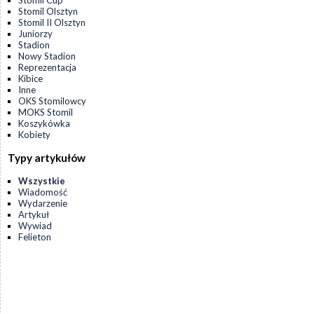
Stomil Cup
Stomil Olsztyn
Stomil II Olsztyn
Juniorzy
Stadion
Nowy Stadion
Reprezentacja
Kibice
Inne
OKS Stomilowcy
MOKS Stomil
Koszykówka
Kobiety
Typy artykułów
Wszystkie
Wiadomość
Wydarzenie
Artykuł
Wywiad
Felieton