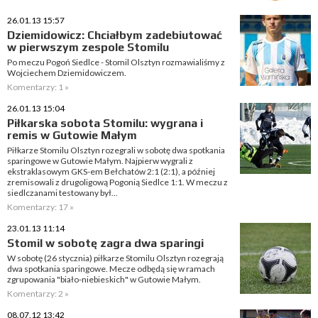
26.01.13 15:57
Dziemidowicz: Chciałbym zadebiutować
w pierwszym zespole Stomilu
Po meczu Pogoń Siedlce - Stomil Olsztyn rozmawialiśmy z
Wojciechem Dziemidowiczem.
Komentarzy: 1 »
26.01.13 15:04
Piłkarska sobota Stomilu: wygrana i
remis w Gutowie Małym
Piłkarze Stomilu Olsztyn rozegrali w sobotę dwa spotkania
sparingowe w Gutowie Małym. Najpierw wygrali z
ekstraklasowym GKS-em Bełchatów 2:1 (2:1), a później
zremisowali z drugoligową Pogonią Siedlce 1:1. W meczu z
siedlczanami testowany był...
Komentarzy: 17 »
23.01.13 11:14
Stomil w sobotę zagra dwa sparingi
W sobotę (26 stycznia) piłkarze Stomilu Olsztyn rozegrają
dwa spotkania sparingowe. Mecze odbędą się w ramach
zgrupowania "biało-niebieskich" w Gutowie Małym.
Komentarzy: 2 »
08.07.12 13:42