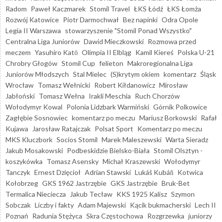
Radom
Paweł Kaczmarek
Stomil Travel
ŁKS Łódź
ŁKS Łomża
Rozwój Katowice
Piotr Darmochwał
Bez napinki
Odra Opole
Legia II Warszawa
stowarzyszenie "Stomil Ponad Wszystko"
Centralna Liga Juniorów
Dawid Mieczkowski
Rozmowa przed
meczem
Yasuhiro Katō
Olimpia II Elbląg
Kamil Kiereś
Polska U-21
Chrobry Głogów
Stomil Cup
felieton
Makroregionalna Liga
Juniorów Młodszych
Stal Mielec
(S)krytym okiem
komentarz
Śląsk
Wrocław
Tomasz Wełnicki
Robert Kiłdanowicz
Mirosław
Jabłoński
Tomasz Wełna
Irakli Meschia
Ruch Chorzów
Wołodymyr Kowal
Polonia Lidzbark Warmiński
Górnik Polkowice
Zagłębie Sosnowiec
komentarz po meczu
Mariusz Borkowski
Rafał
Kujawa
Jarosław Ratajczak
Polsat Sport
Komentarz po meczu
MKS Kluczbork
Socios Stomil
Marek Maleszewski
Warta Sieradz
Jakub Mosakowski
Podbeskidzie Bielsko-Biała
Stomil Olsztyn -
koszykówka
Tomasz Asensky
Michał Kraszewski
Wołodymyr
Tanczyk
Ernest Dzięcioł
Adrian Stawski
Lukáš Kubáň
Kotwica
Kołobrzeg
GKS 1962 Jastrzębie
GKS Jastrzębie
Bruk-Bet
Termalica Nieciecza
Jakub Tecław
KKS 1925 Kalisz
Szymon
Sobczak
Liczby i fakty
Adam Majewski
Kącik bukmacherski
Lech II
Poznań
Radunia Stężyca
Skra Częstochowa
Rozgrzewka
juniorzy