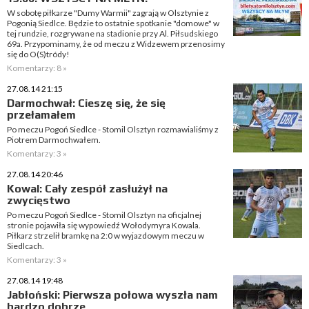
W sobotę piłkarze "Dumy Warmii" zagrają w Olsztynie z
Pogonią Siedlce. Będzie to ostatnie spotkanie "domowe" w
tej rundzie, rozgrywane na stadionie przy Al. Piłsudskiego
69a. Przypominamy, że od meczu z Widzewem przenosimy
się do O(S)tródy!
Komentarzy: 8 »
27.08.14 21:15
Darmochwał: Cieszę się, że się
przełamałem
Po meczu Pogoń Siedlce - Stomil Olsztyn rozmawialiśmy z
Piotrem Darmochwałem.
Komentarzy: 3 »
27.08.14 20:46
Kowal: Cały zespół zasłużył na
zwycięstwo
Po meczu Pogoń Siedlce - Stomil Olsztyn na oficjalnej
stronie pojawiła się wypowiedź Wołodymyra Kowala.
Piłkarz strzelił bramkę na 2:0 w wyjazdowym meczu w
Siedlcach.
Komentarzy: 3 »
27.08.14 19:48
Jabłoński: Pierwsza połowa wyszła nam
bardzo dobrze