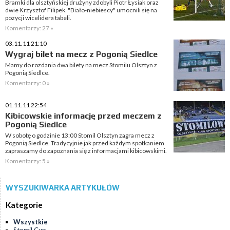
Bramki dla olsztyńskiej drużyny zdobyli Piotr Łysiak oraz
dwie Krzysztof Filipek. "Biało-niebiescy" umocnili się na
pozycji wicelidera tabeli.
Komentarzy: 27 »
03.11.11 21:10
Wygraj bilet na mecz z Pogonią Siedlce
Mamy do rozdania dwa bilety na mecz Stomilu Olsztyn z
Pogonią Siedlce.
Komentarzy: 0 »
01.11.11 22:54
Kibicowskie informację przed meczem z
Pogonią Siedlce
W sobotę o godzinie 13:00 Stomil Olsztyn zagra mecz z
Pogonią Siedlce. Tradycyjnie jak przed każdym spotkaniem
zapraszamy do zapoznania się z informacjami kibicowskimi.
Komentarzy: 5 »
WYSZUKIWARKA ARTYKUŁÓW
Kategorie
Wszystkie