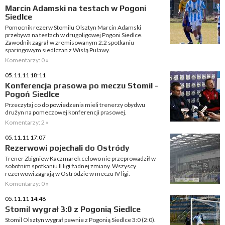
Marcin Adamski na testach w Pogoni
Siedlce
Pomocnik rezerw Stomilu Olsztyn Marcin Adamski
przebywa na testach w drugoligowej Pogoni Siedlce.
Zawodnik zagrał w zremisowanym 2:2 spotkaniu
sparingowym siedlczan z Wisłą Puławy.
Komentarzy: 0 »
05.11.11 18:11
Konferencja prasowa po meczu Stomil -
Pogoń Siedlce
Przeczytaj co do powiedzenia mieli trenerzy obydwu
drużyn na pomeczowej konferencji prasowej.
Komentarzy: 2 »
05.11.11 17:07
Rezerwowi pojechali do Ostródy
Trener Zbigniew Kaczmarek celowo nie przeprowadził w
sobotnim spotkaniu II ligi żadnej zmiany. Wszyscy
rezerwowi zagrają w Ostródzie w meczu IV ligi.
Komentarzy: 0 »
05.11.11 14:48
Stomil wygrał 3:0 z Pogonią Siedlce
Stomil Olsztyn wygrał pewnie z Pogonią Siedlce 3:0 (2:0).