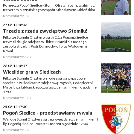
Po meczu Pogoń Siedlce - Stomil Olsztyn rozmawialiśmy z
trenerem olsztyńskiego zespołu Mirosławem Jabłońskim.
Komentarzy: 1 »
27.08.14 18:46
Trzecie z rzędu zwycięstwo Stomilu!
Piłkarze Stomilu Olsztyn wygrali 2:1 z Pogonią Siedlce i
trzymali drugie miejsce w I lidze. Bramki dla naszego
zespołu strzelali: Piotr Darmochwał oraz Wołodymyr
Kowal.
Komentarzy: 37 »
26.08.14 18:47
Wicelider gra w Siedlcach
Piłkarze Stomilu Olsztyn w środę zagrają wyjazdowe
spotkanie w Siedlcach z miejscową Pogonią. Podopieczni
Mirosława Jabłońskiego zagrają z beniaminkiem o godzinie
17:00.
Komentarzy: 12 »
25.08.14 17:30
Pogoń Siedlce - przedstawiamy rywala
W środę Stomil Olsztyn zagra na wyjeździe z beniaminkiem I
ligi Pogonią Siedlce. Początek meczu o godzinie 17:00.
Komentarzy: 2 »