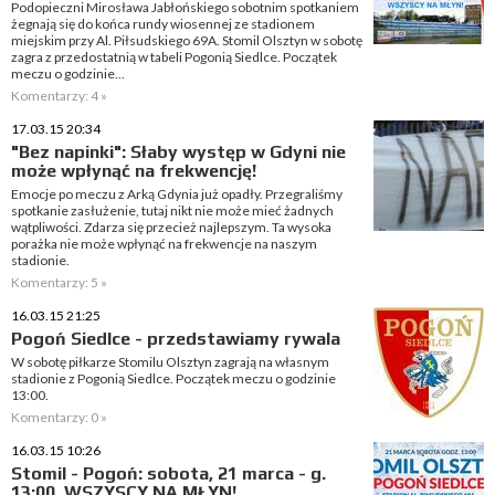
Podopieczni Mirosława Jabłońskiego sobotnim spotkaniem
żegnają się do końca rundy wiosennej ze stadionem
miejskim przy Al. Piłsudskiego 69A. Stomil Olsztyn w sobotę
zagra z przedostatnią w tabeli Pogonią Siedlce. Początek
meczu o godzinie...
Komentarzy: 4 »
17.03.15 20:34
"Bez napinki": Słaby występ w Gdyni nie
może wpłynąć na frekwencję!
Emocje po meczu z Arką Gdynia już opadły. Przegraliśmy
spotkanie zasłużenie, tutaj nikt nie może mieć żadnych
wątpliwości. Zdarza się przecież najlepszym. Ta wysoka
porażka nie może wpłynąć na frekwencje na naszym
stadionie.
Komentarzy: 5 »
16.03.15 21:25
Pogoń Siedlce - przedstawiamy rywala
W sobotę piłkarze Stomilu Olsztyn zagrają na własnym
stadionie z Pogonią Siedlce. Początek meczu o godzinie
13:00.
Komentarzy: 0 »
16.03.15 10:26
Stomil - Pogoń: sobota, 21 marca - g.
13:00. WSZYSCY NA MŁYN!