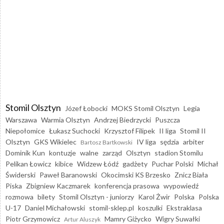
Stomil Olsztyn
Józef Łobocki
MOKS Stomil Olsztyn
Legia
Warszawa
Warmia Olsztyn
Andrzej Biedrzycki
Puszcza
Niepołomice
Łukasz Suchocki
Krzysztof Filipek
II liga
Stomil II
Olsztyn
GKS Wikielec
IV liga
sędzia
arbiter
Bartosz Bartkowski
Dominik Kun
kontuzje
walne
zarząd
Olsztyn
stadion Stomilu
Pelikan Łowicz
kibice
Widzew Łódź
gadżety
Puchar Polski
Michał
Świderski
Paweł Baranowski
Okocimski KS Brzesko
Znicz Biała
Piska
Zbigniew Kaczmarek
konferencja prasowa
wypowiedź
rozmowa
bilety
Stomil Olsztyn - juniorzy
Karol Żwir
Polska
Polska
U-17
Daniel Michałowski
stomil-sklep.pl
koszulki
Ekstraklasa
Piotr Grzymowicz
Mamry Giżycko
Wigry Suwałki
Artur Aluszyk