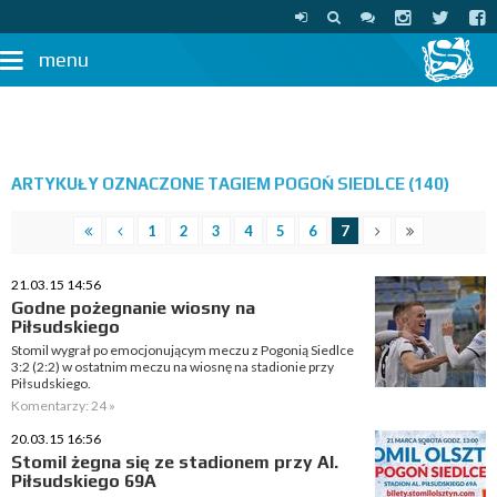
menu
ARTYKUŁY OZNACZONE TAGIEM POGOŃ SIEDLCE (140)
1
2
3
4
5
6
7
21.03.15 14:56
Godne pożegnanie wiosny na
Piłsudskiego
Stomil wygrał po emocjonującym meczu z Pogonią Siedlce
3:2 (2:2) w ostatnim meczu na wiosnę na stadionie przy
Piłsudskiego.
Komentarzy: 24 »
20.03.15 16:56
Stomil żegna się ze stadionem przy Al.
Piłsudskiego 69A