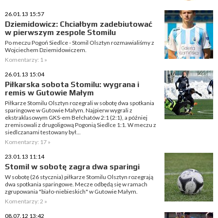
26.01.13 15:57
Dziemidowicz: Chciałbym zadebiutować
w pierwszym zespole Stomilu
Po meczu Pogoń Siedlce - Stomil Olsztyn rozmawialiśmy z
Wojciechem Dziemidowiczem.
Komentarzy: 1 »
26.01.13 15:04
Piłkarska sobota Stomilu: wygrana i
remis w Gutowie Małym
Piłkarze Stomilu Olsztyn rozegrali w sobotę dwa spotkania
sparingowe w Gutowie Małym. Najpierw wygrali z
ekstraklasowym GKS-em Bełchatów 2:1 (2:1), a później
zremisowali z drugoligową Pogonią Siedlce 1:1. W meczu z
siedlczanami testowany był...
Komentarzy: 17 »
23.01.13 11:14
Stomil w sobotę zagra dwa sparingi
W sobotę (26 stycznia) piłkarze Stomilu Olsztyn rozegrają
dwa spotkania sparingowe. Mecze odbędą się w ramach
zgrupowania "biało-niebieskich" w Gutowie Małym.
Komentarzy: 2 »
08.07.12 13:42