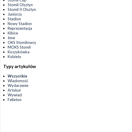
Stomil Cup
Stomil Olsztyn
Stomil II Olsztyn
Juniorzy
Stadion
Nowy Stadion
Reprezentacja
Kibice
Inne
OKS Stomilowcy
MOKS Stomil
Koszykówka
Kobiety
Typy artykułów
Wszystkie
Wiadomość
Wydarzenie
Artykuł
Wywiad
Felieton