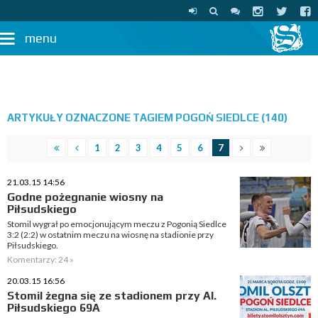
menu
ARTYKUŁY OZNACZONE TAGIEM POGOŃ SIEDLCE (140)
1
2
3
4
5
6
7
21.03.15 14:56
Godne pożegnanie wiosny na
Piłsudskiego
Stomil wygrał po emocjonującym meczu z Pogonią Siedlce
3:2 (2:2) w ostatnim meczu na wiosnę na stadionie przy
Piłsudskiego.
Komentarzy: 24 »
20.03.15 16:56
Stomil żegna się ze stadionem przy Al.
Piłsudskiego 69A