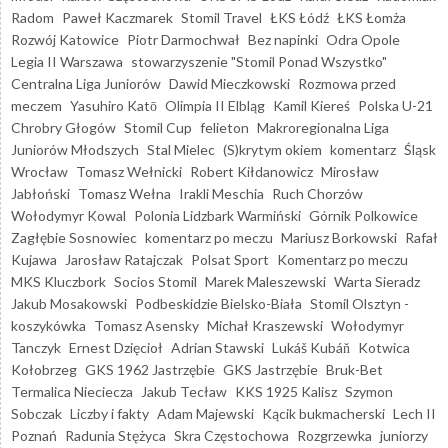
Radom
Paweł Kaczmarek
Stomil Travel
ŁKS Łódź
ŁKS Łomża
Rozwój Katowice
Piotr Darmochwał
Bez napinki
Odra Opole
Legia II Warszawa
stowarzyszenie "Stomil Ponad Wszystko"
Centralna Liga Juniorów
Dawid Mieczkowski
Rozmowa przed
meczem
Yasuhiro Katō
Olimpia II Elbląg
Kamil Kiereś
Polska U-21
Chrobry Głogów
Stomil Cup
felieton
Makroregionalna Liga
Juniorów Młodszych
Stal Mielec
(S)krytym okiem
komentarz
Śląsk
Wrocław
Tomasz Wełnicki
Robert Kiłdanowicz
Mirosław
Jabłoński
Tomasz Wełna
Irakli Meschia
Ruch Chorzów
Wołodymyr Kowal
Polonia Lidzbark Warmiński
Górnik Polkowice
Zagłębie Sosnowiec
komentarz po meczu
Mariusz Borkowski
Rafał
Kujawa
Jarosław Ratajczak
Polsat Sport
Komentarz po meczu
MKS Kluczbork
Socios Stomil
Marek Maleszewski
Warta Sieradz
Jakub Mosakowski
Podbeskidzie Bielsko-Biała
Stomil Olsztyn -
koszykówka
Tomasz Asensky
Michał Kraszewski
Wołodymyr
Tanczyk
Ernest Dzięcioł
Adrian Stawski
Lukáš Kubáň
Kotwica
Kołobrzeg
GKS 1962 Jastrzębie
GKS Jastrzębie
Bruk-Bet
Termalica Nieciecza
Jakub Tecław
KKS 1925 Kalisz
Szymon
Sobczak
Liczby i fakty
Adam Majewski
Kącik bukmacherski
Lech II
Poznań
Radunia Stężyca
Skra Częstochowa
Rozgrzewka
juniorzy