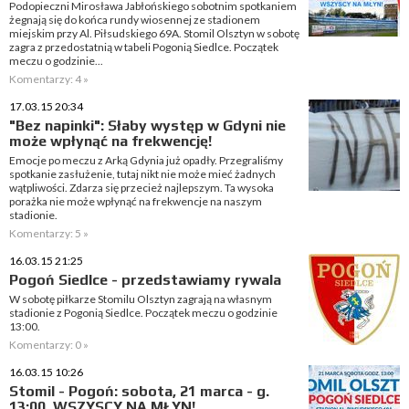
Podopieczni Mirosława Jabłońskiego sobotnim spotkaniem
żegnają się do końca rundy wiosennej ze stadionem
miejskim przy Al. Piłsudskiego 69A. Stomil Olsztyn w sobotę
zagra z przedostatnią w tabeli Pogonią Siedlce. Początek
meczu o godzinie...
Komentarzy: 4 »
17.03.15 20:34
"Bez napinki": Słaby występ w Gdyni nie
może wpłynąć na frekwencję!
Emocje po meczu z Arką Gdynia już opadły. Przegraliśmy
spotkanie zasłużenie, tutaj nikt nie może mieć żadnych
wątpliwości. Zdarza się przecież najlepszym. Ta wysoka
porażka nie może wpłynąć na frekwencje na naszym
stadionie.
Komentarzy: 5 »
16.03.15 21:25
Pogoń Siedlce - przedstawiamy rywala
W sobotę piłkarze Stomilu Olsztyn zagrają na własnym
stadionie z Pogonią Siedlce. Początek meczu o godzinie
13:00.
Komentarzy: 0 »
16.03.15 10:26
Stomil - Pogoń: sobota, 21 marca - g.
13:00. WSZYSCY NA MŁYN!