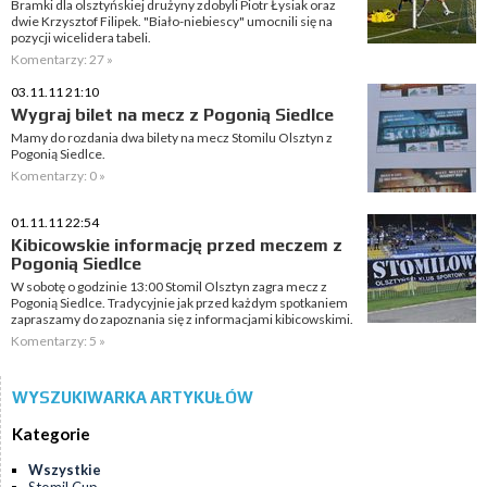
Bramki dla olsztyńskiej drużyny zdobyli Piotr Łysiak oraz
dwie Krzysztof Filipek. "Biało-niebiescy" umocnili się na
pozycji wicelidera tabeli.
Komentarzy: 27 »
03.11.11 21:10
Wygraj bilet na mecz z Pogonią Siedlce
Mamy do rozdania dwa bilety na mecz Stomilu Olsztyn z
Pogonią Siedlce.
Komentarzy: 0 »
01.11.11 22:54
Kibicowskie informację przed meczem z
Pogonią Siedlce
W sobotę o godzinie 13:00 Stomil Olsztyn zagra mecz z
Pogonią Siedlce. Tradycyjnie jak przed każdym spotkaniem
zapraszamy do zapoznania się z informacjami kibicowskimi.
Komentarzy: 5 »
WYSZUKIWARKA ARTYKUŁÓW
Kategorie
Wszystkie