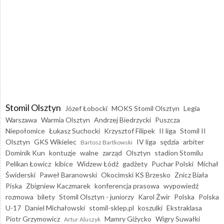
Stomil Olsztyn
Józef Łobocki
MOKS Stomil Olsztyn
Legia
Warszawa
Warmia Olsztyn
Andrzej Biedrzycki
Puszcza
Niepołomice
Łukasz Suchocki
Krzysztof Filipek
II liga
Stomil II
Olsztyn
GKS Wikielec
IV liga
sędzia
arbiter
Bartosz Bartkowski
Dominik Kun
kontuzje
walne
zarząd
Olsztyn
stadion Stomilu
Pelikan Łowicz
kibice
Widzew Łódź
gadżety
Puchar Polski
Michał
Świderski
Paweł Baranowski
Okocimski KS Brzesko
Znicz Biała
Piska
Zbigniew Kaczmarek
konferencja prasowa
wypowiedź
rozmowa
bilety
Stomil Olsztyn - juniorzy
Karol Żwir
Polska
Polska
U-17
Daniel Michałowski
stomil-sklep.pl
koszulki
Ekstraklasa
Piotr Grzymowicz
Mamry Giżycko
Wigry Suwałki
Artur Aluszyk