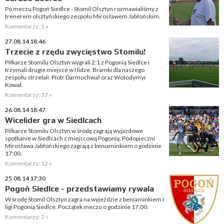
Po meczu Pogoń Siedlce - Stomil Olsztyn rozmawialiśmy z
trenerem olsztyńskiego zespołu Mirosławem Jabłońskim.
Komentarzy: 1 »
27.08.14 18:46
Trzecie z rzędu zwycięstwo Stomilu!
Piłkarze Stomilu Olsztyn wygrali 2:1 z Pogonią Siedlce i
trzymali drugie miejsce w I lidze. Bramki dla naszego
zespołu strzelali: Piotr Darmochwał oraz Wołodymyr
Kowal.
Komentarzy: 37 »
26.08.14 18:47
Wicelider gra w Siedlcach
Piłkarze Stomilu Olsztyn w środę zagrają wyjazdowe
spotkanie w Siedlcach z miejscową Pogonią. Podopieczni
Mirosława Jabłońskiego zagrają z beniaminkiem o godzinie
17:00.
Komentarzy: 12 »
25.08.14 17:30
Pogoń Siedlce - przedstawiamy rywala
W środę Stomil Olsztyn zagra na wyjeździe z beniaminkiem I
ligi Pogonią Siedlce. Początek meczu o godzinie 17:00.
Komentarzy: 2 »