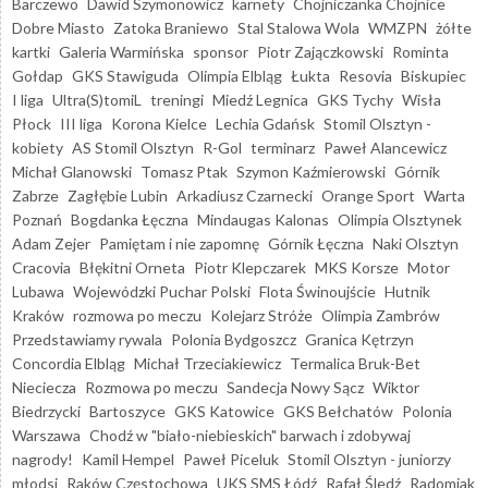
Barczewo
Dawid Szymonowicz
karnety
Chojniczanka Chojnice
Dobre Miasto
Zatoka Braniewo
Stal Stalowa Wola
WMZPN
żółte
kartki
Galeria Warmińska
sponsor
Piotr Zajączkowski
Rominta
Gołdap
GKS Stawiguda
Olimpia Elbląg
Łukta
Resovia
Biskupiec
I liga
Ultra(S)tomiL
treningi
Miedź Legnica
GKS Tychy
Wisła
Płock
III liga
Korona Kielce
Lechia Gdańsk
Stomil Olsztyn -
kobiety
AS Stomil Olsztyn
R-Gol
terminarz
Paweł Alancewicz
Michał Glanowski
Tomasz Ptak
Szymon Kaźmierowski
Górnik
Zabrze
Zagłębie Lubin
Arkadiusz Czarnecki
Orange Sport
Warta
Poznań
Bogdanka Łęczna
Mindaugas Kalonas
Olimpia Olsztynek
Adam Zejer
Pamiętam i nie zapomnę
Górnik Łęczna
Naki Olsztyn
Cracovia
Błękitni Orneta
Piotr Klepczarek
MKS Korsze
Motor
Lubawa
Wojewódzki Puchar Polski
Flota Świnoujście
Hutnik
Kraków
rozmowa po meczu
Kolejarz Stróże
Olimpia Zambrów
Przedstawiamy rywala
Polonia Bydgoszcz
Granica Kętrzyn
Concordia Elbląg
Michał Trzeciakiewicz
Termalica Bruk-Bet
Nieciecza
Rozmowa po meczu
Sandecja Nowy Sącz
Wiktor
Biedrzycki
Bartoszyce
GKS Katowice
GKS Bełchatów
Polonia
Warszawa
Chodź w "biało-niebieskich" barwach i zdobywaj
nagrody!
Kamil Hempel
Paweł Piceluk
Stomil Olsztyn - juniorzy
młodsi
Raków Częstochowa
UKS SMS Łódź
Rafał Śledź
Radomiak