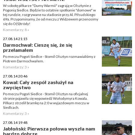
W sobotę piłkarze "Dumy Warmii" zagrają w Olsztynie z
Pogonią Siedlce. Będzie to ostatnie spotkanie "domowe" w
tej rundzie, rozgrywane na stadionie przy Al. Piłsudskiego
69a. Przypominamy, że od meczu z Widzewem przenosimy
się do O(S)tródy!
Komentarzy: 8 »
27.08.14 21:15
Darmochwał: Cieszę się, że się
przełamałem
Po meczu Pogoń Siedlce - Stomil Olsztyn rozmawialiśmy z
Piotrem Darmochwałem.
Komentarzy: 3 »
27.08.14 20:46
Kowal: Cały zespół zasłużył na
zwycięstwo
Po meczu Pogoń Siedlce - Stomil Olsztyn na oficjalnej
stronie pojawiła się wypowiedź Wołodymyra Kowala.
Piłkarz strzelił bramkę na 2:0 w wyjazdowym meczu w
Siedlcach.
Komentarzy: 3 »
27.08.14 19:48
Jabłoński: Pierwsza połowa wyszła nam
bardzo dobrze