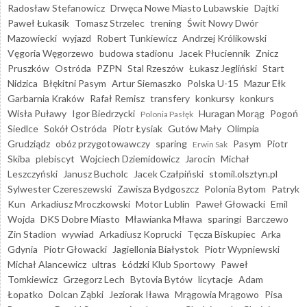
Radosław Stefanowicz
Drwęca Nowe Miasto Lubawskie
Dajtki
Paweł Łukasik
Tomasz Strzelec
trening
Świt Nowy Dwór
Mazowiecki
wyjazd
Robert Tunkiewicz
Andrzej Królikowski
Vęgoria Węgorzewo
budowa stadionu
Jacek Płuciennik
Znicz
Pruszków
Ostróda
PZPN
Stal Rzeszów
Łukasz Jegliński
Start
Nidzica
Błękitni Pasym
Artur Siemaszko
Polska U-15
Mazur Ełk
Garbarnia Kraków
Rafał Remisz
transfery
konkursy
konkurs
Wisła Puławy
Igor Biedrzycki
Huragan Morąg
Pogoń
Polonia Pasłęk
Siedlce
Sokół Ostróda
Piotr Łysiak
Gutów Mały
Olimpia
Grudziądz
obóz przygotowawczy
sparing
Pasym
Piotr
Erwin Sak
Skiba
plebiscyt
Wojciech Dziemidowicz
Jarocin
Michał
Leszczyński
Janusz Bucholc
Jacek Czałpiński
stomil.olsztyn.pl
Sylwester Czereszewski
Zawisza Bydgoszcz
Polonia Bytom
Patryk
Kun
Arkadiusz Mroczkowski
Motor Lublin
Paweł Głowacki
Emil
Wojda
DKS Dobre Miasto
Mławianka Mława
sparingi
Barczewo
Zin Stadion
wywiad
Arkadiusz Koprucki
Tęcza Biskupiec
Arka
Gdynia
Piotr Głowacki
Jagiellonia Białystok
Piotr Wypniewski
Michał Alancewicz
ultras
Łódzki Klub Sportowy
Paweł
Tomkiewicz
Grzegorz Lech
Bytovia Bytów
licytacje
Adam
Łopatko
Dolcan Ząbki
Jeziorak Iława
Mrągowia Mrągowo
Pisa