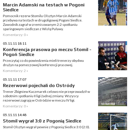
Marcin Adamski na testach w Pogoni
Siedlce
Pomocnik rezerw Stomilu Olsztyn Marcin Adamski
przebywa na testach w drugoligowej Pogoni Siedlce.
Zawodnik zagrał w zremisowanym 2:2 spotkaniu
sparingowym siedlczan z Wisłą Puławy.
Komentarzy: 0 »
05.11.11 18:11
Konferencja prasowa po meczu Stomil -
Pogoń Siedlce
Przeczytaj co do powiedzenia mieli trenerzy obydwu
drużyn na pomeczowej konferencji prasowej.
Komentarzy: 2 »
05.11.11 17:07
Rezerwowi pojechali do Ostródy
Trener Zbigniew Kaczmarek celowo nie przeprowadził w
sobotnim spotkaniu II ligi żadnej zmiany. Wszyscy
rezerwowi zagrają w Ostródzie w meczu IV ligi.
Komentarzy: 0 »
05.11.11 14:48
Stomil wygrał 3:0 z Pogonią Siedlce
Stomil Olsztyn wygrał pewnie z Pogonią Siedlce 3:0 (2:0).