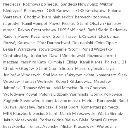
Nieciecza
Rozmowa po meczu
Sandecja Nowy Sącz
Wiktor
Biedrzycki
Bartoszyce
GKS Katowice
GKS Bełchatów
Polonia
Warszawa
Chodź w "biało-niebieskich" barwach i zdobywaj
nagrody!
Kamil Hempel
Paweł Piceluk
Stomil Olsztyn - juniorzy
młodsi
Raków Częstochowa
UKS SMS Łódź
Rafał Śledź
Radomiak
Radom
Paweł Kaczmarek
Stomil Travel
ŁKS Łódź
ŁKS Łomża
Rozwój Katowice
Piotr Darmochwał
Bez napinki
Odra Opole
Legia II Warszawa
stowarzyszenie "Stomil Ponad Wszystko"
Centralna Liga Juniorów
Dawid Mieczkowski
Rozmowa przed
meczem
Yasuhiro Katō
Olimpia II Elbląg
Kamil Kiereś
Polska U-21
Chrobry Głogów
Stomil Cup
felieton
Makroregionalna Liga
Juniorów Młodszych
Stal Mielec
(S)krytym okiem
komentarz
Śląsk
Wrocław
Tomasz Wełnicki
Robert Kiłdanowicz
Mirosław
Jabłoński
Tomasz Wełna
Irakli Meschia
Ruch Chorzów
Wołodymyr Kowal
Polonia Lidzbark Warmiński
Górnik Polkowice
Zagłębie Sosnowiec
komentarz po meczu
Mariusz Borkowski
Rafał
Kujawa
Jarosław Ratajczak
Polsat Sport
Komentarz po meczu
MKS Kluczbork
Socios Stomil
Marek Maleszewski
Warta Sieradz
Jakub Mosakowski
Podbeskidzie Bielsko-Biała
Stomil Olsztyn -
koszykówka
Tomasz Asensky
Michał Kraszewski
Wołodymyr