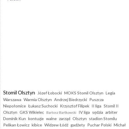
Stomil Olsztyn
Józef Łobocki
MOKS Stomil Olsztyn
Legia
Warszawa
Warmia Olsztyn
Andrzej Biedrzycki
Puszcza
Niepołomice
Łukasz Suchocki
Krzysztof Filipek
II liga
Stomil II
Olsztyn
GKS Wikielec
IV liga
sędzia
arbiter
Bartosz Bartkowski
Dominik Kun
kontuzje
walne
zarząd
Olsztyn
stadion Stomilu
Pelikan Łowicz
kibice
Widzew Łódź
gadżety
Puchar Polski
Michał