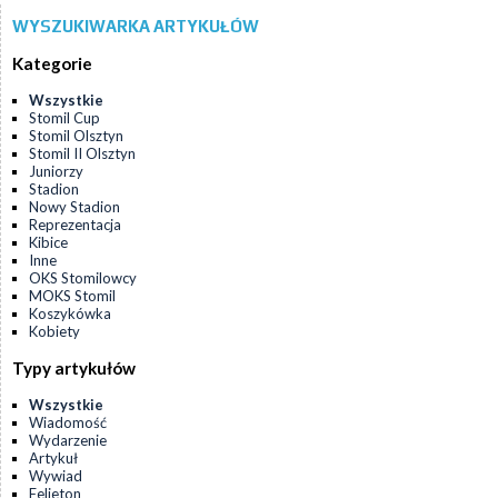
WYSZUKIWARKA ARTYKUŁÓW
Kategorie
Wszystkie
Stomil Cup
Stomil Olsztyn
Stomil II Olsztyn
Juniorzy
Stadion
Nowy Stadion
Reprezentacja
Kibice
Inne
OKS Stomilowcy
MOKS Stomil
Koszykówka
Kobiety
Typy artykułów
Wszystkie
Wiadomość
Wydarzenie
Artykuł
Wywiad
Felieton