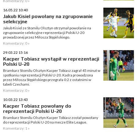
Komentarzy: 0 »
16.05.22 10:40
Jakub Kisiel powołany na zgrupowanie
selekcyjne
Jakub Kisiel ze Stomilu Olsztyn otrzymał powołanie na
zgrupowanie selekcyjne reprezentacji Polski U-20
prowadzonej przez Miłosza Stępińskiego.
Komentarzy: 0 »
29.03.22 15:16
Kacper Tobiasz wystąpił w reprezentacji
Polski U-20
Bramkarz Stomilu Olsztyn Kacper Tobiasz zagrał 45 minut w
spotkaniu reprezentacji Polski U-20. Kadra prowadzona
przez Miłosza Stępińskiego przegrała 0:2 z ostatnimi w
tabeli Czechami.
Komentarzy: 0 »
10.03.22 13:43
Kacper Tobiasz powołany do
reprezentacji Polski U-20
Bramkarz Stomilu Olsztyn Kacper Tobiasz został powołany
do reprezentacji Polski U-20 na mecze Elite League.
Komentarzy: 1 »