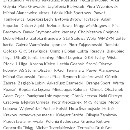
Gdynia
Piotr Głowacki
Jagiellonia Białystok
Piotr Wypniewski
Michał Alancewicz
ultras
Łódzki Klub Sportowy
Paweł
Tomkiewicz
Grzegorz Lech
Bytovia Bytów
licytacje
Adam
Łopatko
Dolcan Ząbki
Jeziorak Iława
Mrągowia Mrągowo
Pisa
Barczewo
Dawid Szymonowicz
karnety
Chojniczanka Chojnice
Dobre Miasto
Zatoka Braniewo
Stal Stalowa Wola
WMZPN
żółte
kartki
Galeria Warmińska
sponsor
Piotr Zajączkowski
Rominta
Gołdap
GKS Stawiguda
Olimpia Elbląg
Łukta
Resovia
Biskupiec
I liga
Ultra(S)tomiL
treningi
Miedź Legnica
GKS Tychy
Wisła
Płock
III liga
Korona Kielce
Lechia Gdańsk
Stomil Olsztyn -
kobiety
AS Stomil Olsztyn
R-Gol
terminarz
Paweł Alancewicz
Michał Glanowski
Tomasz Ptak
Szymon Kaźmierowski
Górnik
Zabrze
Zagłębie Lubin
Arkadiusz Czarnecki
Orange Sport
Warta
Poznań
Bogdanka Łęczna
Mindaugas Kalonas
Olimpia Olsztynek
Adam Zejer
Pamiętam i nie zapomnę
Górnik Łęczna
Naki Olsztyn
Cracovia
Błękitni Orneta
Piotr Klepczarek
MKS Korsze
Motor
Lubawa
Wojewódzki Puchar Polski
Flota Świnoujście
Hutnik
Kraków
rozmowa po meczu
Kolejarz Stróże
Olimpia Zambrów
Przedstawiamy rywala
Polonia Bydgoszcz
Granica Kętrzyn
Concordia Elbląg
Michał Trzeciakiewicz
Termalica Bruk-Bet