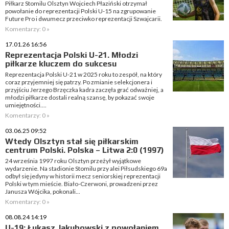
Piłkarz Stomilu Olsztyn Wojciech Płaziński otrzymał
powołanie do reprezentacji Polski U-15 na zgrupowanie
Future Pro i dwumecz przeciwko reprezentacji Szwajcarii.
Komentarzy: 0 »
17.01.26 16:56
Reprezentacja Polski U-21. Młodzi
piłkarze kluczem do sukcesu
Reprezentacja Polski U-21 w 2025 roku to zespół, na który
coraz przyjemniej się patrzy. Po zmianie selekcjonera i
przyjściu Jerzego Brzęczka kadra zaczęła grać odważniej, a
młodzi piłkarze dostali realną szansę, by pokazać swoje
umiejętności....
Komentarzy: 0 »
03.06.25 09:52
Wtedy Olsztyn stał się piłkarskim
centrum Polski. Polska – Litwa 2:0 (1997)
24 września 1997 roku Olsztyn przeżył wyjątkowe
wydarzenie. Na stadionie Stomilu przy alei Piłsudskiego 69a
odbył się jedyny w historii mecz seniorskiej reprezentacji
Polski w tym mieście. Biało-Czerwoni, prowadzeni przez
Janusza Wójcika, pokonali...
Komentarzy: 0 »
08.08.24 14:19
U-19: Łukasz Jakubowski z powołaniem