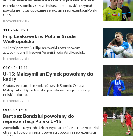
Bramkarz Stomilu Olsztyn Łukasz Jakubowski otrzymał
powołanie na zgrupowanie selekcyjne reprezentacji Polski
U-19.
Komentarzy: 0 »
11.07.24 01:20
Filip Laskowski w Polonii Środa
Wielkopolska
23-letni pomocnik Filip Laskowski został nowym
zawodnikiem III-ligowej Polonii Środa Wielkopolska.
Komentarzy: 6 »
04.04.24 11:11
U-15: Maksymilian Dymek powołany do
kadry
Grający w grupach młodzieżowych Stomilu Olsztyn
Maksymilian Dymek został powołany do reprezentacji
Polski do lat 15.
Komentarzy: 1 »
05.02.24 16:01
Bartosz Bondziul powołany do
reprezentacji Polski U-15
Zawodnik drużyn młodzieżowych Stomilu Bartosz Bondziul
otrzymał powołanie na lutowe zgrupowanie reprezentacji