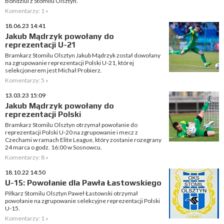
Bondziul z Stomilu Olsztyn.
Komentarzy: 1 »
18.06.23 14:41
Jakub Mądrzyk powołany do
reprezentacji U-21
Bramkarz Stomilu Olsztyn Jakub Mądrzyk został dowołany
na zgrupowanie reprezentacji Polski U-21, której
selekcjonerem jest Michał Probierz.
Komentarzy: 5 »
13.03.23 15:09
Jakub Mądrzyk powołany do
reprezentacji Polski
Bramkarz Stomilu Olsztyn otrzymał powołanie do
reprezentacji Polski U-20 na zgrupowanie i mecz z
Czechami w ramach Elite League, który zostanie rozegrany
24 marca o godz. 16:00 w Sosnowcu.
Komentarzy: 8 »
18.10.22 14:50
U-15: Powołanie dla Pawła Łastowskiego
Piłkarz Stomilu Olsztyn Paweł Łastowski otrzymał
powołanie na zgrupowanie selekcyjne reprezentacji Polski
U-15.
Komentarzy: 1 »