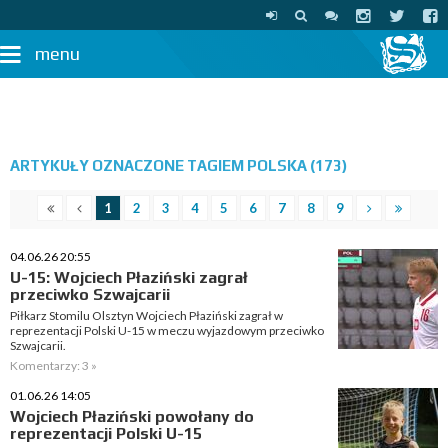
menu
ARTYKUŁY OZNACZONE TAGIEM POLSKA (173)
1
2
3
4
5
6
7
8
9
04.06.26 20:55
U-15: Wojciech Płaziński zagrał
przeciwko Szwajcarii
Piłkarz Stomilu Olsztyn Wojciech Płaziński zagrał w
reprezentacji Polski U-15 w meczu wyjazdowym przeciwko
Szwajcarii.
Komentarzy: 3 »
01.06.26 14:05
Wojciech Płaziński powołany do
reprezentacji Polski U-15