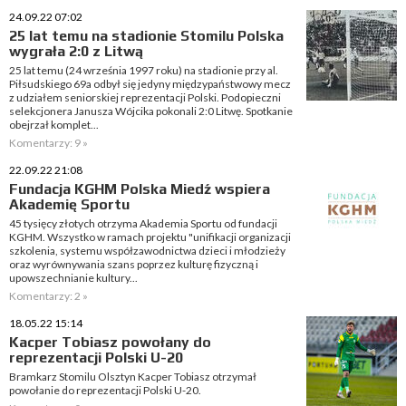
24.09.22 07:02
25 lat temu na stadionie Stomilu Polska
wygrała 2:0 z Litwą
25 lat temu (24 września 1997 roku) na stadionie przy al.
Piłsudskiego 69a odbył się jedyny międzypaństwowy mecz
z udziałem seniorskiej reprezentacji Polski. Podopieczni
selekcjonera Janusza Wójcika pokonali 2:0 Litwę. Spotkanie
obejrzał komplet...
Komentarzy: 9 »
22.09.22 21:08
Fundacja KGHM Polska Miedź wspiera
Akademię Sportu
45 tysięcy złotych otrzyma Akademia Sportu od fundacji
KGHM. Wszystko w ramach projektu "unifikacji organizacji
szkolenia, systemu współzawodnictwa dzieci i młodzieży
oraz wyrównywania szans poprzez kulturę fizyczną i
upowszechnianie kultury...
Komentarzy: 2 »
18.05.22 15:14
Kacper Tobiasz powołany do
reprezentacji Polski U-20
Bramkarz Stomilu Olsztyn Kacper Tobiasz otrzymał
powołanie do reprezentacji Polski U-20.