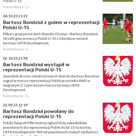
Polski U-15.
Komentarzy: 1 »
04.10.23 21:22
Bartosz Bondziul z golem w reprezentacji
Polski U-15
Piłkarz grup juniorskich Stomilu Olsztyn - Bartosz Bondziul,
strzelił gola w meczu Polski U-15 z Islandią w ramach
turnieju UEFA Development.
Komentarzy: 1 »
02.10.23 21:58
Bartosz Bondziul wystąpił w
reprezentacji Polski U-15
Zawodnik drużyn młodzieżowych Stomilu Bartosz Bondziul
zagrał w meczu reprezentacji Polski przeciwko Walii w
wygranym 2:1 pierwszym meczu turnieju UEFA
Development.
Komentarzy: 1 »
22.09.23 12:19
Bartosz Bondziul powołany do
reprezentacji Polski U-15
Polski Związek Piłki Nożnej ogłosił listę zawodników
powołanych do reprezentacji Polski do lat 15 na turniej
UEFA Development. Wśród powołanych znalazł się Bartosz