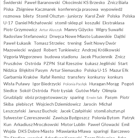
Świderski
Paweł Baranowski
Okocimski KS Brzesko
Znicz Biała
Piska
Zbigniew Kaczmarek
konferencja prasowa
wypowiedź
rozmowa
bilety
Stomil Olsztyn - juniorzy
Karol Żwir
Polska
Polska
U-17
Daniel Michałowski
stomil-sklep.pl
koszulki
Ekstraklasa
Piotr Grzymowicz
Mamry Giżycko
Wigry Suwałki
Artur Aluszyk
Radosław Stefanowicz
Drwęca Nowe Miasto Lubawskie
Dajtki
Paweł Łukasik
Tomasz Strzelec
trening
Świt Nowy Dwór
Mazowiecki
wyjazd
Robert Tunkiewicz
Andrzej Królikowski
Vęgoria Węgorzewo
budowa stadionu
Jacek Płuciennik
Znicz
Pruszków
Ostróda
PZPN
Stal Rzeszów
Łukasz Jegliński
Start
Nidzica
Błękitni Pasym
Artur Siemaszko
Polska U-15
Mazur Ełk
Garbarnia Kraków
Rafał Remisz
transfery
konkursy
konkurs
Wisła Puławy
Igor Biedrzycki
Huragan Morąg
Pogoń
Polonia Pasłęk
Siedlce
Sokół Ostróda
Piotr Łysiak
Gutów Mały
Olimpia
Grudziądz
obóz przygotowawczy
sparing
Pasym
Piotr
Erwin Sak
Skiba
plebiscyt
Wojciech Dziemidowicz
Jarocin
Michał
Leszczyński
Janusz Bucholc
Jacek Czałpiński
stomil.olsztyn.pl
Sylwester Czereszewski
Zawisza Bydgoszcz
Polonia Bytom
Patryk
Kun
Arkadiusz Mroczkowski
Motor Lublin
Paweł Głowacki
Emil
Wojda
DKS Dobre Miasto
Mławianka Mława
sparingi
Barczewo
Zin Stadion
wywiad
Arkadiusz Koprucki
Tęcza Biskupiec
Arka