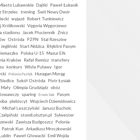
iasto Lubawskie
Dajtki
Paweł Łukasik
 Strzelec
trening
Świt Nowy Dwór
ecki
wyjazd
Robert Tunkiewicz
j Królikowski
Vęgoria Węgorzewo
 stadionu
Jacek Płuciennik
Znicz
ków
Ostróda
PZPN
Stal Rzeszów
Jegliński
Start Nidzica
Błękitni Pasym
Siemaszko
Polska U-15
Mazur Ełk
nia Kraków
Rafał Remisz
transfery
sy
konkurs
Wisła Puławy
Igor
ycki
Huragan Morąg
Polonia Pasłęk
Siedlce
Sokół Ostróda
Piotr Łysiak
 Mały
Olimpia Grudziądz
obóz
otowawczy
sparing
Pasym
Erwin Sak
kiba
plebiscyt
Wojciech Dziemidowicz
Michał Leszczyński
Janusz Bucholc
Czałpiński
stomil.olsztyn.pl
Sylwester
zewski
Zawisza Bydgoszcz
Polonia
Patryk Kun
Arkadiusz Mroczkowski
Lublin
Paweł Głowacki
Emil Wojda