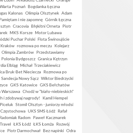
Warta Poznań
Bogdanka Łęczna
gas Kalonas
Olimpia Olsztynek
Adam
Pamiętam i nie zapomnę
Górnik Łęczna
lsztyn
Cracovia
Błękitni Orneta
Piotr
arek
MKS Korsze
Motor Lubawa
dzki Puchar Polski
Flota Świnoujście
 Kraków
rozmowa po meczu
Kolejarz
Olimpia Zambrów
Przedstawiamy
Polonia Bydgoszcz
Granica Kętrzyn
dia Elbląg
Michał Trzeciakiewicz
ica Bruk-Bet Nieciecza
Rozmowa po
Sandecja Nowy Sącz
Wiktor Biedrzycki
zyce
GKS Katowice
GKS Bełchatów
a Warszawa
Chodź w "biało-niebieskich"
h i zdobywaj nagrody!
Kamil Hempel
Piceluk
Stomil Olsztyn - juniorzy młodsi
 Częstochowa
UKS SMS Łódź
Rafał
Radomiak Radom
Paweł Kaczmarek
Travel
ŁKS Łódź
ŁKS Łomża
Rozwój
ice
Piotr Darmochwał
Bez napinki
Odra