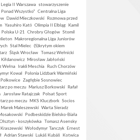
Legia II Warszawa
stowarzyszenie
l Ponad Wszystko"
Centralna Liga
ów
Dawid Mieczkowski
Rozmowa przed
m
Yasuhiro Katō
Olimpia II Elbląg
Kamil
Polska U-21
Chrobry Głogów
Stomil
elieton
Makroregionalna Liga Juniorów
zych
Stal Mielec
(S)krytym okiem
arz
Śląsk Wrocław
Tomasz Wełnicki
 Kiłdanowicz
Mirosław Jabłoński
z Wełna
Irakli Meschia
Ruch Chorzów
ymyr Kowal
Polonia Lidzbark Warmiński
 Polkowice
Zagłębie Sosnowiec
arz po meczu
Mariusz Borkowski
Rafał
a
Jarosław Ratajczak
Polsat Sport
arz po meczu
MKS Kluczbork
Socios
Marek Maleszewski
Warta Sieradz
Mosakowski
Podbeskidzie Bielsko-Biała
 Olsztyn - koszykówka
Tomasz Asensky
 Kraszewski
Wołodymyr Tanczyk
Ernest
ł
Adrian Stawski
Lukáš Kubáň
Kotwica