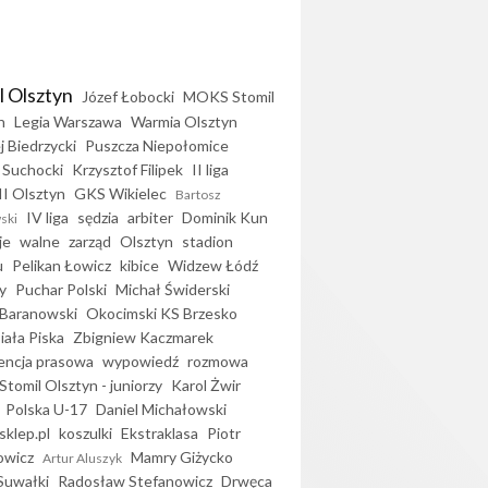
l Olsztyn
Józef Łobocki
MOKS Stomil
n
Legia Warszawa
Warmia Olsztyn
j Biedrzycki
Puszcza Niepołomice
 Suchocki
Krzysztof Filipek
II liga
II Olsztyn
GKS Wikielec
Bartosz
IV liga
sędzia
arbiter
Dominik Kun
ski
je
walne
zarząd
Olsztyn
stadion
u
Pelikan Łowicz
kibice
Widzew Łódź
y
Puchar Polski
Michał Świderski
Baranowski
Okocimski KS Brzesko
iała Piska
Zbigniew Kaczmarek
encja prasowa
wypowiedź
rozmowa
Stomil Olsztyn - juniorzy
Karol Żwir
Polska U-17
Daniel Michałowski
sklep.pl
koszulki
Ekstraklasa
Piotr
owicz
Mamry Giżycko
Artur Aluszyk
Suwałki
Radosław Stefanowicz
Drwęca