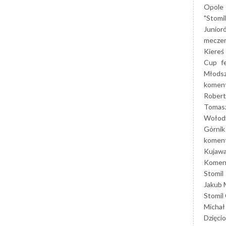
Opole
"Stomi
Junior
mecze
Kiereś
Cup
f
Młods
koment
Robert
Tomas
Wołod
Górnik
koment
Kujaw
Koment
Stomil
Jakub 
Stomil
Michał
Dzięcio