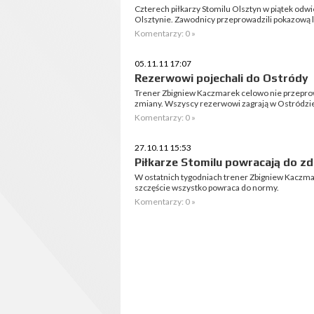
Czterech piłkarzy Stomilu Olsztyn w piątek odwi
Olsztynie. Zawodnicy przeprowadzili pokazową 
Komentarzy: 0 »
05.11.11 17:07
Rezerwowi pojechali do Ostródy
Trener Zbigniew Kaczmarek celowo nie przeprowa
zmiany. Wszyscy rezerwowi zagrają w Ostródzie 
Komentarzy: 0 »
27.10.11 15:53
Piłkarze Stomilu powracają do z
W ostatnich tygodniach trener Zbigniew Kaczm
szczęście wszystko powraca do normy.
Komentarzy: 0 »