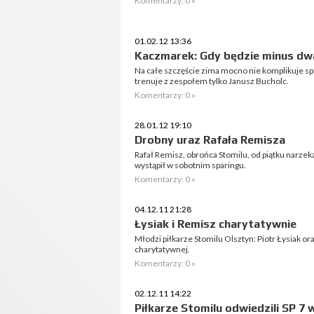
Komentarzy: 0 »
01.02.12 13:36
Kaczmarek: Gdy będzie minus dwa
Na całe szczęście zima mocno nie komplikuje s
trenuje z zespołem tylko Janusz Bucholc.
Komentarzy: 0 »
28.01.12 19:10
Drobny uraz Rafała Remisza
Rafał Remisz, obrońca Stomilu, od piątku narzeka
wystąpił w sobotnim sparingu.
Komentarzy: 0 »
04.12.11 21:28
Łysiak i Remisz charytatywnie
Młodzi piłkarze Stomilu Olsztyn: Piotr Łysiak ora
charytatywnej.
Komentarzy: 0 »
02.12.11 14:22
Piłkarze Stomilu odwiedzili SP 7 