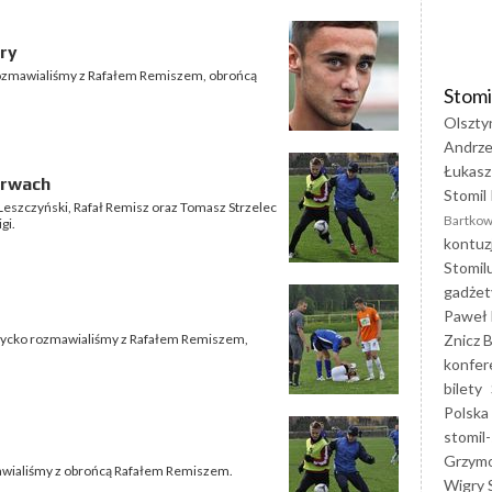
gry
n rozmawialiśmy z Rafałem Remiszem, obrońcą
Stomi
Olszty
Andrze
Łukasz
erwach
Stomil 
Leszczyński, Rafał Remisz oraz Tomasz Strzelec
Bartkow
gi.
kontuz
Stomil
gadżet
Paweł 
Znicz B
iżycko rozmawialiśmy z Rafałem Remiszem,
konfer
bilety
Polska
stomil-
Grzym
mawialiśmy z obrońcą Rafałem Remiszem.
Wigry 