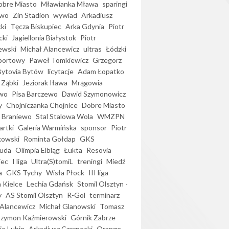
bre Miasto
Mławianka Mława
sparingi
ewo
Zin Stadion
wywiad
Arkadiusz
ki
Tęcza Biskupiec
Arka Gdynia
Piotr
cki
Jagiellonia Białystok
Piotr
ewski
Michał Alancewicz
ultras
Łódzki
portowy
Paweł Tomkiewicz
Grzegorz
Bytovia Bytów
licytacje
Adam Łopatko
 Ząbki
Jeziorak Iława
Mrągowia
wo
Pisa Barczewo
Dawid Szymonowicz
y
Chojniczanka Chojnice
Dobre Miasto
 Braniewo
Stal Stalowa Wola
WMZPN
artki
Galeria Warmińska
sponsor
Piotr
kowski
Rominta Gołdap
GKS
uda
Olimpia Elbląg
Łukta
Resovia
iec
I liga
Ultra(S)tomiL
treningi
Miedź
a
GKS Tychy
Wisła Płock
III liga
 Kielce
Lechia Gdańsk
Stomil Olsztyn -
y
AS Stomil Olsztyn
R-Gol
terminarz
Alancewicz
Michał Glanowski
Tomasz
Szymon Kaźmierowski
Górnik Zabrze
ie Lubin
Arkadiusz Czarnecki
Orange