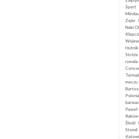
Sport
Mindau
Zejer
Naki O
Klepcz
Wojewó
Hutnik
Stróże
rywala
Concor
Termal
meczu
Bartos
Poloni
barwac
Paweł 
Raków
Śledź
Stomil 
Katow