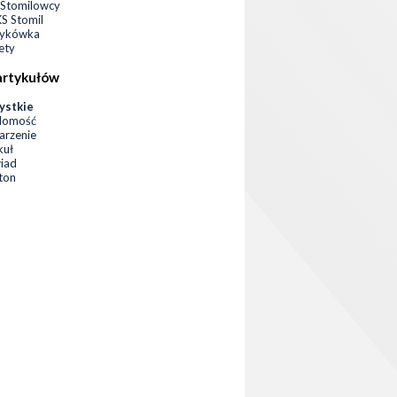
Stomilowcy
 Stomil
zykówka
ety
artykułów
ystkie
domość
rzenie
kuł
iad
eton