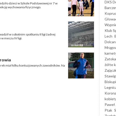
DKS Do
edziło dzieci w Szkole Podstawowej nr 7 w
lekcję wychowania fizycznego.
Barcz
Kopruc
Głowa
Wypni
Klub S
dził w sobotnim spotkaniu II ligi żadnej
Lech
w meczu IV ligi.
Dolcan
Mrągo
karnet
Zatoka
drowia
żółte k
arek miał kilku kontuzjowanych zawodników. Na
Zającz
Stawig
Biskup
Legnic
Korona
kobiet
Paweł 
Ptak
Zagłęb