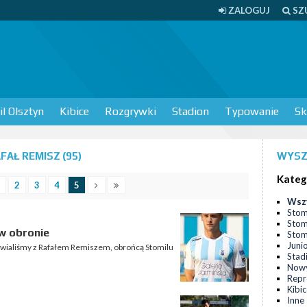
ZALOGUJ
SZ
l Olsztyn
Kibice
Rozgrywki
Stadion
Typowanie
Sk
AŁ REMISZ (95)
WYSZ
Kateg
2
3
4
5
Wsz
Stom
Stom
 w obronie
Stomi
Juni
awialiśmy z Rafałem Remiszem, obrońcą Stomilu
Stad
Nowy
Repr
Kibi
Inne