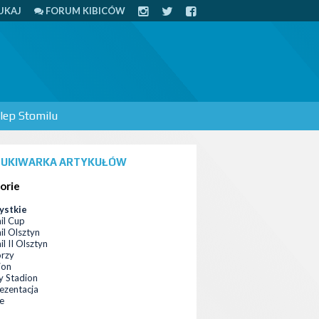
UKAJ
FORUM KIBICÓW
lep Stomilu
UKIWARKA ARTYKUŁÓW
orie
ystkie
il Cup
il Olsztyn
l II Olsztyn
orzy
ion
 Stadion
ezentacja
ce