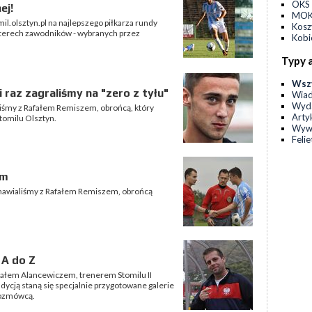
OKS 
ej!
MOKS
mil.olsztyn.pl na najlepszego piłkarza rundy
Kos
zterech zawodników - wybranych przez
Kobi
.
Typy 
Wsz
i raz zagraliśmy na "zero z tyłu"
Wia
Wyda
iśmy z Rafałem Remiszem, obrońcą, który
Arty
tomilu Olsztyn.
Wyw
Feli
em
ozmawialiśmy z Rafałem Remiszem, obrońcą
 A do Z
ałem Alancewiczem, trenerem Stomilu II
ycją staną się specjalnie przygotowane galerie
rozmówcą.