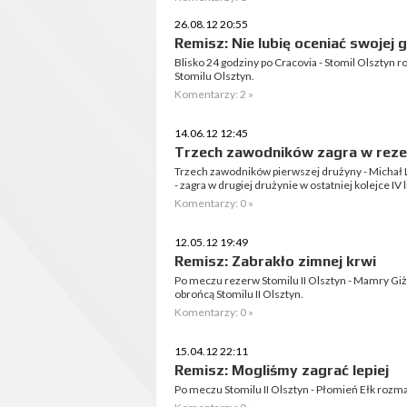
26.08.12 20:55
Remisz: Nie lubię oceniać swojej 
Blisko 24 godziny po Cracovia - Stomil Olszty
Stomilu Olsztyn.
Komentarzy: 2 »
14.06.12 12:45
Trzech zawodników zagra w rez
Trzech zawodników pierwszej drużyny - Michał 
- zagra w drugiej drużynie w ostatniej kolejce IV li
Komentarzy: 0 »
12.05.12 19:49
Remisz: Zabrakło zimnej krwi
Po meczu rezerw Stomilu II Olsztyn - Mamry G
obrońcą Stomilu II Olsztyn.
Komentarzy: 0 »
15.04.12 22:11
Remisz: Mogliśmy zagrać lepiej
Po meczu Stomilu II Olsztyn - Płomień Ełk roz