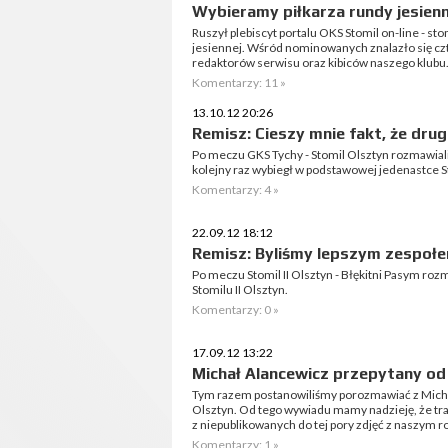
Wybieramy piłkarza rundy jesienn
Ruszył plebiscyt portalu OKS Stomil on-line - sto
jesiennej. Wśród nominowanych znalazło się c
redaktorów serwisu oraz kibiców naszego klubu
Komentarzy: 11 »
13.10.12 20:26
Remisz: Cieszy mnie fakt, że drug
Po meczu GKS Tychy - Stomil Olsztyn rozmawial
kolejny raz wybiegł w podstawowej jedenastce S
Komentarzy: 4 »
22.09.12 18:12
Remisz: Byliśmy lepszym zespoł
Po meczu Stomil II Olsztyn - Błękitni Pasym r
Stomilu II Olsztyn.
Komentarzy: 0 »
17.09.12 13:22
Michał Alancewicz przepytany od
Tym razem postanowiliśmy porozmawiać z Mich
Olsztyn. Od tego wywiadu mamy nadzieję, że trad
z niepublikowanych do tej pory zdjęć z naszym 
Komentarzy: 1 »