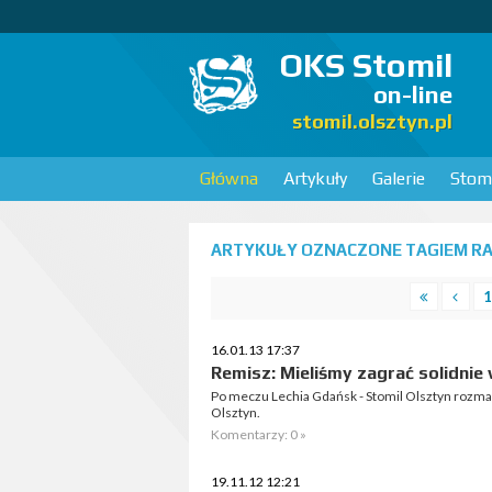
OKS Stomil
on-line
stomil.olsztyn.pl
Główna
Artykuły
Galerie
Stomi
ARTYKUŁY OZNACZONE TAGIEM RAF
1
16.01.13 17:37
Remisz: Mieliśmy zagrać solidnie
Po meczu Lechia Gdańsk - Stomil Olsztyn rozm
Olsztyn.
Komentarzy: 0 »
19.11.12 12:21