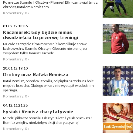
Po meczu Stomilu II Olsztyn - Płomień Ełk rozmawialiśmy z
obrońcą Rafałem Remiszem.
Komentarzy: 0 »
01.02.12 13:36
Kaczmarek: Gdy będzie minus
dwadzieścia to przerwę treningi
Na całe szczęście zima mocno nie komplikuje spraw
kadrowych w Stomilu Olsztyn. Obecnie nie trenuje z
zespołem tylko Janusz Bucholc.
Komentarzy: 0 »
28.01.12 19:10
Drobny uraz Rafała Remisza
Rafał Remisz, obrońca Stomilu, od piątku narzeka na bóle
mięśnia brzucha. Dlatego piłkarz nie wystąpił w sobotnim
sparingu.
Komentarzy: 0 »
04.12.11 21:28
Łysiak i Remisz charytatywnie
Młodzi piłkarze Stomilu Olsztyn: Piotr Łysiak oraz Rafał
Remisz wzięli w niedzielę w akcji charytatywnej.
Komentarzy: 0 »