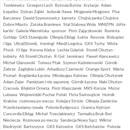
Tomkiewicz
Grzegorz Lech
Bytovia Bytów
licytacje
Adam
Łopatko
Dolcan Ząbki
Jeziorak Iława
Mrągowia Mrągowo
Pisa
Barczewo
Dawid Szymonowicz
karnety
Chojniczanka Chojnice
Dobre Miasto
Zatoka Braniewo
Stal Stalowa Wola
WMZPN
żółte
kartki
Galeria Warmińska
sponsor
Piotr Zajączkowski
Rominta
Gołdap
GKS Stawiguda
Olimpia Elbląg
Łukta
Resovia
Biskupiec
I liga
Ultra(S)tomiL
treningi
Miedź Legnica
GKS Tychy
Wisła
Płock
III liga
Korona Kielce
Lechia Gdańsk
Stomil Olsztyn -
kobiety
AS Stomil Olsztyn
R-Gol
terminarz
Paweł Alancewicz
Michał Glanowski
Tomasz Ptak
Szymon Kaźmierowski
Górnik
Zabrze
Zagłębie Lubin
Arkadiusz Czarnecki
Orange Sport
Warta
Poznań
Bogdanka Łęczna
Mindaugas Kalonas
Olimpia Olsztynek
Adam Zejer
Pamiętam i nie zapomnę
Górnik Łęczna
Naki Olsztyn
Cracovia
Błękitni Orneta
Piotr Klepczarek
MKS Korsze
Motor
Lubawa
Wojewódzki Puchar Polski
Flota Świnoujście
Hutnik
Kraków
rozmowa po meczu
Kolejarz Stróże
Olimpia Zambrów
Przedstawiamy rywala
Polonia Bydgoszcz
Granica Kętrzyn
Concordia Elbląg
Michał Trzeciakiewicz
Termalica Bruk-Bet
Nieciecza
Rozmowa po meczu
Sandecja Nowy Sącz
Wiktor
Biedrzycki
Bartoszyce
GKS Katowice
GKS Bełchatów
Polonia