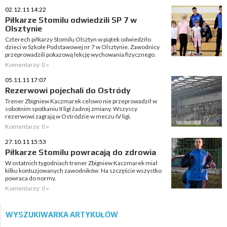
02.12.11 14:22
Piłkarze Stomilu odwiedzili SP 7 w
Olsztynie
Czterech piłkarzy Stomilu Olsztyn w piątek odwiedziło
dzieci w Szkole Podstawowej nr 7 w Olsztynie. Zawodnicy
przeprowadzili pokazową lekcję wychowania fizycznego.
Komentarzy: 0 »
05.11.11 17:07
Rezerwowi pojechali do Ostródy
Trener Zbigniew Kaczmarek celowo nie przeprowadził w
sobotnim spotkaniu II ligi żadnej zmiany. Wszyscy
rezerwowi zagrają w Ostródzie w meczu IV ligi.
Komentarzy: 0 »
27.10.11 15:53
Piłkarze Stomilu powracają do zdrowia
W ostatnich tygodniach trener Zbigniew Kaczmarek miał
kilku kontuzjowanych zawodników. Na szczęście wszystko
powraca do normy.
Komentarzy: 0 »
WYSZUKIWARKA ARTYKUŁÓW