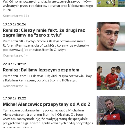
Wśród nominowanych znalazło się czterech zawodników -
wybranych przez redaktorów serwisu oraz kibiców naszego
klubu.
Komentarzy: 11 »
13.10.12 20:26
Remisz: Cieszy mnie fakt, że drugi raz
zagraliśmy na "zero z tyłu"
Po meczu GKS Tychy - Stomil Olsztyn rozmawialiśmy z
Rafałem Remiszem, obrońcą, który kolejny raz wybiegł w
podstawowej jedenastce Stomilu Olsztyn.
Komentarzy: 4 »
22.09.12 18:12
Remisz: Byliśmy lepszym zespołem
Po meczu Stomil II Olsztyn - Błękitni Pasym rozmawialiśmy
z Rafałem Remiszem, obrońcą Stomilu II Olsztyn.
Komentarzy: 0 »
17.09.12 13:22
Michał Alancewicz przepytany od A do Z
Tym razem postanowiliśmy porozmawiać z Michałem
Alancewiczem, trenerem Stomilu II Olsztyn. Od tego
wywiadu mamy nadzieję, że tradycją staną się specjalnie
przygotowane galerie z niepublikowanych do tej pory zdjęć z
naszym rozmówcą.