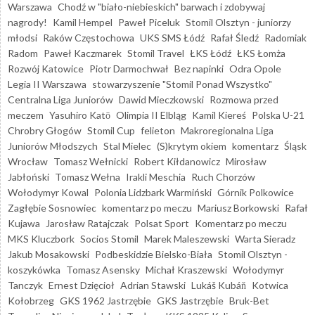
Warszawa
Chodź w "biało-niebieskich" barwach i zdobywaj
nagrody!
Kamil Hempel
Paweł Piceluk
Stomil Olsztyn - juniorzy
młodsi
Raków Częstochowa
UKS SMS Łódź
Rafał Śledź
Radomiak
Radom
Paweł Kaczmarek
Stomil Travel
ŁKS Łódź
ŁKS Łomża
Rozwój Katowice
Piotr Darmochwał
Bez napinki
Odra Opole
Legia II Warszawa
stowarzyszenie "Stomil Ponad Wszystko"
Centralna Liga Juniorów
Dawid Mieczkowski
Rozmowa przed
meczem
Yasuhiro Katō
Olimpia II Elbląg
Kamil Kiereś
Polska U-21
Chrobry Głogów
Stomil Cup
felieton
Makroregionalna Liga
Juniorów Młodszych
Stal Mielec
(S)krytym okiem
komentarz
Śląsk
Wrocław
Tomasz Wełnicki
Robert Kiłdanowicz
Mirosław
Jabłoński
Tomasz Wełna
Irakli Meschia
Ruch Chorzów
Wołodymyr Kowal
Polonia Lidzbark Warmiński
Górnik Polkowice
Zagłębie Sosnowiec
komentarz po meczu
Mariusz Borkowski
Rafał
Kujawa
Jarosław Ratajczak
Polsat Sport
Komentarz po meczu
MKS Kluczbork
Socios Stomil
Marek Maleszewski
Warta Sieradz
Jakub Mosakowski
Podbeskidzie Bielsko-Biała
Stomil Olsztyn -
koszykówka
Tomasz Asensky
Michał Kraszewski
Wołodymyr
Tanczyk
Ernest Dzięcioł
Adrian Stawski
Lukáš Kubáň
Kotwica
Kołobrzeg
GKS 1962 Jastrzębie
GKS Jastrzębie
Bruk-Bet