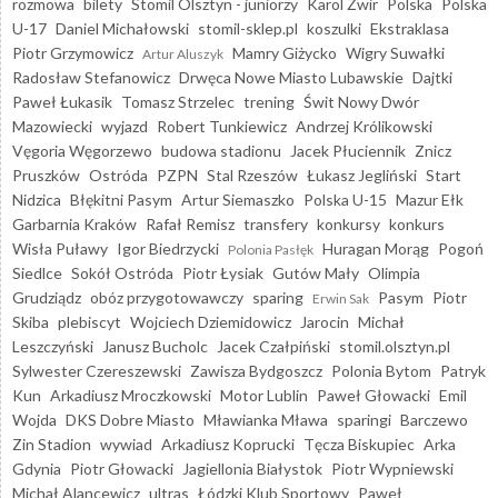
rozmowa
bilety
Stomil Olsztyn - juniorzy
Karol Żwir
Polska
Polska
U-17
Daniel Michałowski
stomil-sklep.pl
koszulki
Ekstraklasa
Piotr Grzymowicz
Mamry Giżycko
Wigry Suwałki
Artur Aluszyk
Radosław Stefanowicz
Drwęca Nowe Miasto Lubawskie
Dajtki
Paweł Łukasik
Tomasz Strzelec
trening
Świt Nowy Dwór
Mazowiecki
wyjazd
Robert Tunkiewicz
Andrzej Królikowski
Vęgoria Węgorzewo
budowa stadionu
Jacek Płuciennik
Znicz
Pruszków
Ostróda
PZPN
Stal Rzeszów
Łukasz Jegliński
Start
Nidzica
Błękitni Pasym
Artur Siemaszko
Polska U-15
Mazur Ełk
Garbarnia Kraków
Rafał Remisz
transfery
konkursy
konkurs
Wisła Puławy
Igor Biedrzycki
Huragan Morąg
Pogoń
Polonia Pasłęk
Siedlce
Sokół Ostróda
Piotr Łysiak
Gutów Mały
Olimpia
Grudziądz
obóz przygotowawczy
sparing
Pasym
Piotr
Erwin Sak
Skiba
plebiscyt
Wojciech Dziemidowicz
Jarocin
Michał
Leszczyński
Janusz Bucholc
Jacek Czałpiński
stomil.olsztyn.pl
Sylwester Czereszewski
Zawisza Bydgoszcz
Polonia Bytom
Patryk
Kun
Arkadiusz Mroczkowski
Motor Lublin
Paweł Głowacki
Emil
Wojda
DKS Dobre Miasto
Mławianka Mława
sparingi
Barczewo
Zin Stadion
wywiad
Arkadiusz Koprucki
Tęcza Biskupiec
Arka
Gdynia
Piotr Głowacki
Jagiellonia Białystok
Piotr Wypniewski
Michał Alancewicz
ultras
Łódzki Klub Sportowy
Paweł