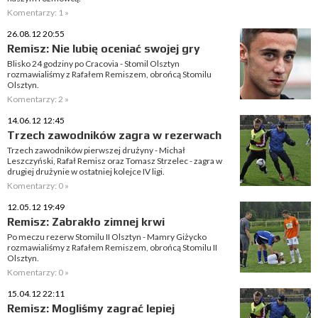
Komentarzy: 1 »
26.08.12 20:55
Remisz: Nie lubię oceniać swojej gry
Blisko 24 godziny po Cracovia - Stomil Olsztyn
rozmawialiśmy z Rafałem Remiszem, obrońcą Stomilu
Olsztyn.
Komentarzy: 2 »
14.06.12 12:45
Trzech zawodników zagra w rezerwach
Trzech zawodników pierwszej drużyny - Michał
Leszczyński, Rafał Remisz oraz Tomasz Strzelec - zagra w
drugiej drużynie w ostatniej kolejce IV ligi.
Komentarzy: 0 »
12.05.12 19:49
Remisz: Zabrakło zimnej krwi
Po meczu rezerw Stomilu II Olsztyn - Mamry Giżycko
rozmawialiśmy z Rafałem Remiszem, obrońcą Stomilu II
Olsztyn.
Komentarzy: 0 »
15.04.12 22:11
Remisz: Mogliśmy zagrać lepiej