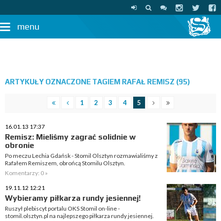
menu
ARTYKUŁY OZNACZONE TAGIEM RAFAŁ REMISZ (95)
1
2
3
4
5
16.01.13 17:37
Remisz: Mieliśmy zagrać solidnie w
obronie
Po meczu Lechia Gdańsk - Stomil Olsztyn rozmawialiśmy z
Rafałem Remiszem, obrońcą Stomilu Olsztyn.
Komentarzy: 0 »
19.11.12 12:21
Wybieramy piłkarza rundy jesiennej!
Ruszył plebiscyt portalu OKS Stomil on-line -
stomil.olsztyn.pl na najlepszego piłkarza rundy jesiennej.