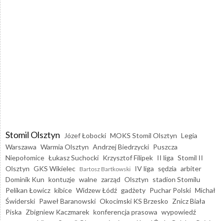
Stomil Olsztyn
Józef Łobocki
MOKS Stomil Olsztyn
Legia
Warszawa
Warmia Olsztyn
Andrzej Biedrzycki
Puszcza
Niepołomice
Łukasz Suchocki
Krzysztof Filipek
II liga
Stomil II
Olsztyn
GKS Wikielec
IV liga
sędzia
arbiter
Bartosz Bartkowski
Dominik Kun
kontuzje
walne
zarząd
Olsztyn
stadion Stomilu
Pelikan Łowicz
kibice
Widzew Łódź
gadżety
Puchar Polski
Michał
Świderski
Paweł Baranowski
Okocimski KS Brzesko
Znicz Biała
Piska
Zbigniew Kaczmarek
konferencja prasowa
wypowiedź