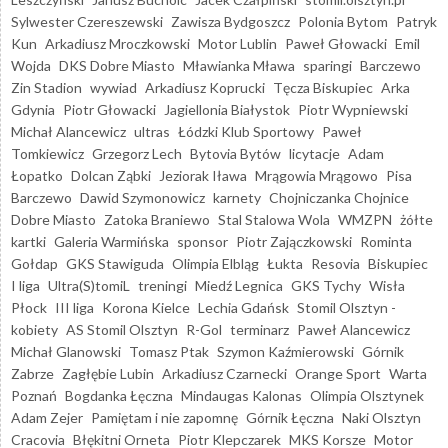
Sylwester Czereszewski
Zawisza Bydgoszcz
Polonia Bytom
Patryk
Kun
Arkadiusz Mroczkowski
Motor Lublin
Paweł Głowacki
Emil
Wojda
DKS Dobre Miasto
Mławianka Mława
sparingi
Barczewo
Zin Stadion
wywiad
Arkadiusz Koprucki
Tęcza Biskupiec
Arka
Gdynia
Piotr Głowacki
Jagiellonia Białystok
Piotr Wypniewski
Michał Alancewicz
ultras
Łódzki Klub Sportowy
Paweł
Tomkiewicz
Grzegorz Lech
Bytovia Bytów
licytacje
Adam
Łopatko
Dolcan Ząbki
Jeziorak Iława
Mrągowia Mrągowo
Pisa
Barczewo
Dawid Szymonowicz
karnety
Chojniczanka Chojnice
Dobre Miasto
Zatoka Braniewo
Stal Stalowa Wola
WMZPN
żółte
kartki
Galeria Warmińska
sponsor
Piotr Zajączkowski
Rominta
Gołdap
GKS Stawiguda
Olimpia Elbląg
Łukta
Resovia
Biskupiec
I liga
Ultra(S)tomiL
treningi
Miedź Legnica
GKS Tychy
Wisła
Płock
III liga
Korona Kielce
Lechia Gdańsk
Stomil Olsztyn -
kobiety
AS Stomil Olsztyn
R-Gol
terminarz
Paweł Alancewicz
Michał Glanowski
Tomasz Ptak
Szymon Kaźmierowski
Górnik
Zabrze
Zagłębie Lubin
Arkadiusz Czarnecki
Orange Sport
Warta
Poznań
Bogdanka Łęczna
Mindaugas Kalonas
Olimpia Olsztynek
Adam Zejer
Pamiętam i nie zapomnę
Górnik Łęczna
Naki Olsztyn
Cracovia
Błękitni Orneta
Piotr Klepczarek
MKS Korsze
Motor