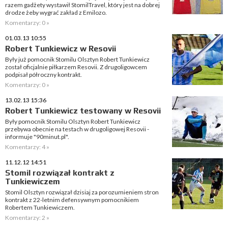
razem gadżety wystawił StomilTravel, który jest na dobrej
drodze żeby wygrać zakład z Emilozo.
Komentarzy: 0 »
01.03.13 10:55
Robert Tunkiewicz w Resovii
Były już pomocnik Stomilu Olsztyn Robert Tunkiewicz
został oficjalnie piłkarzem Resovii. Z drugoligowcem
podpisał półroczny kontrakt.
Komentarzy: 0 »
13.02.13 15:36
Robert Tunkiewicz testowany w Resovii
Były pomocnik Stomilu Olsztyn Robert Tunkiewicz
przebywa obecnie na testach w drugoligowej Resovii -
informuje "90minut.pl".
Komentarzy: 4 »
11.12.12 14:51
Stomil rozwiązał kontrakt z
Tunkiewiczem
Stomil Olsztyn rozwiązał dzisiaj za porozumieniem stron
kontrakt z 22-letnim defensywnym pomocnikiem
Robertem Tunkiewiczem.
Komentarzy: 2 »