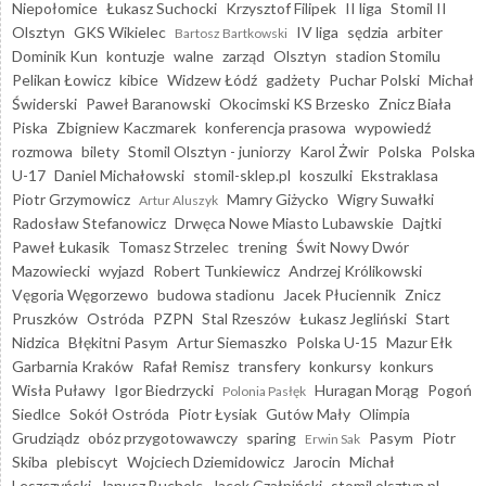
Niepołomice
Łukasz Suchocki
Krzysztof Filipek
II liga
Stomil II
Olsztyn
GKS Wikielec
IV liga
sędzia
arbiter
Bartosz Bartkowski
Dominik Kun
kontuzje
walne
zarząd
Olsztyn
stadion Stomilu
Pelikan Łowicz
kibice
Widzew Łódź
gadżety
Puchar Polski
Michał
Świderski
Paweł Baranowski
Okocimski KS Brzesko
Znicz Biała
Piska
Zbigniew Kaczmarek
konferencja prasowa
wypowiedź
rozmowa
bilety
Stomil Olsztyn - juniorzy
Karol Żwir
Polska
Polska
U-17
Daniel Michałowski
stomil-sklep.pl
koszulki
Ekstraklasa
Piotr Grzymowicz
Mamry Giżycko
Wigry Suwałki
Artur Aluszyk
Radosław Stefanowicz
Drwęca Nowe Miasto Lubawskie
Dajtki
Paweł Łukasik
Tomasz Strzelec
trening
Świt Nowy Dwór
Mazowiecki
wyjazd
Robert Tunkiewicz
Andrzej Królikowski
Vęgoria Węgorzewo
budowa stadionu
Jacek Płuciennik
Znicz
Pruszków
Ostróda
PZPN
Stal Rzeszów
Łukasz Jegliński
Start
Nidzica
Błękitni Pasym
Artur Siemaszko
Polska U-15
Mazur Ełk
Garbarnia Kraków
Rafał Remisz
transfery
konkursy
konkurs
Wisła Puławy
Igor Biedrzycki
Huragan Morąg
Pogoń
Polonia Pasłęk
Siedlce
Sokół Ostróda
Piotr Łysiak
Gutów Mały
Olimpia
Grudziądz
obóz przygotowawczy
sparing
Pasym
Piotr
Erwin Sak
Skiba
plebiscyt
Wojciech Dziemidowicz
Jarocin
Michał
Leszczyński
Janusz Bucholc
Jacek Czałpiński
stomil.olsztyn.pl