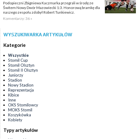
Podopieczni Zbigniewa Kaczmarka przegrali w środę ze
Świtem Nowy Dwór Mazowiecki 1:3. Honorową bramkę dla
naszego zespołu zdobył Robert Tunkiewicz.
Komentarzy: 36 »
WYSZUKIWARKA ARTYKUŁÓW
Kategorie
Wszystkie
Stomil Cup
Stomil Olsztyn
Stomil II Olsztyn
Juniorzy
Stadion
Nowy Stadion
Reprezentacja
Kibice
Inne
OKS Stomilowcy
MOKS Stomil
Koszykówka
Kobiety
Typy artykułów