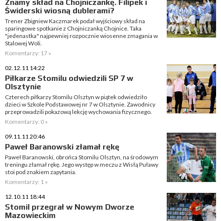
Znamy skład na Chojniczankę. Filipek i
Świderski wiosną dublerami?
Trener Zbigniew Kaczmarek podał wyjściowy skład na
sparingowe spotkanie z Chojniczanką Chojnice. Taka
"jedenastka" najpewniej rozpocznie wiosenne zmagania w
Stalowej Woli.
Komentarzy: 17 »
02.12.11 14:22
Piłkarze Stomilu odwiedzili SP 7 w
Olsztynie
Czterech piłkarzy Stomilu Olsztyn w piątek odwiedziło
dzieci w Szkole Podstawowej nr 7 w Olsztynie. Zawodnicy
przeprowadzili pokazową lekcję wychowania fizycznego.
Komentarzy: 0 »
09.11.11 20:46
Paweł Baranowski złamał rękę
Paweł Baranowski, obrońca Stomilu Olsztyn, na środowym
treningu złamał rękę. Jego występ w meczu z Wisłą Puławy
stoi pod znakiem zapytania.
Komentarzy: 1 »
12.10.11 18:44
Stomil przegrał w Nowym Dworze
Mazowieckim