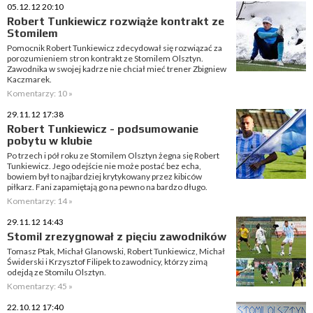
05.12.12 20:10
Robert Tunkiewicz rozwiąże kontrakt ze
Stomilem
Pomocnik Robert Tunkiewicz zdecydował się rozwiązać za
porozumieniem stron kontrakt ze Stomilem Olsztyn.
Zawodnika w swojej kadrze nie chciał mieć trener Zbigniew
Kaczmarek.
Komentarzy: 10 »
29.11.12 17:38
Robert Tunkiewicz - podsumowanie
pobytu w klubie
Po trzech i pół roku ze Stomilem Olsztyn żegna się Robert
Tunkiewicz. Jego odejście nie może postać bez echa,
bowiem był to najbardziej krytykowany przez kibiców
piłkarz. Fani zapamiętają go na pewno na bardzo długo.
Komentarzy: 14 »
29.11.12 14:43
Stomil zrezygnował z pięciu zawodników
Tomasz Ptak, Michał Glanowski, Robert Tunkiewicz, Michał
Świderski i Krzysztof Filipek to zawodnicy, którzy zimą
odejdą ze Stomilu Olsztyn.
Komentarzy: 45 »
22.10.12 17:40