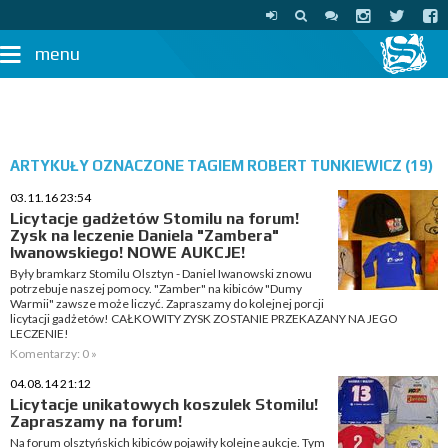
menu
ARTYKUŁY OZNACZONE TAGIEM ROBERT TUNKIEWICZ (19)
03.11.16 23:54
Licytacje gadżetów Stomilu na forum!
Zysk na leczenie Daniela "Zambera"
Iwanowskiego! NOWE AUKCJE!
Były bramkarz Stomilu Olsztyn - Daniel Iwanowski znowu
potrzebuje naszej pomocy. "Zamber" na kibiców "Dumy
Warmii" zawsze może liczyć. Zapraszamy do kolejnej porcji
licytacji gadżetów! CAŁKOWITY ZYSK ZOSTANIE PRZEKAZANY NA JEGO
LECZENIE!
Komentarzy: 0 »
04.08.14 21:12
Licytacje unikatowych koszulek Stomilu!
Zapraszamy na forum!
Na forum olsztyńskich kibiców pojawiły kolejne aukcje. Tym