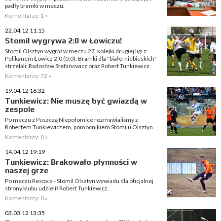
padły bramki w meczu.
Komentarzy: 1 »
22.04.12 11:15
Stomil wygrywa 2:0 w Łowiczu!
Stomil Olsztyn wygrał w meczu 27. kolejki drugiej ligi z
Pelikanem Łowicz 2:0 (0:0). Bramki dla "biało-niebieskich"
strzelali: Radosław Stefanowicz oraz Robert Tunkiewicz.
Komentarzy: 72 »
19.04.12 16:32
Tunkiewicz: Nie muszę być gwiazdą w
zespole
Po meczu z Puszczą Niepołomice rozmawialiśmy z
Robertem Tunkiewiczem, pomocnikiem Stomilu Olsztyn.
Komentarzy: 0 »
14.04.12 19:19
Tunkiewicz: Brakowało płynności w
naszej grze
Po meczu Resovia - Stomil Olsztyn wywiadu dla oficjalnej
strony klubu udzielił Robert Tunkiewicz.
Komentarzy: 0 »
03.03.12 13:35