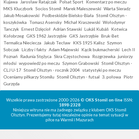
Kujawa
Jarosław Ratajczak
Polsat Sport
Komentarz po meczu
MKS Kluczbork
Socios Stomil
Marek Maleszewski
Warta Sieradz
Jakub Mosakowski
Podbeskidzie Bielsko-Biała
Stomil Olsztyn -
koszykówka
Tomasz Asensky
Michał Kraszewski
Wołodymyr
Tanczyk
Ernest Dzięcioł
Adrian Stawski
Lukáš Kubáň
Kotwica
Kołobrzeg
GKS 1962 Jastrzębie
GKS Jastrzębie
Bruk-Bet
Termalica Nieciecza
Jakub Tecław
KKS 1925 Kalisz
Szymon
Sobczak
Liczby i fakty
Adam Majewski
Kącik bukmacherski
Lech II
Poznań
Radunia Stężyca
Skra Częstochowa
Rozgrzewka
juniorzy
młodsi
wypowiedź po meczu
Szymon Grabowski
Stomil Olsztyn -
CLJ U-17
Stomil Olsztyn - rocznik 2004
statystyki po meczu
Oceniamy piłkarzy Stomilu
Stomil Olsztyn - futsal
3. połowa
Piotr
Gurzęda
Wszelkie prawa zastrzeżone 2000-2026 ©
OKS Stomil on-line
ISSN:
1898-2328
Niniejsza witryna nie ma żadnego związku z klubem OKS Stomil
Olsztyn. Prezentujemy tutaj niezależne opinie na temat sytuacji w
piłce na Warmii i Mazurach