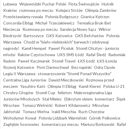
Lubawa
Wojewódzki Puchar Polski
Flota Świnoujście
Hutnik
Kraków
rozmowa po meczu
Kolejarz Stróże
Olimpia Zambrów
Przedstawiamy rywala
Polonia Bydgoszcz
Granica Kętrzyn
Concordia Elbląg
Michał Trzeciakiewicz
Termalica Bruk-Bet
Nieciecza
Rozmowa po meczu
Sandecja Nowy Sącz
Wiktor
Biedrzycki
Bartoszyce
GKS Katowice
GKS Bełchatów
Polonia
Warszawa
Chodź w "biało-niebieskich" barwach i zdobywaj
nagrody!
Kamil Hempel
Paweł Piceluk
Stomil Olsztyn - juniorzy
młodsi
Raków Częstochowa
UKS SMS Łódź
Rafał Śledź
Radomiak
Radom
Paweł Kaczmarek
Stomil Travel
ŁKS Łódź
ŁKS Łomża
Rozwój Katowice
Piotr Darmochwał
Bez napinki
Odra Opole
Legia II Warszawa
stowarzyszenie "Stomil Ponad Wszystko"
Centralna Liga Juniorów
Dawid Mieczkowski
Rozmowa przed
meczem
Yasuhiro Katō
Olimpia II Elbląg
Kamil Kiereś
Polska U-21
Chrobry Głogów
Stomil Cup
felieton
Makroregionalna Liga
Juniorów Młodszych
Stal Mielec
(S)krytym okiem
komentarz
Śląsk
Wrocław
Tomasz Wełnicki
Robert Kiłdanowicz
Mirosław
Jabłoński
Tomasz Wełna
Irakli Meschia
Ruch Chorzów
Wołodymyr Kowal
Polonia Lidzbark Warmiński
Górnik Polkowice
Zagłębie Sosnowiec
komentarz po meczu
Mariusz Borkowski
Rafał