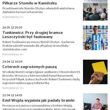
Piłkarze Stomilu w Kamińsku
Przedstawiciele Stomilu Olsztyn odwiedzili więźniów w
Zakładzie Karnym w Kamińsku.
Komentarzy: 5 »
26.05.12 20:35
Tunkiewicz: Przy drugiej bramce
Leszczyński był faulowany
Robert Tunkiewicz po meczu Stomil Olsztyn - Garbarnia
Kraków udzielił wywiadu dla oficjalnej strony klubu -
stomilolsztyn.com.
Komentarzy: 0 »
24.04.12 10:39
Czterech zagrożonych pauzą
W sobotę Stomil rozegra ligowe spotkanie z Okocimskim KS
Brzesko. W meczu z liderami tabeli Paweł Baranowski,
Krzysztof Filipek, Łukasz Suchocki i Robert Tunkiewicz będą
zagrożeni wykluczającą żółtą kartką.
Komentarzy: 2 »
22.04.12 14:05
Emil Wojda wyjaśnia jak padały bramki
Po meczu w Łowiczu rozmawialiśmy z Emilem Wojdą,
administracyjnym pracownikiem klubu, który opisuje jak