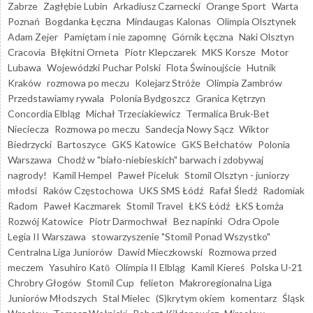
Zabrze
Zagłębie Lubin
Arkadiusz Czarnecki
Orange Sport
Warta
Poznań
Bogdanka Łęczna
Mindaugas Kalonas
Olimpia Olsztynek
Adam Zejer
Pamiętam i nie zapomnę
Górnik Łęczna
Naki Olsztyn
Cracovia
Błękitni Orneta
Piotr Klepczarek
MKS Korsze
Motor
Lubawa
Wojewódzki Puchar Polski
Flota Świnoujście
Hutnik
Kraków
rozmowa po meczu
Kolejarz Stróże
Olimpia Zambrów
Przedstawiamy rywala
Polonia Bydgoszcz
Granica Kętrzyn
Concordia Elbląg
Michał Trzeciakiewicz
Termalica Bruk-Bet
Nieciecza
Rozmowa po meczu
Sandecja Nowy Sącz
Wiktor
Biedrzycki
Bartoszyce
GKS Katowice
GKS Bełchatów
Polonia
Warszawa
Chodź w "biało-niebieskich" barwach i zdobywaj
nagrody!
Kamil Hempel
Paweł Piceluk
Stomil Olsztyn - juniorzy
młodsi
Raków Częstochowa
UKS SMS Łódź
Rafał Śledź
Radomiak
Radom
Paweł Kaczmarek
Stomil Travel
ŁKS Łódź
ŁKS Łomża
Rozwój Katowice
Piotr Darmochwał
Bez napinki
Odra Opole
Legia II Warszawa
stowarzyszenie "Stomil Ponad Wszystko"
Centralna Liga Juniorów
Dawid Mieczkowski
Rozmowa przed
meczem
Yasuhiro Katō
Olimpia II Elbląg
Kamil Kiereś
Polska U-21
Chrobry Głogów
Stomil Cup
felieton
Makroregionalna Liga
Juniorów Młodszych
Stal Mielec
(S)krytym okiem
komentarz
Śląsk