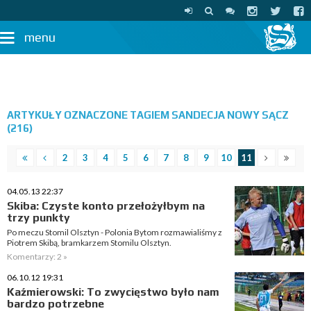
menu
ARTYKUŁY OZNACZONE TAGIEM SANDECJA NOWY SĄCZ
(216)
2
3
4
5
6
7
8
9
10
11
04.05.13 22:37
Skiba: Czyste konto przełożyłbym na
trzy punkty
Po meczu Stomil Olsztyn - Polonia Bytom rozmawialiśmy z
Piotrem Skibą, bramkarzem Stomilu Olsztyn.
Komentarzy: 2 »
06.10.12 19:31
Kaźmierowski: To zwycięstwo było nam
bardzo potrzebne