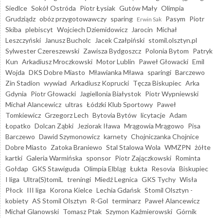
Siedlce
Sokół Ostróda
Piotr Łysiak
Gutów Mały
Olimpia
Grudziądz
obóz przygotowawczy
sparing
Pasym
Piotr
Erwin Sak
Skiba
plebiscyt
Wojciech Dziemidowicz
Jarocin
Michał
Leszczyński
Janusz Bucholc
Jacek Czałpiński
stomil.olsztyn.pl
Sylwester Czereszewski
Zawisza Bydgoszcz
Polonia Bytom
Patryk
Kun
Arkadiusz Mroczkowski
Motor Lublin
Paweł Głowacki
Emil
Wojda
DKS Dobre Miasto
Mławianka Mława
sparingi
Barczewo
Zin Stadion
wywiad
Arkadiusz Koprucki
Tęcza Biskupiec
Arka
Gdynia
Piotr Głowacki
Jagiellonia Białystok
Piotr Wypniewski
Michał Alancewicz
ultras
Łódzki Klub Sportowy
Paweł
Tomkiewicz
Grzegorz Lech
Bytovia Bytów
licytacje
Adam
Łopatko
Dolcan Ząbki
Jeziorak Iława
Mrągowia Mrągowo
Pisa
Barczewo
Dawid Szymonowicz
karnety
Chojniczanka Chojnice
Dobre Miasto
Zatoka Braniewo
Stal Stalowa Wola
WMZPN
żółte
kartki
Galeria Warmińska
sponsor
Piotr Zajączkowski
Rominta
Gołdap
GKS Stawiguda
Olimpia Elbląg
Łukta
Resovia
Biskupiec
I liga
Ultra(S)tomiL
treningi
Miedź Legnica
GKS Tychy
Wisła
Płock
III liga
Korona Kielce
Lechia Gdańsk
Stomil Olsztyn -
kobiety
AS Stomil Olsztyn
R-Gol
terminarz
Paweł Alancewicz
Michał Glanowski
Tomasz Ptak
Szymon Kaźmierowski
Górnik