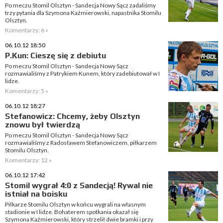
Po meczu Stomil Olsztyn - Sandecja Nowy Sącz zadaliśmy
trzy pytania dla Szymona Kaźmierowski, napastnika Stomilu
Olsztyn.
Komentarzy: 6 »
06.10.12 18:50
P.Kun: Cieszę się z debiutu
Po meczu Stomil Olsztyn - Sandecja Nowy Sącz
rozmawialiśmy z Patrykiem Kunem, który zadebiutował w I
lidze.
Komentarzy: 5 »
06.10.12 18:27
Stefanowicz: Chcemy, żeby Olsztyn
znowu był twierdzą
Po meczu Stomil Olsztyn - Sandecja Nowy Sącz
rozmawialiśmy z Radosławem Stefanowiczem, piłkarzem
Stomilu Olsztyn.
Komentarzy: 12 »
06.10.12 17:42
Stomil wygrał 4:0 z Sandecją! Rywal nie
istniał na boisku
Piłkarze Stomilu Olsztyn w końcu wygrali na własnym
stadionie w I lidze. Bohaterem spotkania okazał się
Szymona Kaźmierowski, który strzelił dwie bramki i przy