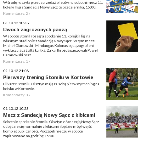
W środę ruszyła przedsprzedaż biletów na sobotni mecz 11.
kolejki I ligi z Sandecją Nowy Sącz (6 października, 15:00).
Komentarzy: 2 »
03.10.12 10:38
Dwóch zagrożonych pauzą
W sobotę Stomil rozegra spotkanie 11. kolejki I ligi na
własnym stadionie z Sandecją Nowy Sącz. W tym meczu
Michał Glanowski i Mindaugas Kalonas będą zagrożeni
wykluczającą żółtą kartką. Za kartki będą pauzowali Paweł
Baranowski oraz...
Komentarzy: 1 »
02.10.12 21:08
Pierwszy trening Stomilu w Kortowie
Piłkarze Stomilu Olsztyn mają za sobą pierwszy trening na
boisku w Kortowie.
Komentarzy: 3 »
01.10.12 10:23
Mecz z Sandecją Nowy Sącz z kibicami
Sobotnie spotkanie Stomilu Olsztyn z Sandecją Nowy Sącz
odbędzie się normalnie z kibicami i będzie mógł wejść
komplet publiczności. Początek meczu w sobotę
zaplanowano na godzinę 15:00.