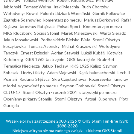
Wrocław
Tomasz Wełnicki
Robert Kiłdanowicz
Mirosław
Jabłoński
Tomasz Wełna
Irakli Meschia
Ruch Chorzów
Wołodymyr Kowal
Polonia Lidzbark Warmiński
Górnik Polkowice
Zagłębie Sosnowiec
komentarz po meczu
Mariusz Borkowski
Rafał
Kujawa
Jarosław Ratajczak
Polsat Sport
Komentarz po meczu
MKS Kluczbork
Socios Stomil
Marek Maleszewski
Warta Sieradz
Jakub Mosakowski
Podbeskidzie Bielsko-Biała
Stomil Olsztyn -
koszykówka
Tomasz Asensky
Michał Kraszewski
Wołodymyr
Tanczyk
Ernest Dzięcioł
Adrian Stawski
Lukáš Kubáň
Kotwica
Kołobrzeg
GKS 1962 Jastrzębie
GKS Jastrzębie
Bruk-Bet
Termalica Nieciecza
Jakub Tecław
KKS 1925 Kalisz
Szymon
Sobczak
Liczby i fakty
Adam Majewski
Kącik bukmacherski
Lech II
Poznań
Radunia Stężyca
Skra Częstochowa
Rozgrzewka
juniorzy
młodsi
wypowiedź po meczu
Szymon Grabowski
Stomil Olsztyn -
CLJ U-17
Stomil Olsztyn - rocznik 2004
statystyki po meczu
Oceniamy piłkarzy Stomilu
Stomil Olsztyn - futsal
3. połowa
Piotr
Gurzęda
Wszelkie prawa zastrzeżone 2000-2026 ©
OKS Stomil on-line
ISSN:
1898-2328
Niniejsza witryna nie ma żadnego związku z klubem OKS Stomil