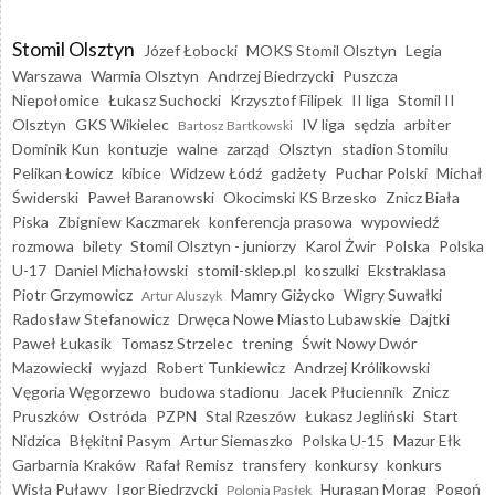
Stomil Olsztyn
Józef Łobocki
MOKS Stomil Olsztyn
Legia
Warszawa
Warmia Olsztyn
Andrzej Biedrzycki
Puszcza
Niepołomice
Łukasz Suchocki
Krzysztof Filipek
II liga
Stomil II
Olsztyn
GKS Wikielec
IV liga
sędzia
arbiter
Bartosz Bartkowski
Dominik Kun
kontuzje
walne
zarząd
Olsztyn
stadion Stomilu
Pelikan Łowicz
kibice
Widzew Łódź
gadżety
Puchar Polski
Michał
Świderski
Paweł Baranowski
Okocimski KS Brzesko
Znicz Biała
Piska
Zbigniew Kaczmarek
konferencja prasowa
wypowiedź
rozmowa
bilety
Stomil Olsztyn - juniorzy
Karol Żwir
Polska
Polska
U-17
Daniel Michałowski
stomil-sklep.pl
koszulki
Ekstraklasa
Piotr Grzymowicz
Mamry Giżycko
Wigry Suwałki
Artur Aluszyk
Radosław Stefanowicz
Drwęca Nowe Miasto Lubawskie
Dajtki
Paweł Łukasik
Tomasz Strzelec
trening
Świt Nowy Dwór
Mazowiecki
wyjazd
Robert Tunkiewicz
Andrzej Królikowski
Vęgoria Węgorzewo
budowa stadionu
Jacek Płuciennik
Znicz
Pruszków
Ostróda
PZPN
Stal Rzeszów
Łukasz Jegliński
Start
Nidzica
Błękitni Pasym
Artur Siemaszko
Polska U-15
Mazur Ełk
Garbarnia Kraków
Rafał Remisz
transfery
konkursy
konkurs
Wisła Puławy
Igor Biedrzycki
Huragan Morąg
Pogoń
Polonia Pasłęk