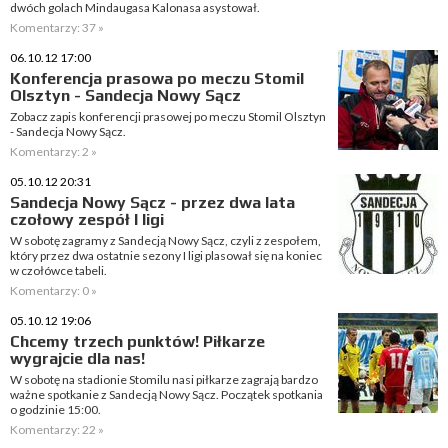
dwóch golach Mindaugasa Kalonasa asystował.
Komentarzy: 37 »
06.10.12 17:00
Konferencja prasowa po meczu Stomil
Olsztyn - Sandecja Nowy Sącz
Zobacz zapis konferencji prasowej po meczu Stomil Olsztyn
- Sandecja Nowy Sącz.
Komentarzy: 2 »
05.10.12 20:31
Sandecja Nowy Sącz - przez dwa lata
czołowy zespół I ligi
W sobotę zagramy z Sandecją Nowy Sącz, czyli z zespołem,
który przez dwa ostatnie sezony I ligi plasował się na koniec
w czołówce tabeli.
Komentarzy: 0 »
05.10.12 19:06
Chcemy trzech punktów! Piłkarze
wygrajcie dla nas!
W sobotę na stadionie Stomilu nasi piłkarze zagrają bardzo
ważne spotkanie z Sandecją Nowy Sącz. Początek spotkania
o godzinie 15:00.
Komentarzy: 22 »