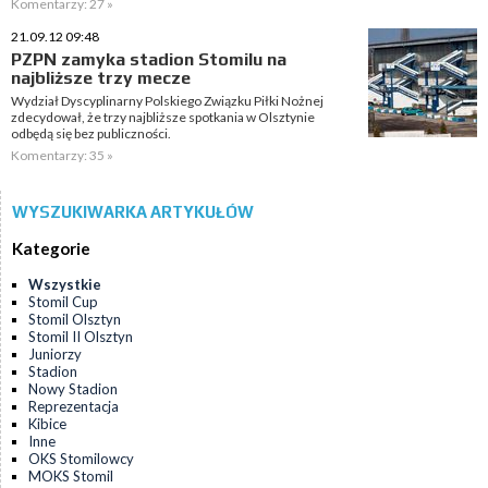
Komentarzy: 27 »
21.09.12 09:48
PZPN zamyka stadion Stomilu na
najbliższe trzy mecze
Wydział Dyscyplinarny Polskiego Związku Piłki Nożnej
zdecydował, że trzy najbliższe spotkania w Olsztynie
odbędą się bez publiczności.
Komentarzy: 35 »
WYSZUKIWARKA ARTYKUŁÓW
Kategorie
Wszystkie
Stomil Cup
Stomil Olsztyn
Stomil II Olsztyn
Juniorzy
Stadion
Nowy Stadion
Reprezentacja
Kibice
Inne
OKS Stomilowcy
MOKS Stomil